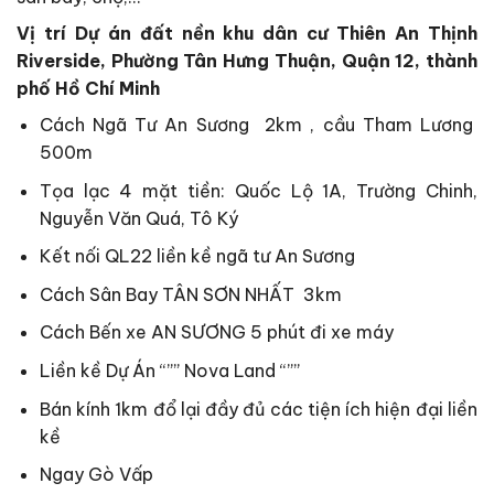
Vị trí Dự án đất nền khu dân cư Thiên An Thịnh
Riverside, Phường Tân Hưng Thuận, Quận 12, thành
phố Hồ Chí Minh
Cách Ngã Tư An Sương 2km , cầu Tham Lương
500m
Tọa lạc 4 mặt tiền: Quốc Lộ 1A, Trường Chinh,
Nguyễn Văn Quá, Tô Ký
Kết nối QL22 liền kề ngã tư An Sương
Cách Sân Bay TÂN SƠN NHẤT 3km
Cách Bến xe AN SƯƠNG 5 phút đi xe máy
Liền kề Dự Án “”” Nova Land “””
Bán kính 1km đổ lại đầy đủ các tiện ích hiện đại liền
kề
Ngay Gò Vấp