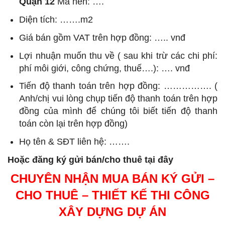
Quận 12
Mã nền: ….
Diện tích: …….m2
Giá bán gồm VAT trên hợp đồng: ….. vnđ
Lợi nhuận muốn thu về ( sau khi trừ các chi phí:
phí môi giới, công chứng, thuế….): …. vnđ
Tiến độ thanh toán trên hợp đồng: ……………. (
Anh/chị vui lòng chụp tiến độ thanh toán trên hợp
đồng của mình để chúng tôi biết tiến độ thanh
toán còn lại trên hợp đồng)
Họ tên & SĐT liên hệ: …….
Hoặc đăng ký gửi bán/cho thuê tại đây
CHUYÊN NHẬN MUA BÁN KÝ GỬI –
CHO THUÊ – THIẾT KẾ THI CÔNG
XÂY DỰNG DỰ ÁN