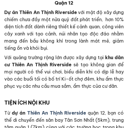
Quận 12
Dự án Thiên An Thịnh Riverside
với mật độ xây dựng
chiếm chưa đầy một nửa quỹ đất phát triển, hơn 10%
diện tích đất dành riêng thiết kế cảnh quan, công viên
cây xanh với tạo cảnh, núi nhân tạo độc đáo nhằm
mang đến bầu không khí trong lành mát mẻ, giảm
tiếng ồn và khói bụi.
Với quảng trường rộng lớn được xây dựng tại
khu dân
cư
Thiên An Thịnh Riverside
sẽ tạo không gian để
mọi người có thể vui chơi, biểu diễn khi có dịp lễ hay
vào các buổi tối có bố trí Ki-ốt chợ đêm, khu ẩm thực
phục vụ các nhu cầu mua sắm, ẩm thực của cư dân.
TIỆN ÍCH NỘI KHU
Từ
dự án
Thiên An Thịnh Riverside
quận 12, bạn có
thể di chuyển đến sân bay Tân Sơn Nhất (5km), trung
tâm quận 1 (7km) cùng với các trường học trong khu