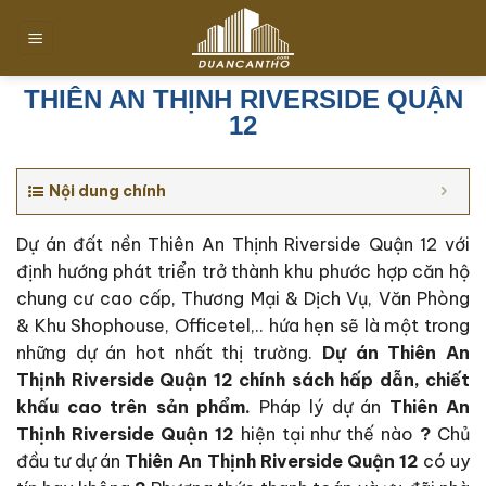
Chuyển
đến
nội
dung
THIÊN AN THỊNH RIVERSIDE QUẬN
12
Nội dung chính
Dự án đất nền Thiên An Thịnh Riverside Quận 12 với
định hướng phát triển trở thành khu phước hợp căn hộ
chung cư cao cấp, Thương Mại & Dịch Vụ, Văn Phòng
& Khu Shophouse, Officetel,.. hứa hẹn sẽ là một trong
những dự án hot nhất thị trường.
Dự án Thiên An
Thịnh Riverside Quận 12 c
hính sách hấp dẫn, chiết
khấu cao trên sản phẩm.
Pháp lý dự án
Thiên An
Thịnh Riverside Quận 12
hiện tại như thế nào
?
Chủ
đầu tư dự án
Thiên An Thịnh Riverside Quận 12
có uy