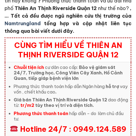
tín hay không
?
Phương thức thanh toán và ưu đãi nhà
phố
Thiên An Thịnh Riverside Quận 12
như thế nào?
,
… Tất cả đều được ngũ nghiên cứu thị trường của
Namtrungland
tổng hợp và cập nhật liên tục
thông qua bài viết dưới đây.
CÙNG TÌM HIỂU VỀ THIÊN AN
THỊNH RIVERSIDE QUẬN 12
Chuỗi tiện ích
cư dân cao cấp:
Bảo vệ giám sát
24/7, Trường học, Công Viên Cây Xanh, Hồ Cảnh
Quan, tiếp giáp bệnh viện lớn
Phương thức thanh toán hấp dẫn Ngân hàng
hỗ trợ
vay
vốn , chiết khấu cao
.
Giá bán Thiên An Thịnh Riverside Quận 12
dao động
từ:
tr/m2
tùy theo vị trí và diện tích.
Phương thức thanh toán
hấp dẫn – do
làm chủ đầu
tư.
Hotline 24/7 : 0949.124.589