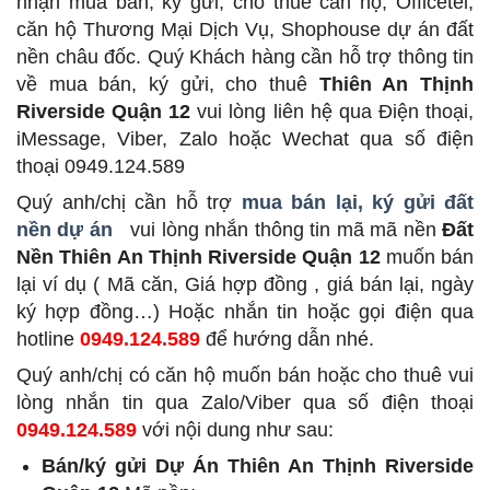
nhận mua bán, ký gửi, cho thuê căn hộ, Officetel,
căn hộ Thương Mại Dịch Vụ, Shophouse dự án đất
nền châu đốc. Quý Khách hàng cần hỗ trợ thông tin
về mua bán, ký gửi, cho thuê
Thiên An Thịnh
Riverside Quận 12
vui lòng liên hệ qua Điện thoại,
iMessage, Viber, Zalo hoặc Wechat qua số điện
thoại 0949.124.589
Quý anh/chị cần hỗ trợ
mua bán lại, ký gửi đất
nền dự án
vui lòng nhắn thông tin mã mã nền
Đất
Nền Thiên An Thịnh Riverside Quận 12
muốn bán
lại ví dụ ( Mã căn, Giá hợp đồng , giá bán lại, ngày
ký hợp đồng…) Hoặc nhắn tin hoặc gọi điện qua
hotline
0949.124.589
để hướng dẫn nhé.
Quý anh/chị có căn hộ muốn bán hoặc cho thuê vui
lòng nhắn tin qua Zalo/Viber qua số điện thoại
0949.124.589
với nội dung như sau:
Bán/ký gửi Dự Án Thiên An Thịnh Riverside