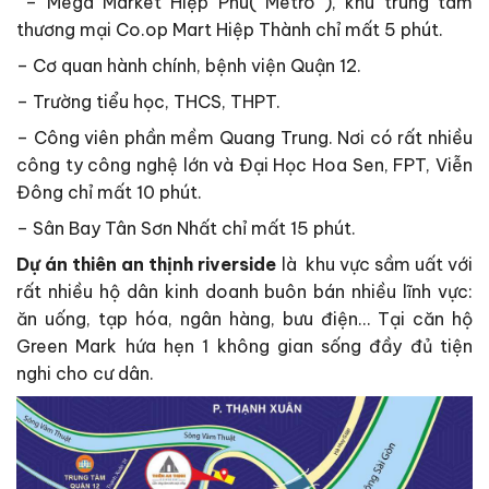
– Mega Market Hiệp Phú( Metro ), khu trung tâm
thương mại Co.op Mart Hiệp Thành chỉ mất 5 phút.
– Cơ quan hành chính, bệnh viện Quận 12.
– Trường tiểu học, THCS, THPT.
– Công viên phần mềm Quang Trung. Nơi có rất nhiều
công ty công nghệ lớn và Đại Học Hoa Sen, FPT, Viễn
Đông chỉ mất 10 phút.
– Sân Bay Tân Sơn Nhất chỉ mất 15 phút.
Dự án thiên an thịnh riverside
là khu vực sầm uất với
rất nhiều hộ dân kinh doanh buôn bán nhiều lĩnh vực:
ăn uống, tạp hóa, ngân hàng, bưu điện… Tại căn hộ
Green Mark hứa hẹn 1 không gian sống đầy đủ tiện
nghi cho cư dân.