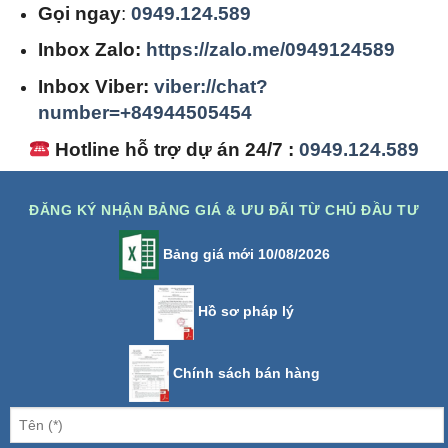
Gọi ngay
:
0949.124.589
Inbox Zalo:
https://zalo.me/0949124589
Inbox Viber:
viber://chat?
number=+84944505454
Hotline hỗ trợ dự án 24/7 :
0949.124.589
ĐĂNG KÝ NHẬN BẢNG GIÁ & ƯU ĐÃI TỪ CHỦ ĐẦU TƯ
Bảng giá mới 10/08/2026
Hồ sơ pháp lý
Chính sách bán hàng