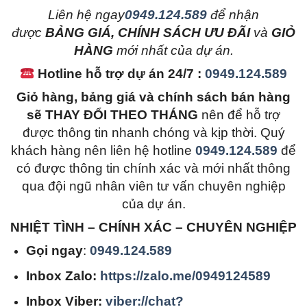
L
iên hệ ngay
0949.124.589
để nhận
được
BẢNG GIÁ, CHÍNH SÁCH ƯU ĐÃI
và
GIỎ
HÀNG
mới nhất của dự án.
Hotline hỗ trợ dự án 24/7 :
0949.124.589
Giỏ hàng, bảng giá và chính sách bán hàng
sẽ THAY ĐỔI THEO THÁNG
nên để hỗ trợ
được thông tin nhanh chóng và kịp thời. Quý
khách hàng nên liên hệ hotline
0949.124.589
để
có được thông tin chính xác và mới nhất thông
qua đội ngũ nhân viên tư vấn chuyên nghiệp
của dự án.
NHIỆT TÌNH – CHÍNH XÁC – CHUYÊN NGHIỆP
Gọi ngay
:
0949.124.589
Inbox Zalo:
https://zalo.me/0949124589
Inbox Viber:
viber://chat?