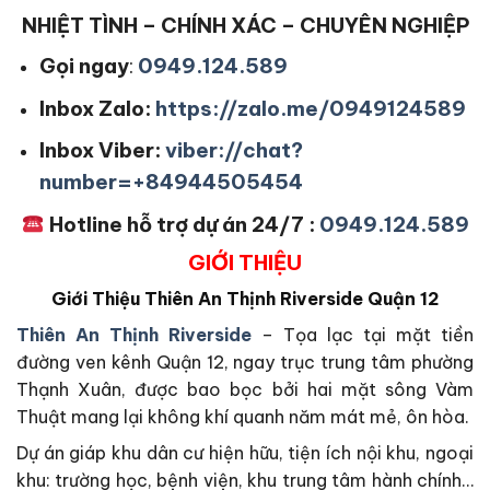
NHIỆT TÌNH – CHÍNH XÁC – CHUYÊN NGHIỆP
Gọi ngay
:
0949.124.589
Inbox Zalo:
https://zalo.me/0949124589
Inbox Viber:
viber://chat?
number=+84944505454
Hotline hỗ trợ dự án 24/7 :
0949.124.589
GIỚI THIỆU
Giới Thiệu
Thiên An Thịnh Riverside Quận 12
Thiên An Thịnh Riverside
– Tọa lạc tại mặt tiền
đường ven kênh Quận 12, ngay trục trung tâm phường
Thạnh Xuân, được bao bọc bởi hai mặt sông Vàm
Thuật mang lại không khí quanh năm mát mẻ, ôn hòa.
Dự án giáp khu dân cư hiện hữu, tiện ích nội khu, ngoại
khu: trường học, bệnh viện, khu trung tâm hành chính…