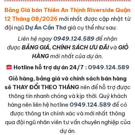
Bảng Giá bán Thiên An Thịnh Riverside Quận
12 Tháng 08/2026
mới nhất được cập nhật từ
đội ngũ
Dự Án Cần Thơ
giá cụ thể như sau:
L
iên hệ ngay
0949.124.589
để nhận
được
BẢNG GIÁ, CHÍNH SÁCH ƯU ĐÃI
và
GIỎ
HÀNG
mới nhất của dự án.
Hotline hỗ trợ dự án 24/7 :
0949.124.589
Giỏ hàng, bảng giá và chính sách bán hàng
sẽ THAY ĐỔI THEO THÁNG
nên để hỗ trợ được
thông tin nhanh chóng và kịp thời. Quý khách
hàng nên liên hệ hotline
0949.124.589
để có
được thông tin chính xác và mới nhất thông
qua đội ngũ nhân viên tư vấn chuyên nghiệp của
dự án.