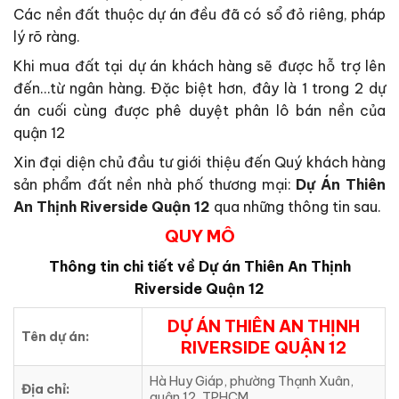
Các nền đất thuộc dự án đều đã có sổ đỏ riêng, pháp
lý rõ ràng.
Khi mua đất tại dự án khách hàng sẽ được hỗ trợ lên
đến…từ ngân hàng. Đặc biệt hơn, đây là 1 trong 2 dự
án cuối cùng được phê duyệt phân lô bán nền của
quận 12
Xin đại diện chủ đầu tư giới thiệu đến Quý khách hàng
sản phẩm đất nền nhà phố thương mại:
Dự Án Thiên
An Thịnh Riverside Quận 12
qua những thông tin sau.
QUY MÔ
Thông tin chi tiết về Dự án
Thiên An Thịnh
Riverside Quận 12
DỰ ÁN THIÊN AN THỊNH
Tên dự án:
RIVERSIDE QUẬN 12
Hà Huy Giáp, phường Thạnh Xuân,
Địa chỉ:
quận 12, TPHCM.