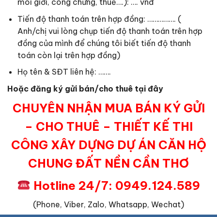
môi giới, công chứng, thuế….): …. vnđ
Tiến độ thanh toán trên hợp đồng: ……………. (
Anh/chị vui lòng chụp tiến độ thanh toán trên hợp
đồng của mình để chúng tôi biết tiến độ thanh
toán còn lại trên hợp đồng)
Họ tên & SĐT liên hệ: …….
Hoặc đăng ký gửi bán/cho thuê tại đây
CHUYÊN NHẬN MUA BÁN KÝ GỬI
– CHO THUÊ – THIẾT KẾ THI
CÔNG XÂY DỰNG DỰ ÁN CĂN HỘ
CHUNG ĐẤT NỀN CẦN THƠ
Hotline 24/7: 0949.124.589
(Phone, Viber, Zalo, Whatsapp, Wechat)