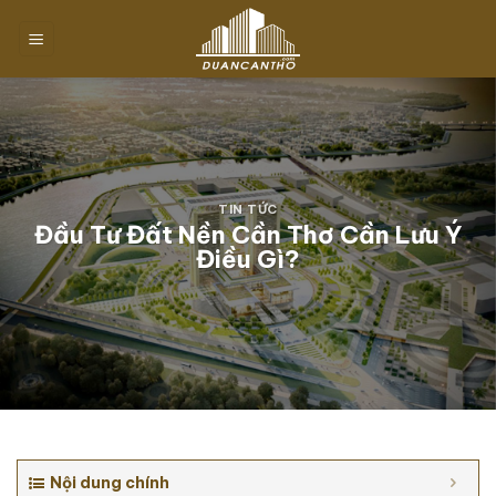
Chuyển
đến
nội
dung
TIN TỨC
Đầu Tư Đất Nền Cần Thơ Cần Lưu Ý
Điều Gì?
Nội dung chính