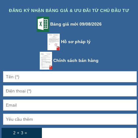
ĐĂNG KÝ NHẬN BẢNG GIÁ & ƯU ĐÃI TỪ CHỦ ĐẦU TƯ
Bảng giá mới 09/08/2026
Hồ sơ pháp lý
Chính sách bán hàng
2 + 3 =