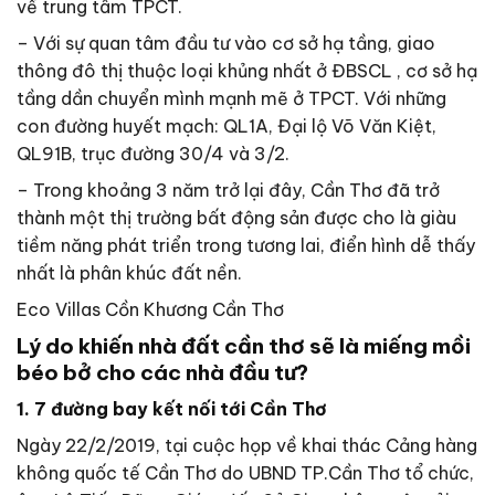
về trung tâm TPCT.
– Với sự quan tâm đầu tư vào cơ sở hạ tầng, giao
thông đô thị thuộc loại khủng nhất ở ĐBSCL , cơ sở hạ
tầng dần chuyển mình mạnh mẽ ở TPCT. Với những
con đường huyết mạch: QL1A, Đại lộ Võ Văn Kiệt,
QL91B, trục đường 30/4 và 3/2.
– Trong khoảng 3 năm trở lại đây, Cần Thơ đã trở
thành một thị trường bất động sản được cho là giàu
tiềm năng phát triển trong tương lai, điển hình dễ thấy
nhất là phân khúc đất nền.
Eco Villas Cồn Khương Cần Thơ
Lý do khiến nhà đất cần thơ sẽ là miếng mồi
béo bở cho các nhà đầu tư?
1. 7 đường bay kết nối tới Cần Thơ
Ngày 22/2/2019, tại cuộc họp về khai thác Cảng hàng
không quốc tế Cần Thơ do UBND TP.Cần Thơ tổ chức,