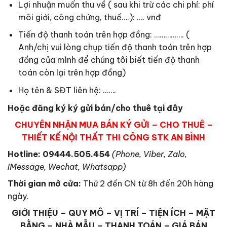
Lợi nhuận muốn thu về ( sau khi trừ các chi phí: phí
môi giới, công chứng, thuế….): …. vnđ
Tiến độ thanh toán trên hợp đồng: ……………. (
Anh/chị vui lòng chụp tiến độ thanh toán trên hợp
đồng của mình để chúng tôi biết tiến độ thanh
toán còn lại trên hợp đồng)
Họ tên & SĐT liên hệ: …….
Hoặc đăng ký ký gửi bán/cho thuê tại đây
CHUYÊN NHẬN MUA BÁN KÝ GỬI – CHO THUÊ –
THIẾT KẾ NỘI THẤT THI CÔNG STK AN BÌNH
Hotline: 09444.505.454
(Phone, Viber, Zalo,
iMessage, Wechat, Whatsapp)
Thời gian mở cửa
:
Thứ 2 đến CN từ 8h đến 20h hàng
ngày.
GIỚI THIỆU – QUY MÔ – VỊ TRÍ – TIỆN ÍCH – MẶT
BẰNG – NHÀ MẪU – THANH TOÁN – GIÁ BÁN