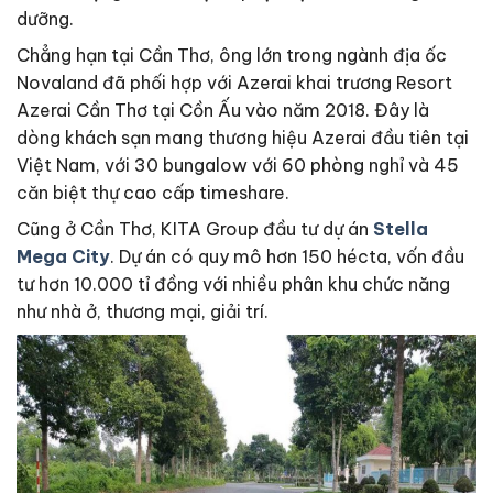
dưỡng.
Chẳng hạn tại Cần Thơ, ông lớn trong ngành địa ốc
Novaland đã phối hợp với Azerai khai trương Resort
Azerai Cần Thơ tại Cồn Ấu vào năm 2018. Đây là
dòng khách sạn mang thương hiệu Azerai đầu tiên tại
Việt Nam, với 30 bungalow với 60 phòng nghỉ và 45
căn biệt thự cao cấp timeshare.
Cũng ở Cần Thơ, KITA Group đầu tư dự án
Stella
Mega City
. Dự án có quy mô hơn 150 hécta, vốn đầu
tư hơn 10.000 tỉ đồng với nhiều phân khu chức năng
như nhà ở, thương mại, giải trí.