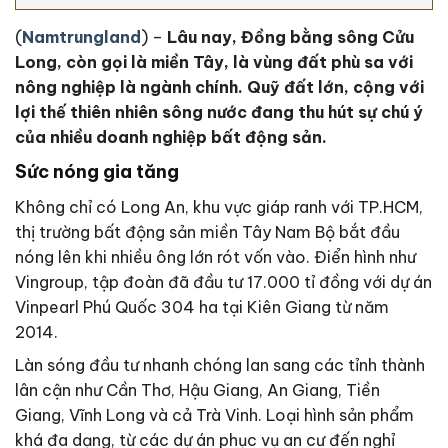
(
Namtrungland
) –
Lâu nay, Đồng bằng sông Cửu
Long, còn gọi là miền Tây, là vùng đất phù sa với
nông nghiệp là ngành chính. Quỹ đất lớn, cộng với
lợi thế thiên nhiên sông nước đang thu hút sự chú ý
của nhiều doanh nghiệp bất động sản.
Sức nóng gia tăng
Không chỉ có Long An, khu vực giáp ranh với TP.HCM,
thị trường bất động sản miền Tây Nam Bộ bắt đầu
nóng lên khi nhiều ông lớn rót vốn vào. Điển hình như
Vingroup, tập đoàn đã đầu tư 17.000 tỉ đồng với dự án
Vinpearl Phú Quốc 304 ha tại Kiên Giang từ năm
2014.
Làn sóng đầu tư nhanh chóng lan sang các tỉnh thành
lân cận như Cần Thơ, Hậu Giang, An Giang, Tiền
Giang, Vĩnh Long và cả Trà Vinh. Loại hình sản phẩm
khá đa dạng, từ các dự án phục vụ an cư đến nghỉ