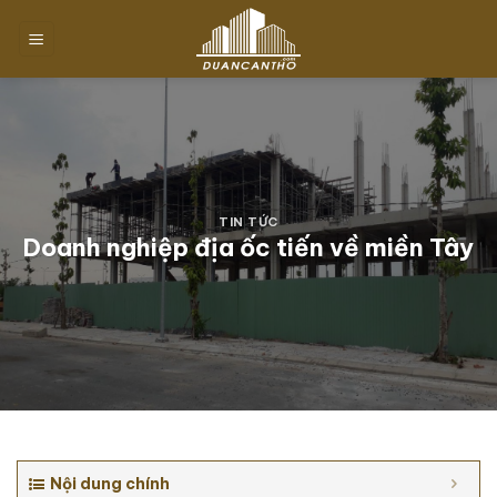
Chuyển
đến
nội
dung
TIN TỨC
Doanh nghiệp địa ốc tiến về miền Tây
Nội dung chính