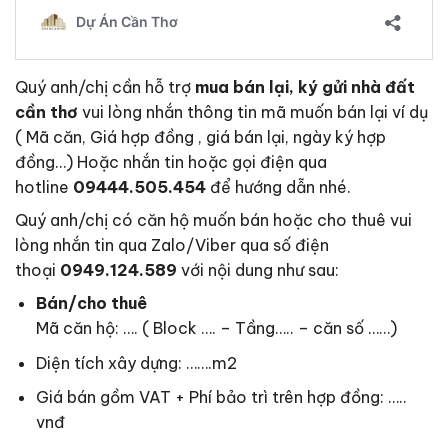
Quý anh/chị cần hỗ trợ
mua bán lại, ký gửi nhà đất
cần thơ
vui lòng nhắn thông tin mã muốn bán lại ví dụ
( Mã căn, Giá hợp đồng , giá bán lại, ngày ký hợp
đồng…) Hoặc nhắn tin hoặc gọi điện qua
hotline
09444.505.454
để hướng dẫn nhé.
Quý anh/chị có căn hộ muốn bán hoặc cho thuê vui
lòng nhắn tin qua Zalo/Viber qua số điện
thoại
0949.124.589
với nội dung như sau:
Bán/cho thuê
Mã căn hộ: …. ( Block …. – Tầng….. – căn số ……)
Diện tích xây dựng: …….m2
Giá bán gồm VAT + Phí bảo trì trên hợp đồng: …..
vnđ