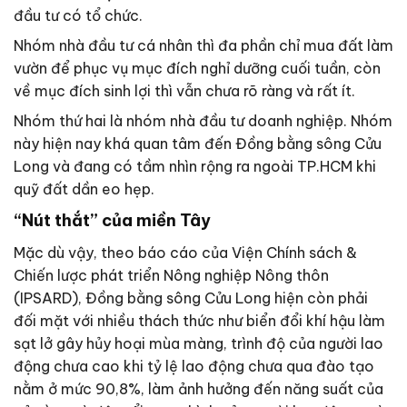
đầu tư có tổ chức.
Nhóm nhà đầu tư cá nhân thì đa phần chỉ mua đất làm
vườn để phục vụ mục đích nghỉ dưỡng cuối tuần, còn
về mục đích sinh lợi thì vẫn chưa rõ ràng và rất ít.
Nhóm thứ hai là nhóm nhà đầu tư doanh nghiệp. Nhóm
này hiện nay khá quan tâm đến Đồng bằng sông Cửu
Long và đang có tầm nhìn rộng ra ngoài TP.HCM khi
quỹ đất dần eo hẹp.
“Nút thắt” của miền Tây
Mặc dù vậy, theo báo cáo của Viện Chính sách &
Chiến lược phát triển Nông nghiệp Nông thôn
(IPSARD), Đồng bằng sông Cửu Long hiện còn phải
đối mặt với nhiều thách thức như biển đổi khí hậu làm
sạt lở gây hủy hoại mùa màng, trình độ của người lao
động chưa cao khi tỷ lệ lao động chưa qua đào tạo
nằm ở mức 90,8%, làm ảnh hưởng đến năng suất của