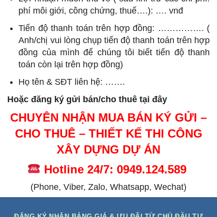
phí môi giới, công chứng, thuế….): …. vnđ
Tiến độ thanh toán trên hợp đồng: ……………. (
Anh/chị vui lòng chụp tiến độ thanh toán trên hợp
đồng của mình để chúng tôi biết tiến độ thanh
toán còn lại trên hợp đồng)
Họ tên & SĐT liên hệ: …….
Hoặc đăng ký gửi bán/cho thuê tại đây
CHUYÊN NHẬN MUA BÁN KÝ GỬI –
CHO THUÊ – THIẾT KẾ THI CÔNG
XÂY DỰNG DỰ ÁN
Hotline 24/7: 0949.124.589
(Phone, Viber, Zalo, Whatsapp, Wechat)
ĐĂNG KÝ NHẬN BẢNG GIÁ & ƯU ĐÃI TỪ CHỦ ĐẦU TƯ