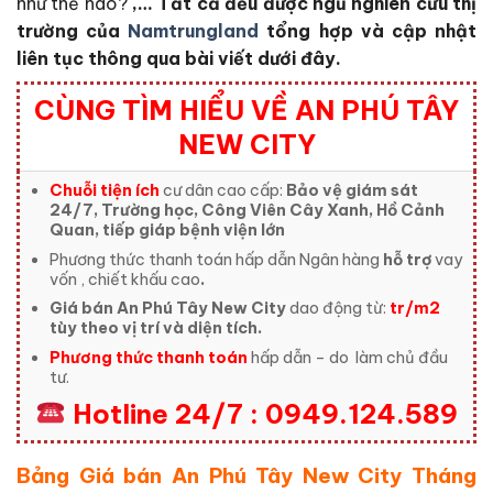
như thế nào?
,… Tất cả đều được ngũ nghiên cứu thị
trường của
Namtrungland
tổng hợp và cập nhật
liên tục thông qua bài viết dưới đây.
CÙNG TÌM HIỂU VỀ AN PHÚ TÂY
NEW CITY
Chuỗi tiện ích
cư dân cao cấp:
Bảo vệ giám sát
24/7, Trường học, Công Viên Cây Xanh, Hồ Cảnh
Quan, tiếp giáp bệnh viện lớn
Phương thức thanh toán hấp dẫn Ngân hàng
hỗ trợ
vay
vốn , chiết khấu cao
.
Giá bán An Phú Tây New City
dao động từ:
tr/m2
tùy theo vị trí và diện tích.
Phương thức thanh toán
hấp dẫn – do
làm chủ đầu
tư.
Hotline 24/7 : 0949.124.589
Bảng Giá bán An Phú Tây New City Tháng