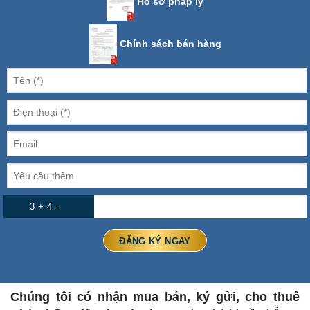
Hồ sơ pháp lý
Chính sách bán hàng
3 + 4 =
Chúng tôi có nhận mua bán, ký gửi, cho thuê