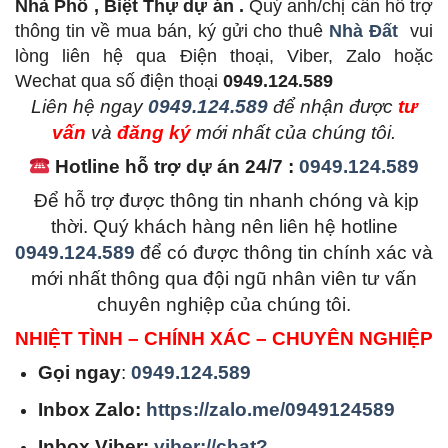
Nhà Phố , Biệt Thự dự án .
Quý anh/chị cần hỗ trợ
thông tin về mua bán, ký gửi cho thuê
Nhà Đất
vui
lòng liên hệ qua Điện thoại, Viber, Zalo hoặc
Wechat qua số điện thoại
0949.124.589
L
iên hệ ngay
0949.124.589
để nhận được
tư
vấn
và
đăng ký
mới nhất của chúng tôi.
Hotline hỗ trợ dự án 24/7 :
0949.124.589
Để hỗ trợ được thông tin nhanh chóng và kịp
thời. Quý khách hàng nên liên hệ hotline
0949.124.589
để có được thông tin chính xác và
mới nhất thông qua đội ngũ nhân viên tư vấn
chuyên nghiệp của chúng tôi.
NHIỆT TÌNH – CHÍNH XÁC – CHUYÊN NGHIỆP
Gọi ngay
:
0949.124.589
Inbox Zalo:
https://zalo.me/0949124589
Inbox Viber:
viber://chat?