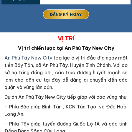
VỊ TRÍ
Vị trí chiến lược tại
An Phú Tây New City
An Phú Tây New City
toạ lạc ở vị trí đắc địa ngay mặt
tiền Bảy Tấn, xã An Phú Tây, Huyện Bình Chánh. Với cơ
sở hạ tầng đồng bộ , các trục đường huyết mạch sẽ
làm cho dân cư tại đây dễ dàng di chuyển đến các
quận và vùng lân cận.
Dự án An Phú Tây New City tiếp giáp với các vùng như:
– Phía Bắc giáp Bình Tân , KCN Tân Tạo, và Đức Hoà,
Long An.
– Phía Tây giáp tuyến đường Quốc Lộ 1A và các tỉnh
Đồng Bằng Sông Cữu Long.