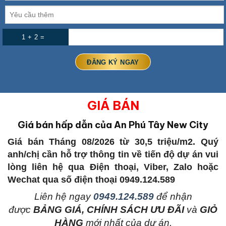
1 + 2 =
GIÁ BÁN
Giá bán hấp dẫn của An Phú Tây New City
Giá bán Tháng 08/2026 từ 30,5 triệu/m2. Quý
anh/chị cần hỗ trợ thông tin về tiến độ dự án vui
lòng liên hệ qua Điện thoại, Viber, Zalo hoặc
Wechat qua số điện thoại 0949.124.589
L
iên hệ ngay
0949.124.589
để nhận
được
BẢNG GIÁ, CHÍNH SÁCH ƯU ĐÃI
và
GIỎ
HÀNG
mới nhất của dự án.