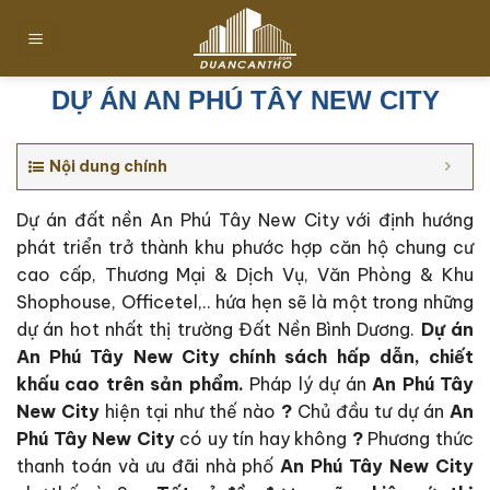
Chuyển
đến
nội
dung
DỰ ÁN AN PHÚ TÂY NEW CITY
Nội dung chính
Dự án đất nền An Phú Tây New City với định hướng
phát triển trở thành khu phước hợp căn hộ chung cư
cao cấp, Thương Mại & Dịch Vụ, Văn Phòng & Khu
Shophouse, Officetel,.. hứa hẹn sẽ là một trong những
dự án hot nhất thị trường Đất Nền Bình Dương.
Dự án
An Phú Tây New City c
hính sách hấp dẫn, chiết
khấu cao trên sản phẩm.
Pháp lý dự án
An Phú Tây
New City
hiện tại như thế nào
?
Chủ đầu tư dự án
An
Phú Tây New City
có uy tín hay không
?
Phương thức
thanh toán và ưu đãi nhà phố
An Phú Tây New City