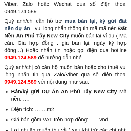
Viber, Zalo hoặc Wechat qua số điện thoại
0949.124.589
Quý anh/chị cần hỗ trợ
mua bán lại, ký gửi đất
nền dự án
vui lòng nhắn thông tin mã mã nền
Đất
Nền An Phú Tây New City
muốn bán lại ví dụ ( Mã
căn, Giá hợp đồng , giá bán lại, ngày ký hợp
đồng…) Hoặc nhắn tin hoặc gọi điện qua hotline
0949.124.589
để hướng dẫn nhé.
Quý anh/chị có căn hộ muốn bán hoặc cho thuê vui
lòng nhắn tin qua Zalo/Viber qua số điện thoại
0949.124.589
với nội dung như sau:
Bán/ký gửi Dự Án An Phú Tây New City
Mã
nền: ….
Diện tích: …….m2
Giá bán gồm VAT trên hợp đồng: ….. vnđ
Lợi nhuận muốn thu về ( sau khi trừ các chi phí: