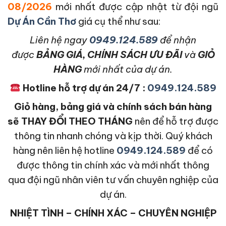
08/2026
mới nhất được cập nhật từ đội ngũ
Dự Án Cần Thơ
giá cụ thể như sau:
L
iên hệ ngay
0949.124.589
để nhận
được
BẢNG GIÁ, CHÍNH SÁCH ƯU ĐÃI
và
GIỎ
HÀNG
mới nhất của dự án.
Hotline hỗ trợ dự án 24/7 :
0949.124.589
Giỏ hàng, bảng giá và chính sách bán hàng
sẽ THAY ĐỔI THEO THÁNG
nên để hỗ trợ được
thông tin nhanh chóng và kịp thời. Quý khách
hàng nên liên hệ hotline
0949.124.589
để có
được thông tin chính xác và mới nhất thông
qua đội ngũ nhân viên tư vấn chuyên nghiệp của
dự án.
NHIỆT TÌNH – CHÍNH XÁC – CHUYÊN NGHIỆP