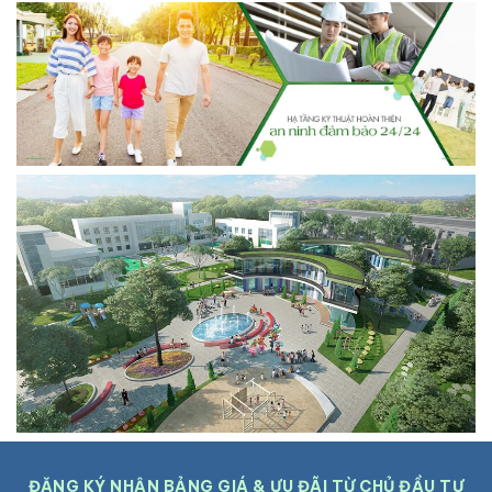
ĐĂNG KÝ NHẬN BẢNG GIÁ & ƯU ĐÃI TỪ CHỦ ĐẦU TƯ