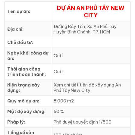
DỰ ÁN AN PHÚ TÂY NEW
Tên dự án:
CITY
Đường Bảy Tấn, Xã An Phú Tây,
Địa chỉ:
Huyện Bình Chánh, TP. HCM
Chủ đầu tư:
Ngày khỏi công dự
Quí I
án:
Thời gian công
Quí II
trình hoàn thành:
Hiện trạng xây
Xem chi tiết tiến độ xây dựng An
dựng:
Phú Tây New City
Quy mô dự án:
8.000 m2
Mật độ xây dựng:
60 %
Pháp lý:
Phê duyệt quyết định 1/500
Tổng số sản