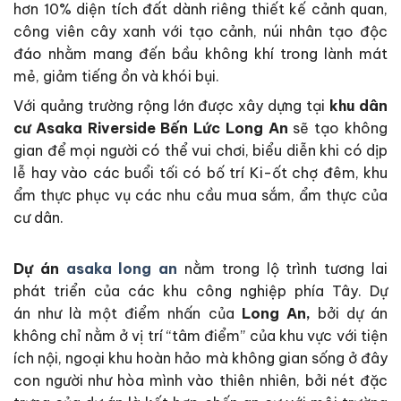
hơn 10% diện tích đất dành riêng thiết kế cảnh quan,
công viên cây xanh với tạo cảnh, núi nhân tạo độc
đáo nhằm mang đến bầu không khí trong lành mát
mẻ, giảm tiếng ồn và khói bụi.
Với quảng trường rộng lớn được xây dựng tại
khu dân
cư
Asaka Riverside Bến Lức Long An
sẽ tạo không
gian để mọi người có thể vui chơi, biểu diễn khi có dịp
lễ hay vào các buổi tối có bố trí Ki-ốt chợ đêm, khu
ẩm thực phục vụ các nhu cầu mua sắm, ẩm thực của
cư dân.
Dự án
asaka long an
nằm trong lộ trình tương lai
phát triển của các khu công nghiệp phía Tây. Dự
án như là một điểm nhấn của
Long An,
bởi dự án
không chỉ nằm ở vị trí “tâm điểm” của khu vực với tiện
ích nội, ngoại khu hoàn hảo mà không gian sống ở đây
con người như hòa mình vào thiên nhiên, bởi nét đặc