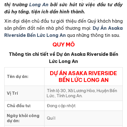
thị trường
Long An
bởi sức hút từ việc đầu tư đầy
đủ hạ tầng, tiện ích dần hình thành.
Xin đại diện chủ đầu tư giới thiệu đến Quý khách hàng
sản phẩm đất nền nhà phố thương mại:
Dự Án Asaka
Riverside Bến Lức Long An
qua những thông tin sau.
QUY MÔ
Thông tin chi tiết về Dự án
Asaka Riverside Bến
Lức Long An
DỰ ÁN ASAKA RIVERSIDE
Tên dự án:
BẾN LỨC LONG AN
Tỉnh lộ 30, Xã Lương Hòa, Huyện Bến
Vị Trí
Lức, Tỉnh Long An.
Chủ đầu tư:
Đang cập nhật
Ngày khỏi công
Quí I
dự án: