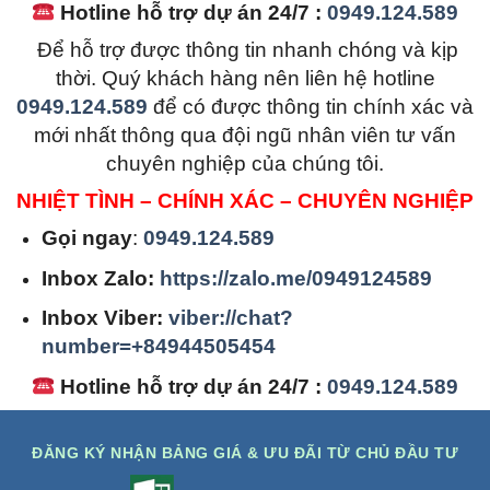
Hotline hỗ trợ dự án 24/7 :
0949.124.589
Để hỗ trợ được thông tin nhanh chóng và kịp
thời. Quý khách hàng nên liên hệ hotline
0949.124.589
để có được thông tin chính xác và
mới nhất thông qua đội ngũ nhân viên tư vấn
chuyên nghiệp của chúng tôi.
NHIỆT TÌNH – CHÍNH XÁC – CHUYÊN NGHIỆP
Gọi ngay
:
0949.124.589
Inbox Zalo:
https://zalo.me/0949124589
Inbox Viber:
viber://chat?
number=+84944505454
Hotline hỗ trợ dự án 24/7 :
0949.124.589
ĐĂNG KÝ NHẬN BẢNG GIÁ & ƯU ĐÃI TỪ CHỦ ĐẦU TƯ