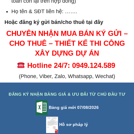
toán còn lại trên hợp đồng)
Họ tên & SĐT liên hệ: …….
Hoặc đăng ký gửi bán/cho thuê tại đây
CHUYÊN NHẬN MUA BÁN KÝ GỬI –
CHO THUÊ – THIẾT KẾ THI CÔNG
XÂY DỰNG DỰ ÁN
Hotline 24/7: 0949.124.589
(Phone, Viber, Zalo, Whatsapp, Wechat)
ĐĂNG KÝ NHẬN BẢNG GIÁ & ƯU ĐÃI TỪ CHỦ ĐẦU TƯ
Bảng giá mới 07/08/2026
Hồ sơ pháp lý