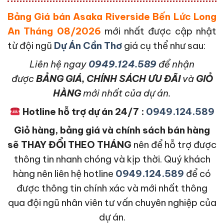
Bảng Giá bán Asaka Riverside Bến Lức Long
An Tháng 08/2026
mới nhất được cập nhật
từ đội ngũ
Dự Án Cần Thơ
giá cụ thể như sau:
L
iên hệ ngay
0949.124.589
để nhận
được
BẢNG GIÁ, CHÍNH SÁCH ƯU ĐÃI
và
GIỎ
HÀNG
mới nhất của dự án.
Hotline hỗ trợ dự án 24/7 :
0949.124.589
Giỏ hàng, bảng giá và chính sách bán hàng
sẽ THAY ĐỔI THEO THÁNG
nên để hỗ trợ được
thông tin nhanh chóng và kịp thời. Quý khách
hàng nên liên hệ hotline
0949.124.589
để có
được thông tin chính xác và mới nhất thông
qua đội ngũ nhân viên tư vấn chuyên nghiệp của
dự án.