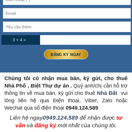
3 + 4 =
Chúng tôi có nhận mua bán, ký gửi, cho thuê
Nhà Phố , Biệt Thự dự án .
Quý anh/chị cần hỗ trợ
thông tin về mua bán, ký gửi cho thuê
Nhà Đất
vui
lòng liên hệ qua Điện thoại, Viber, Zalo hoặc
Wechat qua số điện thoại
0949.124.589
L
iên hệ ngay
0949.124.589
để nhận được
tư
vấn
và
đăng ký
mới nhất của chúng tôi.