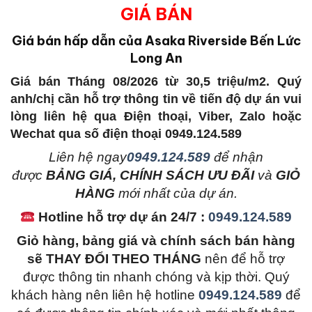
GIÁ BÁN
Giá bán hấp dẫn của Asaka Riverside Bến Lức
Long An
Giá bán Tháng 08/2026 từ 30,5 triệu/m2. Quý
anh/chị cần hỗ trợ thông tin về tiến độ dự án vui
lòng liên hệ qua Điện thoại, Viber, Zalo hoặc
Wechat qua số điện thoại 0949.124.589
L
iên hệ ngay
0949.124.589
để nhận
được
BẢNG GIÁ, CHÍNH SÁCH ƯU ĐÃI
và
GIỎ
HÀNG
mới nhất của dự án.
Hotline hỗ trợ dự án 24/7 :
0949.124.589
Giỏ hàng, bảng giá và chính sách bán hàng
sẽ THAY ĐỔI THEO THÁNG
nên để hỗ trợ
được thông tin nhanh chóng và kịp thời. Quý
khách hàng nên liên hệ hotline
0949.124.589
để