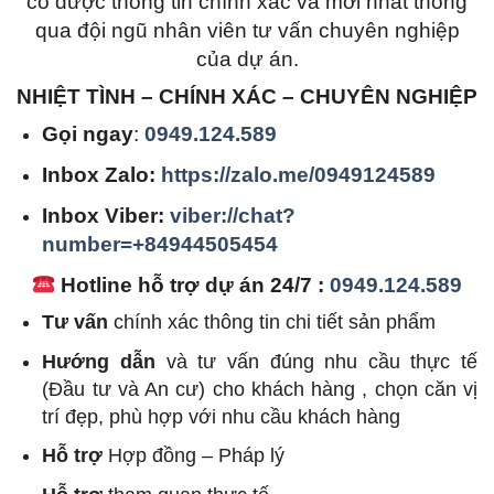
có được thông tin chính xác và mới nhất thông
qua đội ngũ nhân viên tư vấn chuyên nghiệp
của dự án.
NHIỆT TÌNH – CHÍNH XÁC – CHUYÊN NGHIỆP
Gọi ngay
:
0949.124.589
Inbox Zalo:
https://zalo.me/0949124589
Inbox Viber:
viber://chat?
number=+84944505454
Hotline hỗ trợ dự án 24/7 :
0949.124.589
Tư vấn
chính xác thông tin chi tiết sản phẩm
Hướng dẫn
và tư vấn đúng nhu cầu thực tế
(Đầu tư và An cư) cho khách hàng , chọn căn vị
trí đẹp, phù hợp với nhu cầu khách hàng
Hỗ trợ
Hợp đồng – Pháp lý