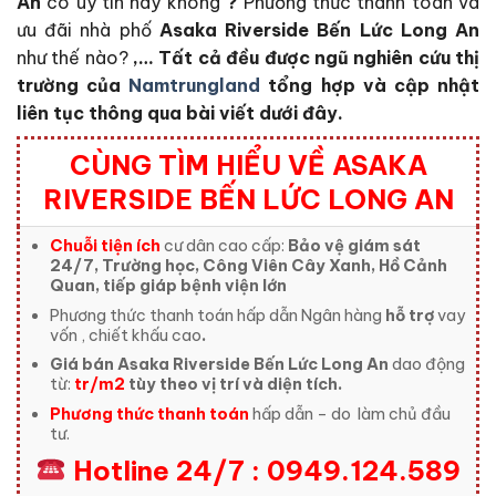
An
có uy tín hay không
?
Phương thức thanh toán và
ưu đãi nhà phố
Asaka Riverside Bến Lức Long An
như thế nào?
,… Tất cả đều được ngũ nghiên cứu thị
trường của
Namtrungland
tổng hợp và cập nhật
liên tục thông qua bài viết dưới đây.
CÙNG TÌM HIỂU VỀ ASAKA
RIVERSIDE BẾN LỨC LONG AN
Chuỗi tiện ích
cư dân cao cấp:
Bảo vệ giám sát
24/7, Trường học, Công Viên Cây Xanh, Hồ Cảnh
Quan, tiếp giáp bệnh viện lớn
Phương thức thanh toán hấp dẫn Ngân hàng
hỗ trợ
vay
vốn , chiết khấu cao
.
Giá bán Asaka Riverside Bến Lức Long An
dao động
từ:
tr/m2
tùy theo vị trí và diện tích.
Phương thức thanh toán
hấp dẫn – do
làm chủ đầu
tư.
Hotline 24/7 : 0949.124.589