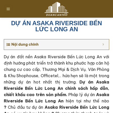
Chuyển
đến
nội
dung
DỰ ÁN ASAKA RIVERSIDE BẾN
LỨC LONG AN
Nội dung chính
Dự án đất nền Asaka Riverside Bến Lức Long An với
định hướng phát triển trở thành khu phước hợp căn hộ
chung cư cao cấp, Thương Mại & Dịch Vụ, Văn Phòng
& Khu Shophouse, Officetel,.. hứa hẹn sẽ là một trong
những dự án hot nhất thị trường.
Dự án Asaka
Riverside Bến Lức Long An c
hính sách hấp dẫn,
chiết khấu cao trên sản phẩm.
Pháp lý dự án
Asaka
Riverside Bến Lức Long An
hiện tại như thế nào
?
Chủ đầu tư dự án
Asaka Riverside Bến Lức Long