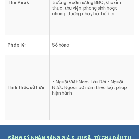
The Peak
trường, Vườn nướng BBQ, khu ẩm
thực, thư viện, phòng sinh hoạt
chung, đường chạy bộ, bể bơi…
Pháp lý:
Sổ hồng
• Người Việt Nam: Lâu Dài • Người
Hình thức sở hữu
Nước Ngoài: 50 năm theo luật pháp
hiện hành
ĐĂNG KÝ NHẬN BẢNG GIÁ & ƯU ĐÃI TỪ CHỦ ĐẦU TƯ