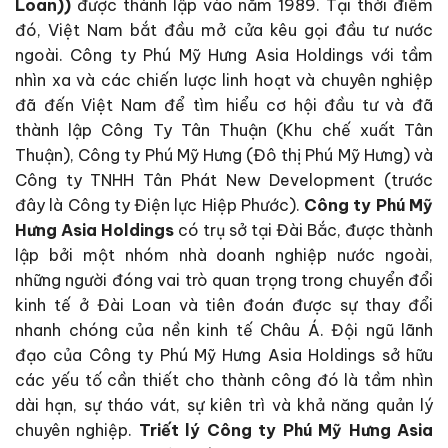
Loan))
được thành lập vào năm 1989. Tại thời điểm
đó, Việt Nam bắt đầu mở cửa kêu gọi đầu tư nước
ngoài. Công ty Phú Mỹ Hưng Asia Holdings với tầm
nhìn xa và các chiến lược linh hoạt và chuyên nghiệp
đã đến Việt Nam để tìm hiểu cơ hội đầu tư và đã
thành lập Công Ty Tân Thuận (Khu chế xuất Tân
Thuận), Công ty Phú Mỹ Hưng (Đô thị Phú Mỹ Hưng) và
Công ty TNHH Tân Phát New Development (trước
đây là Công ty Điện lực Hiệp Phước).
Công ty Phú Mỹ
Hưng Asia Holdings
có trụ sở tại Đài Bắc, được thành
lập bởi một nhóm nhà doanh nghiệp nước ngoài,
những người đóng vai trò quan trọng trong chuyển đổi
kinh tế ở Đài Loan và tiên đoán được sự thay đổi
nhanh chóng của nền kinh tế Châu Á. Đội ngũ lãnh
đạo của Công ty Phú Mỹ Hưng Asia Holdings sở hữu
các yếu tố cần thiết cho thành công đó là tầm nhìn
dài hạn, sự tháo vát, sự kiên trì và khả năng quản lý
chuyên nghiệp.
Triết lý Công ty Phú Mỹ Hưng Asia