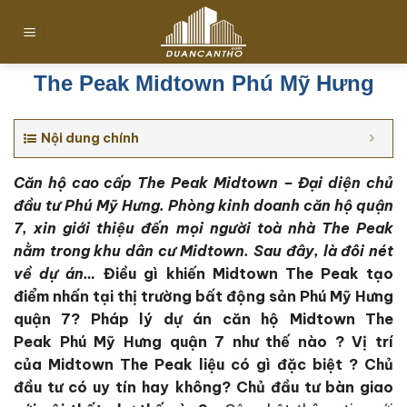
Chuyển
đến
nội
dung
The Peak Midtown Phú Mỹ Hưng
Nội dung chính
Căn hộ cao cấp The Peak Midtown – Đại diện chủ
đầu tư Phú Mỹ Hưng. Phòng kinh doanh căn hộ quận
7, xin giới thiệu đến mọi người toà nhà The Peak
nằm trong khu dân cư Midtown. Sau đây, là đôi nét
về dự án…
Điều gì khiến Midtown The Peak tạo
điểm nhấn tại thị trường bất động sản Phú Mỹ Hưng
quận 7? Pháp lý dự án căn hộ Midtown The
Peak
Phú Mỹ Hưng quận 7
như thế nào ?
Vị trí
của
Midtown The Peak
liệu có gì đặc biệt
? Chủ
đầu tư có uy tín hay không?
Chủ đầu tư bàn giao