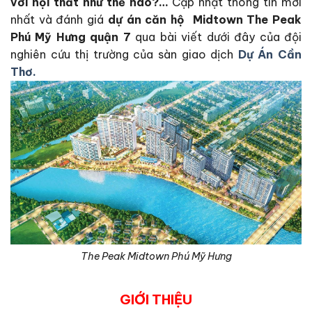
với nội thất như thế nào?
…
Cập nhật thông tin mới
nhất và đánh giá
dự án căn hộ
Midtown The Peak
Phú Mỹ Hưng quận 7
qua bài viết dưới đây của đội
nghiên cứu thị trường của sàn giao dịch
Dự Án Cần
Thơ.
The Peak Midtown Phú Mỹ Hưng
GIỚI THIỆU