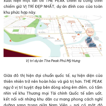
xuất hiện một lần thì THE PEAK chính là công trình
chiếm giữ VỊ TRÍ ĐẸP NHẤT, dự án đỉnh cao của toàn
khu phức hợp này.
Vị trí dự án The Peak Phú Mỹ Hưng
Giữa đô thị hiện đại chuẩn quốc tế, sự hiện diện của
thiên nhiên trở nên hoàn hảo và giá trị hơn. THE PEAK
ngự ở vị trí tuyệt đẹp bên dòng sông êm đềm, có tầm
nhìn về khu Thương mại Tài chính Quốc tế sầm uất,
kết nối với những khu dân cư mang phong cách nghỉ
dưỡng sang trọng giữa Nam Viên – nơi có mật độ