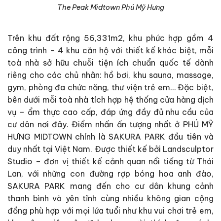
The Peak Midtown Phú Mỹ Hưng
Trên khu đất rộng 56,331m2, khu phức hợp gồm 4
công trình – 4 khu căn hộ với thiết kế khác biệt, mỗi
toà nhà sở hữu chuỗi tiện ích chuẩn quốc tế dành
riêng cho các chủ nhân: hồ bơi, khu sauna, massage,
gym, phòng đa chức năng, thư viện trẻ em… Đặc biệt,
bên dưới mỗi toà nhà tích hợp hệ thống cửa hàng dịch
vụ – ẩm thực cao cấp, đáp ứng đầy đủ nhu cầu của
cư dân nơi đây. Điểm nhấn ấn tượng nhất ở PHÚ MỸ
HƯNG MIDTOWN chính là SAKURA PARK đầu tiên và
duy nhất tại Việt Nam. Được thiết kế bởi Landsculptor
Studio – đơn vị thiết kế cảnh quan nổi tiếng từ Thái
Lan, với những con đường rợp bóng hoa anh đào,
SAKURA PARK mang đến cho cư dân khung cảnh
thanh bình và yên tĩnh cùng nhiều không gian cộng
đồng phù hợp với mọi lứa tuổi như khu vui chơi trẻ em,