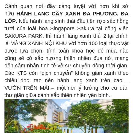
Cảnh quan nơi đây càng tuyệt vời hơn khi sở
hữu
HÀNH LANG CÂY XANH ĐA PHƯƠNG, ĐA
LỚP
. Nếu hành lang sinh thái đầu tiên rợp sắc hồng
tươi của loài hoa Singapore Sakura tại công viên
SAKURA PARK; thì hành lang xanh thứ 2 lại chính
là MẢNG XANH NỘI KHU với hơn 100 loại thực vật
được lựa chọn, tính toán khoa học để mùa nào
cũng sẽ có sắc hương thiên nhiên đua nở, mang
đến cảm nhận tinh tế về sự chuyển động thời gian.
Các KTS còn “dịch chuyển” không gian xanh theo
chiều dọc, tạo nên hành lang xanh trên cao –
VƯỜN TRÊN MÁI – một nơi lý tưởng cho cư dân
thư giãn giữa cảnh sắc thiên nhiên yên bình.