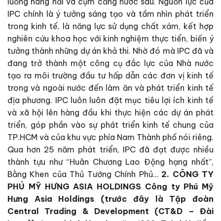
luồng hàng hải và cụm cảng nước sâu. Nguồn lực của
IPC chính là ý tưởng sáng tạo và tầm nhìn phát triển
trong kinh tế, là năng lực sử dụng chất xám, kết hợp
nghiên cứu khoa học với kinh nghiệm thực tiển, biến ý
tưởng thành những dự án khả thi. Nhờ đó mà IPC đã và
đang trở thành một công cụ đắc lực của Nhà nước
tạo ra môi trường đầu tư hấp dẫn các đơn vị kinh tế
trong và ngoài nước đến làm ăn và phát triển kinh tế
địa phương. IPC luôn luôn đặt mục tiêu lợi ích kinh tế
và xã hội lên hàng đầu khi thực hiện các dự án phát
triển, góp phần vào sự phát triển kinh tế chung của
TP.HCM và của khu vực phía Nam Thành phố nói riêng.
Qua hơn 25 năm phát triển, IPC đã đạt được nhiều
thành tựu như “Huân Chương Lao Động hạng nhất”,
Bằng Khen của Thủ Tướng Chính Phủ…
2. CÔNG TY
PHÚ MỸ HƯNG ASIA HOLDINGS
Công ty Phú Mỹ
Hưng Asia Holdings (trước đây là Tập đoàn
Central Trading & Development (CT&D – Đài