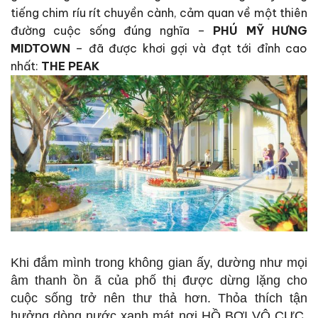
tiếng chim ríu rít chuyền cành, cảm quan về một thiên
đường cuộc sống đúng nghĩa –
PHÚ MỸ HƯNG
MIDTOWN
– đã được khơi gợi và đạt tới đỉnh cao
nhất:
THE PEAK
Khi đắm mình trong không gian ấy, dường như mọi
âm thanh ồn ã của phố thị được dừng lặng cho
cuộc sống trở nên thư thả hơn. Thỏa thích tận
hưởng dòng nước xanh mát nơi HỒ BƠI VÔ CỰC,