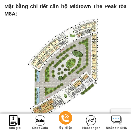
Mặt bằng chi tiết căn hộ Midtown The Peak tòa
M8A:
Gọi điện
Gọi điện
Báo giá
Báo giá
Chat Zalo
Chat Zalo
Messenger
Messenger
Nhắn tin SMS
Nhắn tin SMS