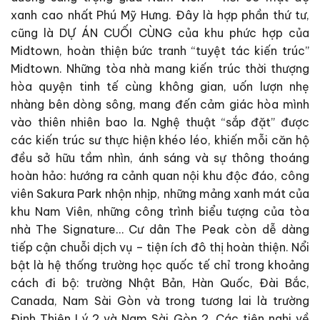
xanh cao nhất Phú Mỹ Hưng. Đây là hợp phần thứ tư,
cũng là DỰ ÁN CUỐI CÙNG của khu phức hợp của
Midtown, hoàn thiện bức tranh “tuyệt tác kiến trúc”
Midtown. Những tòa nhà mang kiến trúc thời thượng
hòa quyện tinh tế cùng không gian, uốn lượn nhẹ
nhàng bên dòng sông, mang đến cảm giác hòa mình
vào thiên nhiên bao la. Nghệ thuật “sắp đặt” được
các kiến trúc sư thực hiện khéo léo, khiến mỗi căn hộ
đều sở hữu tầm nhìn, ánh sáng và sự thông thoáng
hoàn hảo: hướng ra cảnh quan nội khu độc đáo, công
viên Sakura Park nhộn nhịp, những mảng xanh mát của
khu Nam Viên, những công trình biểu tượng của tòa
nhà The Signature… Cư dân The Peak còn dễ dàng
tiếp cận chuỗi dịch vụ – tiện ích đô thị hoàn thiện. Nổi
bật là hệ thống trường học quốc tế chỉ trong khoảng
cách đi bộ: trường Nhật Bản, Hàn Quốc, Đài Bắc,
Canada, Nam Sài Gòn và trong tương lai là trường
Đinh Thiện Lý 2 và Nam Sài Gòn 2. Các tiện nghi về