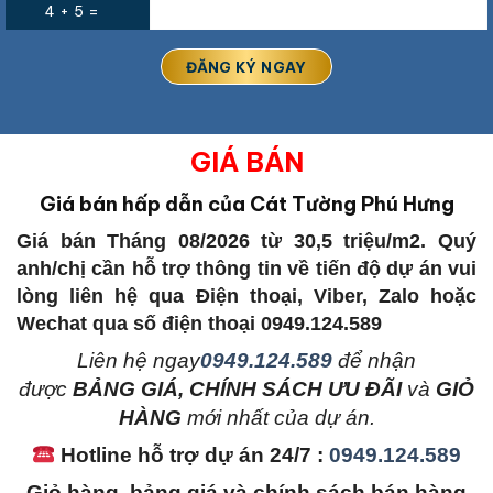
4 + 5 =
GIÁ BÁN
Giá bán hấp dẫn của Cát Tường Phú Hưng
Giá bán Tháng 08/2026 từ 30,5 triệu/m2. Quý
anh/chị cần hỗ trợ thông tin về tiến độ dự án vui
lòng liên hệ qua Điện thoại, Viber, Zalo hoặc
Wechat qua số điện thoại 0949.124.589
L
iên hệ ngay
0949.124.589
để nhận
được
BẢNG GIÁ, CHÍNH SÁCH ƯU ĐÃI
và
GIỎ
HÀNG
mới nhất của dự án.
Hotline hỗ trợ dự án 24/7 :
0949.124.589
Giỏ hàng, bảng giá và chính sách bán hàng