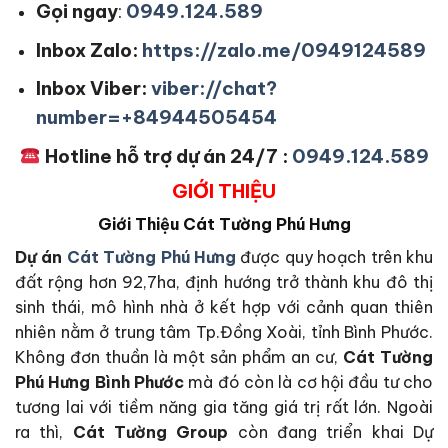
Gọi ngay
:
0949.124.589
Inbox Zalo:
https://zalo.me/0949124589
Inbox Viber:
viber://chat?
number=+84944505454
Hotline hỗ trợ dự án 24/7 :
0949.124.589
GIỚI THIỆU
Giới Thiệu
Cát Tường Phú Hưng
Dự án
Cát Tường Phú Hưng
được quy hoạch trên khu
đất rộng hơn 92,7ha, định hướng trở thành khu đô thị
sinh thái, mô hình nhà ở kết hợp với cảnh quan thiên
nhiên nằm ở trung tâm Tp.Đồng Xoài, tỉnh Bình Phước.
Không đơn thuần là một sản phẩm an cư,
Cát Tường
Phú Hưng Bình Phước
mà đó còn là cơ hội đầu tư cho
tương lai với tiềm năng gia tăng giá trị rất lớn. Ngoài
ra thì,
Cát Tường Group
còn đang triển khai Dự