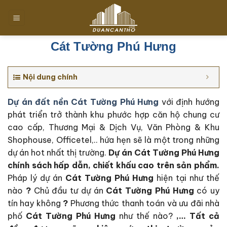
Chuyển
đến
nội
dung
Cát Tường Phú Hưng
Nội dung chính
Dự án đất nền Cát Tường Phú Hưng
với định hướng
phát triển trở thành khu phước hợp căn hộ chung cư
cao cấp, Thương Mại & Dịch Vụ, Văn Phòng & Khu
Shophouse, Officetel,.. hứa hẹn sẽ là một trong những
dự án hot nhất thị trường.
Dự án Cát Tường Phú Hưng
c
hính sách hấp dẫn, chiết khấu cao trên sản phẩm.
Pháp lý dự án
Cát Tường Phú Hưng
hiện tại như thế
nào
?
Chủ đầu tư dự án
Cát Tường Phú Hưng
có uy
tín hay không
?
Phương thức thanh toán và ưu đãi nhà
phố
Cát Tường Phú Hưng
như thế nào?
,… Tất cả