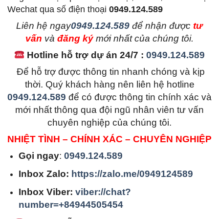
Wechat qua số điện thoại
0949.124.589
L
iên hệ ngay
0949.124.589
để nhận được
tư
vấn
và
đăng ký
mới nhất của chúng tôi.
Hotline hỗ trợ dự án 24/7 :
0949.124.589
Để hỗ trợ được thông tin nhanh chóng và kịp
thời. Quý khách hàng nên liên hệ hotline
0949.124.589
để có được thông tin chính xác và
mới nhất thông qua đội ngũ nhân viên tư vấn
chuyên nghiệp của chúng tôi.
NHIỆT TÌNH – CHÍNH XÁC – CHUYÊN NGHIỆP
Gọi ngay
:
0949.124.589
Inbox Zalo:
https://zalo.me/0949124589
Inbox Viber:
viber://chat?
number=+84944505454