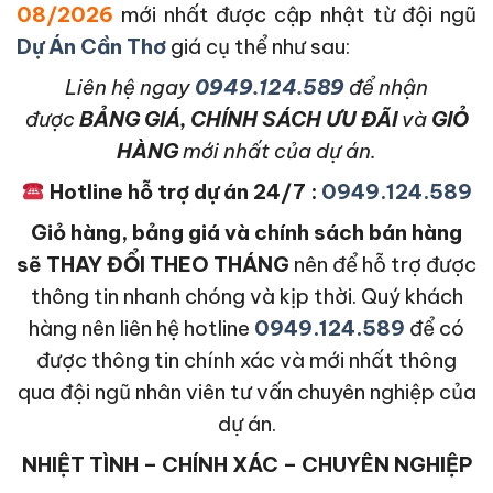
08/2026
mới nhất được cập nhật từ đội ngũ
Dự Án Cần Thơ
giá cụ thể như sau:
L
iên hệ ngay
0949.124.589
để nhận
được
BẢNG GIÁ, CHÍNH SÁCH ƯU ĐÃI
và
GIỎ
HÀNG
mới nhất của dự án.
Hotline hỗ trợ dự án 24/7 :
0949.124.589
Giỏ hàng, bảng giá và chính sách bán hàng
sẽ THAY ĐỔI THEO THÁNG
nên để hỗ trợ được
thông tin nhanh chóng và kịp thời. Quý khách
hàng nên liên hệ hotline
0949.124.589
để có
được thông tin chính xác và mới nhất thông
qua đội ngũ nhân viên tư vấn chuyên nghiệp của
dự án.
NHIỆT TÌNH – CHÍNH XÁC – CHUYÊN NGHIỆP