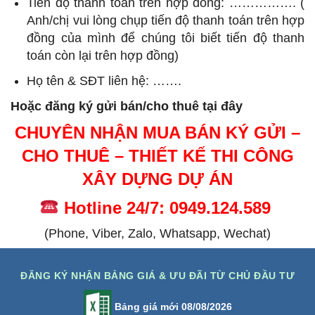
Tiến độ thanh toán trên hợp đồng: ……………. (
Anh/chị vui lòng chụp tiến độ thanh toán trên hợp
đồng của mình để chúng tôi biết tiến độ thanh
toán còn lại trên hợp đồng)
Họ tên & SĐT liên hệ: …….
Hoặc đăng ký gửi bán/cho thuê tại đây
CHUYÊN NHẬN MUA BÁN KÝ GỬI –
CHO THUÊ – THIẾT KẾ THI CÔNG
XÂY DỰNG DỰ ÁN
Hotline 24/7: 0949.124.589
(Phone, Viber, Zalo, Whatsapp, Wechat)
ĐĂNG KÝ NHẬN BẢNG GIÁ & ƯU ĐÃI TỪ CHỦ ĐẦU TƯ
Bảng giá mới 08/08/2026