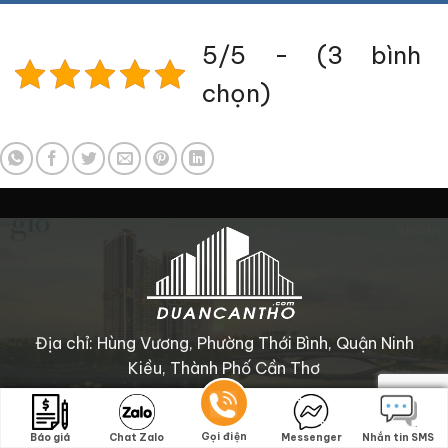
5/5 - (3 bình
chọn)
Địa chỉ: Hùng Vương, Phường Thới Bình, Quận Ninh
Kiều, Thành Phố Cần Thơ
Điện thoại: 0949124589
Website: https://duancantho.com/
Gọi điện
Gọi điện
Báo giá
Báo giá
Chat Zalo
Chat Zalo
Messenger
Messenger
Nhắn tin SMS
Nhắn tin SMS