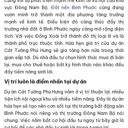
Cùng với sự phát triển mạnh mẽ kinh tế xã hội của khu
vực Đông Nam Bộ.
Đất nền Bình Phước
cũng đang
vươn mình trở thành một địa phương tăng trưởng
mạnh về kinh tế. Điều kiện đó càng thúc đẩy thị
trường nhà đất ở Bình Phước ngày càng mở rộng diện
tích. Với việc Đồng Xoài trở thành đô thị loại III và là
thành phố trực thuộc tỉnh. Hứa hẹn giá trị của dự án
Cát Tường Phú Hưng sẽ gia tăng hơn nữa trong thời
gian sắp tới. Dù nhà đầu tư chọn hình thức mua đi bán
lại, mua cho thuê hoặc bất kỳ hình thức nào khác đều
đầy tiềm năng sinh lời.
Vị trí luôn là điểm nhấn tại dự án
Dự án Cát Tường Phú Hưng nằm ở vị trí thuận lợi, nhiều
tiện ích nội ngoại khu và nhiều tiềm năng. Đây là dự án
hứa hẹn sẽ tạo nên cơn sốt tại thị trường bất động sản
Bình Phước nói riêng và thị trường Đông Nam Bộ nói
chung. Việc nắm bắt cơ hội đầu tư ngay từ bây giờ là
cơ hội để các nhà đầu tư sinh lời trong tương lai.