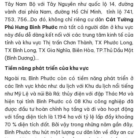
Tây Nam Bộ với Tây Nguyên như quốc lộ 14, đường
vành đai phía Nam, đường Hồ Chí Minh, tỉnh lộ 741,
753, 756…Do đó, không chỉ riêng cư dân
Cát Tường
Phú Hưng Bình Phước
mà tất cả người dân ở khu vực
này đều dễ dàng kết nối với các trung tâm kinh tế của
tỉnh và khu vực Thị trấn Chơn Thành, TX Phước Long,
TX Bình Long, TX Gia Nghĩa, Biên Hòa, TP.Thủ Dầu Một
(Bình Dương)…
Tiềm năng phát triển của khu vực
Ngoài ra, Bình Phước còn có tiềm năng phát triển ở
các lĩnh vực khác như: du lịch với Khu du lịch nổi tiếng
như Mỹ Lệ và núi Bà Rá; thủy điện với đập Thác Mơ và
hiện tại tỉnh Bình Phước có 08 Khu công nghiệp đã
được đầu tư hoàn chỉnh hạ tầng và đi vào hoạt động
với tổng diện tích là 1.194 ha với tỷ lệ lấp đầy khoảng
70 % diện tích đất. Bởi vậy trong những năm gần đây,
Bình Phước thu hút một lượng cư dân lớn về đây an cư