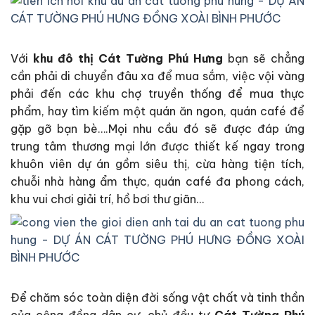
Với
khu đô thị
Cát Tường Phú Hưng
bạn sẽ chẳng
cần phải di chuyển đâu xa để mua sắm, việc vội vàng
phải đến các khu chợ truyền thống để mua thực
phẩm, hay tìm kiếm một quán ăn ngon, quán café để
gặp gỡ bạn bè….Mọi nhu cầu đó sẽ được đáp ứng
trung tâm thương mại lớn được thiết kế ngay trong
khuôn viên dự án gồm siêu thị, cừa hàng tiện tích,
chuỗi nhà hàng ẩm thực, quán café đa phong cách,
khu vui chơi giải trí, hồ bơi thư giãn…
Để chăm sóc toàn diện đời sống vật chất và tinh thần
của cộng đồng dân cư, chủ đầu tư
Cát Tường Phú