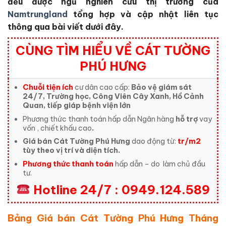
đều được ngũ nghiên cứu thị trường của
Namtrungland
tổng hợp và cập nhật liên tục
thông qua bài viết dưới đây.
CÙNG TÌM HIỂU VỀ CÁT TƯỜNG
PHÚ HƯNG
Chuỗi tiện ích
cư dân cao cấp:
Bảo vệ giám sát
24/7, Trường học, Công Viên Cây Xanh, Hồ Cảnh
Quan, tiếp giáp bệnh viện lớn
Phương thức thanh toán hấp dẫn Ngân hàng
hỗ trợ
vay
vốn , chiết khấu cao
.
Giá bán Cát Tường Phú Hưng
dao động từ:
tr/m2
tùy theo vị trí và diện tích.
Phương thức thanh toán
hấp dẫn – do
làm chủ đầu
tư.
Hotline 24/7 : 0949.124.589
Bảng Giá bán Cát Tường Phú Hưng Tháng