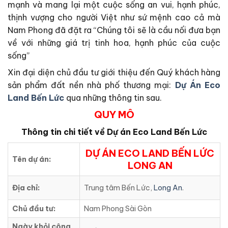
mạnh và mang lại một cuộc sống an vui, hạnh phúc,
thịnh vượng cho người Việt như sứ mệnh cao cả mà
Nam Phong đã đặt ra “Chúng tôi sẽ là cầu nối đưa bạn
về với những giá trị tinh hoa, hạnh phúc của cuộc
sống”
Xin đại diện chủ đầu tư giới thiệu đến Quý khách hàng
sản phẩm đất nền nhà phố thương mại:
Dự Án Eco
Land Bến Lức
qua những thông tin sau.
QUY MÔ
Thông tin chi tiết về Dự án
Eco Land Bến Lức
DỰ ÁN ECO LAND BẾN LỨC
Tên dự án:
LONG AN
Địa chỉ:
Trung tâm Bến Lức,
Long An
.
Chủ đầu tư:
Nam Phong Sài Gòn
Ngày khỏi công