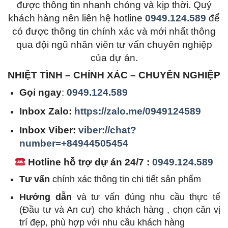
được thông tin nhanh chóng và kịp thời. Quý
khách hàng nên liên hệ hotline
0949.124.589
để
có được thông tin chính xác và mới nhất thông
qua đội ngũ nhân viên tư vấn chuyên nghiệp
của dự án.
NHIỆT TÌNH – CHÍNH XÁC – CHUYÊN NGHIỆP
Gọi ngay
:
0949.124.589
Inbox Zalo:
https://zalo.me/0949124589
Inbox Viber:
viber://chat?
number=+84944505454
Hotline hỗ trợ dự án 24/7 :
0949.124.589
Tư vấn
chính xác thông tin chi tiết sản phẩm
Hướng dẫn
và tư vấn đúng nhu cầu thực tế
(Đầu tư và An cư) cho khách hàng , chọn căn vị
trí đẹp, phù hợp với nhu cầu khách hàng