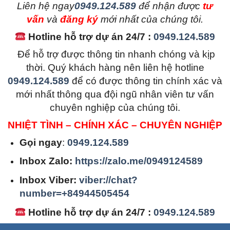
L
iên hệ ngay
0949.124.589
để nhận được
tư
vấn
và
đăng ký
mới nhất của chúng tôi.
Hotline hỗ trợ dự án 24/7 :
0949.124.589
Để hỗ trợ được thông tin nhanh chóng và kịp
thời. Quý khách hàng nên liên hệ hotline
0949.124.589
để có được thông tin chính xác và
mới nhất thông qua đội ngũ nhân viên tư vấn
chuyên nghiệp của chúng tôi.
NHIỆT TÌNH – CHÍNH XÁC – CHUYÊN NGHIỆP
Gọi ngay
:
0949.124.589
Inbox Zalo:
https://zalo.me/0949124589
Inbox Viber:
viber://chat?
number=+84944505454
Hotline hỗ trợ dự án 24/7 :
0949.124.589