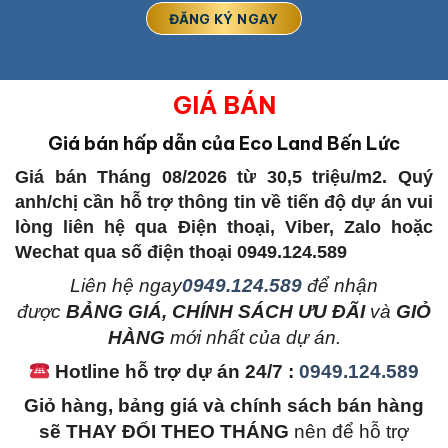
GIÁ BÁN
Giá bán hấp dẫn của Eco Land Bến Lức
Giá bán Tháng 08/2026 từ 30,5 triệu/m2. Quý
anh/chị cần hỗ trợ thông tin về tiến độ dự án vui
lòng liên hệ qua Điện thoại, Viber, Zalo hoặc
Wechat qua số điện thoại 0949.124.589
L
iên hệ ngay
0949.124.589
để nhận
được
BẢNG GIÁ, CHÍNH SÁCH ƯU ĐÃI
và
GIỎ
HÀNG
mới nhất của dự án.
Hotline hỗ trợ dự án 24/7 :
0949.124.589
Giỏ hàng, bảng giá và chính sách bán hàng
sẽ THAY ĐỔI THEO THÁNG
nên để hỗ trợ