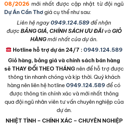
08/2026
mới nhất được cập nhật từ đội ngũ
Dự Án Cần Thơ
giá cụ thể như sau:
L
iên hệ ngay
0949.124.589
để nhận
được
BẢNG GIÁ, CHÍNH SÁCH ƯU ĐÃI
và
GIỎ
HÀNG
mới nhất của dự án.
Hotline hỗ trợ dự án 24/7 :
0949.124.589
Giỏ hàng, bảng giá và chính sách bán hàng
sẽ THAY ĐỔI THEO THÁNG
nên để hỗ trợ được
thông tin nhanh chóng và kịp thời. Quý khách
hàng nên liên hệ hotline
0949.124.589
để có
được thông tin chính xác và mới nhất thông
qua đội ngũ nhân viên tư vấn chuyên nghiệp của
dự án.
NHIỆT TÌNH – CHÍNH XÁC – CHUYÊN NGHIỆP