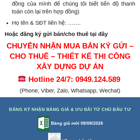
đồng của mình để chúng tôi biết tiến độ thanh
toán còn lại trên hợp đồng)
Họ tên & SĐT liên hệ: …….
Hoặc đăng ký gửi bán/cho thuê tại đây
CHUYÊN NHẬN MUA BÁN KÝ GỬI –
CHO THUÊ – THIẾT KẾ THI CÔNG
XÂY DỰNG DỰ ÁN
Hotline 24/7: 0949.124.589
(Phone, Viber, Zalo, Whatsapp, Wechat)
ĐĂNG KÝ NHẬN BẢNG GIÁ & ƯU ĐÃI TỪ CHỦ ĐẦU TƯ
Bảng giá mới 08/08/2026