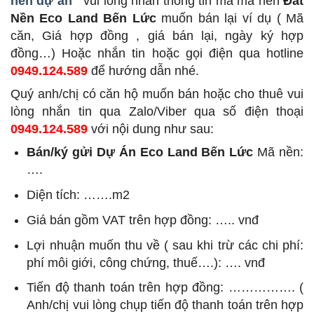
nền dự án
vui lòng nhắn thông tin mã mã nền
Đất
Nền Eco Land Bến Lức
muốn bán lại ví dụ ( Mã
căn, Giá hợp đồng , giá bán lại, ngày ký hợp
đồng…) Hoặc nhắn tin hoặc gọi điện qua hotline
0949.124.589
để hướng dẫn nhé.
Quý anh/chị có căn hộ muốn bán hoặc cho thuê vui
lòng nhắn tin qua Zalo/Viber qua số điện thoại
0949.124.589
với nội dung như sau:
Bán/ký gửi Dự Án Eco Land Bến Lức
Mã nền:
….
Diện tích: …….m2
Giá bán gồm VAT trên hợp đồng: ….. vnđ
Lợi nhuận muốn thu về ( sau khi trừ các chi phí:
phí môi giới, công chứng, thuế….): …. vnđ
Tiến độ thanh toán trên hợp đồng: ……………. (
Anh/chị vui lòng chụp tiến độ thanh toán trên hợp