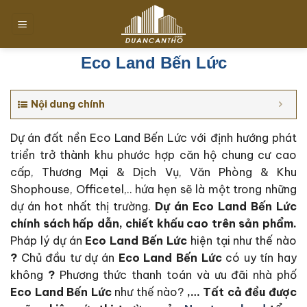
Chuyển
đến
nội
dung
Eco Land Bến Lức
Nội dung chính
Dự án đất nền Eco Land Bến Lức với định hướng phát
triển trở thành khu phước hợp căn hộ chung cư cao
cấp, Thương Mại & Dịch Vụ, Văn Phòng & Khu
Shophouse, Officetel,.. hứa hẹn sẽ là một trong những
dự án hot nhất thị trường.
Dự án Eco Land Bến Lức
c
hính sách hấp dẫn, chiết khấu cao trên sản phẩm.
Pháp lý dự án
Eco Land Bến Lức
hiện tại như thế nào
?
Chủ đầu tư dự án
Eco Land Bến Lức
có uy tín hay
không
?
Phương thức thanh toán và ưu đãi nhà phố
Eco Land Bến Lức
như thế nào?
,… Tất cả đều được