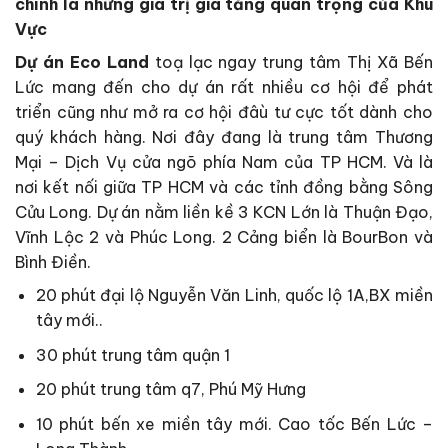
chính là những giá trị gia tăng quan trọng của Khu
Vực
Dự án Eco Land
toạ lạc ngay trung tâm Thị Xã Bến
Lức mang đến cho dự án rất nhiều cơ hội để phát
triển cũng như mở ra cơ hội đâù tư cực tốt dành cho
quý khách hàng. Nơi đây đang là trung tâm Thương
Mại – Dịch Vụ cửa ngõ phía Nam của TP HCM. Và là
nơi kết nối giữa TP HCM và các tỉnh đồng bằng Sông
Cửu Long. Dự án nằm liền kề 3 KCN Lớn là Thuận Đạo,
Vĩnh Lộc 2 và Phúc Long. 2 Cảng biển là BourBon và
Bình Điền.
20 phút đại lộ Nguyễn Văn Linh, quốc lộ 1A,BX miền
tây mới..
30 phút trung tâm quận 1
20 phút trung tâm q7, Phú Mỹ Hưng
10 phút bến xe miền tây mới. Cao tốc Bến Lức –