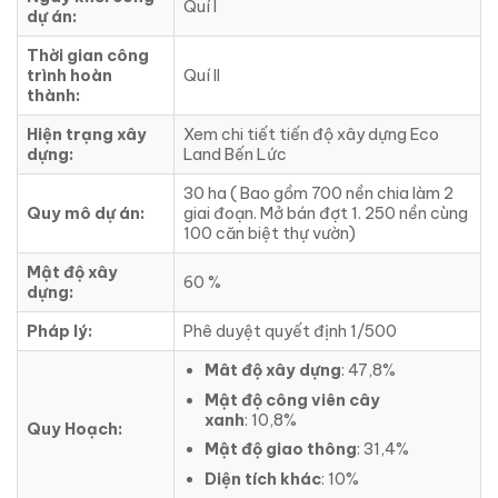
Quí I
dự án:
Thời gian công
trình hoàn
Quí II
thành:
Hiện trạng xây
Xem chi tiết tiến độ xây dựng Eco
dựng:
Land Bến Lức
30 ha ( Bao gồm 700 nền chia làm 2
Quy mô dự án:
giai đoạn. Mở bán đợt 1. 250 nền cùng
100 căn biệt thự vườn)
Mật độ xây
60 %
dựng:
Pháp lý:
Phê duyệt quyết định 1/500
Mât độ xây dựng
: 47,8%
Mật độ công viên cây
xanh
: 10,8%
Quy Hoạch:
Mật độ giao thông
: 31,4%
Diện tích khác
: 10%