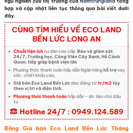
ngũ nghiên cứu thị trường của
Namtrungland
tổng
hợp và cập nhật liên tục thông qua bài viết dưới
đây.
CÙNG TÌM HIỂU VỀ ECO LAND
BẾN LỨC LONG AN
Chuỗi tiện ích
cư dân cao cấp:
Bảo vệ giám sát
24/7, Trường học, Công Viên Cây Xanh, Hồ Cảnh
Quan, tiếp giáp bệnh viện lớn
Phương thức thanh toán hấp dẫn Ngân hàng
hỗ trợ
vay
vốn , chiết khấu cao
.
Giá bán Eco Land Bến Lức
dao động từ:
tr/m2
tùy
theo vị trí và diện tích.
Phương thức thanh toán
hấp dẫn – do
làm chủ đầu
tư.
Hotline 24/7 : 0949.124.589
Bảng Giá bán Eco Land Bến Lức Tháng