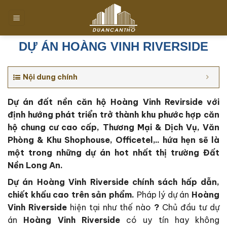
Chuyển
đến
nội
dung
DỰ ÁN HOÀNG VINH RIVERSIDE
Nội dung chính
Dự án đất nền căn hộ Hoàng Vinh Revirside với
định hướng phát triển trở thành khu phước hợp căn
hộ chung cư cao cấp, Thương Mại & Dịch Vụ, Văn
Phòng & Khu Shophouse, Officetel,.. hứa hẹn sẽ là
một trong những dự án hot nhất thị trường Đất
Nền Long An.
Dự án Hoàng Vinh Riverside c
hính sách hấp dẫn,
chiết khấu cao trên sản phẩm.
Pháp lý dự án
Hoàng
Vinh Riverside
hiện tại như thế nào
?
Chủ đầu tư dự
án
Hoàng Vinh Riverside
có uy tín hay không