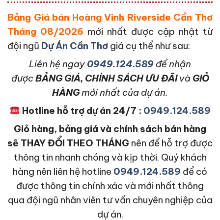
Bảng Giá bán Hoàng Vinh Riverside Cần Thơ
Tháng 08/2026
mới nhất được cập nhật từ
đội ngũ
Dự Án Cần Thơ
giá cụ thể như sau:
L
iên hệ ngay
0949.124.589
để nhận
được
BẢNG GIÁ, CHÍNH SÁCH ƯU ĐÃI
và
GIỎ
HÀNG
mới nhất của dự án.
Hotline hỗ trợ dự án 24/7 :
0949.124.589
Giỏ hàng, bảng giá và chính sách bán hàng
sẽ THAY ĐỔI THEO THÁNG
nên để hỗ trợ được
thông tin nhanh chóng và kịp thời. Quý khách
hàng nên liên hệ hotline
0949.124.589
để có
được thông tin chính xác và mới nhất thông
qua đội ngũ nhân viên tư vấn chuyên nghiệp của
dự án.