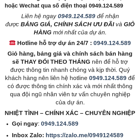
hoặc Wechat qua số điện thoại 0949.124.589
L
iên hệ ngay
0949.124.589
để nhận
được
BẢNG GIÁ, CHÍNH SÁCH ƯU ĐÃI
và
GIỎ
HÀNG
mới nhất của dự án.
Hotline hỗ trợ dự án 24/7 :
0949.124.589
Giỏ hàng, bảng giá và chính sách bán hàng
sẽ THAY ĐỔI THEO THÁNG
nên để hỗ trợ
được thông tin nhanh chóng và kịp thời. Quý
khách hàng nên liên hệ hotline
0949.124.589
để
có được thông tin chính xác và mới nhất thông
qua đội ngũ nhân viên tư vấn chuyên nghiệp
của dự án.
NHIỆT TÌNH – CHÍNH XÁC – CHUYÊN NGHIỆP
Gọi ngay
:
0949.124.589
Inbox Zalo:
https://zalo.me/0949124589