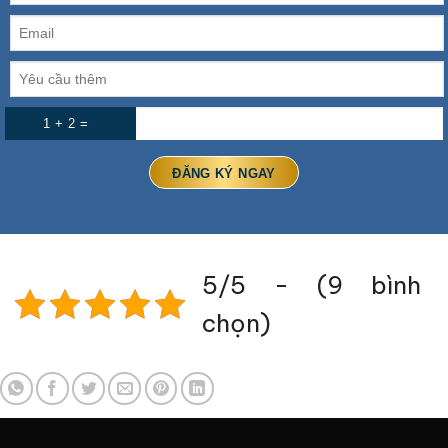
1 + 2 =
5/5 - (9 bình
chọn)