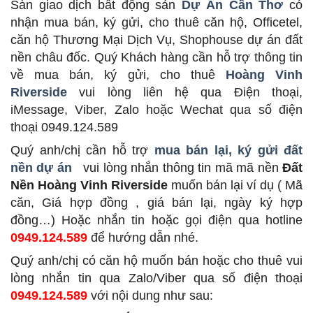
Sàn giao dịch bất động sản
Dự Án Cần Thơ
có
nhận mua bán, ký gửi, cho thuê căn hộ, Officetel,
căn hộ Thương Mại Dịch Vụ, Shophouse dự án đất
nền châu đốc. Quý Khách hàng cần hỗ trợ thông tin
về mua bán, ký gửi, cho thuê
Hoàng Vinh
Riverside
vui lòng liên hệ qua Điện thoại,
iMessage, Viber, Zalo hoặc Wechat qua số điện
thoại 0949.124.589
Quý anh/chị cần hỗ trợ
mua bán lại, ký gửi đất
nền dự án
vui lòng nhắn thông tin mã mã nền
Đất
Nền Hoàng Vinh Riverside
muốn bán lại ví dụ ( Mã
căn, Giá hợp đồng , giá bán lại, ngày ký hợp
đồng…) Hoặc nhắn tin hoặc gọi điện qua hotline
0949.124.589
để hướng dẫn nhé.
Quý anh/chị có căn hộ muốn bán hoặc cho thuê vui
lòng nhắn tin qua Zalo/Viber qua số điện thoại
0949.124.589
với nội dung như sau: