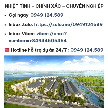
NHIỆT TÌNH – CHÍNH XÁC – CHUYÊN NGHIỆP
Gọi ngay
:
0949.124.589
Inbox Zalo:
https://zalo.me/0949124589
Inbox Viber:
viber://chat?
number=+84944505454
Hotline hỗ trợ dự án 24/7 :
0949.124.589