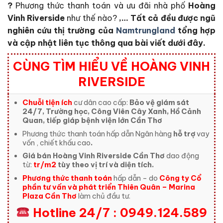
?
Phương thức thanh toán và ưu đãi nhà phố
Hoàng
Vinh Riverside
như thế nào?
,… Tất cả đều được ngũ
nghiên cứu thị trường của
Namtrungland
tổng hợp
và cập nhật liên tục thông qua bài viết dưới đây.
CÙNG TÌM HIỂU VỀ HOÀNG VINH
RIVERSIDE
Chuỗi tiện ích
cư dân cao cấp:
Bảo vệ giám sát
24/7, Trường học, Công Viên Cây Xanh, Hồ Cảnh
Quan, tiếp giáp bệnh viện lớn Cần Thơ
Phương thức thanh toán hấp dẫn Ngân hàng
hỗ trợ
vay
vốn , chiết khấu cao
.
Giá bán Hoàng Vinh Riverside Cần Thơ
dao động
từ:
tr/m2
tùy theo vị trí và diện tích.
Phương thức thanh toán
hấp dẫn – do
Công ty Cổ
phần tư vấn và phát triển Thiên Quân – Marina
Plaza Cần Thơ
làm chủ đầu tư.
Hotline 24/7 : 0949.124.589