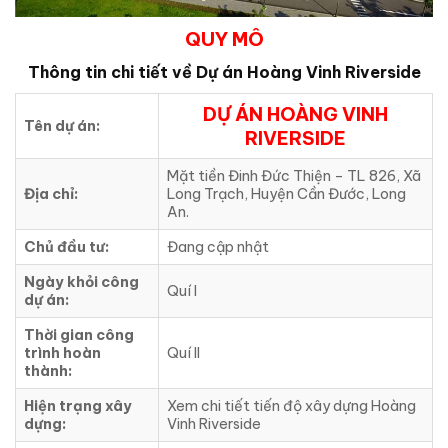
QUY MÔ
Thông tin chi tiết về Dự án
Hoàng Vinh Riverside
DỰ ÁN HOÀNG VINH
Tên dự án:
RIVERSIDE
Mặt tiền Đinh Đức Thiện – TL 826, Xã
Địa chỉ:
Long Trạch, Huyện Cần Đước, Long
An.
Chủ đầu tư:
Đang cập nhật
Ngày khỏi công
Quí I
dự án:
Thời gian công
trình hoàn
Quí II
thành:
Hiện trạng xây
Xem chi tiết tiến độ xây dựng Hoàng
dựng:
Vinh Riverside