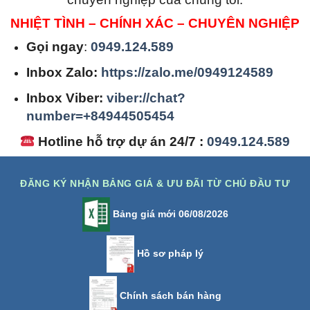
NHIỆT TÌNH – CHÍNH XÁC – CHUYÊN NGHIỆP
Gọi ngay
:
0949.124.589
Inbox Zalo:
https://zalo.me/0949124589
Inbox Viber:
viber://chat?
number=+84944505454
Hotline hỗ trợ dự án 24/7 :
0949.124.589
ĐĂNG KÝ NHẬN BẢNG GIÁ & ƯU ĐÃI TỪ CHỦ ĐẦU TƯ
Bảng giá mới 06/08/2026
Hồ sơ pháp lý
Chính sách bán hàng