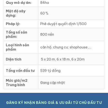
Quy mô dự án:
84ha
Mật độ xây
60 %
dựng:
Pháp lý:
Phê duyệt quyết định 1/500
Tổng số sản
800 nền
phẩm:
Loại hình sản
căn hộ, chung cư, shophouse,…
phẩm
Diện tích
5 x 20 m, 6 x 18 m, 6 x 20m
Tổng vốn đầu tư
539 tỷ đồng
Mức giá/m2
Đang cập nhật
Trung bình
ĐĂNG KÝ NHẬN BẢNG GIÁ & ƯU ĐÃI TỪ CHỦ ĐẦU TƯ