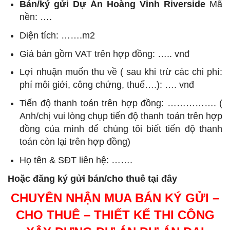
Bán/ký gửi Dự Án Hoàng Vinh Riverside
Mã
nền: ….
Diện tích: …….m2
Giá bán gồm VAT trên hợp đồng: ….. vnđ
Lợi nhuận muốn thu về ( sau khi trừ các chi phí:
phí môi giới, công chứng, thuế….): …. vnđ
Tiến độ thanh toán trên hợp đồng: ……………. (
Anh/chị vui lòng chụp tiến độ thanh toán trên hợp
đồng của mình để chúng tôi biết tiến độ thanh
toán còn lại trên hợp đồng)
Họ tên & SĐT liên hệ: …….
Hoặc đăng ký gửi bán/cho thuê tại đây
CHUYÊN NHẬN MUA BÁN KÝ GỬI –
CHO THUÊ – THIẾT KẾ THI CÔNG