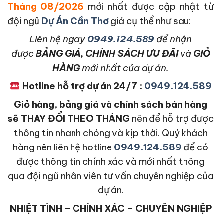
Tháng 08/2026
mới nhất được cập nhật từ
đội ngũ
Dự Án Cần Thơ
giá cụ thể như sau:
L
iên hệ ngay
0949.124.589
để nhận
được
BẢNG GIÁ, CHÍNH SÁCH ƯU ĐÃI
và
GIỎ
HÀNG
mới nhất của dự án.
Hotline hỗ trợ dự án 24/7 :
0949.124.589
Giỏ hàng, bảng giá và chính sách bán hàng
sẽ THAY ĐỔI THEO THÁNG
nên để hỗ trợ được
thông tin nhanh chóng và kịp thời. Quý khách
hàng nên liên hệ hotline
0949.124.589
để có
được thông tin chính xác và mới nhất thông
qua đội ngũ nhân viên tư vấn chuyên nghiệp của
dự án.
NHIỆT TÌNH – CHÍNH XÁC – CHUYÊN NGHIỆP