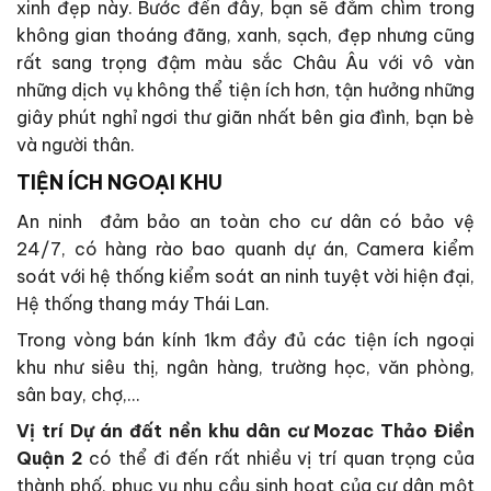
xinh đẹp này. Bước đến đây, bạn sẽ đắm chìm trong
không gian thoáng đãng, xanh, sạch, đẹp nhưng cũng
rất sang trọng đậm màu sắc Châu Âu với vô vàn
những dịch vụ không thể tiện ích hơn, tận hưởng những
giây phút nghỉ ngơi thư giãn nhất bên gia đình, bạn bè
và người thân.
TIỆN ÍCH NGOẠI KHU
An ninh đảm bảo an toàn cho cư dân có bảo vệ
24/7, có hàng rào bao quanh dự án, Camera kiểm
soát với hệ thống kiểm soát an ninh tuyệt vời hiện đại,
Hệ thống thang máy Thái Lan.
Trong vòng bán kính 1km đầy đủ các tiện ích ngoại
khu như siêu thị, ngân hàng, trường học, văn phòng,
sân bay, chợ,…
Vị trí Dự án đất nền khu dân cư Mozac Thảo Điền
Quận 2
có thể đi đến rất nhiều vị trí quan trọng của
thành phố, phục vụ nhu cầu sinh hoạt của cư dân một