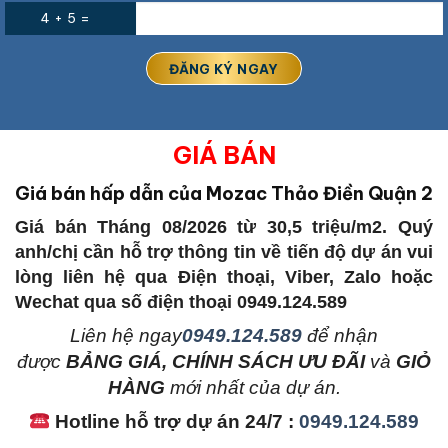
4 + 5 =
GIÁ BÁN
Giá bán hấp dẫn của Mozac Thảo Điền Quận 2
Giá bán Tháng 08/2026 từ 30,5 triệu/m2. Quý
anh/chị cần hỗ trợ thông tin về tiến độ dự án vui
lòng liên hệ qua Điện thoại, Viber, Zalo hoặc
Wechat qua số điện thoại 0949.124.589
L
iên hệ ngay
0949.124.589
để nhận
được
BẢNG GIÁ, CHÍNH SÁCH ƯU ĐÃI
và
GIỎ
HÀNG
mới nhất của dự án.
Hotline hỗ trợ dự án 24/7 :
0949.124.589