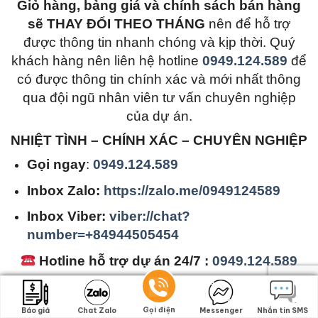
Giỏ hàng, bảng giá và chính sách bán hàng
sẽ THAY ĐỔI THEO THÁNG
nên để hỗ trợ
được thông tin nhanh chóng và kịp thời. Quý
khách hàng nên liên hệ hotline
0949.124.589
để
có được thông tin chính xác và mới nhất thông
qua đội ngũ nhân viên tư vấn chuyên nghiệp
của dự án.
NHIỆT TÌNH – CHÍNH XÁC – CHUYÊN NGHIỆP
Gọi ngay
:
0949.124.589
Inbox Zalo:
https://zalo.me/0949124589
Inbox Viber:
viber://chat?
number=+84944505454
Hotline hỗ trợ dự án 24/7 :
0949.124.589
Tư vấn
chính xác thông tin chi tiết sản phẩm
Hướng dẫn
và tư vấn đúng nhu cầu thực tế
Gọi điện
Gọi điện
Báo giá
Báo giá
Chat Zalo
Chat Zalo
Messenger
Messenger
Nhắn tin SMS
Nhắn tin SMS