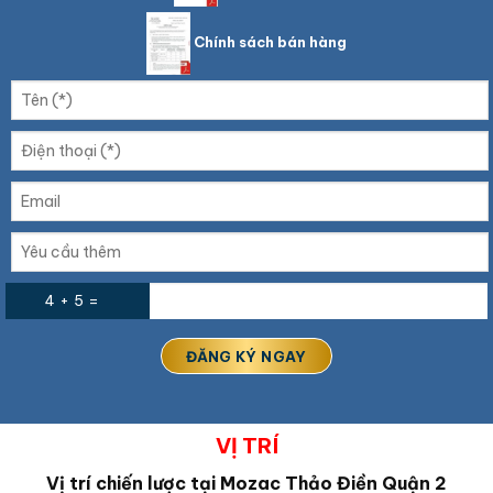
Chính sách bán hàng
4 + 5 =
VỊ TRÍ
Vị trí chiến lược tại
Mozac Thảo Điền Quận 2