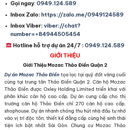
Gọi ngay
:
0949.124.589
Inbox Zalo:
https://zalo.me/0949124589
Inbox Viber:
viber://chat?
number=+84944505454
Hotline hỗ trợ dự án 24/7 :
0949.124.589
GIỚI THIỆU
Giới Thiệu
Mozac Thảo Điền Quận 2
Dự án Mozac Thảo Điền
tọa lạc tại quỹ đất vàng cuối
cùng tại trung tân Thảo Điền Quận 2. Căn hộ Mozac
Thảo Điền được Oxley Holding Limited triển khai với
phân khúc căn hộ cao cấp. Dự án cung cấp cho thị
trường căn hộ Thảo Điền chỉ 270 căn hộ cao cấp,
shophouse. Dự án nhanh chóng thu hút nhà đầu tư nhờ
vào vị trí độc tôn, thiết kế đẳng cấp cùng hệ sinh thái
tiện ích bật nhất Sài Gòn. Chung cư Mozac Thảo