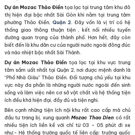
Dự án Mozac Thảo Điền
tọa lạc tại trung tâm khu đô
thị hiện đại bậc nhất Sài Gòn khi nằm tại trung tâm
phường Thảo Điền,
Quận 2
. Đây vốn là vị trí có hệ
thống giao thông thuận tiện , kết nối nhiều tuyến
đường quan trọng của thành phố. Hơn hết, đây còn
biết đến là khu dân cư của người nước ngoài đông đúc
và náo nhiệt bậc nhất Sài Thành.
Dự án Mozac Thảo Điền
tọa lạc tại khu vực trung
tâm sầm uất nhất tại Quận 2, nơi được mệnh danh là
“Phố Nhà Giàu” Thảo Điền. Đối tượng chủ yếu tại khu
vực này đa phần là những người nước ngoài đến sinh
sống và làm việc nên cơ sở vật chất và hệ thống tiện
ích đều khá hiện đại, đầy đủ và tiện nghi.
Bên cạnh những tiện ích nội khu rất cao cấp mà chủ
đầu tư trang bị, xung quanh
Mozac Thao Dien
có rất
nhiều tiện ích liền kề với chỉ từ 03 – 05 phút đi xe
như:- Hệ thống trường quốc tế liên cấp: trường quốc