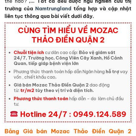
thế nào?
,… Tất cả đều được ngũ nghiên cứu thị
trường của
Namtrungland
tổng hợp và cập nhật
liên tục thông qua bài viết dưới đây.
CÙNG TÌM HIỂU VỀ MOZAC
THẢO ĐIỀN QUẬN 2
Chuỗi tiện ích
cư dân cao cấp:
Bảo vệ giám sát
24/7, Trường học, Công Viên Cây Xanh, Hồ Cảnh
Quan, tiếp giáp bệnh viện lớn
Phương thức thanh toán hấp dẫn Ngân hàng
hỗ trợ
vay
vốn , chiết khấu cao
.
Giá bán Mozac Thảo Điền Quận 2
dao động
từ:
tr/m2
tùy theo vị trí và diện tích.
Phương thức thanh toán
hấp dẫn – do
làm chủ đầu
tư.
Hotline 24/7 : 0949.124.589
Bảng Giá bán Mozac Thảo Điền Quận 2