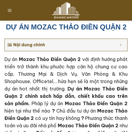
Chuyển
đến
nội
dung
DỰ ÁN MOZAC THẢO ĐIỀN QUẬN 2
Nội dung chính
Dự án
Mozac Thảo Điền Quận 2
với định hướng phát
triển trở thành khu phước hợp căn hộ chung cư cao
cấp, Thương Mại & Dịch Vụ, Văn Phòng & Khu
Shophouse, Officetel,.. hứa hẹn sẽ là một trong những
dự án hot nhất thị trường.
Dự án Mozac Thảo Điền
Quận 2 c
hính sách hấp dẫn, chiết khấu cao trên
sản phẩm.
Pháp lý dự án
Mozac Thảo Điền Quận 2
hiện tại như thế nào
?
Chủ đầu tư dự án
Mozac Thảo
Điền Quận 2
có uy tín hay không
?
Phương thức thanh
toán và ưu đãi nhà phố
Mozac Thảo Điền Quận 2
như