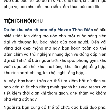
vào các buổi tối có bố trí Ki-ốt chợ đêm, khu ẩm thực
phục vụ các nhu cầu mua sắm, ẩm thực của cư dân.
TIỆN ÍCH NỘI KHU
Dự án khu căn hộ cao cấp Mozac Thảo Điền
sở hữu
nhiều tiện ích đáng mơ ước cho một cuộc sống hiện
đại và thượng lưu bậc nhất của con người. Đến với
vùng đất đẹp mộng mơ này, bạn hoàn toàn có thể
đắm chìm và trải nghiệm những dịch vụ đẳng cấp hiện
đại số 1 như hồ bơi ngoài trời, khu spa, phòng gym, khu
vườn dạo bên hồ, khu nhà hàng, khu hội nghị tổng hợp,
khu sinh hoạt chung, khu hội nghị tổng hợp,…
Vì vậy, bạn hoàn toàn có thể tìm kiếm bất cứ dịch vụ
nào cần thiết cho riêng mình quanh khu vực resort và
tiết kiệm thời gian khi tham quan, ghé thăm và khám
phá vùng đất này.
Ngoài ra, bạn cũng có thể tổ chức các buổi dạo phố,