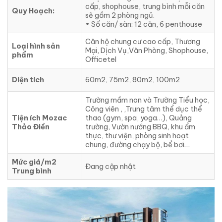
cấp, shophouse, trung bình mỗi căn
Quy Hoạch:
sẽ gồm 2 phòng ngủ.
• Số căn/ sàn: 12 căn, 6 penthouse
Căn hộ chung cư cao cấp, Thương
Loại hình sản
Mại, Dịch Vụ,Văn Phòng, Shophouse,
phẩm
Officetel
Diện tích
60m2, 75m2, 80m2, 100m2
Trường mầm non và Trường Tiểu học,
Công viên , ,Trung tâm thể dục thể
Tiện ích Mozac
thao (gym, spa, yoga…), Quảng
Thảo Điền
trường, Vườn nướng BBQ, khu ẩm
thực, thư viện, phòng sinh hoạt
chung, đường chạy bộ, bể bơi…
Mức giá/m2
Đang cập nhật
Trung bình