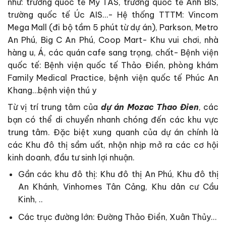
như: trường quốc tế Mỹ TAS, trường quốc tế Anh BIS,
trường quốc tế Úc AIS…- Hệ thống TTTM: Vincom
Mega Mall (đi bộ tầm 5 phút từ dự án), Parkson, Metro
An Phú, Big C An Phú, Coop Mart- Khu vui chơi, nhà
hàng u, Á, các quán cafe sang trọng, chất- Bệnh viện
quốc tế: Bệnh viện quốc tế Thảo Điền, phòng khám
Family Medical Practice, bệnh viện quốc tế Phúc An
Khang…bệnh viện thú y
Từ vị trí trung tâm của
dự án Mozac Thao Đien
, các
bạn có thể di chuyển nhanh chóng đến các khu vực
trung tâm. Đặc biệt xung quanh của dự án chính là
các Khu đô thị sầm uất, nhộn nhịp mở ra các cơ hội
kinh doanh, đầu tư sinh lợi nhuận.
Gần các khu đô thị: Khu đô thị An Phú, Khu đô thị
An Khánh, Vinhomes Tân Cảng, Khu dân cư Cầu
Kinh, ..
Các trục đường lớn: Đường Thảo Điền, Xuân Thủy…