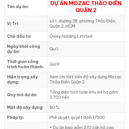
DỰ ÁN MOZAC THẢO ĐIỀN
Tên dự án:
QUẬN 2
số 1, đường 38, phường Thảo Điền,
Vị Trí
Quận 2, HCM
Chủ đầu tư:
Oxley Holding Limited
Ngày khỏi công
Quí I
dự án:
Thời gian công
Quí II
trình hoàn thành:
Hiện trạng xây
Xem chi tiết tiến độ xây dựng Mozac
dựng:
Thảo Điền Quận 2
Tổng diện tích toàn khu 64 ha gồm
Quy mô dự án:
2.700 nền
Mật độ xây dựng:
60 %
Pháp lý:
Phê duyệt quyết định 1/500
• Dự án bao gồm 270 căn hộ cao