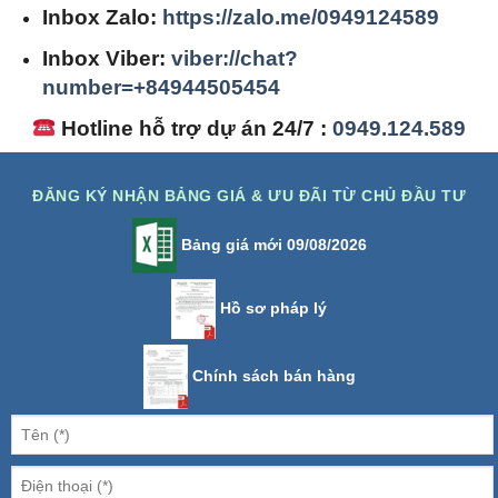
Inbox Zalo:
https://zalo.me/0949124589
Inbox Viber:
viber://chat?
number=+84944505454
Hotline hỗ trợ dự án 24/7 :
0949.124.589
ĐĂNG KÝ NHẬN BẢNG GIÁ & ƯU ĐÃI TỪ CHỦ ĐẦU TƯ
Bảng giá mới 09/08/2026
Hồ sơ pháp lý
Chính sách bán hàng