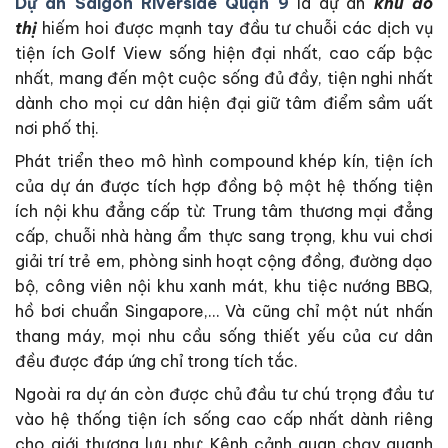
Dự án Saigon Riverside Quận 9
là dự án
khu đô
thị
hiếm hoi được mạnh tay đầu tư chuỗi các dịch vụ
tiện ích Golf View sống hiện đại nhất, cao cấp bậc
nhất, mang đến một cuộc sống đủ đầy, tiện nghi nhất
dành cho mọi cư dân hiện đại giữ tâm điểm sầm uất
nơi phố thị.
Phát triển theo mô hình compound khép kín, tiện ích
của dự án được tích hợp đồng bộ một hệ thống tiện
ích nội khu đẳng cấp từ: Trung tâm thương mại đẳng
cấp, chuỗi nhà hàng ẩm thực sang trọng, khu vui chơi
giải trí trẻ em, phòng sinh hoạt cộng đồng, đường dạo
bộ, công viên nội khu xanh mát, khu tiệc nướng BBQ,
hồ bơi chuẩn Singapore,… Và cũng chỉ một nút nhấn
thang máy, mọi nhu cầu sống thiết yếu của cư dân
đều được đáp ứng chỉ trong tích tắc.
Ngoài ra dự án còn được chủ đầu tư chú trọng đầu tư
vào hệ thống tiện ích sống cao cấp nhất dành riêng
cho giới thượng lưu như: Kênh cảnh quan chạy quanh