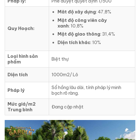
Pháp lý:
Phê duyệt quyết định 1/500
Mât độ xây dựng
: 47,8%
Mật độ công viên cây
xanh
: 10,8%
Quy Hoạch:
Mật độ giao thông
: 31,4%
Diện tích khác
: 10%
Loại hình sản
Biệt thự
phẩm
Diện tích
1000m2/ Lô
Sổ hồng lâu dài, tính pháp lý minh
Pháp lý
bạch rõ ràng.
Mức giá/m2
Đang cập nhật
Trung bình