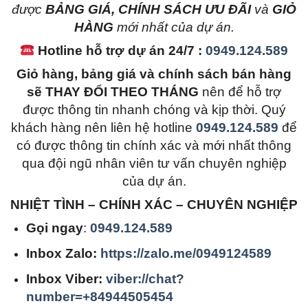
được
BẢNG GIÁ, CHÍNH SÁCH ƯU ĐÃI
và
GIỎ
HÀNG
mới nhất của dự án.
Hotline hỗ trợ dự án 24/7 :
0949.124.589
Giỏ hàng, bảng giá và chính sách bán hàng
sẽ THAY ĐỔI THEO THÁNG
nên để hỗ trợ
được thông tin nhanh chóng và kịp thời. Quý
khách hàng nên liên hệ hotline
0949.124.589
để
có được thông tin chính xác và mới nhất thông
qua đội ngũ nhân viên tư vấn chuyên nghiệp
của dự án.
NHIỆT TÌNH – CHÍNH XÁC – CHUYÊN NGHIỆP
Gọi ngay
:
0949.124.589
Inbox Zalo:
https://zalo.me/0949124589
Inbox Viber:
viber://chat?
number=+84944505454