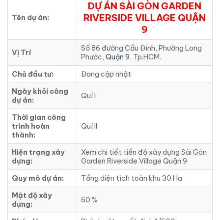
DỰ ÁN SÀI GÒN GARDEN
RIVERSIDE VILLAGE QUẬN
Tên dự án:
9
Số 86 đường Cầu Đình, Phường Long
Vị Trí
Phước,
Quận 9
, Tp.HCM.
Chủ đầu tư:
Đang cập nhật
Ngày khỏi công
Quí I
dự án:
Thời gian công
trình hoàn
Quí II
thành:
Hiện trạng xây
Xem chi tiết tiến độ xây dựng Sài Gòn
dựng:
Garden Riverside Village Quận 9
Quy mô dự án:
Tổng diện tích toàn khu 30 Ha
Mật độ xây
60 %
dựng: