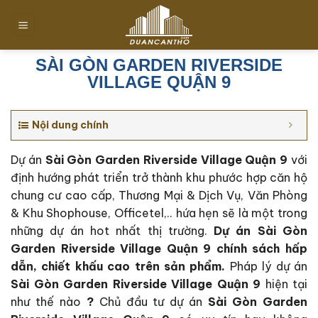
Chuyển
đến
nội
dung
SÀI GÒN GARDEN RIVERSIDE
VILLAGE QUẬN 9
Nội dung chính
Dự án
Sài Gòn Garden Riverside Village Quận 9
với
định hướng phát triển trở thành khu phước hợp căn hộ
chung cư cao cấp, Thương Mại & Dịch Vụ, Văn Phòng
& Khu Shophouse, Officetel,.. hứa hẹn sẽ là một trong
những dự án hot nhất thị trường.
Dự án Sài Gòn
Garden Riverside Village Quận 9 c
hính sách hấp
dẫn, chiết khấu cao trên sản phẩm.
Pháp lý dự án
Sài Gòn Garden Riverside Village Quận 9
hiện tại
như thế nào
?
Chủ đầu tư dự án
Sài Gòn Garden