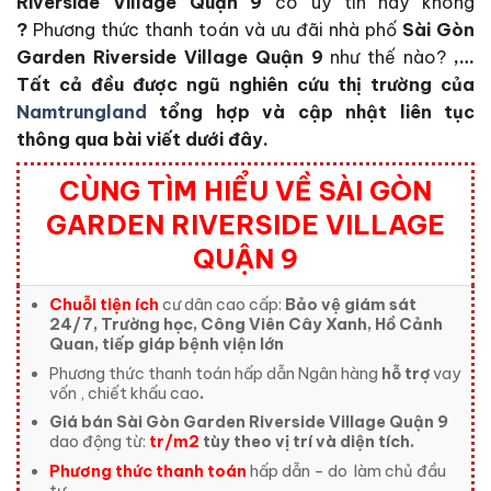
Riverside Village Quận 9
có uy tín hay không
?
Phương thức thanh toán và ưu đãi nhà phố
Sài Gòn
Garden Riverside Village Quận 9
như thế nào?
,…
Tất cả đều được ngũ nghiên cứu thị trường của
Namtrungland
tổng hợp và cập nhật liên tục
thông qua bài viết dưới đây.
CÙNG TÌM HIỂU VỀ SÀI GÒN
GARDEN RIVERSIDE VILLAGE
QUẬN 9
Chuỗi tiện ích
cư dân cao cấp:
Bảo vệ giám sát
24/7, Trường học, Công Viên Cây Xanh, Hồ Cảnh
Quan, tiếp giáp bệnh viện lớn
Phương thức thanh toán hấp dẫn Ngân hàng
hỗ trợ
vay
vốn , chiết khấu cao
.
Giá bán Sài Gòn Garden Riverside Village Quận 9
dao động từ:
tr/m2
tùy theo vị trí và diện tích.
Phương thức thanh toán
hấp dẫn – do
làm chủ đầu
tư.