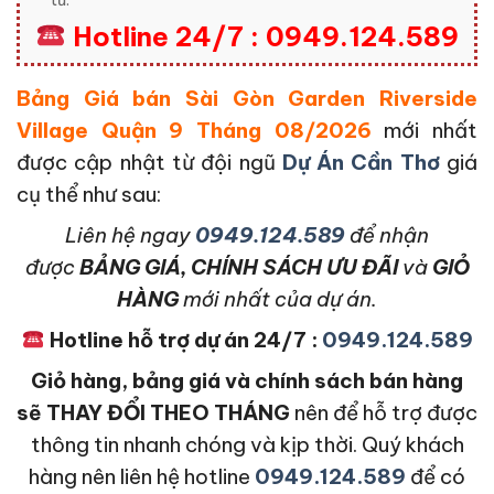
Hotline 24/7 : 0949.124.589
Bảng Giá bán Sài Gòn Garden Riverside
Village Quận 9 Tháng 08/2026
mới nhất
được cập nhật từ đội ngũ
Dự Án Cần Thơ
giá
cụ thể như sau:
L
iên hệ ngay
0949.124.589
để nhận
được
BẢNG GIÁ, CHÍNH SÁCH ƯU ĐÃI
và
GIỎ
HÀNG
mới nhất của dự án.
Hotline hỗ trợ dự án 24/7 :
0949.124.589
Giỏ hàng, bảng giá và chính sách bán hàng
sẽ THAY ĐỔI THEO THÁNG
nên để hỗ trợ được
thông tin nhanh chóng và kịp thời. Quý khách
hàng nên liên hệ hotline
0949.124.589
để có