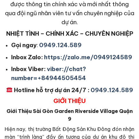
được thông tin chính xác và mới nhất thông
qua đội ngũ nhân viên tư vấn chuyên nghiệp của
dự án.
NHIỆT TÌNH – CHÍNH XÁC – CHUYÊN NGHIỆP
Gọi ngay
:
0949.124.589
Inbox Zalo:
https://zalo.me/0949124589
Inbox Viber:
viber://chat?
number=+84944505454
Hotline hỗ trợ dự án 24/7 :
0949.124.589
GIỚI THIỆU
Giới Thiệu
Sài Gòn Garden Riverside Village Quận
9
Hiện nay, thị trường Bất Động Sản Khu Đông đón nhận
màn “trình làng” đầy ấn tượng của dự án khu đô thị