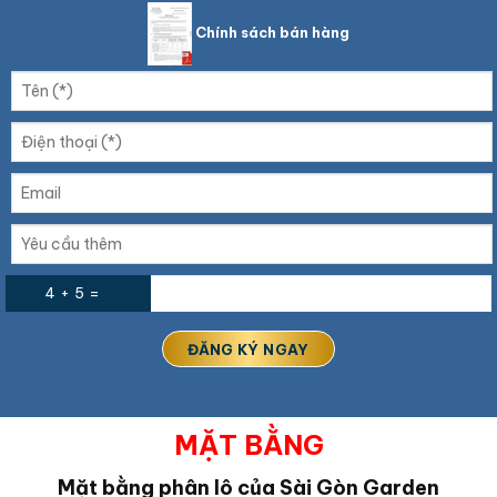
Chính sách bán hàng
4 + 5 =
MẶT BẰNG
Mặt bằng phân lô của Sài Gòn Garden