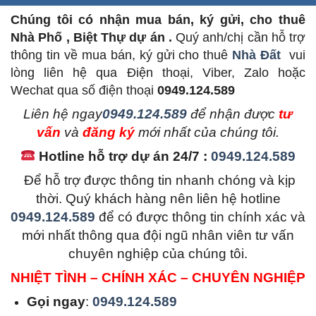
Chúng tôi có nhận mua bán, ký gửi, cho thuê
Nhà Phố , Biệt Thự dự án .
Quý anh/chị cần hỗ trợ
thông tin về mua bán, ký gửi cho thuê
Nhà Đất
vui
lòng liên hệ qua Điện thoại, Viber, Zalo hoặc
Wechat qua số điện thoại
0949.124.589
L
iên hệ ngay
0949.124.589
để nhận được
tư
vấn
và
đăng ký
mới nhất của chúng tôi.
Hotline hỗ trợ dự án 24/7 :
0949.124.589
Để hỗ trợ được thông tin nhanh chóng và kịp
thời. Quý khách hàng nên liên hệ hotline
0949.124.589
để có được thông tin chính xác và
mới nhất thông qua đội ngũ nhân viên tư vấn
chuyên nghiệp của chúng tôi.
NHIỆT TÌNH – CHÍNH XÁC – CHUYÊN NGHIỆP
Gọi ngay
:
0949.124.589