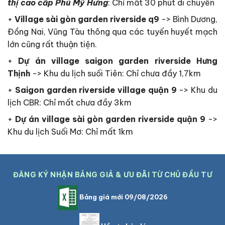
thị cao cấp Phú Mỹ Hưng
: Chỉ mất 30 phút di chuyển
+
Village sài gòn garden riverside q9
-> Bình Dương,
Đồng Nai, Vũng Tàu thông qua các tuyến huyết mạch
lớn cũng rất thuận tiện.
+
Dự án village saigon garden riverside Hưng
Thịnh
-> Khu du lịch suối Tiên: Chỉ chưa đầy 1,7km
+
Saigon garden riverside village quận 9
-> Khu du
lịch CBR: Chỉ mất chưa đầy 3km
+
Dự án village sài gòn garden riverside quận 9
->
Khu du lịch Suối Mơ: Chỉ mất 1km
ĐĂNG KÝ NHẬN BẢNG GIÁ & ƯU ĐÃI TỪ CHỦ ĐẦU TƯ
Bảng giá mới 09/08/2026