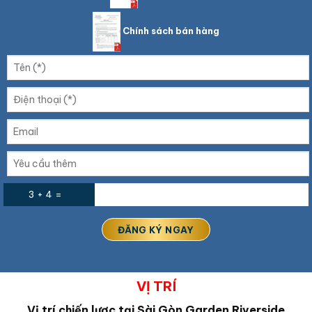
Chính sách bán hàng
3 + 4 =
VỊ TRÍ
Vị trí chiến lược tại
Sài Gòn Garden Riverside