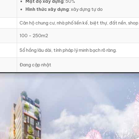
Mật độ xây dựng
: 50%
Hình thức xây dựng
: xây dựng tự do
Căn hộ chung cư, nhà phố liền kế, biệt thự, đất nền, sho
100 – 250m2
Sổ hồng lâu dài, tính pháp lý minh bạch rõ ràng.
Đang cập nhật