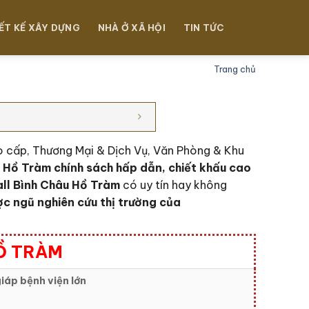
ẾT KẾ XÂY DỰNG
NHÀ Ở XÃ HỘI
TIN TỨC
Trang chủ
ao cấp, Thương Mại & Dịch Vụ, Văn Phòng & Khu
 Hồ Tràm c
hính sách hấp dẫn, chiết khấu cao
ll Bình Châu Hồ Tràm
có uy tín hay không
ợc ngũ nghiên cứu thị trường của
HỒ TRÀM
iáp bệnh viện lớn