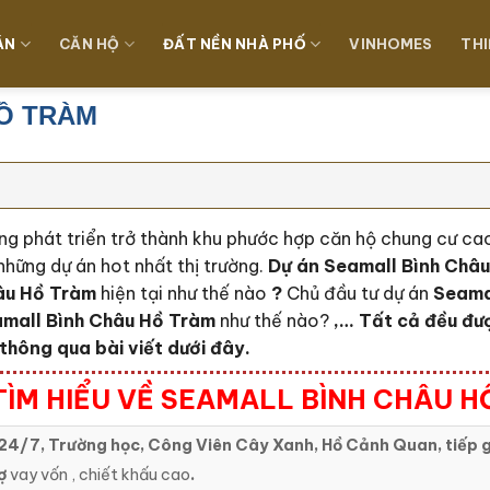
ÁN
CĂN HỘ
ĐẤT NỀN NHÀ PHỐ
VINHOMES
THI
Ồ TRÀM
ng phát triển trở thành khu phước hợp căn hộ chung cư c
những dự án hot nhất thị trường.
Dự án Seamall Bình Châu
âu Hồ Tràm
hiện tại như thế nào
?
Chủ đầu tư dự án
Seama
mall Bình Châu Hồ Tràm
như thế nào?
,… Tất cả đều đư
thông qua bài viết dưới đây.
ÌM HIỂU VỀ SEAMALL BÌNH CHÂU 
24/7, Trường học, Công Viên Cây Xanh, Hồ Cảnh Quan, tiếp g
ợ
vay vốn , chiết khấu cao
.