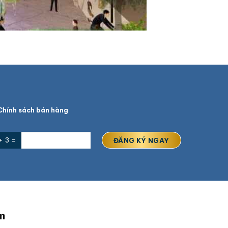
hính sách bán hàng
+ 3 =
m