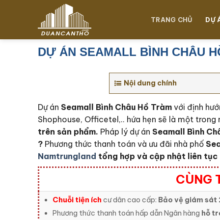
Chuyển
đến
TRANG CHỦ
DỰ 
nội
dung
DỰ ÁN SEAMALL BÌNH CHÂU H
Nội dung chính
Dự án
Seamall Bình Châu Hồ Tràm
với định hướ
Shophouse, Officetel,.. hứa hẹn sẽ là một trong 
trên sản phẩm.
Pháp lý dự án
Seamall Bình Ch
?
Phương thức thanh toán và ưu đãi nhà phố
Sea
Namtrungland
tổng hợp và cập nhật liên tục 
CÙNG T
Chuỗi tiện ích
cư dân cao cấp:
Bảo vệ giám sát 
Phương thức thanh toán hấp dẫn Ngân hàng
hỗ tr