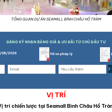
TỔNG QUAN DỰ ÁN SEAMALL BÌNH CHÂU HỒ TRÀM
ĐĂNG KÝ NHẬN BẢNG GIÁ & ƯU ĐÃI TỪ CHỦ ĐẦU TƯ
6/08/2026
Hồ sơ pháp lý
C
2 
VỊ TRÍ
ị trí chiến lược tại
Seamall Bình Châu Hồ Trà