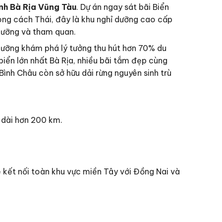
ỉnh Bà Rịa Vũng Tàu
. Dự án ngay sát bãi Biển
ong cách Thái, đây là khu nghỉ dưỡng cao cấp
 dưỡng và tham quan.
dưỡng khám phá lý tưởng thu hút hơn 70% du
biển lớn nhất Bà Rịa, nhiều bãi tắm đẹp cùng
Bình Châu còn sở hữu dải rừng nguyên sinh trù
 dài hơn 200 km.
kết nối toàn khu vực miền Tây với Đồng Nai và