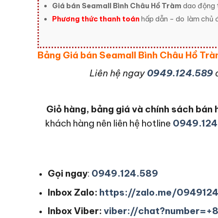
Giá bán Seamall Bình Châu Hồ Tràm
dao động 
Phương thức thanh toán
hấp dẫn – do
làm chủ đ
Bảng Giá bán Seamall Bình Châu Hồ T
L
iên hệ ngay
0949.124.589
Giỏ hàng, bảng giá và chính sách bá
khách hàng nên liên hệ hotline
0949.124
Gọi ngay
:
0949.124.589
Inbox Zalo:
https://zalo.me/094912
Inbox Viber:
viber://chat?number=