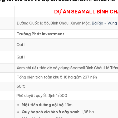
DỰ ÁN SEAMALL BÌNH CH
Đường Quốc lộ 55, Bình Châu, Xuyên Mộc,
Bà Rịa – Vũng
Trường Phát Investment
Quí I
Quí II
Xem chi tiết tiến độ xây dựng Seamall Bình Châu Hồ Trà
Tổng diện tích toàn khu 5,18 ha gồm 237 nền
60 %
Phê duyệt quyết định 1/500
Mặt tiền đường nội bộ
: 13m
Quy hoạch vỉa hè và cây xanh
: 1,95 ha