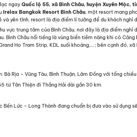
lạc ngay
Quốc lộ 55, xã Bình Châu, huyện Xuyên Mộc, t
hu
Irelax Bangkok Resort Bình Châu
, một resort mang ph
 và yên tĩnh, resort là địa điểm lí tưởng để du khách nghỉ
u vực trung tâm của Bình Châu, nơi đây là địa điểm nghỉ 
. Bình Châu nổi tiếng là vùng biển tiềm năng khi có Cảng 
 Grand Ho Tram Strip, KDL suối khoáng,… ; bên cạnh đó, xã 
h: Bà Rịa – Vũng Tàu, Bình Thuận, Lâm Đồng với tổng chiều
55 từ Tân Thiện đi Thắng Hải dài gần 30 km.
 Bến Lức – Long Thành đang chuẩn bị đưa vào sử dụng sẽ 