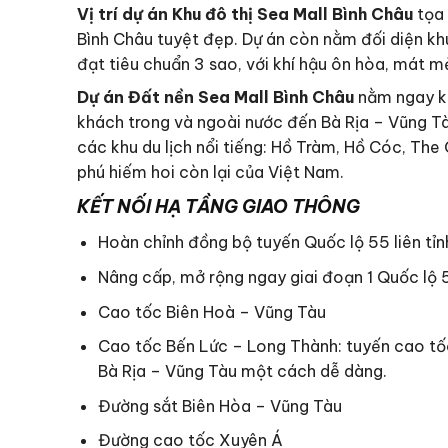
Vị trí dự án Khu đô thị Sea Mall Bình Châu
tọa 
Bình Châu tuyệt đẹp. Dự án còn nằm đối diện k
đạt tiêu chuẩn 3 sao, với khí hậu ôn hòa, mát mẻ
Dự án Đất nền Sea Mall Bình Châu
nằm ngay kh
khách trong và ngoài nước đến Bà Rịa – Vũng Tàu
các khu du lịch nổi tiếng: Hồ Tràm, Hồ Cóc, The
phú hiếm hoi còn lại của Việt Nam.
KẾT NỐI HẠ TẦNG GIAO THÔNG
Hoàn chỉnh đồng bộ tuyến Quốc lộ 55 liên tỉn
Nâng cấp, mở rộng ngay giai đoạn 1 Quốc lộ 
Cao tốc Biên Hoà – Vũng Tàu
Cao tốc Bến Lức – Long Thành: tuyến cao tốc
Bà Rịa – Vũng Tàu một cách dễ dàng.
Đường sắt Biên Hòa – Vũng Tàu
Đường cao tốc Xuyên Á