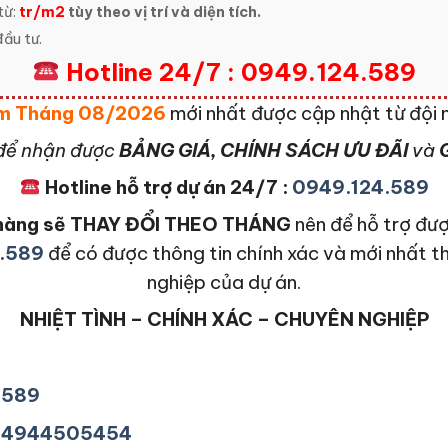
từ:
tr/m2
tùy theo vị trí và diện tích.
ầu tư.
Hotline 24/7 : 0949.124.589
ràm Tháng 08/2026
mới nhất được cập nhật từ đội
để nhận được
BẢNG GIÁ, CHÍNH SÁCH ƯU ĐÃI
và
G
Hotline hỗ trợ dự án 24/7 :
0949.124.589
n hàng sẽ THAY ĐỔI THEO THÁNG
nên để hỗ trợ đượ
.589
để có được thông tin chính xác và mới nhất t
nghiệp của dự án.
NHIỆT TÌNH – CHÍNH XÁC – CHUYÊN NGHIỆP
4589
+84944505454