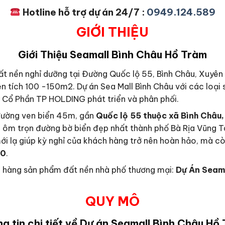
Hotline hỗ trợ dự án 24/7 :
0949.124.589
GIỚI THIỆU
Giới Thiệu
Seamall Bình Châu Hồ Tràm
ất nền nghỉ dưỡng tại Đường Quốc lộ 55, Bình Châu, Xuyên 
ện tích 100 -150m2. Dự án Sea Mall Bình Châu với các loại
 Cổ Phần TP HOLDING phát triển và phân phối.
 đường ven biển 45m, gần
Quốc lộ 55 thuộc xã Bình Châu
, ôm trọn đường bờ biển đẹp nhất thành phố Bà Rịa Vũng T
ới lạ giúp kỳ nghỉ của khách hàng trở nên hoàn hảo, mà cò
20
.
ch hàng sản phẩm đất nền nhà phố thương mại:
Dự Án Seam
QUY MÔ
g tin chi tiết về Dự án
Seamall Bình Châu Hồ