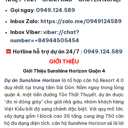
Gọi ngay
:
0949.124.589
Inbox Zalo:
https://zalo.me/0949124589
Inbox Viber:
viber://chat?
number=+84944505454
Hotline hỗ trợ dự án 24/7 :
0949.124.589
GIỚI THIỆU
Giới Thiệu
Sunshine Horizon Quận 4
Dự án Sunshine Horizon
là tổ hợp căn hộ Resort 4.0
duy nhất tại trung tâm Sài Gòn. Nằm ngay trong lòng
quận 4, mặt tiền đường Tôn Thất Thuyết, dự án được
“đo ni đóng giày” cho giới nhà giàu, nhóm khách hàng
Việt Kiều bởi độ sang chảnh đặc biệt. Với quy mô lớn,
xây dựng gồm 1 block cao 35 tầng, cung ứng 750 căn
hộ đa dạng diện tích, căn hộ Sunshine Horizon sẽ là lời