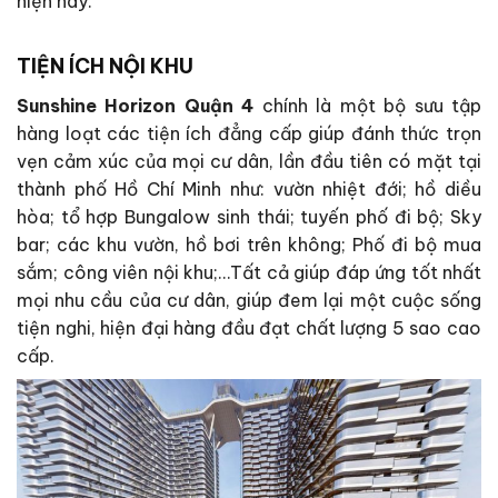
hiện nay.
TIỆN ÍCH NỘI KHU
Sunshine Horizon Quận 4
chính là một bộ sưu tập
hàng loạt các tiện ích đẳng cấp giúp đánh thức trọn
vẹn cảm xúc của mọi cư dân, lần đầu tiên có mặt tại
thành phố Hồ Chí Minh như: vườn nhiệt đới; hồ diều
hòa; tổ hợp Bungalow sinh thái; tuyến phố đi bộ; Sky
bar; các khu vườn, hồ bơi trên không; Phố đi bộ mua
sắm; công viên nội khu;…Tất cả giúp đáp ứng tốt nhất
mọi nhu cầu của cư dân, giúp đem lại một cuộc sống
tiện nghi, hiện đại hàng đầu đạt chất lượng 5 sao cao
cấp.