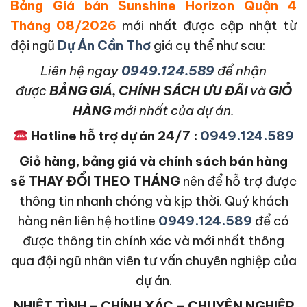
Bảng Giá bán Sunshine Horizon Quận 4
Tháng 08/2026
mới nhất được cập nhật từ
đội ngũ
Dự Án Cần Thơ
giá cụ thể như sau:
L
iên hệ ngay
0949.124.589
để nhận
được
BẢNG GIÁ, CHÍNH SÁCH ƯU ĐÃI
và
GIỎ
HÀNG
mới nhất của dự án.
Hotline hỗ trợ dự án 24/7 :
0949.124.589
Giỏ hàng, bảng giá và chính sách bán hàng
sẽ THAY ĐỔI THEO THÁNG
nên để hỗ trợ được
thông tin nhanh chóng và kịp thời. Quý khách
hàng nên liên hệ hotline
0949.124.589
để có
được thông tin chính xác và mới nhất thông
qua đội ngũ nhân viên tư vấn chuyên nghiệp của
dự án.
NHIỆT TÌNH – CHÍNH XÁC – CHUYÊN NGHIỆP