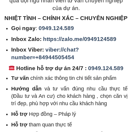
qua đội ngũ nhân viên tư vấn chuyên nghiệp
của dự án.
NHIỆT TÌNH – CHÍNH XÁC – CHUYÊN NGHIỆP
Gọi ngay
:
0949.124.589
Inbox Zalo:
https://zalo.me/0949124589
Inbox Viber:
viber://chat?
number=+84944505454
Hotline hỗ trợ dự án 24/7 :
0949.124.589
Tư vấn
chính xác thông tin chi tiết sản phẩm
Hướng dẫn
và tư vấn đúng nhu cầu thực tế
(Đầu tư và An cư) cho khách hàng , chọn căn vị
trí đẹp, phù hợp với nhu cầu khách hàng
Hỗ trợ
Hợp đồng – Pháp lý
Hỗ trợ
tham quan thực tế