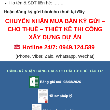
Họ tên & SĐT liên hệ: …….
Hoặc đăng ký gửi bán/cho thuê tại đây
CHUYÊN NHẬN MUA BÁN KÝ GỬI –
CHO THUÊ – THIẾT KẾ THI CÔNG
XÂY DỰNG DỰ ÁN
Hotline 24/7: 0949.124.589
(Phone, Viber, Zalo, Whatsapp, Wechat)
ĐĂNG KÝ NHẬN BẢNG GIÁ & ƯU ĐÃI TỪ CHỦ ĐẦU TƯ
Bảng giá mới 08/08/2026
Hồ sơ pháp lý