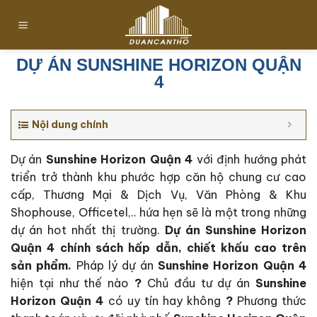
Chuyển
đến
nội
dung
DỰ ÁN SUNSHINE HORIZON QUẬN
4
Nội dung chính
Dự án
Sunshine Horizon Quận 4
với định hướng phát
triển trở thành khu phước hợp căn hộ chung cư cao
cấp, Thương Mại & Dịch Vụ, Văn Phòng & Khu
Shophouse, Officetel,.. hứa hẹn sẽ là một trong những
dự án hot nhất thị trường.
Dự án Sunshine Horizon
Quận 4 c
hính sách hấp dẫn, chiết khấu cao trên
sản phẩm.
Pháp lý dự án
Sunshine Horizon Quận 4
hiện tại như thế nào
?
Chủ đầu tư dự án
Sunshine
Horizon Quận 4
có uy tín hay không
?
Phương thức