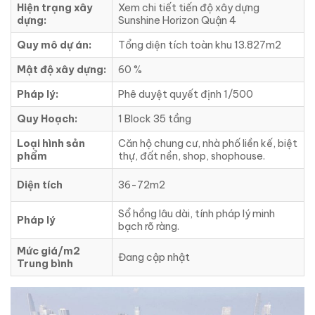
Hiện trạng xây
Xem chi tiết tiến độ xây dựng
dựng:
Sunshine Horizon Quận 4
Quy mô dự án:
Tổng diện tích toàn khu 13.827m2
Mật độ xây dựng:
60 %
Pháp lý:
Phê duyệt quyết định 1/500
Quy Hoạch:
1 Block 35 tầng
Loại hình sản
Căn hộ chung cư, nhà phố liền kế, biệt
phẩm
thự, đất nền, shop, shophouse.
Diện tích
36-72m2
Sổ hồng lâu dài, tính pháp lý minh
Pháp lý
bạch rõ ràng.
Mức giá/m2
Đang cập nhật
Trung bình