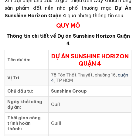
Xin đại diện chủ đầu tư giới thiệu đến Quý khách hàng
sản phẩm đất nền nhà phố thương mại:
Dự Án
Sunshine Horizon Quận 4
qua những thông tin sau.
QUY MÔ
Thông tin chi tiết về Dự án
Sunshine Horizon Quận
4
DỰ ÁN SUNSHINE HORIZON
Tên dự án:
QUẬN 4
78 Tôn Thất Thuyết, phường 16,
quận
Vị Trí
4
, TP HCM
Chủ đầu tư:
Sunshine Group
Ngày khỏi công
Quí I
dự án:
Thời gian công
trình hoàn
Quí II
thành: