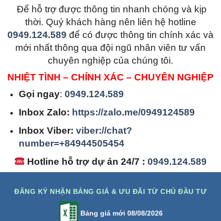
Để hỗ trợ được thông tin nhanh chóng và kịp
thời. Quý khách hàng nên liên hệ hotline
0949.124.589
để có được thông tin chính xác và
mới nhất thông qua đội ngũ nhân viên tư vấn
chuyên nghiệp của chúng tôi.
NHIỆT TÌNH – CHÍNH XÁC – CHUYÊN NGHIỆP
Gọi ngay
:
0949.124.589
Inbox Zalo:
https://zalo.me/0949124589
Inbox Viber:
viber://chat?
number=+84944505454
Hotline hỗ trợ dự án 24/7 :
0949.124.589
ĐĂNG KÝ NHẬN BẢNG GIÁ & ƯU ĐÃI TỪ CHỦ ĐẦU TƯ
Bảng giá mới 08/08/2026