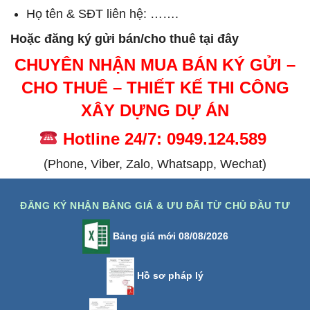
Họ tên & SĐT liên hệ: …….
Hoặc đăng ký gửi bán/cho thuê tại đây
CHUYÊN NHẬN MUA BÁN KÝ GỬI –
CHO THUÊ – THIẾT KẾ THI CÔNG
XÂY DỰNG DỰ ÁN
Hotline 24/7: 0949.124.589
(Phone, Viber, Zalo, Whatsapp, Wechat)
ĐĂNG KÝ NHẬN BẢNG GIÁ & ƯU ĐÃI TỪ CHỦ ĐẦU TƯ
Bảng giá mới 08/08/2026
Hồ sơ pháp lý