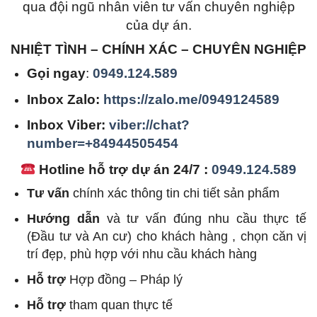
qua đội ngũ nhân viên tư vấn chuyên nghiệp
của dự án.
NHIỆT TÌNH – CHÍNH XÁC – CHUYÊN NGHIỆP
Gọi ngay
:
0949.124.589
Inbox Zalo:
https://zalo.me/0949124589
Inbox Viber:
viber://chat?
number=+84944505454
Hotline hỗ trợ dự án 24/7 :
0949.124.589
Tư vấn
chính xác thông tin chi tiết sản phẩm
Hướng dẫn
và tư vấn đúng nhu cầu thực tế
(Đầu tư và An cư) cho khách hàng , chọn căn vị
trí đẹp, phù hợp với nhu cầu khách hàng
Hỗ trợ
Hợp đồng – Pháp lý
Hỗ trợ
tham quan thực tế