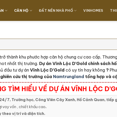
ÁN
CĂN HỘ
ĐẤT NỀN NHÀ PHỐ
VINHOMES
THI
n trở thành khu phước hợp căn hộ chung cư cao cấp, Thươ
hot nhất thị trường.
Dự án Vĩnh Lộc D’Gold c
hính sách h
ủ đầu tư dự án
Vĩnh Lộc D’Gold
có uy tín hay không
?
Phư
ghiên cứu thị trường của
Namtrungland
tổng hợp và cập
G TÌM HIỂU VỀ DỰ ÁN VĨNH LỘC D’
24/7, Trường học, Công Viên Cây Xanh, Hồ Cảnh Quan, tiếp g
ợ
vay vốn , chiết khấu cao
.
 theo vị trí và diện tích.