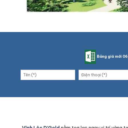
Bảng giá mới 0
Vĩnh Lộc D’Gold
nằm tọa lạc ngay vị trí vàng t