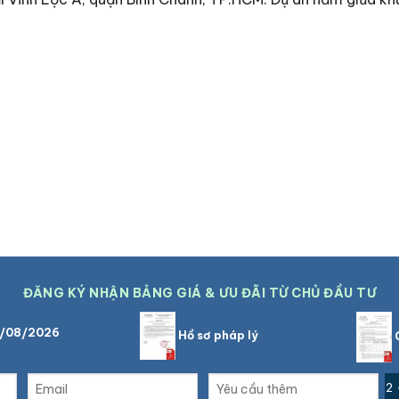
ĐĂNG KÝ NHẬN BẢNG GIÁ & ƯU ĐÃI TỪ CHỦ ĐẦU TƯ
6/08/2026
Hồ sơ pháp lý
C
2 