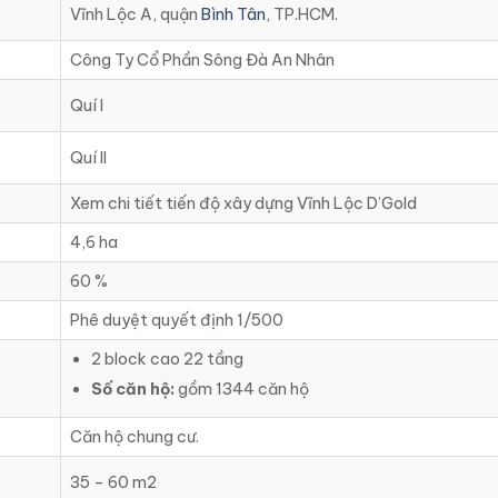
Vĩnh Lộc A, quận
Bình Tân
, TP.HCM.
Công Ty Cổ Phần Sông Đà An Nhân
Quí I
Quí II
Xem chi tiết tiến độ xây dựng Vĩnh Lộc D’Gold
4,6 ha
60 %
Phê duyệt quyết định 1/500
2 block cao 22 tầng
Số căn hộ:
gồm 1344 căn hộ
Căn hộ chung cư.
35 – 60 m2