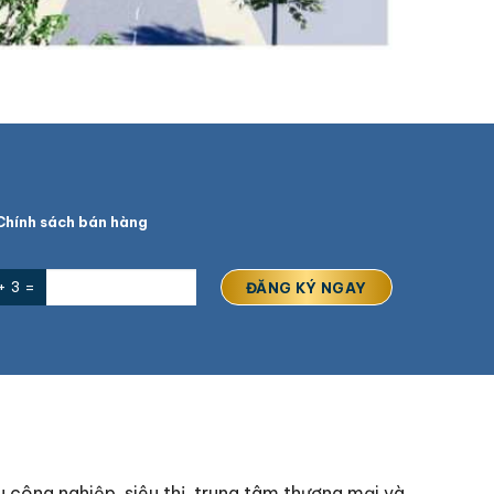
hính sách bán hàng
+ 3 =
u công nghiệp, siêu thị, trung tâm thương mại và