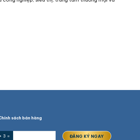
hính sách bán hàng
+ 3 =