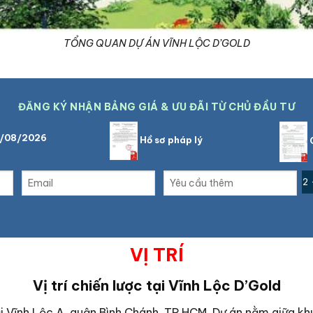
TỔNG QUAN DỰ ÁN VĨNH LỘC D’GOLD
ĐĂNG KÝ NHẬN BẢNG GIÁ & ƯU ĐÃI TỪ CHỦ ĐẦU TƯ
6/08/2026
Hồ sơ pháp lý
C
2 
VỊ TRÍ
Vị trí chiến lược tại
Vĩnh Lộc D’Gold
ại Vĩnh Lộc A, quận Bình Chánh, TP.HCM. Dự án nằm giữa kh