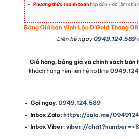
Phương thức thanh toán
hấp dẫn – do
làm chủ đ
Bảng Giá bán Vĩnh Lộc D’Gold Tháng 
L
iên hệ ngay
0949.124.589
Giỏ hàng, bảng giá và chính sách bá
khách hàng nên liên hệ hotline
0949.124
Gọi ngay
:
0949.124.589
Inbox Zalo:
https://zalo.me/094912
Inbox Viber:
viber://chat?number=