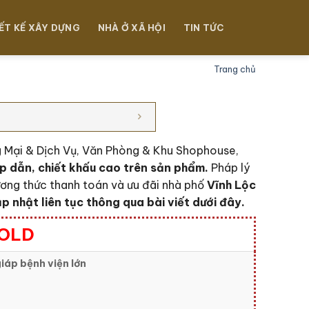
ẾT KẾ XÂY DỰNG
NHÀ Ở XÃ HỘI
TIN TỨC
Trang chủ
ng Mại & Dịch Vụ, Văn Phòng & Khu Shophouse,
ấp dẫn, chiết khấu cao trên sản phẩm.
Pháp lý
ơng thức thanh toán và ưu đãi nhà phố
Vĩnh Lộc
 nhật liên tục thông qua bài viết dưới đây.
GOLD
iáp bệnh viện lớn