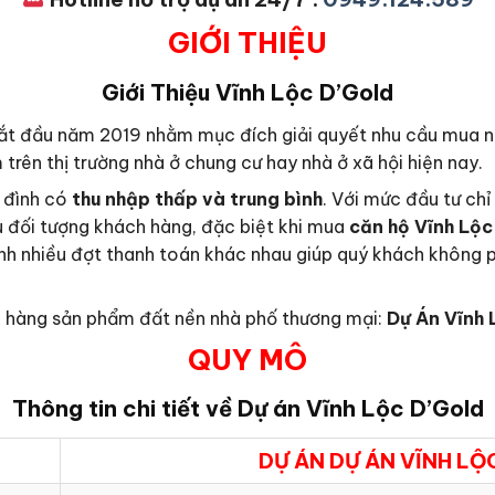
GIỚI THIỆU
Giới Thiệu
Vĩnh Lộc D’Gold
t đầu năm 2019 nhằm mục đích giải quyết nhu cầu mua nh
trên thị trường nhà ở chung cư hay nhà ở xã hội hiện nay.
 đình có
thu nhập thấp và trung bình
. Với mức đầu tư chỉ
u đối tượng khách hàng, đặc biệt khi mua
căn hộ Vĩnh Lộ
ành nhiều đợt thanh toán khác nhau giúp quý khách không ph
ch hàng sản phẩm đất nền nhà phố thương mại:
Dự Án Vĩnh 
QUY MÔ
Thông tin chi tiết về Dự án
Vĩnh Lộc D’Gold
DỰ ÁN DỰ ÁN VĨNH LỘ