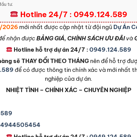
ầu tư.
Hotline 24/7 : 0949.124.589
08/2026
mới nhất được cập nhật từ đội ngũ
Dự Án C
để nhận được
BẢNG GIÁ, CHÍNH SÁCH ƯU ĐÃI
và
G
Hotline hỗ trợ dự án 24/7 :
0949.124.589
n hàng sẽ THAY ĐỔI THEO THÁNG
nên để hỗ trợ đượ
.589
để có được thông tin chính xác và mới nhất t
nghiệp của dự án.
NHIỆT TÌNH – CHÍNH XÁC – CHUYÊN NGHIỆP
4589
+84944505454
Hotline hỗ trợ dự án 24/7 :
0949.124.589