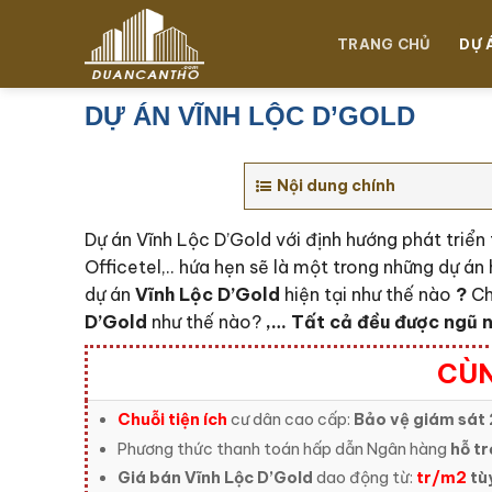
Chuyển
đến
TRANG CHỦ
DỰ 
nội
dung
DỰ ÁN VĨNH LỘC D’GOLD
Nội dung chính
Dự án Vĩnh Lộc D’Gold với định hướng phát triể
Officetel,.. hứa hẹn sẽ là một trong những dự án 
dự án
Vĩnh Lộc D’Gold
hiện tại như thế nào
?
Ch
D’Gold
như thế nào?
,… Tất cả đều được ngũ n
CÙN
Chuỗi tiện ích
cư dân cao cấp:
Bảo vệ giám sát 
Phương thức thanh toán hấp dẫn Ngân hàng
hỗ tr
Giá bán Vĩnh Lộc D’Gold
dao động từ:
tr/m2
tùy