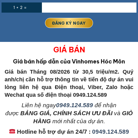
1 + 2 =
GIÁ BÁN
Giá bán hấp dẫn của Vinhomes Hóc Môn
Giá bán Tháng 08/2026 từ 30,5 triệu/m2. Quý
anh/chị cần hỗ trợ thông tin về tiến độ dự án vui
lòng liên hệ qua Điện thoại, Viber, Zalo hoặc
Wechat qua số điện thoại 0949.124.589
L
iên hệ ngay
0949.124.589
để nhận
được
BẢNG GIÁ, CHÍNH SÁCH ƯU ĐÃI
và
GIỎ
HÀNG
mới nhất của dự án.
Hotline hỗ trợ dự án 24/7 :
0949.124.589