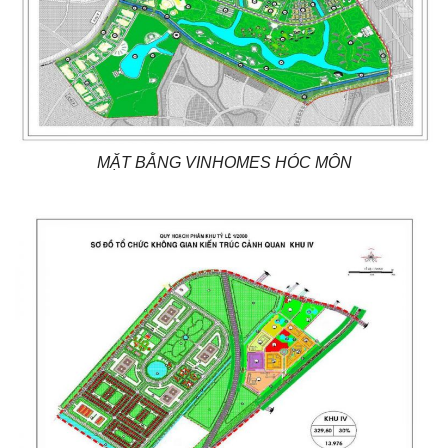
MẶT BẰNG VINHOMES HÓC MÔN