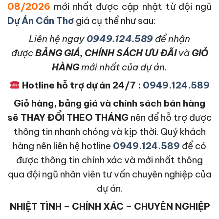
08/2026
mới nhất được cập nhật từ đội ngũ
Dự Án Cần Thơ
giá cụ thể như sau:
L
iên hệ ngay
0949.124.589
để nhận
được
BẢNG GIÁ, CHÍNH SÁCH ƯU ĐÃI
và
GIỎ
HÀNG
mới nhất của dự án.
Hotline hỗ trợ dự án 24/7 :
0949.124.589
Giỏ hàng, bảng giá và chính sách bán hàng
sẽ THAY ĐỔI THEO THÁNG
nên để hỗ trợ được
thông tin nhanh chóng và kịp thời. Quý khách
hàng nên liên hệ hotline
0949.124.589
để có
được thông tin chính xác và mới nhất thông
qua đội ngũ nhân viên tư vấn chuyên nghiệp của
dự án.
NHIỆT TÌNH – CHÍNH XÁC – CHUYÊN NGHIỆP