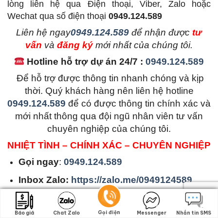
lòng liên hệ qua Điện thoại, Viber, Zalo hoặc
Wechat qua số điện thoại
0949.124.589
L
iên hệ ngay
0949.124.589
để nhận được
tư
vấn
và
đăng ký
mới nhất của chúng tôi.
Hotline hỗ trợ dự án 24/7 :
0949.124.589
Để hỗ trợ được thông tin nhanh chóng và kịp
thời. Quý khách hàng nên liên hệ hotline
0949.124.589
để có được thông tin chính xác và
mới nhất thông qua đội ngũ nhân viên tư vấn
chuyên nghiệp của chúng tôi.
NHIỆT TÌNH – CHÍNH XÁC – CHUYÊN NGHIỆP
Gọi ngay
:
0949.124.589
Inbox Zalo:
https://zalo.me/0949124589
Inbox Viber:
viber://chat?
number=+84944505454
Gọi điện
Gọi điện
Báo giá
Báo giá
Chat Zalo
Chat Zalo
Messenger
Messenger
Nhắn tin SMS
Nhắn tin SMS