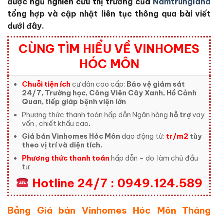
được ngũ nghiên cứu thị trường của
Namtrungland
tổng hợp và cập nhật liên tục thông qua bài viết
dưới đây.
CÙNG TÌM HIỂU VỀ VINHOMES
HÓC MÔN
Chuỗi tiện ích
cư dân cao cấp:
Bảo vệ giám sát
24/7, Trường học, Công Viên Cây Xanh, Hồ Cảnh
Quan, tiếp giáp bệnh viện lớn
Phương thức thanh toán hấp dẫn Ngân hàng
hỗ trợ
vay
vốn , chiết khấu cao
.
Giá bán Vinhomes Hóc Môn
dao động từ:
tr/m2
tùy
theo vị trí và diện tích.
Phương thức thanh toán
hấp dẫn – do
làm chủ đầu
tư.
Hotline 24/7 : 0949.124.589
Bảng Giá bán Vinhomes Hóc Môn Tháng