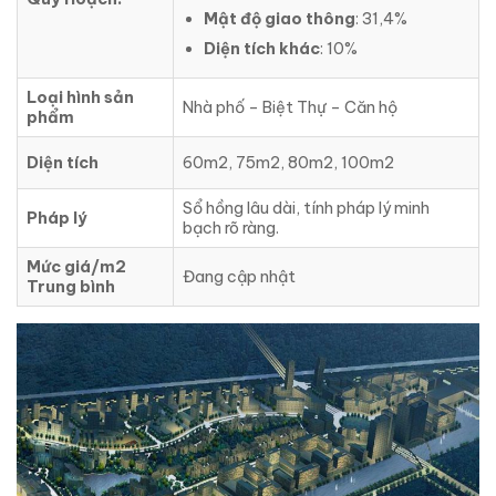
Mật độ giao thông
: 31,4%
Diện tích khác
: 10%
Loại hình sản
Nhà phố – Biệt Thự – Căn hộ
phẩm
Diện tích
60m2, 75m2, 80m2, 100m2
Sổ hồng lâu dài, tính pháp lý minh
Pháp lý
bạch rõ ràng.
Mức giá/m2
Đang cập nhật
Trung bình