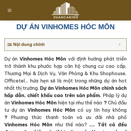
Chuyển
đến
nội
dung
DỰ ÁN VINHOMES HÓC MÔN
Nội dung chính
Dự án
Vinhomes Hóc Môn
với định hướng phát triển
trở thành khu phước hợp căn hộ chung cư cao cấp,
Thương Mại & Dịch Vụ, Văn Phòng & Khu Shophouse,
Officetel,.. hứa hẹn sẽ là một trong những dự án hot
nhất thị trường.
Dự án Vinhomes Hóc Môn c
hính sách
hấp dẫn, chiết khấu cao trên sản phẩm.
Pháp lý dự
án
Vinhomes Hóc Môn
hiện tại như thế nào
?
Chủ đầu
tư dự án
Vinhomes Hóc Môn
có uy tín hay không
?
Phương thức thanh toán và ưu đãi nhà phố
Vinhomes Hóc Môn
như thế nào?
,… Tất cả đều