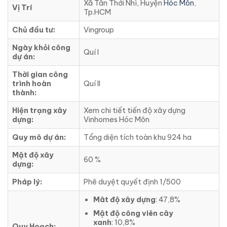
Xã Tân Thới Nhì, Huyện
Hóc Môn
,
Vị Trí
Tp.HCM
Chủ đầu tư:
Vingroup
Ngày khỏi công
Quí I
dự án:
Thời gian công
trình hoàn
Quí II
thành:
Hiện trạng xây
Xem chi tiết tiến độ xây dựng
dựng:
Vinhomes Hóc Môn
Quy mô dự án:
Tổng diện tích toàn khu 924 ha
Mật độ xây
60 %
dựng:
Pháp lý:
Phê duyệt quyết định 1/500
Mât độ xây dựng
: 47,8%
Mật độ công viên cây
xanh
: 10,8%
Quy Hoạch: