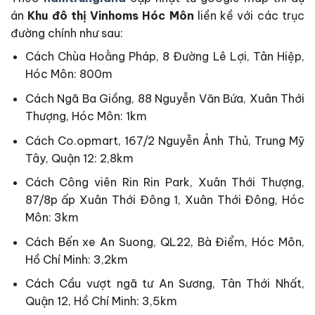
án
Khu đô thị
Vinhoms Hóc Môn
liền kề với các trục
đường chính như sau:
Cách Chùa Hoằng Pháp, 8 Đường Lê Lợi, Tân Hiệp,
Hóc Môn: 800m
Cách Ngã Ba Giồng, 88 Nguyễn Văn Bứa, Xuân Thới
Thượng, Hóc Môn: 1km
Cách Co.opmart, 167/2 Nguyễn Ảnh Thủ, Trung Mỹ
Tây, Quận 12: 2,8km
Cách Công viên Rin Rin Park, Xuân Thới Thượng,
87/8p ấp Xuân Thới Đông 1, Xuân Thới Đông, Hóc
Môn: 3km
Cách Bến xe An Suong, QL22, Bà Điểm, Hóc Môn,
Hồ Chí Minh: 3,2km
Cách Cầu vượt ngã tư An Sương, Tân Thới Nhất,
Quận 12, Hồ Chí Minh: 3,5km