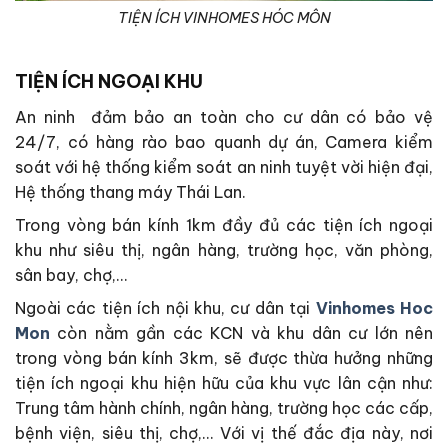
TIỆN ÍCH VINHOMES HÓC MÔN
TIỆN ÍCH NGOẠI KHU
An ninh đảm bảo an toàn cho cư dân có bảo vệ
24/7, có hàng rào bao quanh dự án, Camera kiểm
soát với hệ thống kiểm soát an ninh tuyệt vời hiện đại,
Hệ thống thang máy Thái Lan.
Trong vòng bán kính 1km đầy đủ các tiện ích ngoại
khu như siêu thị, ngân hàng, trường học, văn phòng,
sân bay, chợ,…
Ngoài các tiện ích nội khu, cư dân tại
Vinhomes Hoc
Mon
còn nằm gần các KCN và khu dân cư lớn nên
trong vòng bán kính 3km, sẽ được thừa hưởng những
tiện ích ngoại khu hiện hữu của khu vực lân cận như:
Trung tâm hành chính, ngân hàng, trường học các cấp,
bệnh viện, siêu thị, chợ,… Với vị thế đắc địa này, nơi