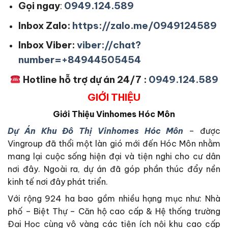
Gọi ngay
:
0949.124.589
Inbox Zalo:
https://zalo.me/0949124589
Inbox Viber:
viber://chat?
number=+84944505454
Hotline hỗ trợ dự án 24/7 :
0949.124.589
GIỚI THIỆU
Giới Thiệu
Vinhomes Hóc Môn
Dự Án Khu Đô Thị Vinhomes Hóc Môn
– được
Vingroup đã thổi một làn gió mới đến Hóc Môn nhằm
mang lại cuộc sống hiện đại và tiện nghi cho cư dân
nơi đây. Ngoài ra, dự án đã góp phần thúc đẩy nền
kinh tế nơi đây phát triển.
Với rộng 924 ha bao gồm nhiều hạng mục như: Nhà
phố – Biệt Thự – Căn hộ cao cấp & Hệ thống trường
Đại Học cùng vô vàng các tiện ích nội khu cao cấp