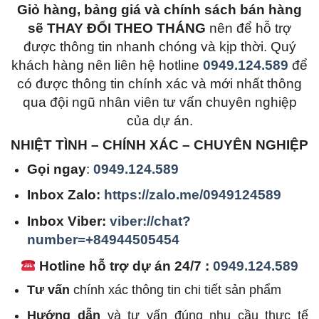
Giỏ hàng, bảng giá và chính sách bán hàng
sẽ THAY ĐỔI THEO THÁNG
nên để hỗ trợ
được thông tin nhanh chóng và kịp thời. Quý
khách hàng nên liên hệ hotline
0949.124.589
để
có được thông tin chính xác và mới nhất thông
qua đội ngũ nhân viên tư vấn chuyên nghiệp
của dự án.
NHIỆT TÌNH – CHÍNH XÁC – CHUYÊN NGHIỆP
Gọi ngay
:
0949.124.589
Inbox Zalo:
https://zalo.me/0949124589
Inbox Viber:
viber://chat?
number=+84944505454
Hotline hỗ trợ dự án 24/7 :
0949.124.589
Tư vấn
chính xác thông tin chi tiết sản phẩm
Hướng dẫn
và tư vấn đúng nhu cầu thực tế