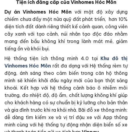
Tiện ích đẳng cấp của Vinhomes Hóc Môn
Dự án Vinhomes Hóc Môn
với mật độ xây dựng
chiếm chưa đầy một nửa quỹ đất phát triển, hơn 10%
diện tích đất dành riêng thiết kế cảnh quan, công viên
cây xanh với tạo cảnh, núi nhân tạo độc đáo nhằm
mang đến bầu không khí trong lành mát mẻ, giảm
tiếng ồn và khói bụi.
Hệ thống tiện ích thông minh 4.0 tại
Khu đô thị
Vinhomes Hóc Môn
rất đa dạng với Hệ thống rèm tự
động, ánh sáng theo cảm biến trong căn hộ thông
mình sẽ khiến khởi đầu ngày mới của bạn thật sảng
khoái. Kết hợp với hệ thống cảnh báo ô nhiễm môi
trường, đo nhiệt độ, độ ẩm, chất lượng không khí giúp
cho khách hàng có sự chuẩn bị kỹ lưỡng cho bản thân
và gia đình trước khi ra khỏi nhà. Bãi đỗ xe thông minh:
dễ dàng tìm kiếm xe và vị trí đậu xe với App thông
minh cùng với hệ thống tự động nhận diện biển số xe