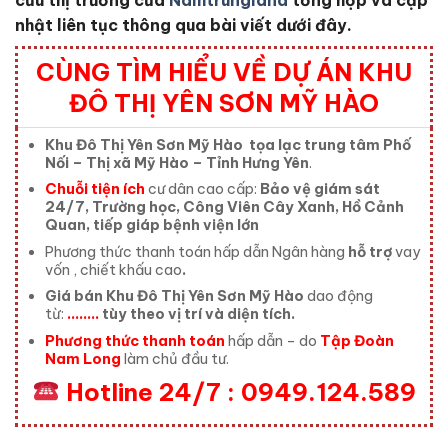
nhật liên tục thông qua bài viết dưới đây.
CÙNG TÌM HIỂU VỀ DỰ ÁN KHU
ĐÔ THỊ YÊN SƠN MỸ HÀO
Khu Đô Thị Yên Sơn Mỹ Hào
tọa lạc trung tâm Phố
Nối – Thị xã Mỹ Hào – Tỉnh Hưng Yên
.
Chuỗi tiện ích
cư dân cao cấp:
Bảo vệ giám sát
24/7, Trường học, Công Viên Cây Xanh, Hồ Cảnh
Quan, tiếp giáp bệnh viện lớn
Phương thức thanh toán hấp dẫn Ngân hàng
hỗ trợ
vay
vốn , chiết khấu cao
.
Giá bán Khu Đô Thị Yên Sơn Mỹ Hào
dao động
từ:
……..
tùy theo vị trí và diện tích.
Phương thức thanh toán
hấp dẫn – do
Tập Đoàn
Nam Long
làm chủ đầu tư.
Hotline 24/7 : 0949.124.589