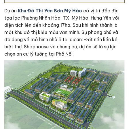
Dự án
Khu Đô Thị Yên Sơn Mỹ Hào
có vị trí đắc địa
tọa lạc Phường Nhân Hòa, TX. Mỹ Hào, Hưng Yên với
diện tích lên đến khoảng 17ha. Sau khi hình thành là
một khu đô thị kiểu mẫu văn minh. Sự phong phú và
đa dạng về mô hình nhà ở tại dự án: Đất nền liền kề,
biệt thự, Shophouse và chung cư, dự án sẽ là sự lựa
chọn an cư lý tưởng tại Phố Nối.