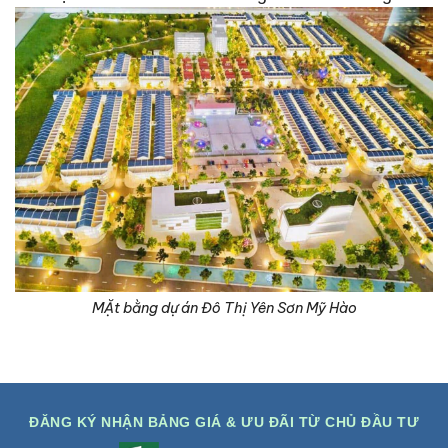
MẶt bằng dự án Đô Thị Yên Sơn Mỹ Hào
ĐĂNG KÝ NHẬN BẢNG GIÁ & ƯU ĐÃI TỪ CHỦ ĐẦU TƯ