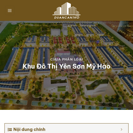
Chuyển
đến
nội
dung
CHƯA PHÂN LOẠI
Khu Đô Thị Yên Sơn Mỹ Hào
Nội dung chính