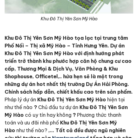
Khu Đô Thị Yên Sơn Mỹ Hào
Khu Đô Thị Yên Sơn Mỹ Hào tọa lạc tại trung tâm
Phố Nối – Thị xã Mỹ Hào – Tỉnh Hưng Yên. Dự án
Khu Đô Thị Yên Sơn Mỹ Hào với định hướng phát
triển trở thành khu phước hợp căn hộ chung cư cao
cấp, Thương Mại & Dịch Vụ, Văn Phòng & Khu
Shophouse, Officetel,.. hứa hẹn sẽ là một trong
những dự án hot nhất thị trường Dự Án Hải Phòng.
Chính sách hấp dẫn, chiết khấu cao trên sản phẩm.
Pháp lý dự án
Khu Đô Thị Yên Sơn Mỹ Hào
hiện tại
như thế nào
?
Chủ đầu tư dự án
Khu Đô Thị Yên Sơn
Mỹ Hào
có uy tín hay không
?
Phương thức thanh
toán và ưu đãi nhà phố
Khu Đô Thị Yên Sơn Mỹ
Hào
như thế nào?
,… Tất cả đều được ngũ nghiên
cứu thị trường của
Namtrungland
tổng hợp và cập