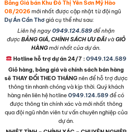
Bảng Giá bán Khu Đô Thị Yên Sơn Mỹ Hào
08/2026
mới nhất được cập nhật từ đội ngũ
Dự Án Cần Thơ
giá cụ thể như sau:
L
iên hệ ngay
0949.124.589
để nhận
được
BẢNG GIÁ, CHÍNH SÁCH ƯU ĐÃI
và
GIỎ
HÀNG
mới nhất của dự án.
Hotline hỗ trợ dự án 24/7 :
0949.124.589
Giỏ hàng, bảng giá và chính sách bán hàng
sẽ THAY ĐỔI THEO THÁNG
nên để hỗ trợ được
thông tin nhanh chóng và kịp thời. Quý khách
hàng nên liên hệ hotline
0949.124.589
để có
được thông tin chính xác và mới nhất thông
qua đội ngũ nhân viên tư vấn chuyên nghiệp của
dự án.
NHIỆT TÌNH – CHÍNH XÁC – CHUYÊN NGHIỆP