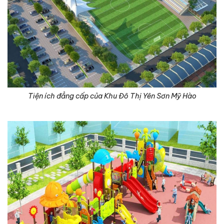
Tiện ích đẳng cấp của Khu Đô Thị Yên Sơn Mỹ Hào