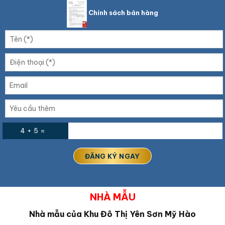
Chính sách bán hàng
4 + 5 =
NHÀ MẪU
Nhà mẫu của Khu Đô Thị Yên Sơn Mỹ Hào