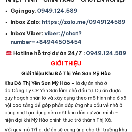
Gọi ngay
:
0949.124.589
Inbox Zalo:
https://zalo.me/0949124589
Inbox Viber:
viber://chat?
number=+84944505454
Hotline hỗ trợ dự án 24/7 :
0949.124.589
GIỚI THIỆU
Giới thiệu Khu Đô Thị Yên Sơn Mỹ Hào
Khu Đô Thị Yên Sơn Mỹ Hào
–
là dự án nhà ở
do Công Ty CP Yên Sơn làm chủ đầu tư. Dự án được
quy hoạch phân lô và xây dựng theo mô hình nhà ở xã
hội cao tầng để góp phần đáp ứng nhu cầu về nhà ở
cũng như tạo dựng nên một khu dân cư văn minh –
hiện đại khi Mỹ Hào chính thức trở thành Thị Xã.
Với quy mô 17ha, dự án sẽ cung ứng cho thị trường khu