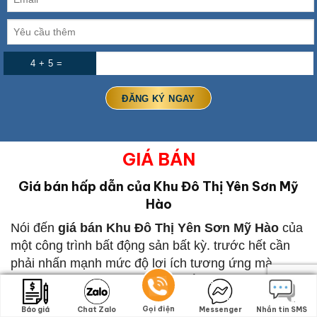
4 + 5 =
GIÁ BÁN
Giá bán hấp dẫn của Khu Đô Thị Yên Sơn Mỹ
Hào
Nói đến
giá bán Khu Đô Thị Yên Sơn Mỹ Hào
của
một công trình bất động sản bất kỳ. trước hết cần
phải nhấn mạnh mức độ lợi ích tương ứng mà
khách hàng sẽ nhận được khi nắm quyền sở hữu.
Khu Đô Thị Yên Sơn Mỹ Hào
chỉ từ … tỷ/căn.
Gọi điện
Gọi điện
Báo giá
Báo giá
Chat Zalo
Chat Zalo
Messenger
Messenger
Nhắn tin SMS
Nhắn tin SMS