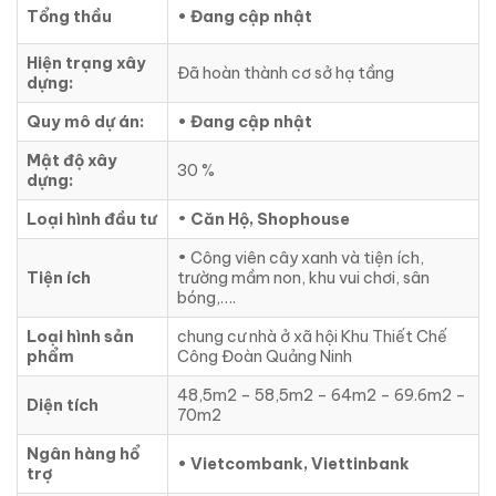
Tổng thầu
• Đang cập nhật
Hiện trạng xây
Đã hoàn thành cơ sở hạ tầng
dựng:
Quy mô dự án:
• Đang cập nhật
Mật độ xây
30 %
dựng:
Loại hình đầu tư
•
Căn Hộ, Shophouse
• Công viên cây xanh và tiện ích,
Tiện ích
trường mầm non, khu vui chơi, sân
bóng,….
Loại hình sản
chung cư nhà ở xã hội Khu Thiết Chế
phẩm
Công Đoàn Quảng Ninh
48,5m2 – 58,5m2 – 64m2 – 69.6m2 –
Diện tích
70m2
Ngân hàng hổ
• Vietcombank, Viettinbank
trợ