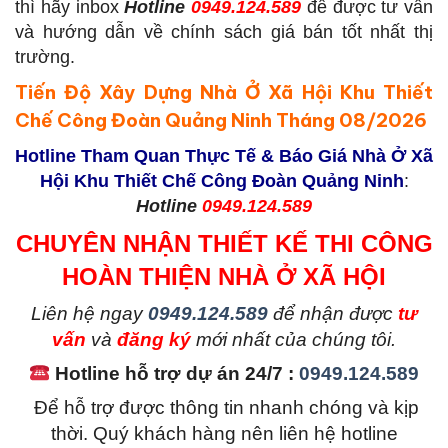
thì hãy inbox
Hotline
0949.124.589
để được tư vấn
và hướng dẫn về chính sách giá bán tốt nhất thị
trường.
Tiến Độ Xây Dựng Nhà Ở Xã Hội Khu Thiết
Chế Công Đoàn Quảng Ninh Tháng 08/2026
Hotline Tham Quan Thực Tế & Báo Giá Nhà Ở Xã
Hội Khu Thiết Chế Công Đoàn Quảng Ninh
:
Hotline
0949.124.589
CHUYÊN NHẬN THIẾT KẾ THI CÔNG
HOÀN THIỆN NHÀ Ở XÃ HỘI
L
iên hệ ngay
0949.124.589
để nhận được
tư
vấn
và
đăng ký
mới nhất của chúng tôi.
Hotline hỗ trợ dự án 24/7 :
0949.124.589
Để hỗ trợ được thông tin nhanh chóng và kịp
thời. Quý khách hàng nên liên hệ hotline