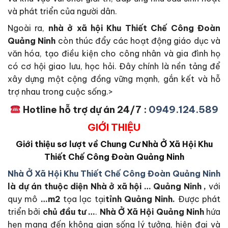
và phát triển của người dân.
Ngoài ra,
nhà ở xã hội Khu Thiết Chế Công Đoàn
Quảng Ninh
còn thúc đẩy các hoạt động giáo dục và
văn hóa, tạo điều kiện cho công nhân và gia đình họ
có cơ hội giao lưu, học hỏi. Đây chính là nền tảng để
xây dựng một cộng đồng vững mạnh, gắn kết và hỗ
trợ nhau trong cuộc sống.>
Hotline hỗ trợ dự án 24/7 :
0949.124.589
GIỚI THIỆU
Giới thiệu sơ lượt về Chung Cư Nhà Ở Xã Hội Khu
Thiết Chế Công Đoàn Quảng Ninh
Nhà Ở Xã Hội Khu Thiết Chế Công Đoàn Quảng Ninh
là dự án thuộc diện Nhà ở xã hội … Quảng Ninh ,
với
quy mô
…m2
tọa lạc tại
tỉnh Quảng Ninh.
Được phát
triển bởi
chủ đầu tư …
.
Nhà Ở Xã Hội Quảng Ninh
hứa
hẹn mang đến không gian sống lý tưởng, hiện đại và