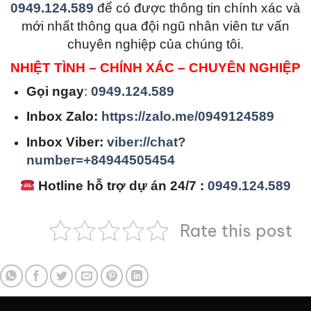
0949.124.589
để có được thông tin chính xác và
mới nhất thông qua đội ngũ nhân viên tư vấn
chuyên nghiệp của chúng tôi.
NHIỆT TÌNH – CHÍNH XÁC – CHUYÊN NGHIỆP
Gọi ngay
:
0949.124.589
Inbox Zalo:
https://zalo.me/0949124589
Inbox Viber:
viber://chat?
number=+84944505454
Hotline hỗ trợ dự án 24/7 :
0949.124.589
Rate this post