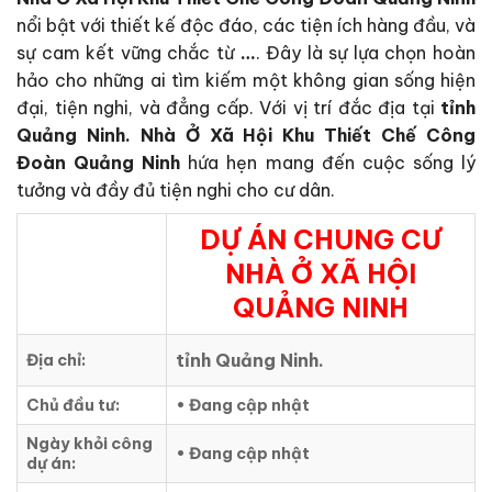
nổi bật với thiết kế độc đáo, các tiện ích hàng đầu, và
sự cam kết vững chắc từ
…
. Đây là sự lựa chọn hoàn
hảo cho những ai tìm kiếm một không gian sống hiện
đại, tiện nghi, và đẳng cấp. Với vị trí đắc địa tại
tỉnh
Quảng Ninh.
Nhà Ở Xã Hội Khu Thiết Chế Công
Đoàn Quảng Ninh
hứa hẹn mang đến cuộc sống lý
tưởng và đầy đủ tiện nghi cho cư dân.
DỰ ÁN CHUNG CƯ
NHÀ Ở XÃ HỘI
QUẢNG NINH
tỉnh Quảng Ninh.
Địa chỉ:
Chủ đầu tư:
• Đang cập nhật
Ngày khỏi công
• Đang cập nhật
dự án: