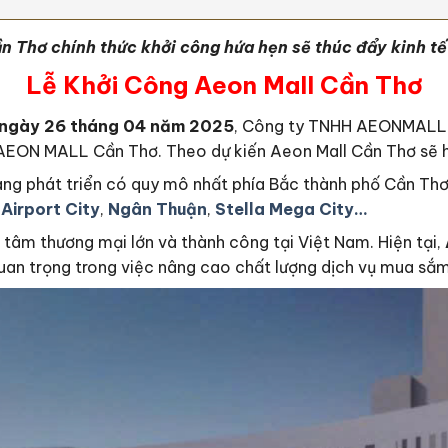
 Thơ chính thức khởi công hứa hẹn sẽ thúc đẩy kinh tế
Lễ Khởi Công Aeon Mall Cần Thơ
n
gày 26 tháng 04 năm 2025
, Công ty TNHH AEONMALL V
AEON MALL Cần Thơ. Theo dự kiến Aeon Mall Cần Thơ sẽ 
ng phát triển có quy mô nhất phía Bắc thành phố Cần Th
 Airport City
,
Ngân Thuận
,
Stella Mega City…
 tâm thương mại lớn và thành công tại Việt Nam. Hiện tại,
uan trọng trong việc nâng cao chất lượng dịch vụ mua sắm, 