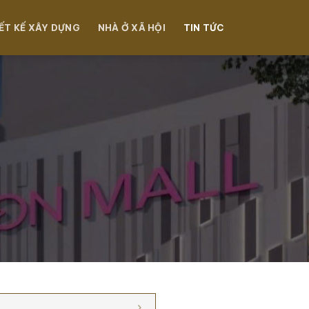
ẾT KẾ XÂY DỰNG
NHÀ Ở XÃ HỘI
TIN TỨC