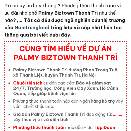
Trì
có uy tín hay không
?
Phương thức thanh toán và
ưu đãi nhà phố
Palmy Biztown Thanh Trì
như thế
nào?
,… Tất cả đều được ngũ nghiên cứu thị trường
của
Namtrungland
tổng hợp và cập nhật liên tục
thông qua bài viết dưới đây.
CÙNG TÌM HIỂU VỀ DỰ ÁN
PALMY BIZTOWN THANH TRÌ
Palmy Biztown Thanh Trì
đường Phan Trọng Tuệ,
xã Thanh Liệt, huyện Thanh Trì, Hà Nội
.
Chuỗi tiện ích
cư dân cao cấp:
Bảo vệ giám sát
24/7, Trường học, Công Viên Cây Xanh, Hồ Cảnh
Quan, tiếp giáp bệnh viện lớn
Phương thức thanh toán hấp dẫn Ngân hàng
hỗ trợ
vay
vốn , chiết khấu cao
.
Giá bán Palmy Biztown Thanh Trì
dao động từ:
……..
tùy theo vị trí và diện tích.
Phương thức thanh toán
hấp dẫn – do
Tập Đoàn