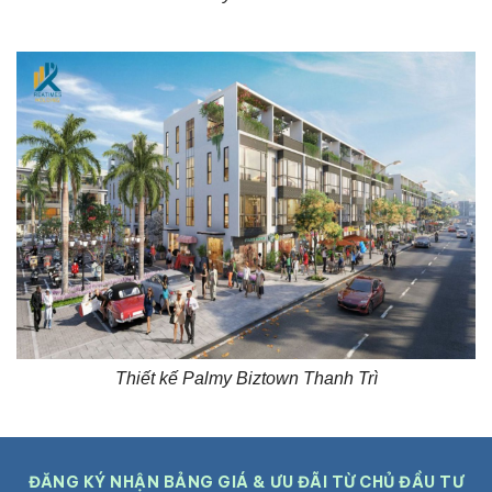
Thiết kế Palmy Biztown Thanh Trì
ĐĂNG KÝ NHẬN BẢNG GIÁ & ƯU ĐÃI TỪ CHỦ ĐẦU TƯ