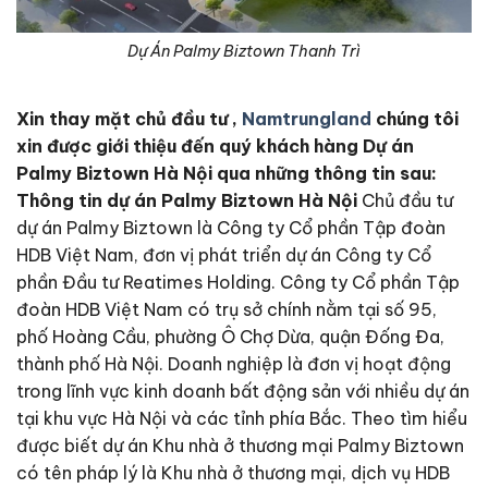
Dự Án Palmy Biztown Thanh Trì
Xin thay mặt chủ đầu tư ,
Namtrungland
chúng tôi
xin được giới thiệu đến quý khách hàng Dự án
Palmy Biztown Hà Nội qua những thông tin sau:
Thông tin dự án Palmy Biztown Hà Nội
Chủ đầu tư
dự án Palmy Biztown là Công ty Cổ phần Tập đoàn
HDB Việt Nam, đơn vị phát triển dự án Công ty Cổ
phần Đầu tư Reatimes Holding. Công ty Cổ phần Tập
đoàn HDB Việt Nam có trụ sở chính nằm tại số 95,
phố Hoàng Cầu, phường Ô Chợ Dừa, quận Đống Đa,
thành phố Hà Nội. Doanh nghiệp là đơn vị hoạt động
trong lĩnh vực kinh doanh bất động sản với nhiều dự án
tại khu vực Hà Nội và các tỉnh phía Bắc. Theo tìm hiểu
được biết dự án Khu nhà ở thương mại Palmy Biztown
có tên pháp lý là Khu nhà ở thương mại, dịch vụ HDB