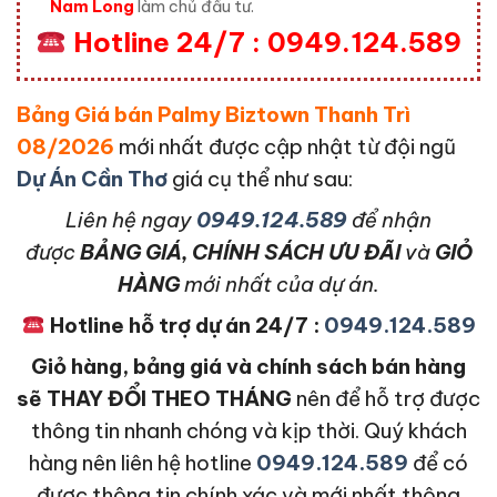
Nam Long
làm chủ đầu tư.
Hotline 24/7 : 0949.124.589
Bảng Giá bán Palmy Biztown Thanh Trì
08/2026
mới nhất được cập nhật từ đội ngũ
Dự Án Cần Thơ
giá cụ thể như sau:
L
iên hệ ngay
0949.124.589
để nhận
được
BẢNG GIÁ, CHÍNH SÁCH ƯU ĐÃI
và
GIỎ
HÀNG
mới nhất của dự án.
Hotline hỗ trợ dự án 24/7 :
0949.124.589
Giỏ hàng, bảng giá và chính sách bán hàng
sẽ THAY ĐỔI THEO THÁNG
nên để hỗ trợ được
thông tin nhanh chóng và kịp thời. Quý khách
hàng nên liên hệ hotline
0949.124.589
để có
được thông tin chính xác và mới nhất thông