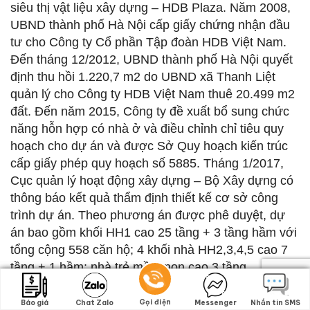
siêu thị vật liệu xây dựng – HDB Plaza. Năm 2008,
UBND thành phố Hà Nội cấp giấy chứng nhận đầu
tư cho Công ty Cổ phần Tập đoàn HDB Việt Nam.
Đến tháng 12/2012, UBND thành phố Hà Nội quyết
định thu hồi 1.220,7 m2 do UBND xã Thanh Liệt
quản lý cho Công ty HDB Việt Nam thuê 20.499 m2
đất. Đến năm 2015, Công ty đề xuất bổ sung chức
năng hỗn hợp có nhà ở và điều chỉnh chỉ tiêu quy
hoạch cho dự án và được Sở Quy hoạch kiến trúc
cấp giấy phép quy hoạch số 5885. Tháng 1/2017,
Cục quản lý hoạt động xây dựng – Bộ Xây dựng có
thông báo kết quả thẩm định thiết kế cơ sở công
trình dự án. Theo phương án được phê duyệt, dự
án bao gồm khối HH1 cao 25 tầng + 3 tầng hầm với
tổng cộng 558 căn hộ; 4 khối nhà HH2,3,4,5 cao 7
tầng + 1 hầm; nhà trẻ mầm non cao 3 tầng… với
mức đầu tư dự kiến gần 1.300 tỷ đồng. Đến tháng
9/2018, Công ty HDB Việt Nam tiếp tục đề nghị Sở
Gọi điện
Gọi điện
Báo giá
Báo giá
Chat Zalo
Chat Zalo
Messenger
Messenger
Nhắn tin SMS
Nhắn tin SMS