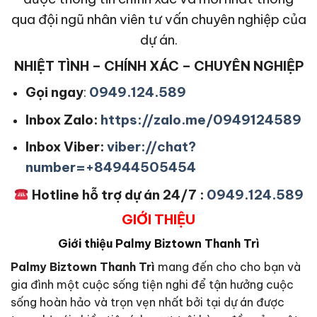
qua đội ngũ nhân viên tư vấn chuyên nghiệp của
dự án.
NHIỆT TÌNH – CHÍNH XÁC – CHUYÊN NGHIỆP
Gọi ngay
:
0949.124.589
Inbox Zalo:
https://zalo.me/0949124589
Inbox Viber:
viber://chat?
number=+84944505454
Hotline hỗ trợ dự án 24/7 :
0949.124.589
GIỚI THIỆU
Giới thiệu Palmy Biztown Thanh Trì
Palmy Biztown Thanh Trì
mang đến cho cho bạn và
gia đình một cuộc sống tiện nghi để tận hưởng cuộc
sống hoàn hảo và trọn vẹn nhất bởi tại dự án được