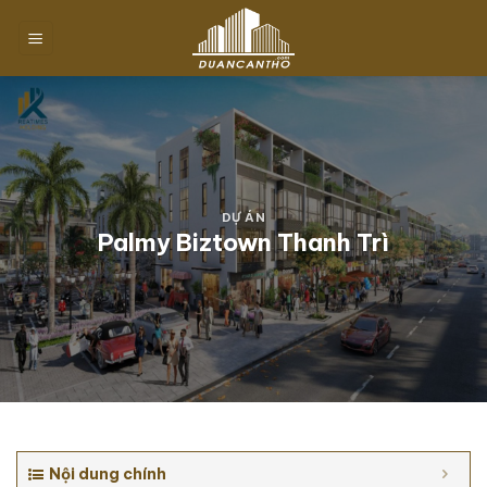
Chuyển
đến
nội
dung
DỰ ÁN
Palmy Biztown Thanh Trì
Nội dung chính