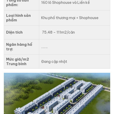
Tổng số sản
160 lô Shophouse và Liền kề
phẩm:
Loại hình sản
Khu phố thương mại + Shophouse
phẩm
Diện tích
75,48 – 111m2/căn
Ngân hàng hổ
…….
trợ:
Mức giá/m2
Đang cập nhật
Trung bình