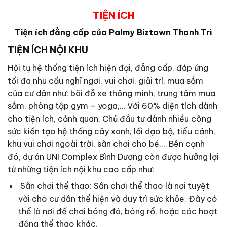
TIỆN ÍCH
Tiện ích đẳng cấp của Palmy Biztown Thanh Trì
TIỆN ÍCH NỘI KHU
Hội tụ hệ thống tiện ích hiện đại, đẳng cấp, đáp ứng
tối đa nhu cầu nghỉ ngơi, vui chơi, giải trí, mua sắm
của cư dân như: bãi đỗ xe thông minh, trung tâm mua
sắm, phòng tập gym – yoga,… Với 60% diện tích dành
cho tiện ích, cảnh quan, Chủ đầu tư dành nhiều công
sức kiến tạo hệ thống cây xanh, lối dạo bộ, tiểu cảnh,
khu vui chơi ngoài trời, sân chơi cho bé,… Bên cạnh
đó, dự án UNI Complex Bình Dương còn được hưởng lợi
từ những tiện ích nội khu cao cấp như:
Sân chơi thể thao: Sân chơi thể thao là nơi tuyệt
vời cho cư dân thể hiện và duy trì sức khỏe. Đây có
thể là nơi để chơi bóng đá, bóng rổ, hoặc các hoạt
động thể thao khác.