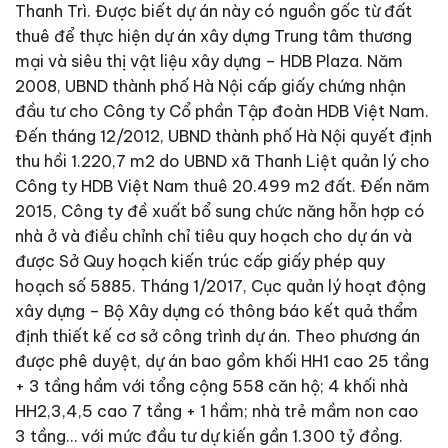
Thanh Trì. Được biết dự án này có nguồn gốc từ đất
thuê để thực hiện dự án xây dựng Trung tâm thương
mại và siêu thị vật liệu xây dựng – HDB Plaza. Năm
2008, UBND thành phố Hà Nội cấp giấy chứng nhận
đầu tư cho Công ty Cổ phần Tập đoàn HDB Việt Nam.
Đến tháng 12/2012, UBND thành phố Hà Nội quyết định
thu hồi 1.220,7 m2 do UBND xã Thanh Liệt quản lý cho
Công ty HDB Việt Nam thuê 20.499 m2 đất. Đến năm
2015, Công ty đề xuất bổ sung chức năng hỗn hợp có
nhà ở và điều chỉnh chỉ tiêu quy hoạch cho dự án và
được Sở Quy hoạch kiến trúc cấp giấy phép quy
hoạch số 5885. Tháng 1/2017, Cục quản lý hoạt động
xây dựng – Bộ Xây dựng có thông báo kết quả thẩm
định thiết kế cơ sở công trình dự án. Theo phương án
được phê duyệt, dự án bao gồm khối HH1 cao 25 tầng
+ 3 tầng hầm với tổng cộng 558 căn hộ; 4 khối nhà
HH2,3,4,5 cao 7 tầng + 1 hầm; nhà trẻ mầm non cao
3 tầng… với mức đầu tư dự kiến gần 1.300 tỷ đồng.