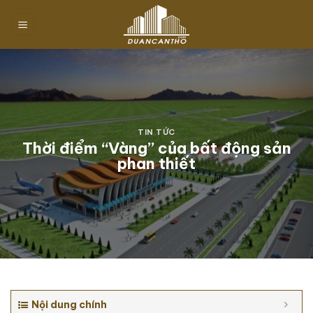
Chuyển
đến
nội
dung
TIN TỨC
Thời điểm “Vàng” của bất động sản
phan thiết
Nội dung chính