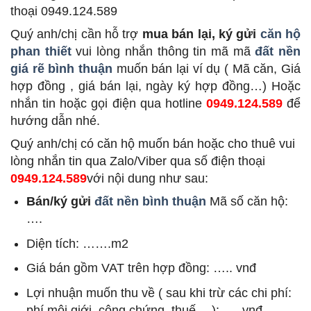
thoại 0949.124.589
Quý anh/chị cần hỗ trợ
mua bán lại, ký gửi
căn hộ
phan thiết
vui lòng nhắn thông tin mã mã
đất nền
giá rẽ bình thuận
muốn bán lại ví dụ ( Mã căn, Giá
hợp đồng , giá bán lại, ngày ký hợp đồng…) Hoặc
nhắn tin hoặc gọi điện qua hotline
0949.124.589
để
hướng dẫn nhé.
Quý anh/chị có căn hộ muốn bán hoặc cho thuê vui
lòng nhắn tin qua Zalo/Viber qua số điện thoại
0949.124.589
với nội dung như sau:
Bán/ký gửi
đất nền bình thuận
Mã số căn hộ:
….
Diện tích: …….m2
Giá bán gồm VAT trên hợp đồng: ….. vnđ
Lợi nhuận muốn thu về ( sau khi trừ các chi phí:
phí môi giới, công chứng, thuế….): …. vnđ