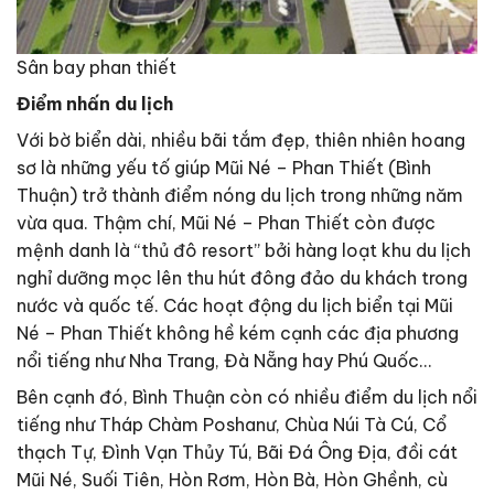
Sân bay phan thiết
Điểm nhấn du lịch
Với bờ biển dài, nhiều bãi tắm đẹp, thiên nhiên hoang
sơ là những yếu tố giúp Mũi Né – Phan Thiết (Bình
Thuận) trở thành điểm nóng du lịch trong những năm
vừa qua. Thậm chí, Mũi Né – Phan Thiết còn được
mệnh danh là “thủ đô resort” bởi hàng loạt khu du lịch
nghỉ dưỡng mọc lên thu hút đông đảo du khách trong
nước và quốc tế. Các hoạt động du lịch biển tại Mũi
Né – Phan Thiết không hề kém cạnh các địa phương
nổi tiếng như Nha Trang, Đà Nẵng hay Phú Quốc…
Bên cạnh đó, Bình Thuận còn có nhiều điểm du lịch nổi
tiếng như Tháp Chàm Poshanư, Chùa Núi Tà Cú, Cổ
thạch Tự, Đình Vạn Thủy Tú, Bãi Đá Ông Địa, đồi cát
Mũi Né, Suối Tiên, Hòn Rơm, Hòn Bà, Hòn Ghềnh, cù