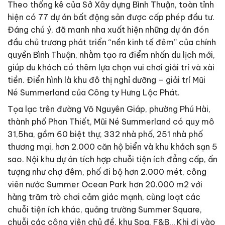
Theo thống kê của Sở Xây dựng Bình Thuận, toàn tỉnh
hiện có 77 dự án bất động sản được cấp phép đầu tư.
Đáng chú ý, đã manh nha xuất hiện những dự án đón
đầu chủ trương phát triển “nền kinh tế đêm” của chính
quyền Bình Thuận, nhằm tạo ra điểm nhấn du lịch mới,
giúp du khách có thêm lựa chọn vui chơi giải trí và xài
tiền. Điển hình là khu đô thị nghỉ dưỡng – giải trí Mũi
Né Summerland của Công ty Hưng Lộc Phát.
Tọa lạc trên đường Võ Nguyên Giáp, phường Phú Hài,
thành phố Phan Thiết, Mũi Né Summerland có quy mô
31,5ha, gồm 60 biệt thự, 332 nhà phố, 251 nhà phố
thương mại, hơn 2.000 căn hộ biển và khu khách sạn 5
sao. Nội khu dự án tích hợp chuỗi tiện ích đẳng cấp, ấn
tượng như chợ đêm, phố đi bộ hơn 2.000 mét, công
viên nước Summer Ocean Park hơn 20.000 m2 với
hàng trăm trò chơi cảm giác mạnh, cùng loạt các
chuỗi tiện ích khác, quảng trường Summer Square,
chuỗi các công viên chủ đề, khu Spa, F&B… Khi đi vào