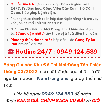
Chuỗi tiện ích
cư dân cao cấp:
Bảo vệ giám sát
24/7, Trường học, Công Viên Cây Xanh, Hồ Cảnh
Quan, tiếp giáp bệnh viện.
Phương thức thanh toán hấp dẫn Ngân hàng
hỗ trợ
vay
vốn , chiết khấu tối đa lên tới
6%.
Giá bán Khu Đô Thị Mới Đông Tân Thiện
dao động
từ:
(đang cập nhật)
tùy theo vị trí và diện tích căn.
Phương thức thanh toán
hấp dẫn – do
Công Ty Ân
Phú
làm chủ đầu tư.
Hotline 24/7 : 0949.124.589
Bảng Giá bán Khu Đô Thị Mới Đông Tân Thiện
tháng 03/2022
mới nhất được cập nhật từ đội
ngũ kinh doanh
Namtrungland
giá cụ thể như
sau:
L
iên hệ ngay
0949.124.589
để nhận
được
BẢNG GIÁ, CHÍNH SÁCH ƯU ĐÃI
và
GIỎ