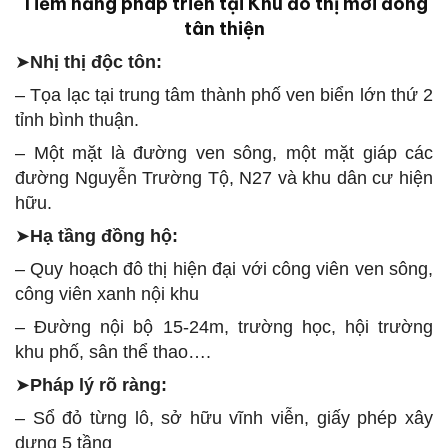
Tiềm năng pháp triển tại
Khu đô thị mới đông
tân thiện
➤
Nhị thị độc tôn:
– Tọa lạc tại trung tâm thành phố ven biển lớn thứ 2
tỉnh bình thuận.
– Một mặt là đường ven sông, một mặt giáp các
đường Nguyễn Trường Tộ, N27 và khu dân cư hiện
hữu.
➤
Hạ tầng đồng hộ:
– Quy hoạch đô thị hiện đại với công viên ven sông,
công viên xanh nội khu
– Đường nội bộ 15-24m, trường học, hội trường
khu phố, sân thể thao….
➤
Pháp lý rõ ràng:
– Sổ đỏ từng lô, sở hữu vĩnh viễn, giấy phép xây
dựng 5 tầng