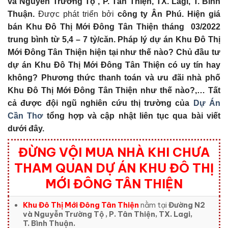
và Nguyễn Trường Tộ , P. Tân Thiện, TX. Lagi, T. Bình
Thuận.
Được phát triển bởi
công ty Ân Phú
. Hiện giá
bán Khu Đô Thị Mới Đông Tân Thiện tháng 03/2022
trung bình từ 5,4 – 7 tỷ/căn. Pháp lý dự án Khu Đô Thị
Mới Đông Tân Thiện
hiện tại như thế nào?
Chủ đầu tư
dự án Khu Đô Thị Mới Đông Tân Thiện
có uy tín hay
không?
Phương thức thanh toán và ưu đãi nhà phố
Khu Đô Thị Mới Đông Tân Thiện
như thế nào?,… Tất
cả được đội ngũ nghiên cứu thị trường của
Dự Án
Cần Thơ
tổng hợp và cập nhật liên tục qua bài viết
dưới đây.
ĐỪNG VỘI MUA NHÀ KHI CHƯA
THAM QUAN DỰ ÁN KHU ĐÔ THỊ
MỚI ĐÔNG TÂN THIỆN
Khu Đô Thị Mới Đông Tân Thiện
nằm tại
Đường N2
và Nguyễn Trường Tộ , P. Tân Thiện, TX. Lagi,
T. Bình Thuận.