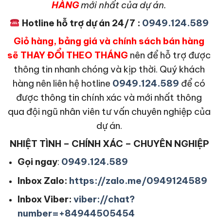
HÀNG
mới nhất của dự án.
Hotline hỗ trợ dự án 24/7 :
0949.124.589
Giỏ hàng, bảng giá và chính sách bán hàng
sẽ THAY ĐỔI THEO THÁNG
nên để hỗ trợ được
thông tin nhanh chóng và kịp thời. Quý khách
hàng nên liên hệ hotline
0949.124.589
để có
được thông tin chính xác và mới nhất thông
qua đội ngũ nhân viên tư vấn chuyên nghiệp của
dự án.
NHIỆT TÌNH – CHÍNH XÁC – CHUYÊN NGHIỆP
Gọi ngay
:
0949.124.589
Inbox Zalo:
https://zalo.me/0949124589
Inbox Viber:
viber://chat?
number=+84944505454