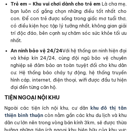
Trẻ em – Khu vui chơi dành cho trẻ em
Là cha mẹ,
bạn luôn cố gắng chọn những điều tốt nhất cho
con. Để con trẻ được sống trong giấc mơ tuổi thơ,
có điều kiện học tập lý tưởng nhất, không gian giải
trí độc đáo, bên cạnh sự chăm sóc sức khỏe tối ưu
nhất.
An ninh bảo vệ 24/24
Với hệ thống an ninh hiện đại
và khép kín 24/24, cùng đội ngũ bảo vệ chuyên
nghiệp sẽ đảm bảo an toàn tuyệt đối cho khu dân
cư. Hệ thống báo cháy tự động, hệ thống truyền
hình cáp, internet, điện thoại, wifi được đầu tư hiện
đại đến từng căn hộ.
TIỆN NGOẠI NỘI KHU
Ngoài các tiện ích nội khu, cư dân
khu đô thị tân
thiện bình thuận
còn nằm gần các khu du lịch và khu
dân cư lớn nên trong vòng bán kính 3km, sẽ được thừa
hưởng những tiện ích ngoại khu hiện hữu của khu vực