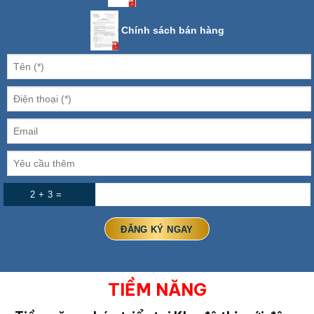
Chính sách bán hàng
2 + 3 =
TIỀM NĂNG