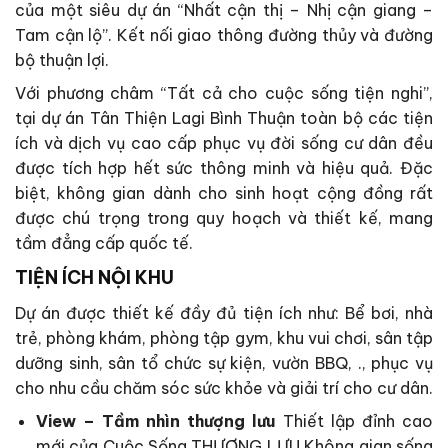
của một siêu dự án “Nhất cận thị – Nhị cận giang –
Tam cận lộ”. Kết nối giao thông đường thủy và đường
bộ thuận lợi.
Với phương châm “Tất cả cho cuộc sống tiện nghi”,
tại dự án Tân Thiện Lagi Bình Thuận toàn bộ các tiện
ích và dịch vụ cao cấp phục vụ đời sống cư dân đều
được tích hợp hết sức thông minh và hiệu quả. Đặc
biệt, không gian dành cho sinh hoạt cộng đồng rất
được chú trọng trong quy hoạch và thiết kế, mang
tầm đẳng cấp quốc tế.
TIỆN ÍCH NỘI KHU
Dự án được thiết kế đầy đủ tiện ích như: Bể bơi, nhà
trẻ, phòng khám, phòng tập gym, khu vui chơi, sân tập
dưỡng sinh, sân tổ chức sự kiện, vườn BBQ, ., phục vụ
cho nhu cầu chăm sóc sức khỏe và giải trí cho cư dân.
View – Tầm nhìn thượng lưu
Thiết lập đỉnh cao
mới của Cuộc Sống THƯỢNG LƯU Không gian sống