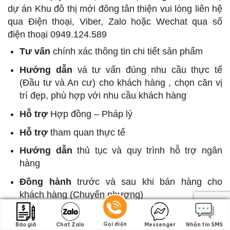
dự án Khu đô thị mới đông tân thiện vui lòng liên hệ
qua Điện thoại, Viber, Zalo hoặc Wechat qua số
điện thoại 0949.124.589
Tư vấn
chính xác thông tin chi tiết sản phẩm
Hướng dẫn
và tư vấn đúng nhu cầu thực tế
(Đầu tư và An cư) cho khách hàng , chọn căn vị
trí đẹp, phù hợp với nhu cầu khách hàng
Hỗ trợ
Hợp đồng – Pháp lý
Hỗ trợ
tham quan thực tế
Hướng dẫn
thủ tục và quy trình hỗ trợ ngân
hàng
Đồng hành
trước và sau khi bán hàng cho
khách hàng (Chuyển nhượng)
Gọi điện
Gọi điện
Báo giá
Báo giá
Chat Zalo
Chat Zalo
Messenger
Messenger
Nhắn tin SMS
Nhắn tin SMS
ĐĂNG KÝ NHẬN BẢNG GIÁ & ƯU ĐÃI TỪ CHỦ ĐẦU TƯ