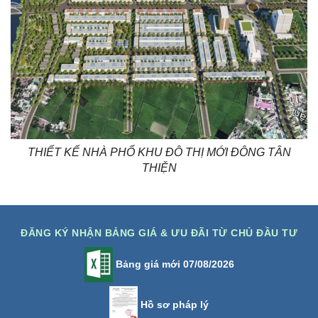
THIẾT KẾ NHÀ PHỐ KHU ĐÔ THỊ MỚI ĐÔNG TÂN
THIỆN
ĐĂNG KÝ NHẬN BẢNG GIÁ & ƯU ĐÃI TỪ CHỦ ĐẦU TƯ
Bảng giá mới 07/08/2026
Hồ sơ pháp lý