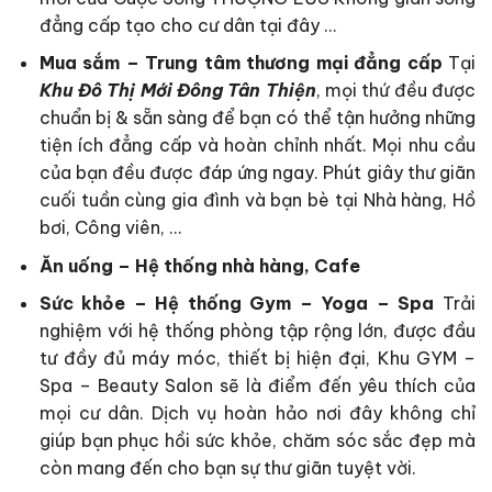
đẳng cấp tạo cho cư dân tại đây …
Mua sắm – Trung tâm thương mại đẳng cấp
Tại
Khu Đô Thị Mới Đông Tân Thiện
, mọi thứ đều được
chuẩn bị & sẵn sàng để bạn có thể tận hưởng những
tiện ích đẳng cấp và hoàn chỉnh nhất. Mọi nhu cầu
của bạn đều được đáp ứng ngay. Phút giây thư giãn
cuối tuần cùng gia đình và bạn bè tại Nhà hàng, Hồ
bơi, Công viên, …
Ăn uống – Hệ thống nhà hàng, Cafe
Sức khỏe – Hệ thống Gym – Yoga – Spa
Trải
nghiệm với hệ thống phòng tập rộng lớn, được đầu
tư đầy đủ máy móc, thiết bị hiện đại, Khu GYM –
Spa – Beauty Salon sẽ là điểm đến yêu thích của
mọi cư dân. Dịch vụ hoàn hảo nơi đây không chỉ
giúp bạn phục hồi sức khỏe, chăm sóc sắc đẹp mà
còn mang đến cho bạn sự thư giãn tuyệt vời.