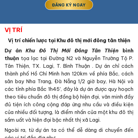
VỊ TRÍ
Vị trí chiến lược tại Khu đô thị mới đông tân thiện
Dự án
Khu Đô Thị Mới Đông Tân Thiện
bình
thuận
tọa lạc tại Đường N2 và Nguyễn Trường Tộ P.
Tân Thiện, TX. Lagi, T. Bình Thuận . Dự án chỉ cách
thành phố Hồ Chí Minh hơn 120km về phía Bắc, cách
sân bay Nha Trang, Đà Nẵng 1/2 giờ bay, Hà Nội và
các tỉnh phía Bắc 1h45′, đây là dự án được quy hoạch
theo tiêu chuẩn đô thị đồng bộ hiện đại, văn minh đầy
đủ tiện ích công cộng đáp ứng nhu cầu và điều kiện
của nhiều đối tượng, là điểm nhấn của một khu đô thị
sầm uất và hiện đại bậc nhất thị xã Lagi.
Ngoài ra, từ dự án ta có thể dễ dàng di chuyển đến
các vị trí đắc địa như: