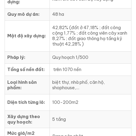
dựng:
Quy mô dự án:
48 ha
42,82% (đất ở 47,18% ; đất công
cộng 1,77% ; đất công viên cây xanh
Mật độ xây dựng:
8,27% ; đất giao thông hạ tầng kỹ
thuật 42,28% )
Pháp lý:
Quy hoạch 1/500
Tổng số nền đất:
trên 1070 nền
Loại hình sản
biệt thự, nhà phố, căn hộ,
phẩm:
shophouse,…
Diện tích từng lô:
100-200m2
Xây dựng theo
5 tầng
quy hoạch:
Mức giá/m2