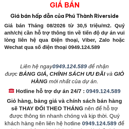
GIÁ BÁN
Giá bán hấp dẫn của Phú Thành Riverside
Giá bán Tháng 08/2026 từ 30,5 triệu/m2. Quý
anh/chị cần hỗ trợ thông tin về tiến độ dự án vui
lòng liên hệ qua Điện thoại, Viber, Zalo hoặc
Wechat qua số điện thoại 0949.124.589
L
iên hệ ngay
0949.124.589
để nhận
được
BẢNG GIÁ, CHÍNH SÁCH ƯU ĐÃI
và
GIỎ
HÀNG
mới nhất của dự án.
Hotline hỗ trợ dự án 24/7 :
0949.124.589
Giỏ hàng, bảng giá và chính sách bán hàng
sẽ THAY ĐỔI THEO THÁNG
nên để hỗ trợ
được thông tin nhanh chóng và kịp thời. Quý
khách hàng nên liên hệ hotline
0949.124.589
để