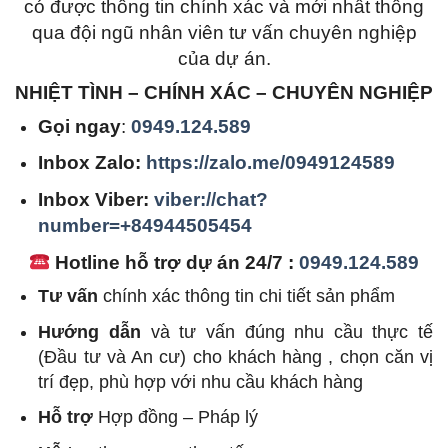
có được thông tin chính xác và mới nhất thông
qua đội ngũ nhân viên tư vấn chuyên nghiệp
của dự án.
NHIỆT TÌNH – CHÍNH XÁC – CHUYÊN NGHIỆP
Gọi ngay
:
0949.124.589
Inbox Zalo:
https://zalo.me/0949124589
Inbox Viber:
viber://chat?
number=+84944505454
Hotline hỗ trợ dự án 24/7 :
0949.124.589
Tư vấn
chính xác thông tin chi tiết sản phẩm
Hướng dẫn
và tư vấn đúng nhu cầu thực tế
(Đầu tư và An cư) cho khách hàng , chọn căn vị
trí đẹp, phù hợp với nhu cầu khách hàng
Hỗ trợ
Hợp đồng – Pháp lý