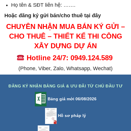
Họ tên & SĐT liên hệ: …….
Hoặc đăng ký gửi bán/cho thuê tại đây
CHUYÊN NHẬN MUA BÁN KÝ GỬI –
CHO THUÊ – THIẾT KẾ THI CÔNG
XÂY DỰNG DỰ ÁN
Hotline 24/7: 0949.124.589
(Phone, Viber, Zalo, Whatsapp, Wechat)
ĐĂNG KÝ NHẬN BẢNG GIÁ & ƯU ĐÃI TỪ CHỦ ĐẦU TƯ
Bảng giá mới 06/08/2026
Hồ sơ pháp lý