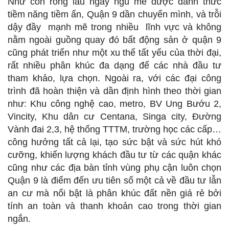
Như con rồng lâu ngày ngủ mê được đánh thức
tiềm năng tiềm ẩn, Quận 9 dần chuyển mình, và trỗi
dậy đầy mạnh mẽ trong nhiều lĩnh vực và không
nằm ngoài guồng quay đó bất động sản ở quận 9
cũng phát triển như một xu thế tất yếu của thời đại,
rất nhiều phân khúc đa dạng để các nhà đầu tư
tham khảo, lựa chọn. Ngoài ra, với các đại công
trình đã hoàn thiện và dần định hình theo thời gian
như: Khu công nghệ cao, metro, BV Ung Bướu 2,
Vincity, Khu dân cư Centana, Singa city, Đường
Vành đai 2,3, hệ thống TTTM, trường học các cấp…
công hưởng tất cả lại, tạo sức bật và sức hút khó
cưỡng, khiến lượng khách đầu tư từ các quận khác
cũng như các địa bàn tỉnh vùng phụ cận luôn chọn
Quận 9 là điểm đến ưu tiên số một cả về đầu tư lẫn
an cư mà nổi bật là phân khúc đất nền giá rẻ bởi
tính an toàn và thanh khoản cao trong thời gian
ngắn.