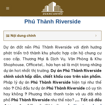
Chuyển
đến
nội
dung
Phú Thành Riverside
Nội dung chính
Dự án đất nền Phú Thành Riverside với định hướng
phát triển trở thành khu phước hợp căn hộ chung cư
cao cấp, Thương Mại & Dịch Vụ, Văn Phòng & Khu
Shophouse, Officetel,.. hứa hẹn sẽ là một trong những
dự án hot nhất thị trường.
Dự án Phú Thành Riverside
c
hính sách hấp dẫn, chiết khấu cao trên sản phẩm.
Pháp lý dự án
Phú Thành Riverside
hiện tại như thế
nào
?
Chủ đầu tư dự án
Phú Thành Riverside
có uy tín
hay không
?
Phương thức thanh toán và ưu đãi nhà
phố
Phú Thành Riverside
như thế nào?
,… Tất cả đều