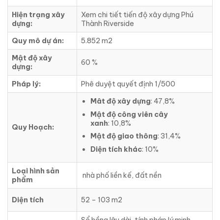
Hiện trạng xây
Xem chi tiết tiến độ xây dựng Phú
dựng:
Thành Riverside
Quy mô dự án:
5.852 m2
Mật độ xây
60 %
dựng:
Pháp lý:
Phê duyệt quyết định 1/500
Mât độ xây dựng
: 47,8%
Mật độ công viên cây
xanh
: 10,8%
Quy Hoạch:
Mật độ giao thông
: 31,4%
Diện tích khác
: 10%
Loại hình sản
nhà phố liền kế, đất nền
phẩm
Diện tích
52 – 103 m2
Sổ hồng lâu dài, tính pháp lý minh