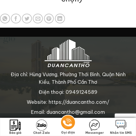
Địa chỉ: Hùng Vương, Phường Thới Bình, Quận Ninh
Kiều, Thành Phố Cần Thơ
Điện thoại: 0949124589
Website: https://duancantho.com/
Email: duancantho@gmail.com
Copyright © 2025 duancantho.com
. All rights reserved.
Gọi điện
Gọi điện
Báo giá
Báo giá
Chat Zalo
Chat Zalo
Messenger
Messenger
Nhắn tin SMS
Nhắn tin SMS