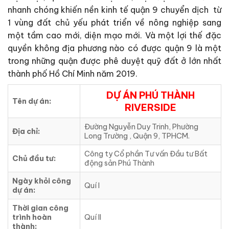
nhanh chóng khiến nền kinh tế quận 9 chuyển dịch từ
1 vùng đất chủ yếu phát triển về nông nghiệp sang
một tầm cao mới, diện mạo mới. Và một lợi thế đặc
quyền không địa phương nào có được quận 9 là một
trong những quận được phê duyệt quỹ đất ở lớn nhất
thành phố Hồ Chí Minh năm 2019.
DỰ ÁN PHÚ THÀNH
Tên dự án:
RIVERSIDE
Đường Nguyễn Duy Trinh, Phường
Địa chỉ:
Long Trường , Quận 9, TPHCM.
Công ty Cổ phần Tư vấn Đầu tư Bất
Chủ đầu tư:
động sản Phú Thành
Ngày khỏi công
Quí I
dự án:
Thời gian công
trình hoàn
Quí II
thành: