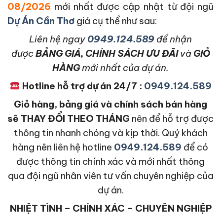
08/2026
mới nhất được cập nhật từ đội ngũ
Dự Án Cần Thơ
giá cụ thể như sau:
L
iên hệ ngay
0949.124.589
để nhận
được
BẢNG GIÁ, CHÍNH SÁCH ƯU ĐÃI
và
GIỎ
HÀNG
mới nhất của dự án.
Hotline hỗ trợ dự án 24/7 :
0949.124.589
Giỏ hàng, bảng giá và chính sách bán hàng
sẽ THAY ĐỔI THEO THÁNG
nên để hỗ trợ được
thông tin nhanh chóng và kịp thời. Quý khách
hàng nên liên hệ hotline
0949.124.589
để có
được thông tin chính xác và mới nhất thông
qua đội ngũ nhân viên tư vấn chuyên nghiệp của
dự án.
NHIỆT TÌNH – CHÍNH XÁC – CHUYÊN NGHIỆP