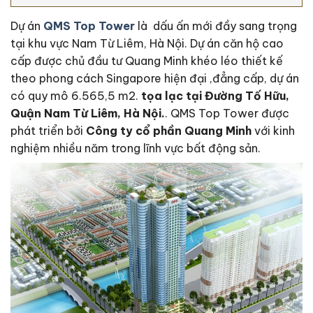
Dự án
QMS Top Tower
là dấu ấn mới đầy sang trọng
tại khu vực Nam Từ Liêm, Hà Nội. Dự án căn hộ cao
cấp được chủ đầu tư Quang Minh khéo léo thiết kế
theo phong cách Singapore hiện đại ,đẳng cấp, dự án
có quy mô 6.565,5 m2.
tọa lạc tại Đường Tố Hữu,
Quận Nam Từ Liêm, Hà Nội.
. QMS Top Tower được
phát triển bởi
Công ty cổ phần Quang Minh
với kinh
nghiệm nhiều năm trong lĩnh vực bất động sản.