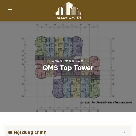
Chuyển
đến
nội
dung
CHƯA PHÂN LOẠI
QMS Top Tower
Nội dung chính