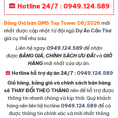
Hotline 24/7 : 0949.124.589
Bảng Giá bán QMS Top Tower 08/2026
mới
nhất được cập nhật từ đội ngũ
Dự Án Cần Thơ
giá cụ thể như sau:
L
iên hệ ngay
0949.124.589
để nhận
được
BẢNG GIÁ, CHÍNH SÁCH ƯU ĐÃI
và
GIỎ
HÀNG
mới nhất của dự án.
Hotline hỗ trợ dự án 24/7 :
0949.124.589
Giỏ hàng, bảng giá và chính sách bán hàng
sẽ THAY ĐỔI THEO THÁNG
nên để hỗ trợ được
thông tin nhanh chóng và kịp thời. Quý khách
hàng nên liên hệ hotline
0949.124.589
để có
được thông tin chính xác và mới nhất thông