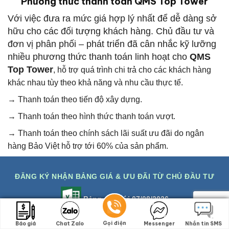
Phương thức thanh toán QMS Top Tower
Với việc đưa ra mức giá hợp lý nhất để dễ dàng sở
hữu cho các đối tượng khách hàng. Chủ đầu tư và
đơn vị phân phối – phát triển đã cân nhắc kỹ lưỡng
nhiều phương thức thanh toán linh hoạt cho
QMS
Top Tower
, hỗ trợ quá trình chi trả cho các khách hàng
khác nhau tùy theo khả năng và nhu cầu thực tế.
→ Thanh toán theo tiến độ xây dựng.
→ Thanh toán theo hình thức thanh toán vượt.
→ Thanh toán theo chính sách lãi suất ưu đãi do ngân
hàng Bảo Việt hỗ trợ tới 60% của sản phẩm.
ĐĂNG KÝ NHẬN BẢNG GIÁ & ƯU ĐÃI TỪ CHỦ ĐẦU TƯ
Bảng giá mới 07/08/2026
Gọi điện
Gọi điện
Báo giá
Báo giá
Chat Zalo
Chat Zalo
Messenger
Messenger
Nhắn tin SMS
Nhắn tin SMS
Hồ sơ pháp lý