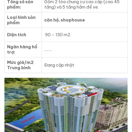
Tổng số sản
Gồm 2 tòa chung cư cao cấp (cao 45
phẩm:
tầng) và 5 tầng hầm để xe.
Loại hình sản
căn hộ, shophouse
phẩm
Diện tích
90 – 130 m2.
Ngân hàng hổ
…….
trợ:
Mức giá/m2
Đang cập nhật
Trung bình