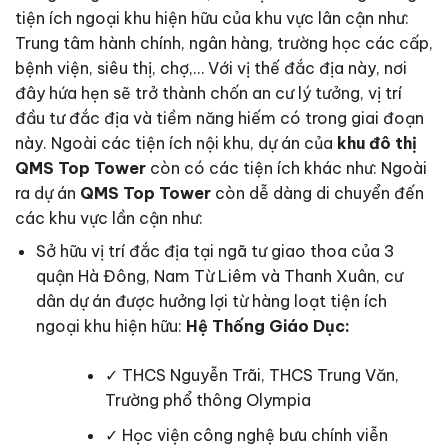
tiện ích ngoại khu hiện hữu của khu vực lân cận như:
Trung tâm hành chính, ngân hàng, trường học các cấp,
bệnh viện, siêu thị, chợ,… Với vị thế đắc địa này, nơi
đây hứa hẹn sẽ trở thành chốn an cư lý tưởng, vị trí
đầu tư đắc địa và tiềm năng hiếm có trong giai đoạn
này. Ngoài các tiện ích nội khu, dự án của
khu đô thị
QMS Top Tower
còn có các tiện ích khác như: Ngoài
ra dự án
QMS Top Tower
còn dễ dàng di chuyển đến
các khu vực lần cận như:
Sở hữu vị trí đắc địa tại ngã tư giao thoa của 3
quận Hà Đông, Nam Từ Liêm và Thanh Xuân, cư
dân dự án được hưởng lợi từ hàng loạt tiện ích
ngoại khu hiện hữu:
Hệ Thống Giáo Dục:
✓ THCS Nguyễn Trãi, THCS Trung Văn,
Trường phổ thông Olympia
✓ Học viện công nghệ bưu chính viễn