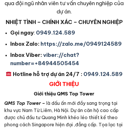
qua đội ngũ nhân viên tư vấn chuyên nghiệp của
dự án.
NHIỆT TÌNH – CHÍNH XÁC – CHUYÊN NGHIỆP
Gọi ngay
:
0949.124.589
Inbox Zalo:
https://zalo.me/0949124589
Inbox Viber:
viber://chat?
number=+84944505454
Hotline hỗ trợ dự án 24/7 :
0949.124.589
GIỚI THIỆU
Giới thiệu QMS Top Tower
QMS Top Tower –
là dấu ấn mới đầy sang trọng tại
khu vực Nam Từ Liêm, Hà Nội. Dự án căn hộ cao cấp
được chủ đầu tư Quang Minh khéo léo thiết kế theo
phong cách Singapore hiện đại ,đẳng cấp. Tọa lạc tại