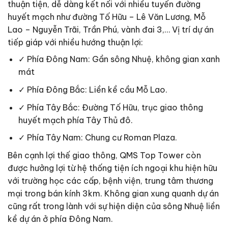
thuận tiện, dễ dàng kết nối với nhiều tuyến đường
huyết mạch như đường Tố Hữu – Lê Văn Lương, Mỗ
Lao – Nguyễn Trãi, Trần Phú, vành đai 3,… Vị trí dự án
tiếp giáp với nhiều hướng thuận lợi:
✓ Phía Đông Nam: Gần sông Nhuệ, không gian xanh
mát
✓ Phía Đông Bắc: Liền kề cầu Mỗ Lao.
✓ Phía Tây Bắc: Đường Tố Hữu, trục giao thông
huyết mạch phía Tây Thủ đô.
✓ Phía Tây Nam: Chung cư Roman Plaza.
Bên cạnh lợi thế giao thông, QMS Top Tower còn
được hưởng lợi từ hệ thống tiện ích ngoại khu hiện hữu
với trường học các cấp, bệnh viện, trung tâm thương
mại trong bán kính 3km. Không gian xung quanh dự án
cũng rất trong lành với sự hiện diện của sông Nhuệ liền
kề dự án ở phía Đông Nam.