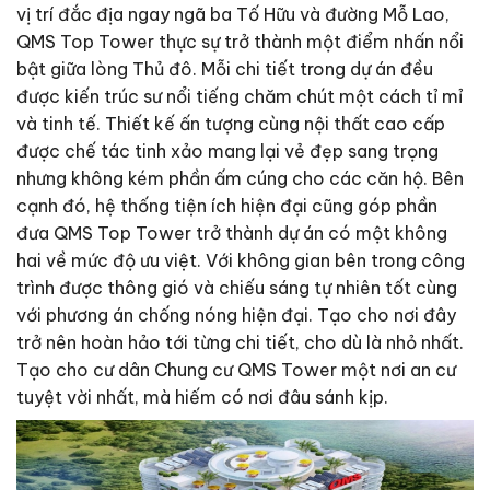
vị trí đắc địa ngay ngã ba Tố Hữu và đường Mỗ Lao,
QMS Top Tower thực sự trở thành một điểm nhấn nổi
bật giữa lòng Thủ đô. Mỗi chi tiết trong dự án đều
được kiến trúc sư nổi tiếng chăm chút một cách tỉ mỉ
và tinh tế. Thiết kế ấn tượng cùng nội thất cao cấp
được chế tác tinh xảo mang lại vẻ đẹp sang trọng
nhưng không kém phần ấm cúng cho các căn hộ. Bên
cạnh đó, hệ thống tiện ích hiện đại cũng góp phần
đưa QMS Top Tower trở thành dự án có một không
hai về mức độ ưu việt. Với không gian bên trong công
trình được thông gió và chiếu sáng tự nhiên tốt cùng
với phương án chống nóng hiện đại. Tạo cho nơi đây
trở nên hoàn hảo tới từng chi tiết, cho dù là nhỏ nhất.
Tạo cho cư dân Chung cư QMS Tower một nơi an cư
tuyệt vời nhất, mà hiếm có nơi đâu sánh kịp.