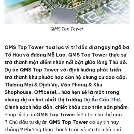
QMS Top Tower
QMS Top Tower tọa lạc vị trí đắc địa ngay ngã ba
Tố Hữu và đường Mỗ Lao, QMS Top Tower thực sự
trở thành một điểm nhấn nổi bật giữa lòng Thủ đô.
Dự án QMS Top Tower với định hướng phát triển
trở thành khu phước hợp căn hộ chung cư cao cấp,
Thương Mại & Dịch Vụ, Văn Phòng & Khu
Shophouse, Officetel,.. hứa hẹn sẽ là một trong
những dự án hot nhất thị trường
Dự Án Cần Thơ
.
Chính sách hấp dẫn, chiết khấu cao trên sản phẩm.
Pháp lý dự án
QMS Top Tower
hiện tại như thế nào
?
Chủ đầu tư dự án
QMS Top Tower
có uy tín hay
không
?
Phương thức thanh toán và ưu đãi nhà phố