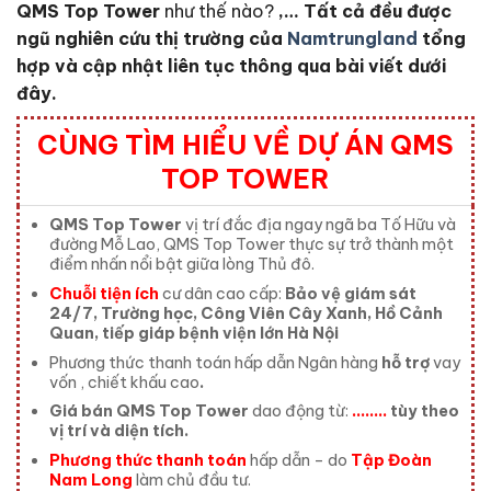
QMS Top Tower
như thế nào?
,… Tất cả đều được
ngũ nghiên cứu thị trường của
Namtrungland
tổng
hợp và cập nhật liên tục thông qua bài viết dưới
đây.
CÙNG TÌM HIỂU VỀ DỰ ÁN QMS
TOP TOWER
QMS Top Tower
vị trí đắc địa ngay ngã ba Tố Hữu và
đường Mỗ Lao, QMS Top Tower thực sự trở thành một
điểm nhấn nổi bật giữa lòng Thủ đô.
Chuỗi tiện ích
cư dân cao cấp:
Bảo vệ giám sát
24/7, Trường học, Công Viên Cây Xanh, Hồ Cảnh
Quan, tiếp giáp bệnh viện lớn Hà Nội
Phương thức thanh toán hấp dẫn Ngân hàng
hỗ trợ
vay
vốn , chiết khấu cao
.
Giá bán QMS Top Tower
dao động từ:
……..
tùy theo
vị trí và diện tích.
Phương thức thanh toán
hấp dẫn – do
Tập Đoàn
Nam Long
làm chủ đầu tư.