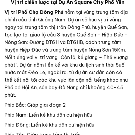
Vị trí chiến lược tại Dự Án Square City Phổ Yên
Vị trí Phố Chợ Đông Phú
nằm tại vùng trung tâm địa
chính của tỉnh Quảng Nam. Dự án sở hữu vị trí vàng
ngay tại trung tâm thị trấn Đông Phú, huyện Quế Sơn,
tọa lạc tại giao lộ của 3 huyện Quế Sơn – Hiệp Đức –
Nông Sơn: Đường DT611 và DT611B, cách trung tâm
huyện Hiệp Đức và trung tâm huyện Nông Sơn 15Km.
Nổi tiếng với vị trí vàng “Cận lộ, kề giang – Thế vượng
phát”. Dự án nằm liền kề với khu du lịch sinh thái Suối
nước mát Đèo Le, ngoài ra, từ dự án cư dân còn có
thể kết nối tới các khu vực lân cận nổi tiếng khác như
Phố cổ Hội An, sân bay Đà Nẵng chỉ khoảng 40-45
phút.
Phía Bắc: Giáp giai đoạn 2
Phía Nam: Liền kề khu dân cư hiện hữu
Phía Đông: Liền kề khu dân cư hiện hữu
Phía Tây: Giáp trung tâm thị trấn