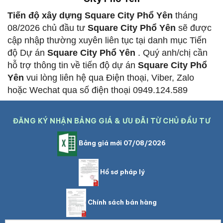
Tiến độ xây dựng Square City Phổ Yên
tháng
08/2026 chủ đầu tư
Square City Phổ Yên
sẽ được
cập nhập thường xuyên liên tục tại danh mục Tiến
độ Dự án
Square City Phổ Yên
. Quý anh/chị cần
hỗ trợ thông tin về tiến độ dự án
Square City Phổ
Yên
vui lòng liên hệ qua Điện thoại, Viber, Zalo
hoặc Wechat qua số điện thoại 0949.124.589
ĐĂNG KÝ NHẬN BẢNG GIÁ & ƯU ĐÃI TỪ CHỦ ĐẦU TƯ
Bảng giá mới 07/08/2026
Hồ sơ pháp lý
Chính sách bán hàng