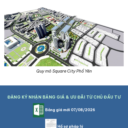
Quy mô Square City Phổ Yên
ĐĂNG KÝ NHẬN BẢNG GIÁ & ƯU ĐÃI TỪ CHỦ ĐẦU TƯ
Bảng giá mới 07/08/2026
Hồ sơ pháp lý