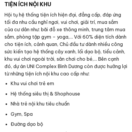
TIỆN ÍCH NỘI KHU
Hội tụ hệ thống tiện ích hiện đại, đẳng cấp, đáp ứng
tối đa nhu cầu nghỉ ngơi, vui chơi, giải trí, mua sắm
của cư dân như: bãi đỗ xe thông minh, trung tâm mua
sắm, phòng tập gym – yoga,… Với 60% diện tích dành
cho tiện ích, cảnh quan, Chủ đầu tư dành nhiều công
sức kiến tạo hệ thống cây xanh, lối dạo bộ, tiểu cảnh,
khu vui chơi ngoài trời, sân chơi cho bé,… Bên cạnh
đó, dự án UNI Complex Bình Dương còn được hưởng lợi
từ những tiện ích nội khu cao cấp như:
Khu vui chơi trẻ em
Hệ thống siêu thị & Shophouse
Nhà trẻ nội khu tiêu chuẩn
Gym, Spa
Đường dạo bộ