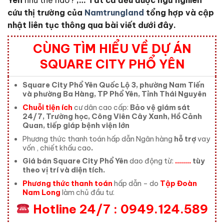
Yên
như thế nào?
,… Tất cả đều được ngũ nghiên
cứu thị trường của
Namtrungland
tổng hợp và cập
nhật liên tục thông qua bài viết dưới đây.
CÙNG TÌM HIỂU VỀ DỰ ÁN
SQUARE CITY PHỔ YÊN
Square City Phổ Yên
Quốc Lộ 3, phường Nam Tiến
và phường Ba Hàng, TP Phổ Yên, Tỉnh Thái Nguyên
Chuỗi tiện ích
cư dân cao cấp:
Bảo vệ giám sát
24/7, Trường học, Công Viên Cây Xanh, Hồ Cảnh
Quan, tiếp giáp bệnh viện lớn
Phương thức thanh toán hấp dẫn Ngân hàng
hỗ trợ
vay
vốn , chiết khấu cao
.
Giá bán Square City Phổ Yên
dao động từ:
……..
tùy
theo vị trí và diện tích.
Phương thức thanh toán
hấp dẫn – do
Tập Đoàn
Nam Long
làm chủ đầu tư.
Hotline 24/7 : 0949.124.589