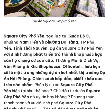
Dự Án Square City Phổ Yên
Square City Phổ Yên tọa lạc tại Quốc Lộ 3,
phường Nam Tiến và phường Ba Hàng, TP Phổ
Yên, Tỉnh Thái Nguyên. Dự án Square City Phổ Yên
với định hướng phát triển trở thành khu phước hợp
căn hộ chung cư cao cấp, Thương Mại & Dịch Vụ,
Văn Phòng & Khu Shophouse, Officetel,.. hứa hẹn
sẽ là một trong những dự án hot nhất thị trường Dự
Án Hải Phòng. Chính sách hấp dẫn, chiết khấu cao
trên sản phẩm.
Pháp lý dự án
Square City Phổ
Yên
hiện tại như thế nào
?
Chủ đầu tư dự án
Square
City Phổ Yên
có uy tín hay không
?
Phương thức
thanh toán và ưu đãi nhà phố
Square City Phổ