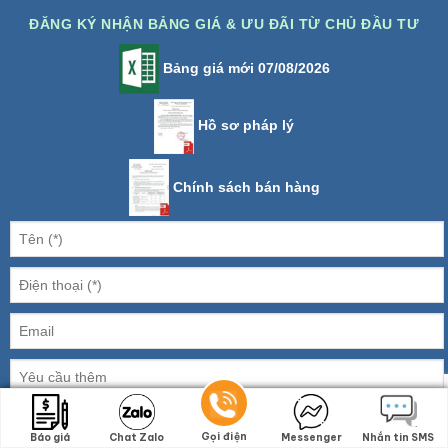
ĐĂNG KÝ NHẬN BẢNG GIÁ & ƯU ĐÃI TỪ CHỦ ĐẦU TƯ
Bảng giá mới 07/08/2026
Hồ sơ pháp lý
Chính sách bán hàng
1 + 2 =
Gọi điện
Gọi điện
Báo giá
Báo giá
Chat Zalo
Chat Zalo
Messenger
Messenger
Nhắn tin SMS
Nhắn tin SMS