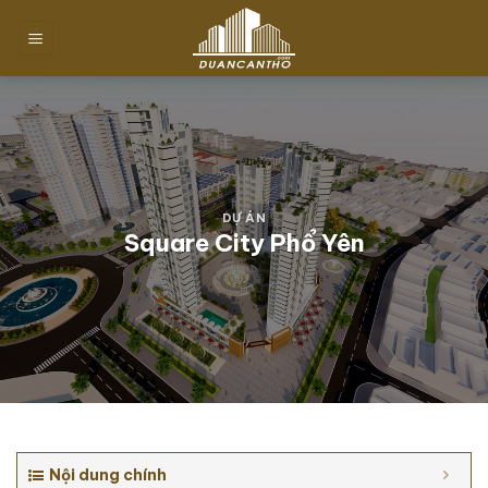
Chuyển
đến
nội
dung
DỰ ÁN
Square City Phổ Yên
Nội dung chính