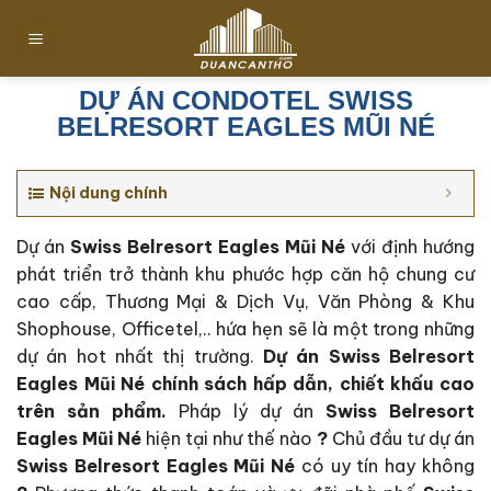
Chuyển
đến
nội
dung
DỰ ÁN CONDOTEL SWISS
BELRESORT EAGLES MŨI NÉ
Nội dung chính
Dự án
Swiss Belresort Eagles Mũi Né
với định hướng
phát triển trở thành khu phước hợp căn hộ chung cư
cao cấp, Thương Mại & Dịch Vụ, Văn Phòng & Khu
Shophouse, Officetel,.. hứa hẹn sẽ là một trong những
dự án hot nhất thị trường.
Dự án Swiss Belresort
Eagles Mũi Né c
hính sách hấp dẫn, chiết khấu cao
trên sản phẩm.
Pháp lý dự án
Swiss Belresort
Eagles Mũi Né
hiện tại như thế nào
?
Chủ đầu tư dự án
Swiss Belresort Eagles Mũi Né
có uy tín hay không