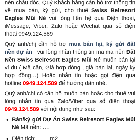
nền châu đốc. Quý Khách hàng cần hỗ trợ thông tin
về mua bán, ký gửi, cho thuê
Swiss Belresort
Eagles Mũi Né
vui lòng liên hệ qua Điện thoại,
iMessage, Viber, Zalo hoặc Wechat qua số điện
thoại 0949.124.589
Quý anh/chị cần hỗ trợ
mua bán lại, ký gửi đất
nền dự án
vui lòng nhắn thông tin mã mã nền
Đất
Nền Swiss Belresort Eagles Mũi Né
muốn bán lại
ví dụ ( Mã căn, Giá hợp đồng , giá bán lại, ngày ký
hợp đồng…) Hoặc nhắn tin hoặc gọi điện qua
hotline
0949.124.589
để hướng dẫn nhé.
Quý anh/chị có căn hộ muốn bán hoặc cho thuê vui
lòng nhắn tin qua Zalo/Viber qua số điện thoại
0949.124.589
với nội dung như sau:
Bán/ký gửi Dự Án Swiss Belresort Eagles Mũi
Né
Mã nền: ….
Diện tích: …….m2