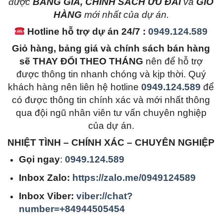
được
BẢNG GIÁ, CHÍNH SÁCH ƯU ĐÃI
và
GIỎ
HÀNG
mới nhất của dự án.
Hotline hỗ trợ dự án 24/7 :
0949.124.589
Giỏ hàng, bảng giá và chính sách bán hàng
sẽ THAY ĐỔI THEO THÁNG
nên để hỗ trợ
được thông tin nhanh chóng và kịp thời. Quý
khách hàng nên liên hệ hotline
0949.124.589
để
có được thông tin chính xác và mới nhất thông
qua đội ngũ nhân viên tư vấn chuyên nghiệp
của dự án.
NHIỆT TÌNH – CHÍNH XÁC – CHUYÊN NGHIỆP
Gọi ngay
:
0949.124.589
Inbox Zalo:
https://zalo.me/0949124589
Inbox Viber:
viber://chat?
number=+84944505454