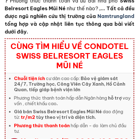
?
Phương thức thanh toán và ưu đãi nhà phố
Swiss
Belresort Eagles Mũi Né
như thế nào?
,… Tất cả đều
được ngũ nghiên cứu thị trường của
Namtrungland
tổng hợp và cập nhật liên tục thông qua bài viết
dưới đây.
CÙNG TÌM HIỂU VỀ CONDOTEL
SWISS BELRESORT EAGLES
MŨI NÉ
Chuỗi tiện ích
cư dân cao cấp:
Bảo vệ giám sát
24/7, Trường học, Công Viên Cây Xanh, Hồ Cảnh
Quan, tiếp giáp bệnh viện lớn
Phương thức thanh toán hấp dẫn Ngân hàng
hỗ trợ
vay
vốn , chiết khấu cao
.
Giá bán Swiss Belresort Eagles Mũi Né
dao động
từ:
tr/m2
tùy theo vị trí và diện tích.
Phương thức thanh toán
hấp dẫn – do
làm chủ đầu
tư.