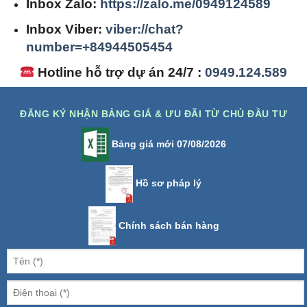
Inbox Zalo:
https://zalo.me/0949124589
Inbox Viber:
viber://chat?
number=+84944505454
Hotline hỗ trợ dự án 24/7 :
0949.124.589
ĐĂNG KÝ NHẬN BẢNG GIÁ & ƯU ĐÃI TỪ CHỦ ĐẦU TƯ
Bảng giá mới 07/08/2026
Hồ sơ pháp lý
Chính sách bán hàng