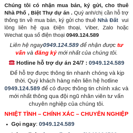
Chúng tôi có nhận mua bán, ký gửi, cho thuê
Nhà Phố , Biệt Thự dự án .
Quý anh/chị cần hỗ trợ
thông tin về mua bán, ký gửi cho thuê
Nhà Đất
vui
lòng liên hệ qua Điện thoại, Viber, Zalo hoặc
Wechat qua số điện thoại
0949.124.589
L
iên hệ ngay
0949.124.589
để nhận được
tư
vấn
và
đăng ký
mới nhất của chúng tôi.
Hotline hỗ trợ dự án 24/7 :
0949.124.589
Để hỗ trợ được thông tin nhanh chóng và kịp
thời. Quý khách hàng nên liên hệ hotline
0949.124.589
để có được thông tin chính xác và
mới nhất thông qua đội ngũ nhân viên tư vấn
chuyên nghiệp của chúng tôi.
NHIỆT TÌNH – CHÍNH XÁC – CHUYÊN NGHIỆP
Gọi ngay
:
0949.124.589