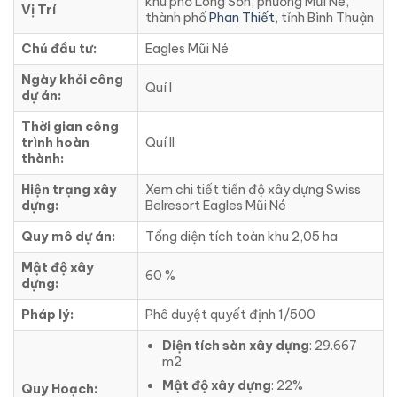
khu phố Long Sơn, phường Mũi Né,
Vị Trí
thành phố
Phan Thiết
, tỉnh Bình Thuận
Chủ đầu tư:
Eagles Mũi Né
Ngày khỏi công
Quí I
dự án:
Thời gian công
trình hoàn
Quí II
thành:
Hiện trạng xây
Xem chi tiết tiến độ xây dựng Swiss
dựng:
Belresort Eagles Mũi Né
Quy mô dự án:
Tổng diện tích toàn khu 2,05 ha
Mật độ xây
60 %
dựng:
Pháp lý:
Phê duyệt quyết định 1/500
Diện tích sàn xây dựng
: 29.667
m2
Mật độ xây dựng
: 22%
Quy Hoạch: