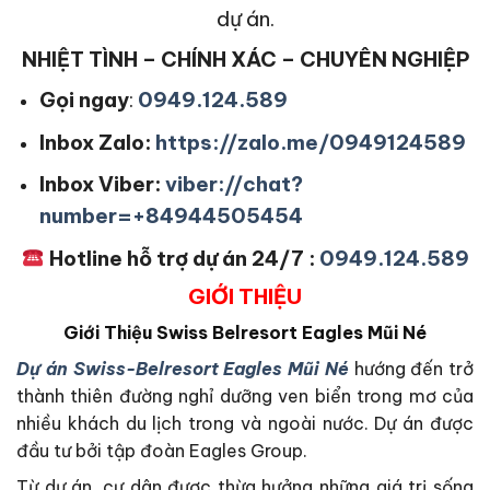
dự án.
NHIỆT TÌNH – CHÍNH XÁC – CHUYÊN NGHIỆP
Gọi ngay
:
0949.124.589
Inbox Zalo:
https://zalo.me/0949124589
Inbox Viber:
viber://chat?
number=+84944505454
Hotline hỗ trợ dự án 24/7 :
0949.124.589
GIỚI THIỆU
Giới Thiệu
Swiss Belresort Eagles Mũi Né
Dự án Swiss-Belresort Eagles Mũi Né
hướng đến trở
thành thiên đường nghỉ dưỡng ven biển trong mơ của
nhiều khách du lịch trong và ngoài nước. Dự án được
đầu tư bởi tập đoàn Eagles Group.
Từ dự án, cư dân được thừa hưởng những giá trị sống