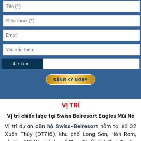
4 + 5 =
VỊ TRÍ
Vị trí chiến lược tại
Swiss Belresort Eagles Mũi Né
Vị trí dự án
căn hộ Swiss-Belresort
nằm tại số 32
Xuân Thủy (DT716), khu phố Long Sơn, Hòn Rơm,