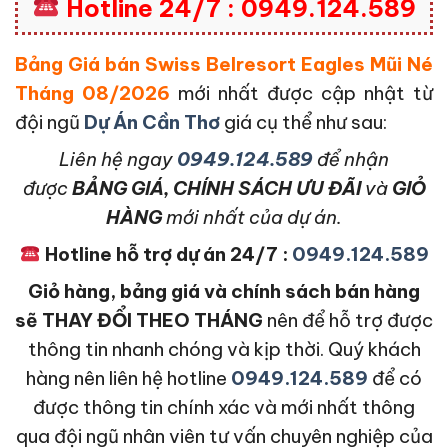
Hotline 24/7 : 0949.124.589
Bảng Giá bán Swiss Belresort Eagles Mũi Né
Tháng 08/2026
mới nhất được cập nhật từ
đội ngũ
Dự Án Cần Thơ
giá cụ thể như sau:
L
iên hệ ngay
0949.124.589
để nhận
được
BẢNG GIÁ, CHÍNH SÁCH ƯU ĐÃI
và
GIỎ
HÀNG
mới nhất của dự án.
Hotline hỗ trợ dự án 24/7 :
0949.124.589
Giỏ hàng, bảng giá và chính sách bán hàng
sẽ THAY ĐỔI THEO THÁNG
nên để hỗ trợ được
thông tin nhanh chóng và kịp thời. Quý khách
hàng nên liên hệ hotline
0949.124.589
để có
được thông tin chính xác và mới nhất thông
qua đội ngũ nhân viên tư vấn chuyên nghiệp của