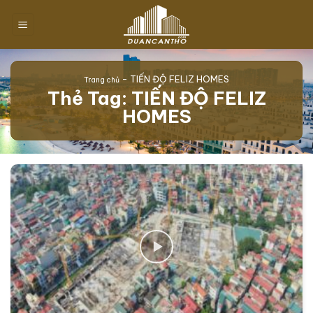
Chuyển
đến
nội
dung
-
TIẾN ĐỘ FELIZ HOMES
Trang chủ
Thẻ Tag:
TIẾN ĐỘ FELIZ
HOMES