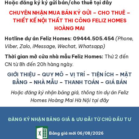
Hoặc đăng ký ký gửi bán/cho thuê tại đây
CHUYÊN NHẬN MUA BÁN KÝ GỬI – CHO THUÊ –
THIẾT KẾ NỘI THẤT THI CÔNG FELIZ HOMES
HOÀNG MAI
Hotline dự án Feliz Homes: 09444.505.454
(Phone,
Viber, Zalo, iMessage, Wechat, Whatsapp)
Thời gian mở cửa nhà mẫu Feliz Homes
:
Thứ 2 đến
CN từ 8h đến 20h hàng ngày.
GIỚI THIỆU
–
QUY MÔ
–
VỊ TRÍ
–
TIỆN ÍCH
–
MẶT
BẰNG
–
NHÀ MẪU
–
THANH TOÁN
–
GIÁ BÁN
Hoặc đăng ký nhận bảng giá, thông tin dự án Feliz
Homes Hoàng Mai Hà Nội tại đây
ĐĂNG KÝ NHẬN BẢNG GIÁ & ƯU ĐÃI TỪ CHỦ ĐẦU TƯ
Bảng giá mới 06/08/2026