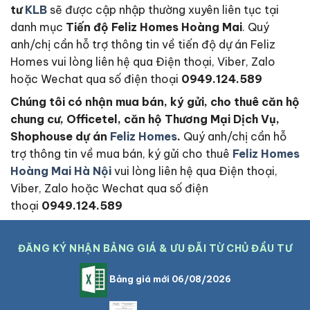
tư
KLB
sẽ được cập nhập thường xuyên liên tục tại
danh mục
Tiến độ Feliz Homes Hoàng Mai
. Quý
anh/chị cần hỗ trợ thông tin về tiến độ dự án Feliz
Homes vui lòng liên hệ qua Điện thoại, Viber, Zalo
hoặc Wechat qua số điện thoại
0949.124.589
Chúng tôi có nhận mua bán, ký gửi, cho thuê căn hộ
chung cư, Officetel, căn hộ Thương Mại Dịch Vụ,
Shophouse dự án
Feliz Homes
.
Quý anh/chị cần hỗ
trợ thông tin về mua bán, ký gửi cho thuê
Feliz Homes
Hoàng Mai Hà Nội
vui lòng liên hệ qua Điện thoại,
Viber, Zalo hoặc Wechat qua số điện
thoại
0949.124.589
ĐĂNG KÝ NHẬN BẢNG GIÁ & ƯU ĐÃI TỪ CHỦ ĐẦU TƯ
Bảng giá mới 06/08/2026