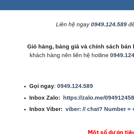
L
iên hệ ngay
0949.124.589
để
Giỏ hàng, bảng giá và chính sách b
khách hàng nên liên hệ hotline
0949.124
Gọi ngay
:
0949.124.589
Inbox Zalo:
https://zalo.me/09491245
Inbox Viber:
viber: // chat? Number =
Một số dự án tiê