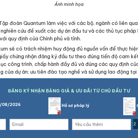
Ảnh minh họa
Tập đoàn Quantum làm việc với các bộ, ngành có liên quan
iên cứu đề xuất các dự án đầu tư và các thủ tục pháp ly
ới quy định của Chính phủ và tỉnh.
m sẽ có trách nhiệm huy động đủ nguồn vốn để thực hiện 
giấy chứng nhận đăng ký đầu tư theo đúng tiến độ cam kết; 
ục công trình, chấp hành đầy đủ và đúng các quy định của 
 của dự án; ưu tiên đào tạo nghề và sử dụng lao động tại
ĐĂNG KÝ NHẬN BẢNG GIÁ & ƯU ĐÃI TỪ CHỦ ĐẦU TƯ
9/08/2026
Hồ sơ pháp lý
C
2 