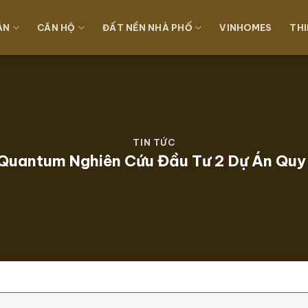
ÁN
CĂN HỘ
ĐẤT NỀN NHÀ PHỐ
VINHOMES
THI
TIN TỨC
uantum Nghiên Cứu Đầu Tư 2 Dự Án Quy 