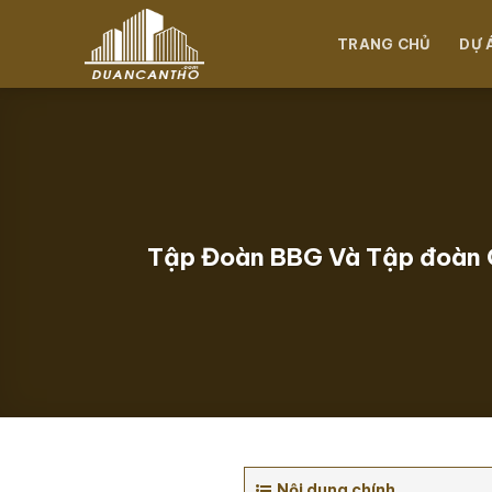
Chuyển
đến
TRANG CHỦ
DỰ 
nội
dung
Tập Đoàn BBG Và Tập đoàn Q
Nội dung chính