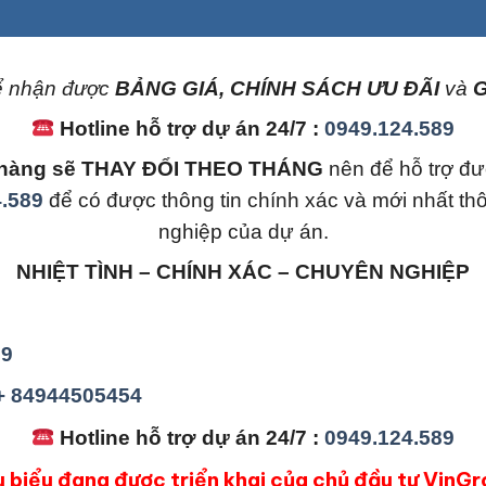
 nhận được
BẢNG GIÁ, CHÍNH SÁCH ƯU ĐÃI
và
G
Hotline hỗ trợ dự án 24/7 :
0949.124.589
án hàng sẽ THAY ĐỔI THEO THÁNG
nên để hỗ trợ đư
.589
để có được thông tin chính xác và mới nhất th
nghiệp của dự án.
NHIỆT TÌNH – CHÍNH XÁC – CHUYÊN NGHIỆP
89
 + 84944505454
Hotline hỗ trợ dự án 24/7 :
0949.124.589
u biểu đang đươc triển khai của chủ đầu tư VinGr