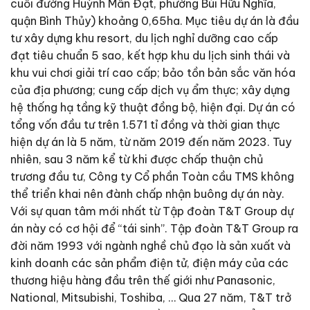
cuối đường Huỳnh Mẫn Đạt, phường Bùi Hữu Nghĩa,
quận Bình Thủy) khoảng 0,65ha. Mục tiêu dự án là đầu
tư xây dựng khu resort, du lịch nghỉ dưỡng cao cấp
đạt tiêu chuẩn 5 sao, kết hợp khu du lịch sinh thái và
khu vui chơi giải trí cao cấp; bảo tồn bản sắc văn hóa
của địa phương; cung cấp dịch vụ ẩm thực; xây dựng
hệ thống hạ tầng kỹ thuật đồng bộ, hiện đại. Dự án có
tổng vốn đầu tư trên 1.571 tỉ đồng và thời gian thực
hiện dự án là 5 năm, từ năm 2019 đến năm 2023. Tuy
nhiên, sau 3 năm kể từ khi được chấp thuận chủ
trương đầu tư, Công ty Cổ phần Toàn cầu TMS không
thể triển khai nên đành chấp nhận buông dự án này.
Với sự quan tâm mới nhất từ Tập đoàn T&T Group dự
án này có cơ hội để “tái sinh”. Tập đoàn T&T Group ra
đời năm 1993 với ngành nghề chủ đạo là sản xuất và
kinh doanh các sản phẩm điện tử, điện máy của các
thương hiệu hàng đầu trên thế giới như Panasonic,
National, Mitsubishi, Toshiba, … Qua 27 năm, T&T trở