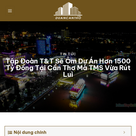
Chuyển
đến
nội
dung
TIN TỨC
Tập Đoàn T&T Sẽ Ôm Dự Án Hơn 1500
Tỷ Đồng Tại Cần Thơ Mà TMS Vừa Rút
Lui
Nội dung chính