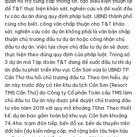
quan hỗ trợ cung cấp thông tin, tạo điều kiện thuận lợi
để T&T thực hiện khảo sát, nghiên cứu và đề xuất đầu
tư các dự án đúng quy định pháp luật. UBND thành phố
cũng cho biết, công văn chấp thuận cho T&T khảo
sát, nghiên cứu các dự án không phải là văn bản chấp
thuận chủ trương đầu tư dự án hoặc công nhận chủ
đầu tư dự án. Việc lựa chọn chủ đầu tư dự án sẽ được
thực hiện theo đúng quy định của pháp luật. Trong số
3 dự án mà Tập đoàn T&T đang đề xuất đầu tư thì dự
án đầu tư phát triển khu vực Cồn Sơn vừa bị UBND TP.
Cần Thơ thu hồi chủ trương đầu tư. Theo tìm hiểu, dự
án này trước đây có tên khu du lịch Cồn Sơn (Resort
TMS Cần Thơ) do Công ty Cổ phần Toàn cầu TMS làm
chủ đầu tư. Dự án này được phê duyệt chủ trương đầu
tư vào năm 2019 với quy mô khoảng 75ha. Theo thiết
kế, dự án bao gồm toàn bộ khu vực Cồn Sơn khoảng
74,4ha, trạm đón tiếp, bến đỗ xe, bến du thuyền trên
đất liền (dự kiến nâng cấp, mở rộng bến tàu hiện hữu