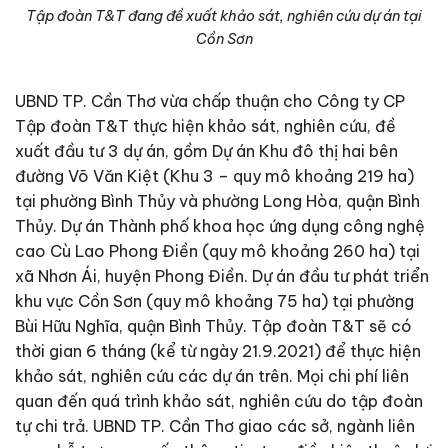
Tập đoàn T&T đang đề xuất khảo sát, nghiên cứu dự án tại
Cồn Sơn
UBND TP. Cần Thơ vừa chấp thuận cho Công ty CP
Tập đoàn T&T thực hiện khảo sát, nghiên cứu, đề
xuất đầu tư 3 dự án, gồm Dự án Khu đô thị hai bên
đường Võ Văn Kiệt (Khu 3 – quy mô khoảng 219 ha)
tại phường Bình Thủy và phường Long Hòa, quận Bình
Thủy. Dự án Thành phố khoa học ứng dụng công nghệ
cao Cù Lao Phong Điền (quy mô khoảng 260 ha) tại
xã Nhơn Ái, huyện Phong Điền. Dự án đầu tư phát triển
khu vực Cồn Sơn (quy mô khoảng 75 ha) tại phường
Bùi Hữu Nghĩa, quận Bình Thủy. Tập đoàn T&T sẽ có
thời gian 6 tháng (kể từ ngày 21.9.2021) để thực hiện
khảo sát, nghiên cứu các dự án trên. Mọi chi phí liên
quan đến quá trình khảo sát, nghiên cứu do tập đoàn
tự chi trả. UBND TP. Cần Thơ giao các sở, ngành liên