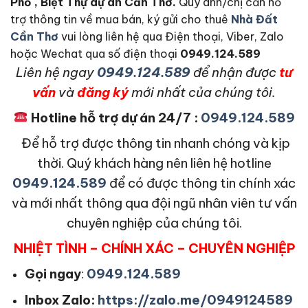
Phố , Biệt Thự dự án Cần Thơ.
Quý anh/chị cần hỗ
trợ thông tin về mua bán, ký gửi cho thuê
Nhà Đất
Cần Thơ
vui lòng liên hệ qua Điện thoại, Viber, Zalo
hoặc Wechat qua số điện thoại
0949.124.589
L
iên hệ ngay
0949.124.589
để nhận được
tư
vấn
và
đăng ký
mới nhất của chúng tôi.
Hotline hỗ trợ dự án 24/7 :
0949.124.589
Để hỗ trợ được thông tin nhanh chóng và kịp
thời. Quý khách hàng nên liên hệ hotline
0949.124.589
để có được thông tin chính xác
và mới nhất thông qua đội ngũ nhân viên tư vấn
chuyên nghiệp của chúng tôi.
NHIỆT TÌNH – CHÍNH XÁC – CHUYÊN NGHIỆP
Gọi ngay
:
0949.124.589
Inbox Zalo:
https://zalo.me/0949124589