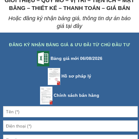
GIỚI THIỆU – QUY MÔ – VỊ TRÍ – TIỆN ÍCH – MẶT
BẰNG – THIẾT KẾ – THANH TOÁN – GIÁ BÁN
Hoặc đăng ký nhận bảng giá, thông tin dự án báo
giá tại đây
ĐĂNG KÝ NHẬN BẢNG GIÁ & ƯU ĐÃI TỪ CHỦ ĐẦU TƯ
Bảng giá mới 06/08/2026
Hồ sơ pháp lý
Chính sách bán hàng