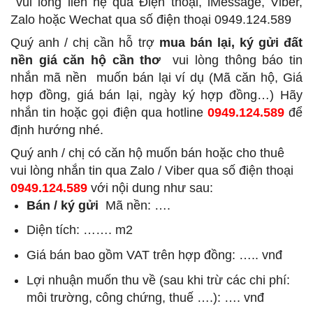
vui lòng liên hệ qua Điện thoại, iMessage, Viber,
Zalo hoặc Wechat qua số điện thoại 0949.124.589
Quý anh / chị cần hỗ trợ
mua bán lại, ký gửi đất
nền giá căn hộ cần thơ
vui lòng thông báo tin
nhắn mã nền
muốn bán lại ví dụ (Mã căn hộ, Giá
hợp đồng, giá bán lại, ngày ký hợp đồng…) Hãy
nhắn tin hoặc gọi điện qua hotline
0949.124.589
để
định hướng nhé.
Quý anh / chị có căn hộ muốn bán hoặc cho thuê
vui lòng nhắn tin qua Zalo / Viber qua số điện thoại
0949.124.589
với nội dung như sau:
Bán / ký gửi
Mã nền: ….
Diện tích: ……. m2
Giá bán bao gồm VAT trên hợp đồng: ….. vnđ
Lợi nhuận muốn thu về (sau khi trừ các chi phí:
môi trường, công chứng, thuế ….): …. vnđ