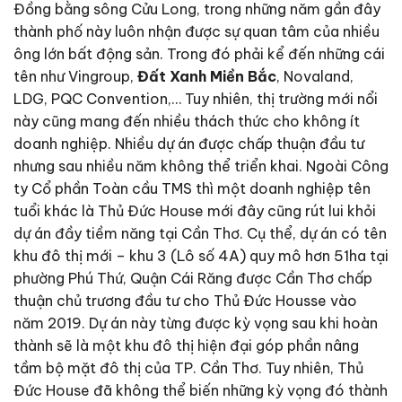
Đồng bằng sông Cửu Long, trong những năm gần đây
thành phố này luôn nhận được sự quan tâm của nhiều
ông lớn bất động sản. Trong đó phải kể đến những cái
tên như Vingroup,
Đất Xanh Miền Bắc
, Novaland,
LDG, PQC Convention,… Tuy nhiên, thị trường mới nổi
này cũng mang đến nhiều thách thức cho không ít
doanh nghiệp. Nhiều dự án được chấp thuận đầu tư
nhưng sau nhiều năm không thể triển khai. Ngoài Công
ty Cổ phần Toàn cầu TMS thì một doanh nghiệp tên
tuổi khác là Thủ Đức House mới đây cũng rút lui khỏi
dự án đầy tiềm năng tại Cần Thơ. Cụ thể, dự án có tên
khu đô thị mới – khu 3 (Lô số 4A) quy mô hơn 51ha tại
phường Phú Thứ, Quận Cái Răng được Cần Thơ chấp
thuận chủ trương đầu tư cho Thủ Đức Housse vào
năm 2019. Dự án này từng được kỳ vọng sau khi hoàn
thành sẽ là một khu đô thị hiện đại góp phần nâng
tầm bộ mặt đô thị của TP. Cần Thơ. Tuy nhiên, Thủ
Đức House đã không thể biến những kỳ vọng đó thành