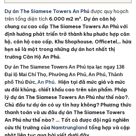
Dự án The Siamese Towers An Phú
được quy hoạch
trên tổng diện tích
6.000 m2
m². Dự án căn hộ
chung cư cao cấp The Siamese Towers An Phú với
định hướng phát triển trở thành khu phước hợp căn
hộ, căn hộ cao cấp, Khu Shophouse, Officetel,.. hứa
hẹn sẽ là một trong những dự án hot nhất thị
trường Căn Hộ An Phú.
Dự án The Siamese Towers An Phú tọa lạc ngay 136
Đại lộ Mai Chí Thọ, Phường An Phú, An Phú, Thành
Hiện tại đã mức giá và mức
phố Thủ Đức,
An Phú
.
ưu đãi khủng, chiết khấu cao trên sản phẩm. Pháp
lý dự án The Siamese Towers An Phú như thế nào?.
Chủ đầu tư dự án có uy tín hay không? Phương thức
thanh toán và ưu đãu dự án The Siamese Towers
An Phú như thế nào?
… Tất cả được đội ngũ nghiên
cứu thị trường của
Namtrungland
tổng hợp và cập
nhật liên tục qua bài viết dưới đây.