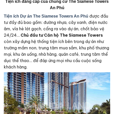
Tiện ích đẳng cấp của
chung cư The Siamese Towers
An Phú
được đầu
Tiện ích Dự án
The Siamese Towers An Phú
tư đầy đủ bao gồm: đường nhựa, cây xanh, điện nước
âm, vỉa hè lát gạch, cổng ra vào dự án, chốt bảo vệ
24/24…
Chủ đầu tư Căn hộ The Siamese Towers
còn xây dựng hệ thống tiện ích bên trong dự án như
trường mầm non, trung tâm mua sắm, khu phố thương
mại, khu ăn uống, nhà hàng, quán café, trung tâm thể
dục thể thao… để đáp ứng mọi nhu cầu cuộc sống
khách hàng.