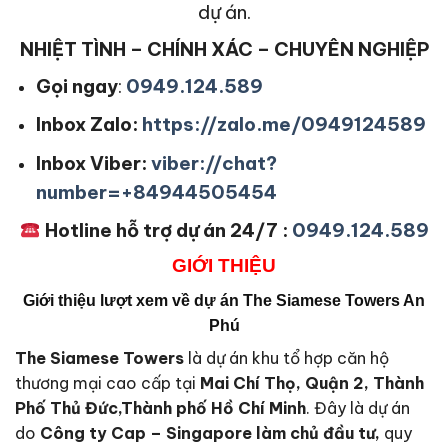
dự án.
NHIỆT TÌNH – CHÍNH XÁC – CHUYÊN NGHIỆP
Gọi ngay
:
0949.124.589
Inbox Zalo:
https://zalo.me/0949124589
Inbox Viber:
viber://chat?
number=+84944505454
Hotline hỗ trợ dự án 24/7 :
0949.124.589
GIỚI THIỆU
Giới thiệu lượt xem về dự án The Siamese Towers An
Phú
The Siamese Towers
là dự án khu tổ hợp căn hộ
thương mại cao cấp tại
Mai Chí Thọ, Quận 2, Thành
Phố Thủ Đức,Thành phố Hồ Chí Minh
. Đây là dự án
do
Công ty
Cap – Singapore
làm chủ đầu tư,
quy