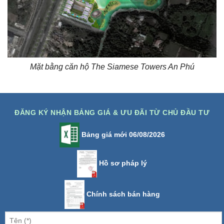
Mặt bằng căn hộ The Siamese Towers An Phú
ĐĂNG KÝ NHẬN BẢNG GIÁ & ƯU ĐÃI TỪ CHỦ ĐẦU TƯ
Bảng giá mới 06/08/2026
Hồ sơ pháp lý
Chính sách bán hàng