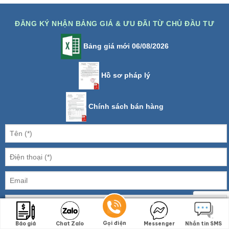
ĐĂNG KÝ NHẬN BẢNG GIÁ & ƯU ĐÃI TỪ CHỦ ĐẦU TƯ
Bảng giá mới 06/08/2026
Hồ sơ pháp lý
Chính sách bán hàng
Gọi điện
Gọi điện
Báo giá
Báo giá
Chat Zalo
Chat Zalo
Messenger
Messenger
Nhắn tin SMS
Nhắn tin SMS
3 + 4 =