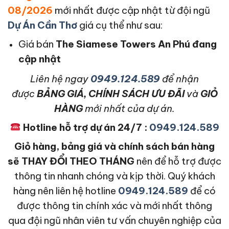
08/2026
mới nhất được cập nhật từ đội ngũ
Dự Án Cần Thơ
giá cụ thể như sau:
Giá bán
The Siamese Towers An Phú
đang
cập nhật
L
iên hệ ngay
0949.124.589
để nhận
được
BẢNG GIÁ, CHÍNH SÁCH ƯU ĐÃI
và
GIỎ
HÀNG
mới nhất của dự án.
Hotline hỗ trợ dự án 24/7 :
0949.124.589
Giỏ hàng, bảng giá và chính sách bán hàng
sẽ THAY ĐỔI THEO THÁNG
nên để hỗ trợ được
thông tin nhanh chóng và kịp thời. Quý khách
hàng nên liên hệ hotline
0949.124.589
để có
được thông tin chính xác và mới nhất thông
qua đội ngũ nhân viên tư vấn chuyên nghiệp của