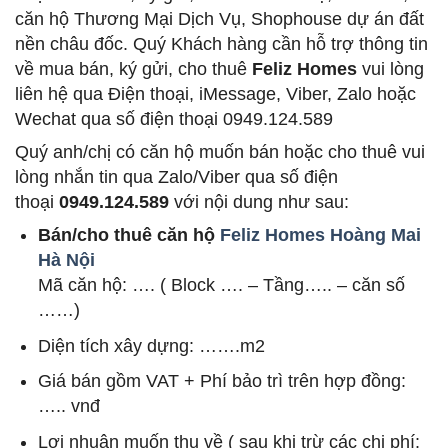
căn hộ Thương Mại Dịch Vụ, Shophouse dự án đất
nền châu đốc. Quý Khách hàng cần hỗ trợ thông tin
về mua bán, ký gửi, cho thuê
Feliz Homes
vui lòng
liên hệ qua Điện thoại, iMessage, Viber, Zalo hoặc
Wechat qua số điện thoại 0949.124.589
Quý anh/chị có căn hộ muốn bán hoặc cho thuê vui
lòng nhắn tin qua Zalo/Viber qua số điện
thoại
0949.124.589
với nội dung như sau:
Bán/cho thuê căn hộ
Feliz Homes Hoàng Mai
Hà Nội
Mã căn hộ: …. ( Block …. – Tầng….. – căn số
……)
Diện tích xây dựng: …….m2
Giá bán gồm VAT + Phí bảo trì trên hợp đồng:
….. vnđ
Lợi nhuận muốn thu về ( sau khi trừ các chi phí: