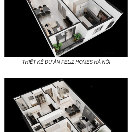
THIẾT KẾ DỰ ÁN FELIZ HOMES HÀ NỘI