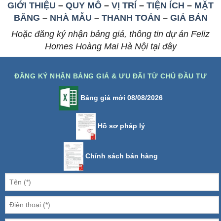
GIỚI THIỆU
–
QUY MÔ
–
VỊ TRÍ
–
TIỆN ÍCH
–
MẶT
BẰNG
–
NHÀ MẪU
–
THANH TOÁN
–
GIÁ BÁN
Hoặc đăng ký nhận bảng giá, thông tin dự án Feliz
Homes Hoàng Mai Hà Nội tại đây
ĐĂNG KÝ NHẬN BẢNG GIÁ & ƯU ĐÃI TỪ CHỦ ĐẦU TƯ
Bảng giá mới 08/08/2026
Hồ sơ pháp lý
Chính sách bán hàng