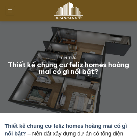
Chuyển
đến
nội
dung
TIN TỨC
Thiết kế chung cư feliz homes hoàng
mai có gì nổi bật?
Thiết kế chung cư feliz homes hoàng mai có gì
nổi bật?
– Nền đất xây dựng dự án có tổng diện