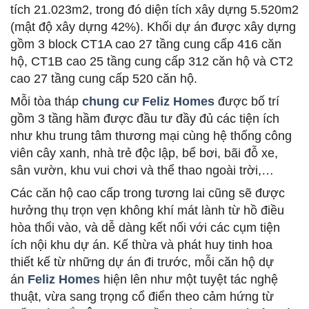
tích 21.023m2, trong đó diện tích xây dựng 5.520m2
(mật độ xây dựng 42%). Khối dự án được xây dựng
gồm 3 block CT1A cao 27 tầng cung cấp 416 căn
hộ, CT1B cao 25 tầng cung cấp 312 căn hộ và CT2
cao 27 tầng cung cấp 520 căn hộ.
Mỗi tòa tháp
chung cư Feliz Homes
được bố trí
gồm 3 tầng hầm được đầu tư đầy đủ các tiện ích
như khu trung tâm thương mại cùng hệ thống công
viên cây xanh, nhà trẻ độc lập, bể bơi, bãi đỗ xe,
sân vườn, khu vui chơi và thể thao ngoài trời,…
Các căn hộ cao cấp trong tương lai cũng sẽ được
hưởng thụ trọn vẹn không khí mát lành từ hồ điều
hòa thổi vào, và dễ dàng kết nối với các cụm tiện
ích nội khu dự án. Kế thừa và phát huy tinh hoa
thiết kế từ những dự án đi trước, mỗi căn hộ dự
án
Feliz Homes
hiện lên như một tuyệt tác nghệ
thuật, vừa sang trọng cổ điển theo cảm hứng từ