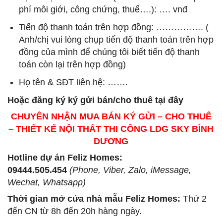
phí môi giới, công chứng, thuế….): …. vnđ
Tiến độ thanh toán trên hợp đồng: ……………. (
Anh/chị vui lòng chụp tiến độ thanh toán trên hợp
đồng của mình để chúng tôi biết tiến độ thanh
toán còn lại trên hợp đồng)
Họ tên & SĐT liên hệ: …….
Hoặc đăng ký ký gửi bán/cho thuê tại đây
CHUYÊN NHẬN MUA BÁN KÝ GỬI – CHO THUÊ
– THIẾT KẾ NỘI THẤT THI CÔNG LDG SKY BÌNH
DƯƠNG
Hotline dự án Feliz Homes:
09444.505.454
(Phone, Viber, Zalo, iMessage,
Wechat, Whatsapp)
Thời gian mở cửa nhà mẫu Feliz Homes
:
Thứ 2
đến CN từ 8h đến 20h hàng ngày.