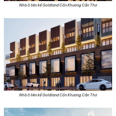
Nhà ở liên kế Goldland Cồn Khương Cần Thơ
Nhà ở liên kế Goldland Cồn Khương Cần Thơ