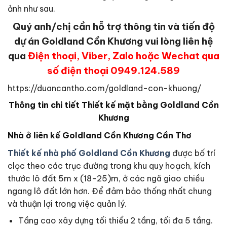
ảnh như sau.
Quý anh/chị cần hỗ trợ thông tin và tiến độ
dự án Goldland Cồn Khương vui lòng liên hệ
qua
Điện thoại, Viber, Zalo hoặc Wechat qua
số điện thoại 0949.124.589
https://duancantho.com/goldland-con-khuong/
Thông tin chi tiết Thiết kế mặt bằng Goldland Cồn
Khương
Nhà ở liên kế Goldland Cồn Khương Cần Thơ
Thiết kế nhà phố Goldland Cồn Khương
được bố trí
clọc theo các trục đường trong khu quy hoạch, kích
thước lô đất 5m x (18-25)m, ở các ngã giao chiều
ngang lô đất lớn hơn. Để đảm bảo thống nhất chung
và thuận lợi trong việc quản lý.
Tầng cao xây dựng tối thiểu 2 tầng, tối đa 5 tầng.