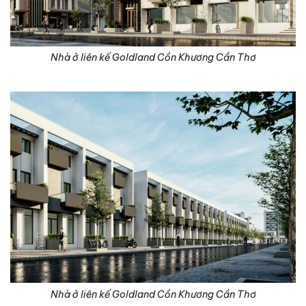
Nhà ở liên kế Goldland Cồn Khương Cần Thơ
Nhà ở liên kế Goldland Cồn Khương Cần Thơ