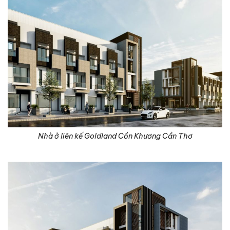
Nhà ở liên kế Goldland Cồn Khương Cần Thơ