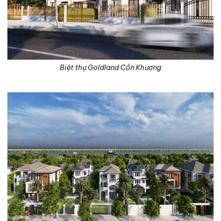
Biệt thự Goldland Cồn Khương