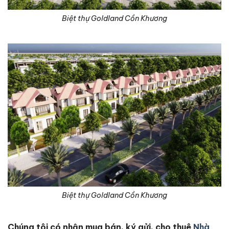
Biệt thự Goldland Cồn Khương
Biệt thự Goldland Cồn Khương
Chúng tôi có nhận mua bán, ký gửi, cho thuê
Nhà