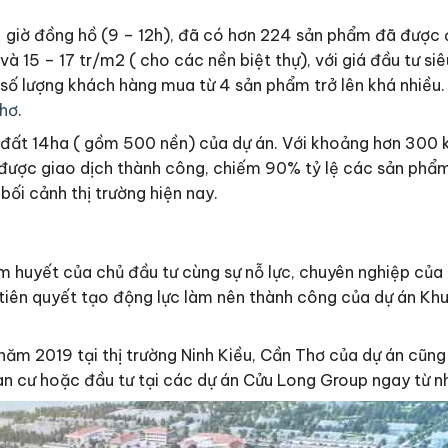
3 giờ đồng hồ (9 – 12h), đã có hơn 224 sản phẩm đã được 
à 15 – 17 tr/m2 ( cho các nền biệt thự), với giá đầu tư si
 số lượng khách hàng mua từ 4 sản phẩm trở lên khá nhiều
hơ
.
ỹ đất 14ha ( gồm 500 nền) của dự án. Với khoảng hơn 300 k
 được giao dịch thành công, chiếm 90% tỷ lệ các sản phẩm 
ối cảnh thị trường hiện nay.
m huyết của chủ đầu tư cùng sự nỗ lực, chuyên nghiệp của 
tiên quyết tạo động lực làm nên thành công của dự án Khu 
năm 2019 tại thị trường Ninh Kiều, Cần Thơ của dự án cũng
an cư hoặc đầu tư tại các dự án Cửu Long Group ngay từ n