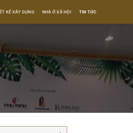
ẾT KẾ XÂY DỰNG
NHÀ Ở XÃ HỘI
TIN TỨC