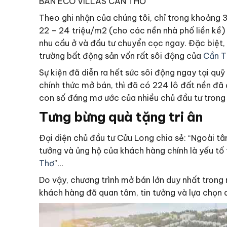
BÁN ECO VILLAS CẦN THƠ
Theo ghi nhận của chúng tôi, chỉ trong khoảng 
22 – 24 triệu/m2 (cho các nền nhà phố liền kề) v
nhu cầu ở và đầu tư chuyển cọc ngay. Đặc biệt,
trường bất động sản vốn rất sôi động của
Cần T
Sự kiện đã diễn ra hết sức sôi động ngay tại qu
chính thức mở bán, thì đã có 224 lô đất nền đã
con số đáng mơ ước của nhiều chủ đầu tư trong b
Tưng bừng quà tặng tri ân
Đại diện chủ đầu tư Cửu Long chia sẻ: “Ngoài tâ
tưởng và ủng hộ của khách hàng chính là yếu tố 
Thơ
”…
Do vậy, chương trình mở bán lớn duy nhất trong 
khách hàng đã quan tâm, tin tưởng và lựa chọn 