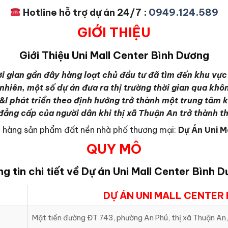
Hotline hỗ trợ dự án 24/7 :
0949.124.589
GIỚI THIỆU
Giới Thiệu
Uni Mall Center Bình Dương
ời gian gần đây hàng loạt chủ đầu tư đã tìm đến khu vự
nhiên, một số dự án đưa ra thị trường thời gian qua khô
I phát triển theo định hướng trở thành một trung tâm k
rí đẳng cấp của người dân khi thị xã Thuận An trở thành
ch hàng sản phẩm đất nền nhà phố thương mại:
Dự Án Uni M
QUY MÔ
g tin chi tiết về Dự án
Uni Mall Center Bình 
DỰ ÁN UNI MALL CENTER
Mặt tiền đường ĐT 743, phường An Phú, thị xã Thuận An,