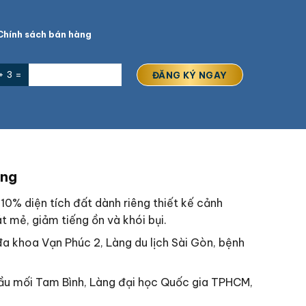
hính sách bán hàng
+ 3 =
ơng
0% diện tích đất dành riêng thiết kế cảnh
 mẻ, giảm tiếng ồn và khói bụi.
đa khoa Vạn Phúc 2, Làng du lịch Sài Gòn, bệnh
ầu mối Tam Bình, Làng đại học Quốc gia TPHCM,