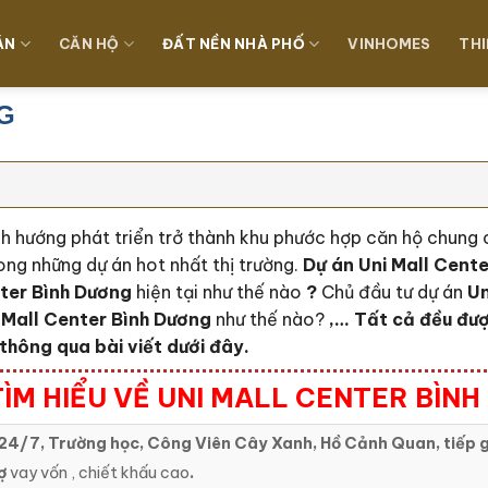
ÁN
CĂN HỘ
ĐẤT NỀN NHÀ PHỐ
VINHOMES
THI
G
ịnh hướng phát triển trở thành khu phước hợp căn hộ chung
ong những dự án hot nhất thị trường.
Dự án Uni Mall Cente
nter Bình Dương
hiện tại như thế nào
?
Chủ đầu tư dự án
Un
 Mall Center Bình Dương
như thế nào?
,… Tất cả đều đượ
thông qua bài viết dưới đây.
ÌM HIỂU VỀ UNI MALL CENTER BÌN
24/7, Trường học, Công Viên Cây Xanh, Hồ Cảnh Quan, tiếp g
ợ
vay vốn , chiết khấu cao
.