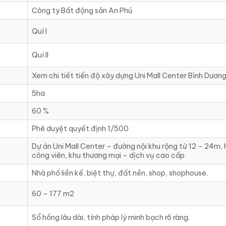
Công ty Bất động sản An Phú
Quí I
Quí II
Xem chi tiết tiến độ xây dựng Uni Mall Center Bình Dươn
5ha
60 %
Phê duyệt quyết định 1/500
Dự án Uni Mall Center – đường nội khu rộng từ 12 – 24m,
công viên, khu thương mại – dịch vụ cao cấp
Nhà phố liền kế, biệt thự, đất nền, shop, shophouse.
60 – 177 m2
Sổ hồng lâu dài, tính pháp lý minh bạch rõ ràng.