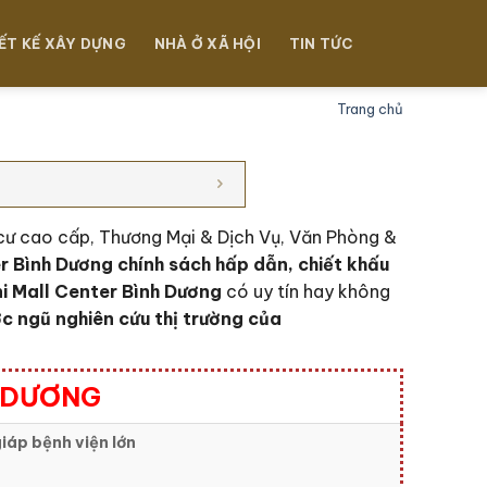
ẾT KẾ XÂY DỰNG
NHÀ Ở XÃ HỘI
TIN TỨC
Trang chủ
 cư cao cấp, Thương Mại & Dịch Vụ, Văn Phòng &
r Bình Dương c
hính sách hấp dẫn, chiết khấu
i Mall Center Bình Dương
có uy tín hay không
c ngũ nghiên cứu thị trường của
H DƯƠNG
iáp bệnh viện lớn