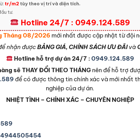
ừ:
tr/m2
tùy theo vị trí và diện tích.
ầu tư.
Hotline 24/7 : 0949.124.589
ơng Tháng 08/2026
mới nhất được cập nhật từ đội 
để nhận được
BẢNG GIÁ, CHÍNH SÁCH ƯU ĐÃI
và
G
Hotline hỗ trợ dự án 24/7 :
0949.124.589
n hàng sẽ THAY ĐỔI THEO THÁNG
nên để hỗ trợ đượ
.589
để có được thông tin chính xác và mới nhất t
nghiệp của dự án.
NHIỆT TÌNH – CHÍNH XÁC – CHUYÊN NGHIỆP
4589
+84944505454