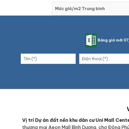
Mức giá/m2 Trung bình
Bảng giá mới 0
Vị trí Dự án đất nền khu dân cư Uni Mall Cent
thương mại Aeon Mall Bình Dương, chợ Đông Phú 