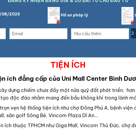
ĐĂNG KÝ NHẬN BẢNG GIÁ & ƯU ĐÃI TỪ CHỦ ĐẦU TƯ
7/08/2026
Hồ sơ pháp lý
C
2 
TIỆN ÍCH
ện ích đẳng cấp của Uni Mall Center Bình Dư
xây dựng chiếm chưa đầy một nửa quỹ đất phát triển, hơn 1
n tạo độc đáo nhằm mang đến bầu không khí trong lành mát
rọn vẹn hệ thống tiện ích như chợ Đông Phú A, bệnh viện 
ll, sân golf Sông Bé, Vincom Plaza Dĩ An…
ện ích thuộc TPHCM như Giga Mall, Vincom Thủ Đức, chợ đ