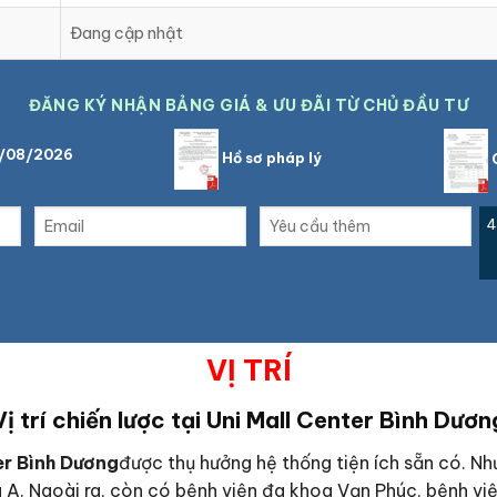
Đang cập nhật
ĐĂNG KÝ NHẬN BẢNG GIÁ & ƯU ĐÃI TỪ CHỦ ĐẦU TƯ
7/08/2026
Hồ sơ pháp lý
C
4
VỊ TRÍ
Vị trí chiến lược tại
Uni Mall Center Bình Dươn
er Bình Dương
được thụ hưởng hệ thống tiện ích sẵn có. N
A. Ngoài ra, còn có bệnh viện đa khoa Vạn Phúc, bệnh việ