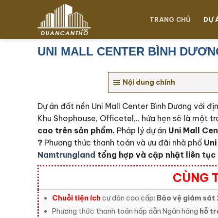
Chuyển
đến
TRANG CHỦ
DỰ 
nội
dung
UNI MALL CENTER BÌNH DƯƠN
Nội dung chính
Dự án đất nền Uni Mall Center Bình Dương với đ
Khu Shophouse, Officetel,.. hứa hẹn sẽ là một tr
cao trên sản phẩm.
Pháp lý dự án
Uni Mall Ce
?
Phương thức thanh toán và ưu đãi nhà phố
Uni
Namtrungland
tổng hợp và cập nhật liên tục 
CÙNG T
Chuỗi tiện ích
cư dân cao cấp:
Bảo vệ giám sát 
Phương thức thanh toán hấp dẫn Ngân hàng
hỗ tr