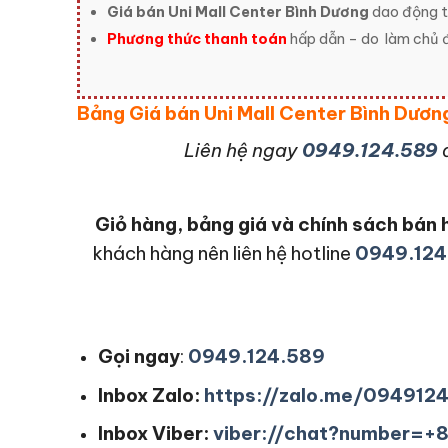
Giá bán Uni Mall Center Bình Dương
dao động t
Phương thức thanh toán
hấp dẫn – do
làm chủ đ
Bảng Giá bán Uni Mall Center Bình Dư
L
iên hệ ngay
0949.124.589
Giỏ hàng, bảng giá và chính sách bá
khách hàng nên liên hệ hotline
0949.124
Gọi ngay
:
0949.124.589
Inbox Zalo:
https://zalo.me/094912
Inbox Viber:
viber://chat?number=