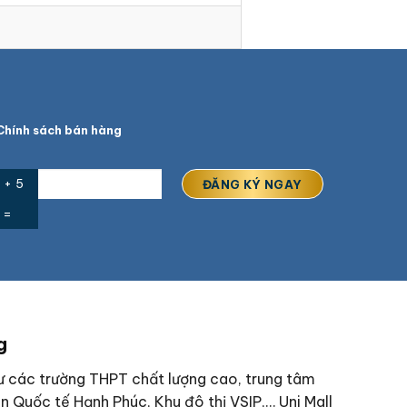
hính sách bán hàng
 + 5
=
g
hư các trường THPT chất lượng cao, trung tâm
n Quốc tế Hạnh Phúc, Khu đô thị VSIP,… Uni Mall