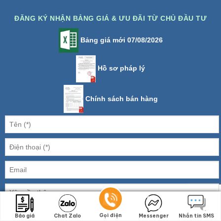
ĐĂNG KÝ NHẬN BẢNG GIÁ & ƯU ĐÃI TỪ CHỦ ĐẦU TƯ
Bảng giá mới 07/08/2026
Hồ sơ pháp lý
Chính sách bán hàng
4 + 5 =
Gọi điện
Gọi điện
Báo giá
Báo giá
Chat Zalo
Chat Zalo
Messenger
Messenger
Nhắn tin SMS
Nhắn tin SMS