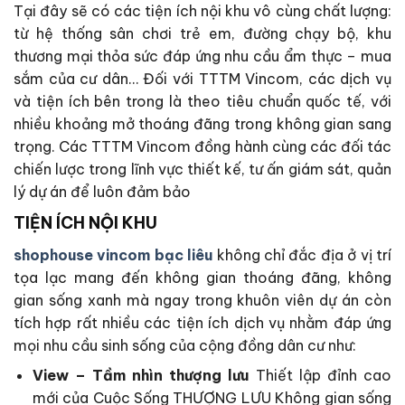
Tại đây sẽ có các tiện ích nội khu vô cùng chất lượng:
từ hệ thống sân chơi trẻ em, đường chạy bộ, khu
thương mại thỏa sức đáp ứng nhu cầu ẩm thực – mua
sắm của cư dân… Đối với TTTM Vincom, các dịch vụ
và tiện ích bên trong là theo tiêu chuẩn quốc tế, với
nhiều khoảng mở thoáng đãng trong không gian sang
trọng. Các TTTM Vincom đồng hành cùng các đối tác
chiến lược trong lĩnh vực thiết kế, tư ấn giám sát, quản
lý dự án để luôn đảm bảo
TIỆN ÍCH NỘI KHU
shophouse vincom bạc liêu
không chỉ đắc địa ở vị trí
tọa lạc mang đến không gian thoáng đãng, không
gian sống xanh mà ngay trong khuôn viên dự án còn
tích hợp rất nhiều các tiện ích dịch vụ nhằm đáp ứng
mọi nhu cầu sinh sống của cộng đồng dân cư như:
View – Tầm nhìn thượng lưu
Thiết lập đỉnh cao
mới của Cuộc Sống THƯỢNG LƯU Không gian sống