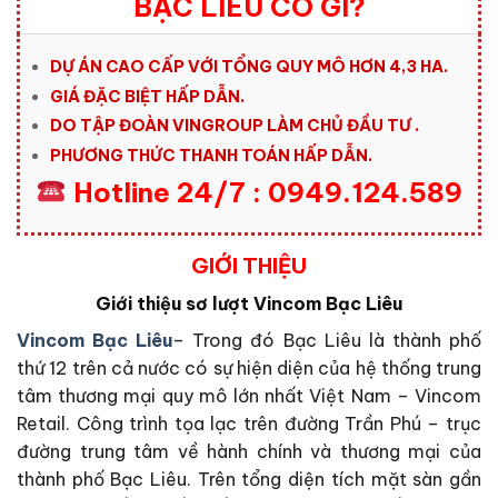
BẠC LIÊU CÓ GÌ?
DỰ ÁN CAO CẤP VỚI TỔNG QUY MÔ HƠN 4,3 HA.
GIÁ ĐẶC BIỆT HẤP DẪN.
DO TẬP ĐOÀN VINGROUP LÀM CHỦ ĐẦU TƯ .
PHƯƠNG THỨC THANH TOÁN HẤP DẪN.
Hotline 24/7 : 0949.124.589
GIỚI THIỆU
Giới thiệu sơ lượt Vincom Bạc Liêu
Vincom Bạc Liêu
– Trong đó Bạc Liêu là thành phố
thứ 12 trên cả nước có sự hiện diện của hệ thống trung
tâm thương mại quy mô lớn nhất Việt Nam – Vincom
Retail. Công trình tọa lạc trên đường Trần Phú – trục
đường trung tâm về hành chính và thương mại của
thành phố Bạc Liêu. Trên tổng diện tích mặt sàn gần