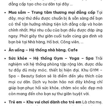
đẳng cấp tạo cho cư dân tại đây …
Mua sắm – Trung tâm thương mại đẳng cấp
Tại
đây, mọi thứ đều được chuẩn bị & sẵn sàng để bạn
có thể tận hưởng những tiện ích đẳng cấp và hoàn
chỉnh nhất. Mọi nhu cầu của bạn đều được đáp ứng
ngay. Phút giây thư giãn cuối tuần cùng gia đình và
bạn bè tại Nhà hàng, Hồ bơi, Công viên, …
Ăn uống – Hệ thống nhà hàng, Cafe
Sức khỏe – Hệ thống Gym – Yoga – Spa
Trải
nghiệm với hệ thống phòng tập rộng lớn, được đầu
tư đầy đủ máy móc, thiết bị hiện đại, Khu GYM –
Spa – Beauty Salon sẽ là điểm đến yêu thích của
mọi cư dân. Dịch vụ hoàn hảo nơi đây không chỉ
giúp bạn phục hồi sức khỏe, chăm sóc sắc đẹp mà
còn mang đến cho bạn sự thư giãn tuyệt vời.
Trẻ em – Khu vui chơi dành cho trẻ em
Là cha mẹ,