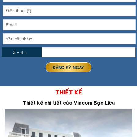
3 + 4 =
THIẾT KẾ
Thiết kế chi tiết của Vincom Bạc Liêu