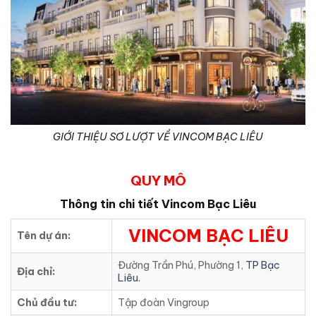
GIỚI THIỆU SƠ LƯỢT VỀ VINCOM BẠC LIÊU
QUY MÔ
Thông tin chi tiết Vincom Bạc Liêu
VINCOM BẠC LIÊU
Tên dự án:
Đường Trần Phú, Phường 1,
TP Bạc
Địa chỉ:
Liêu.
Chủ đầu tư:
Tập đoàn Vingroup