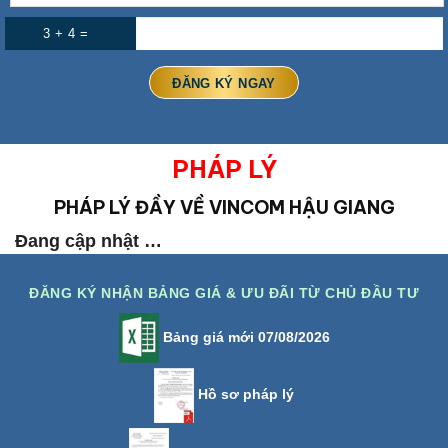
3 + 4 =
PHÁP LÝ
PHÁP LÝ ĐẦY VỀ VINCOM HẬU GIANG
Đang cập nhật …
ĐĂNG KÝ NHẬN BẢNG GIÁ & ƯU ĐÃI TỪ CHỦ ĐẦU TƯ
Bảng giá mới 07/08/2026
Hồ sơ pháp lý