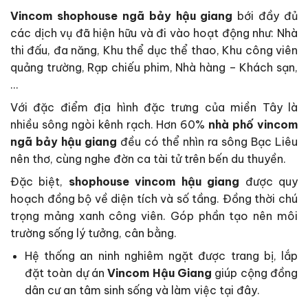
Vincom shophouse ngã bảy hậu giang
bới đầy đủ
các dịch vụ đã hiện hữu và đi vào hoạt động như: Nhà
thi đấu, đa năng, Khu thể dục thể thao, Khu công viên
quảng trường, Rạp chiếu phim, Nhà hàng – Khách sạn,
…
Với đặc điểm địa hình đặc trưng của miền Tây là
nhiều sông ngòi kênh rạch. Hơn 60%
nhà phố vincom
ngã bảy hậu giang
đều có thể nhìn ra sông Bạc Liêu
nên thơ, cùng nghe đờn ca tài tử trên bến du thuyền.
Đặc biệt,
shophouse vincom hậu giang
được quy
hoạch đồng bộ về diện tích và số tầng. Đồng thời chú
trọng mảng xanh công viên. Góp phần tạo nên môi
trường sống lý tưởng, cân bằng.
Hệ thống an ninh nghiêm ngặt được trang bị, lắp
đặt toàn dự án
Vincom Hậu Giang
giúp cộng đồng
dân cư an tâm sinh sống và làm việc tại đây.