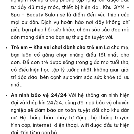
tư đầy đủ máy móc, thiết bị hiện đại, Khu GYM –
Spa – Beauty Salon sẽ là điểm đến yêu thích của
mọi cư dân. Dịch vụ hoàn hảo nơi đây không chỉ
giúp bạn phục hồi sức khỏe, chăm sóc sắc đẹp mà
còn mang đến cho bạn sự thư giãn tuyệt vời.
Trẻ em – Khu vui chơi dành cho trẻ em
Là cha mẹ,
bạn luôn cố gắng chọn những điều tốt nhất cho
con. Để con trẻ được sống trong giấc mơ tuổi thơ,
có điều kiện học tập lý tưởng nhất, không gian giải
trí độc đáo, bên cạnh sự chăm sóc sức khỏe tối ưu
nhất.
An ninh bảo vệ 24/24
Với hệ thống an ninh hiện
đại và khép kín 24/24, cùng đội ngũ bảo vệ chuyên
nghiệp sẽ đảm bảo an toàn tuyệt đối cho khu dân
cư. Hệ thống báo cháy tự động, hệ thống truyền
hình cáp, internet, điện thoại, wifi được đầu tư hiện
đại đến từng căn hộ.