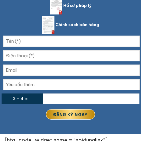
Hồ sơ pháp lý
Chính sách bán hàng
3 + 4 =
[htg_code_widget name = “noidunglink”]