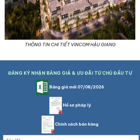
THÔNG TIN CHI TIẾT VINCOM HẬU GIANG
ĐĂNG KÝ NHẬN BẢNG GIÁ & ƯU ĐÃI TỪ CHỦ ĐẦU TƯ
Bảng giá mới 07/08/2026
Hồ sơ pháp lý
Chính sách bán hàng