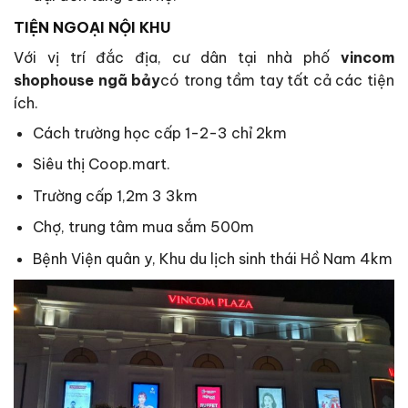
TIỆN NGOẠI NỘI KHU
Với vị trí đắc địa, cư dân tại nhà phố
vincom
shophouse ngã bảy
có trong tầm tay tất cả các tiện
ích.
Cách trường học cấp 1-2-3 chỉ 2km
Siêu thị Coop.mart.
Trường cấp 1,2m 3 3km
Chợ, trung tâm mua sắm 500m
Bệnh Viện quân y, Khu du lịch sinh thái Hồ Nam 4km