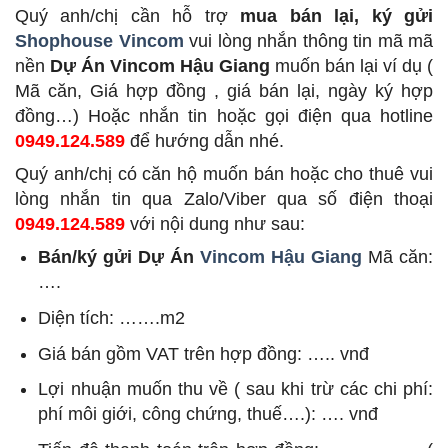
Quý anh/chị cần hỗ trợ
mua bán lại, ký gửi
Shophouse Vincom
vui lòng nhắn thông tin mã mã
nền
Dự Án Vincom Hậu Giang
muốn bán lại ví dụ (
Mã căn, Giá hợp đồng , giá bán lại, ngày ký hợp
đồng…) Hoặc nhắn tin hoặc gọi điện qua hotline
0949.124.589
để hướng dẫn nhé.
Quý anh/chị có căn hộ muốn bán hoặc cho thuê vui
lòng nhắn tin qua Zalo/Viber qua số điện thoại
0949.124.589
với nội dung như sau:
Bán/ký gửi Dự Án
Vincom Hậu Giang
Mã căn:
….
Diện tích: …….m2
Giá bán gồm VAT trên hợp đồng: ….. vnđ
Lợi nhuận muốn thu về ( sau khi trừ các chi phí:
phí môi giới, công chứng, thuế….): …. vnđ