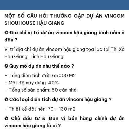
MỘT SỐ CÂU HỎI THƯỜNG GẶP DỰ ÁN VINCOM
SHOUHOUSE HẬU GIANG
❂ Địa chỉ vị trí dự án
vincom hậu giang
bình nằm ở
đâu ?
Vị trí địa chỉ dự án vincom hậu giang tọa lạc tại Thị Xã
Hậu Giang, Tỉnh Hậu Giang
❂ Quy mô dự án như thế nào ?
– Tổng diện tích đất: 65000 M2
– Mật độ xây dựng: 40%
– Tổng số sản phẩm: 60 căn nhà.
❂ Các loại diện tích dự án vincom hậu giang ?
– Thiết kế đất nền: 70 – 130 m2
❂ Chủ đầu tư & Đơn vị bán hàng chính dự án
vincom hậu giang là ai ?