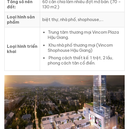
Tổng số nền
60 căn chia làm nhiều đợt mở bán. (70 –
đất:
130 m2.)
Loại hình sản
biệt thự, nhà phố, shophouse,…
phẩm
Trung tâm thương mại Vincom Plaza
Hậu Giang.
Khu nhà phố thương mại (Vincom
Loại hình triển
Shophouse Hậu Giang)
khai
Phong cách thiết kế: 1 trệt, 2 lầu,
phong cách tân cổ điển.