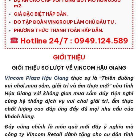
DỰ ÁN CAO CẤP VỚI TỔNG QUY MÔ HƠN 6500
m2.
GIÁ ĐẶC BIỆT HẤP DẪN.
DO TẬP ĐOÀN VINGROUP LÀM CHỦ ĐẦU TƯ .
PHƯƠNG THỨC THANH TOÁN HẤP DẪN.
Hotline 24/7 : 0949.124.589
GIỚI THIỆU
GIỚI THIỆU SƠ LƯỢT VỀ VINCOM HẬU GIANG
Vincom Plaza Hậu Giang
thực sự là “Thiên đường
vui chơi,mua sắm, giải trí và ẩm thực mới” của tỉnh
Hậu Giang với không gian mua sắm đầy tiện nghi
cùng hệ thống dịch vụ vui chơi giải trí, ẩm thực
chất lượng cao đáp ứng đầy đủ mọi nhu cầu của
khách hàng.
Đây cũng chính là món quà mới đầy ý nghĩa mà
công ty Vincom Retail dành tặng cho cư dân tỉnh