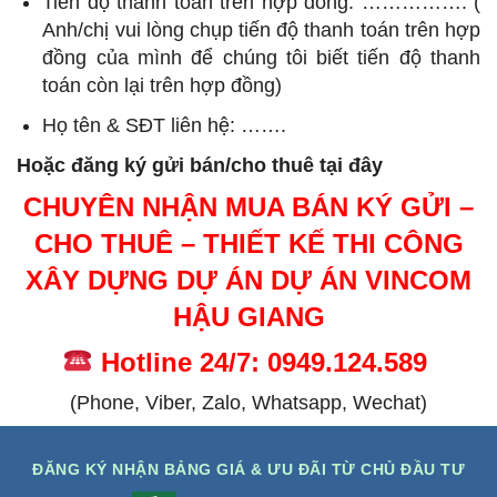
Tiến độ thanh toán trên hợp đồng: ……………. (
Anh/chị vui lòng chụp tiến độ thanh toán trên hợp
đồng của mình để chúng tôi biết tiến độ thanh
toán còn lại trên hợp đồng)
Họ tên & SĐT liên hệ: …….
Hoặc đăng ký gửi bán/cho thuê tại đây
CHUYÊN NHẬN MUA BÁN KÝ GỬI –
CHO THUÊ – THIẾT KẾ THI CÔNG
XÂY DỰNG DỰ ÁN DỰ ÁN VINCOM
HẬU GIANG
Hotline 24/7: 0949.124.589
(Phone, Viber, Zalo, Whatsapp, Wechat)
ĐĂNG KÝ NHẬN BẢNG GIÁ & ƯU ĐÃI TỪ CHỦ ĐẦU TƯ