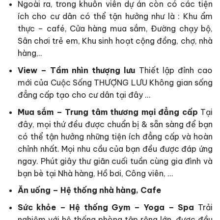
Ngoài ra, trong khuôn viên dự án còn có các tiện
ích cho cư dân có thể tận hưởng như là : Khu ẩm
thực – café, Cửa hàng mua sắm, Đường chạy bộ,
Sân chơi trẻ em, Khu sinh hoạt cộng đồng, chợ, nhà
hàng,..
View – Tầm nhìn thượng lưu
Thiết lập đỉnh cao
mới của Cuộc Sống THƯỢNG LƯU Không gian sống
đẳng cấp tạo cho cư dân tại đây …
Mua sắm – Trung tâm thương mại đẳng cấp
Tại
đây, mọi thứ đều được chuẩn bị & sẵn sàng để bạn
có thể tận hưởng những tiện ích đẳng cấp và hoàn
chỉnh nhất. Mọi nhu cầu của bạn đều được đáp ứng
ngay. Phút giây thư giãn cuối tuần cùng gia đình và
bạn bè tại Nhà hàng, Hồ bơi, Công viên, …
Ăn uống – Hệ thống nhà hàng, Cafe
Sức khỏe – Hệ thống Gym – Yoga – Spa
Trải
nghiệm với hệ thống phòng tập rộng lớn, được đầu