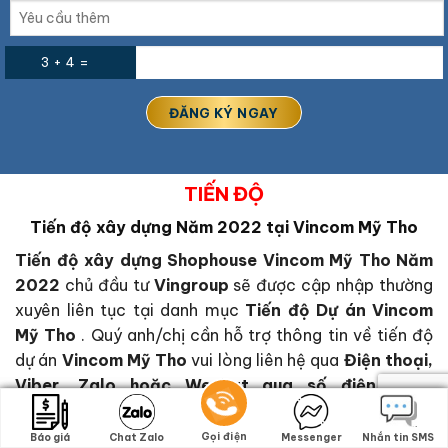
3 + 4 =
TIẾN ĐỘ
Tiến độ xây dựng Năm 2022 tại Vincom Mỹ Tho
Tiến độ xây dựng Shophouse Vincom Mỹ Tho Năm
2022
chủ đầu tư
Vingroup
sẽ được cập nhập thường
xuyên liên tục tại danh mục
Tiến độ Dự án Vincom
Mỹ Tho
. Quý anh/chị cần hỗ trợ thông tin về tiến độ
dự án
Vincom Mỹ Tho
vui lòng liên hệ qua
Điện thoại,
Viber, Zalo hoặc Wechat qua số điện thoại
0949.124.589
Gọi điện
Gọi điện
Báo giá
Báo giá
Chat Zalo
Chat Zalo
Messenger
Messenger
Nhắn tin SMS
Nhắn tin SMS