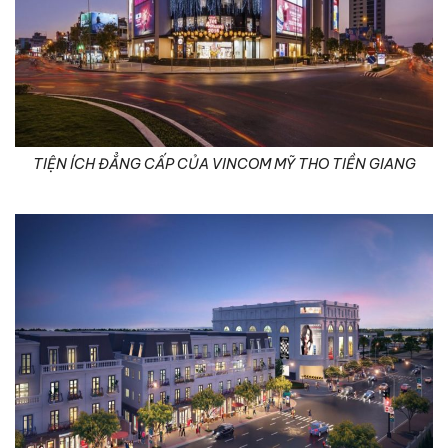
TIỆN ÍCH ĐẲNG CẤP CỦA VINCOM MỸ THO TIỀN GIANG