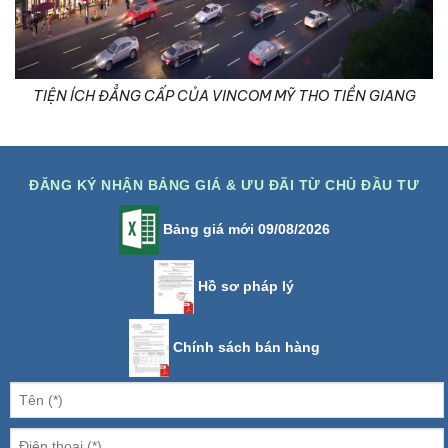
TIỆN ÍCH ĐẲNG CẤP CỦA VINCOM MỸ THO TIỀN GIANG
ĐĂNG KÝ NHẬN BẢNG GIÁ & ƯU ĐÃI TỪ CHỦ ĐẦU TƯ
Bảng giá mới 09/08/2026
Hồ sơ pháp lý
Chính sách bán hàng