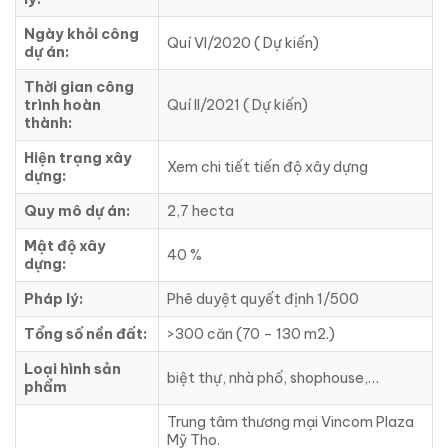
Ngày khỏi công
Quí VI/2020 ( Dự kiến)
dự án:
Thời gian công
trình hoàn
Quí II/2021 ( Dự kiến)
thành:
Hiện trạng xây
Xem chi tiết tiến độ xây dựng
dựng:
Quy mô dự án:
2,7 hecta
Mật độ xây
40 %
dựng:
Pháp lý:
Phê duyệt quyết định 1/500
Tổng số nền đất:
>300 căn (70 – 130 m2.)
Loại hình sản
biệt thự, nhà phố, shophouse,…
phẩm
Trung tâm thương mại Vincom Plaza
Mỹ Tho.