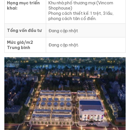
Hạng mục triển
Khu nhà phố thương mại (Vincom
khai:
Shophouse)
Phong cách thiết kế: 1 trệt, 3 lầu,
phong cách tân cổ điển.
Tổng vốn đầu tư
Đang cập nhật
Mức giá/m2
.
Đang cập nhật
Trung bình