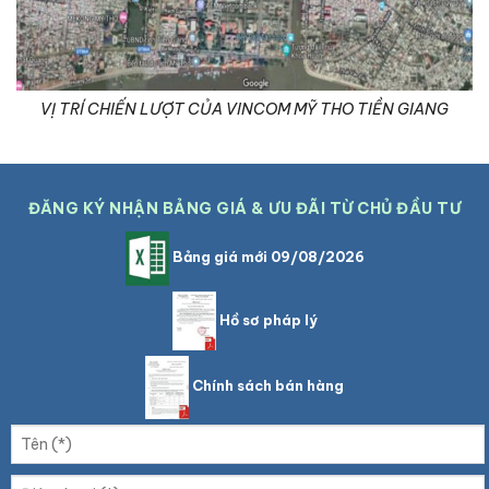
VỊ TRÍ CHIẾN LƯỢT CỦA VINCOM MỸ THO TIỀN GIANG
ĐĂNG KÝ NHẬN BẢNG GIÁ & ƯU ĐÃI TỪ CHỦ ĐẦU TƯ
Bảng giá mới 09/08/2026
Hồ sơ pháp lý
Chính sách bán hàng