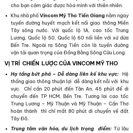
cho bạn cảm giác được hòa mình với thiên nhiên.
Khu nhà phố
Vincom Mỹ Tho Tiền Giang
nằm ngay
tuyến đường huyết mạch kết nối giao thông Miền
Tây sông nước. Với quốc lộ 1A, cao tốc Trung
Lương, Quốc lộ 50, Quốc lộ 60 nối liền với xứ dừa
Bến Tre. Ngoài ra Sông Tiền còn là tuyến đường
vận tải quan trọng của Đồng Bằng Sông Cửu Long.
VỊ TRÍ CHIẾN LƯỢC CỦA
VINCOM MỸ THO
Hạ tầng bứt phá – Dễ dàng liên kế khu vực:
Hệ
thống giao thông thuận lợi dễ dàng kết nỗi với khu
vực. Chỉ cần 20 phút đến Tân An, 45 phút để di
chuyển đến TP HCM, Bến Tre. Tương lai cao tốc
Trung Lương – Mỹ Thuận và Mỹ Thuận – Cần Thơ
hoàn thành thì chỉ mất 80 phút di chuyển về đất
Tây Đô.
Trung tâm văn hóa, du lịch trọng điểm:
Từ lâu