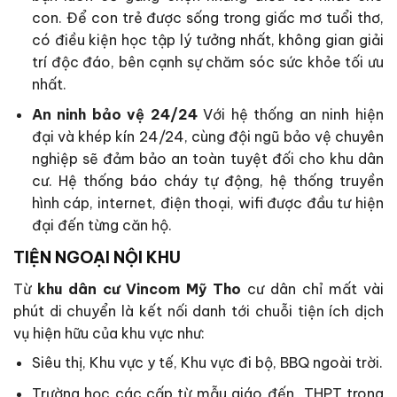
con. Để con trẻ được sống trong giấc mơ tuổi thơ,
có điều kiện học tập lý tưởng nhất, không gian giải
trí độc đáo, bên cạnh sự chăm sóc sức khỏe tối ưu
nhất.
An ninh bảo vệ 24/24
Với hệ thống an ninh hiện
đại và khép kín 24/24, cùng đội ngũ bảo vệ chuyên
nghiệp sẽ đảm bảo an toàn tuyệt đối cho khu dân
cư. Hệ thống báo cháy tự động, hệ thống truyền
hình cáp, internet, điện thoại, wifi được đầu tư hiện
đại đến từng căn hộ.
TIỆN NGOẠI NỘI KHU
Từ
khu dân cư Vincom Mỹ Tho
cư dân chỉ mất vài
phút di chuyển là kết nối danh tới chuỗi tiện ích dịch
vụ hiện hữu của khu vực như:
Siêu thị, Khu vực y tế, Khu vực đi bộ, BBQ ngoài trời.
Trường học các cấp từ mẫu giáo đến THPT trong