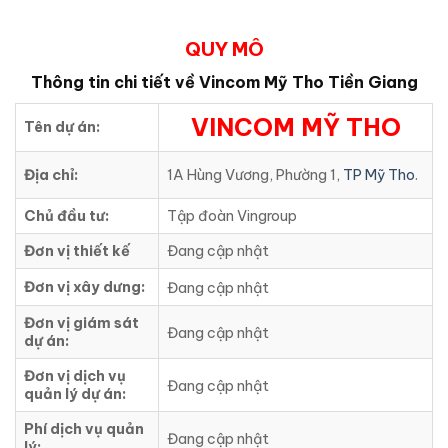
QUY MÔ
Thông tin chi tiết về Vincom Mỹ Tho Tiền Giang
VINCOM MỸ THO
Tên dự án:
Địa chỉ:
1A Hùng Vương, Phường 1,
TP Mỹ Tho
.
Chủ đầu tư:
Tập đoàn Vingroup
Đơn vị thiết kế
Đang cập nhật
Đơn vị xây dưng:
Đang cập nhật
Đơn vị giám sát
Đang cập nhật
dự án:
Đơn vị dịch vụ
Đang cập nhật
quản lý dự án:
Phí dịch vụ quản
Đang cập nhật
lý: