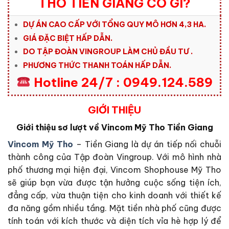
THO TIỀN GIANG CÓ GÌ?
DỰ ÁN CAO CẤP VỚI TỔNG QUY MÔ HƠN 4,3 HA.
GIÁ ĐẶC BIỆT HẤP DẪN.
DO TẬP ĐOÀN VINGROUP LÀM CHỦ ĐẦU TƯ .
PHƯƠNG THỨC THANH TOÁN HẤP DẪN.
Hotline 24/7 : 0949.124.589
GIỚI THIỆU
Giới thiệu sơ lượt về Vincom Mỹ Tho Tiền Giang
Vincom Mỹ Tho
– Tiền Giang là dự án tiếp nối chuỗi
thành công của Tập đoàn Vingroup. Với mô hình nhà
phố thương mại hiện đại, Vincom Shophouse Mỹ Tho
sẽ giúp bạn vừa được tận hưởng cuộc sống tiện ích,
đẳng cấp, vừa thuận tiện cho kinh doanh với thiết kế
đa năng gồm nhiều tầng. Mặt tiền nhà phố cũng được
tính toán với kích thước và diện tích vỉa hè hợp lý để