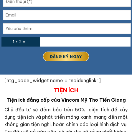
1 + 2 =
[htg_code_widget name = “noidunglink”]
TIỆN ÍCH
Tiện ích đẳng cấp của Vincom Mỹ Tho Tiền Giang
Chủ đầu tư sẽ đảm bảo trên 50%, diện tích để xây
dựng tiện ích và phát triển mảng xanh, mang đến một
không gian tiện nghi, hoàn chỉnh các loại hình dịch vụ.
Tại đây sẽ có các tiện ích nội khu vô cùng chất lượng: