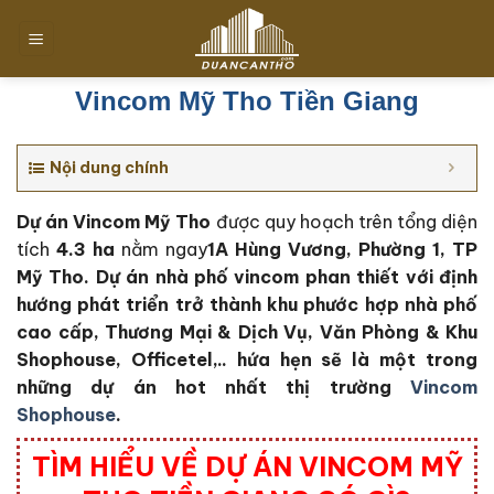
Chuyển
đến
nội
dung
Vincom Mỹ Tho Tiền Giang
Nội dung chính
Dự án Vincom Mỹ Tho
được quy hoạch trên tổng diện
tích
4.3 ha
nằm ngay
1A Hùng Vương, Phường 1, TP
Mỹ Tho. Dự án nhà phố vincom phan thiết với định
hướng phát triển trở thành khu phước hợp nhà phố
cao cấp, Thương Mại & Dịch Vụ, Văn Phòng & Khu
Shophouse, Officetel,.. hứa hẹn sẽ là một trong
những dự án hot nhất thị trường
Vincom
Shophouse
.
TÌM HIỂU VỀ DỰ ÁN VINCOM MỸ