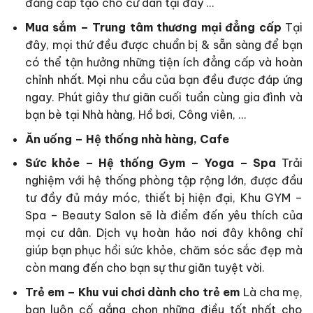
đẳng cấp tạo cho cư dân tại đây …
Mua sắm – Trung tâm thương mại đẳng cấp
Tại
đây, mọi thứ đều được chuẩn bị & sẵn sàng để bạn
có thể tận hưởng những tiện ích đẳng cấp và hoàn
chỉnh nhất. Mọi nhu cầu của bạn đều được đáp ứng
ngay. Phút giây thư giãn cuối tuần cùng gia đình và
bạn bè tại Nhà hàng, Hồ bơi, Công viên, …
Ăn uống – Hệ thống nhà hàng, Cafe
Sức khỏe – Hệ thống Gym – Yoga – Spa
Trải
nghiệm với hệ thống phòng tập rộng lớn, được đầu
tư đầy đủ máy móc, thiết bị hiện đại, Khu GYM –
Spa – Beauty Salon sẽ là điểm đến yêu thích của
mọi cư dân. Dịch vụ hoàn hảo nơi đây không chỉ
giúp bạn phục hồi sức khỏe, chăm sóc sắc đẹp mà
còn mang đến cho bạn sự thư giãn tuyệt vời.
Trẻ em – Khu vui chơi dành cho trẻ em
Là cha mẹ,
bạn luôn cố gắng chọn những điều tốt nhất cho