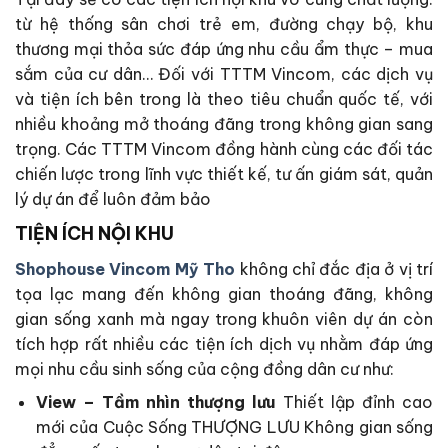
từ hệ thống sân chơi trẻ em, đường chạy bộ, khu
thương mại thỏa sức đáp ứng nhu cầu ẩm thực – mua
sắm của cư dân… Đối với TTTM Vincom, các dịch vụ
và tiện ích bên trong là theo tiêu chuẩn quốc tế, với
nhiều khoảng mở thoáng đãng trong không gian sang
trọng. Các TTTM Vincom đồng hành cùng các đối tác
chiến lược trong lĩnh vực thiết kế, tư ấn giám sát, quản
lý dự án để luôn đảm bảo
TIỆN ÍCH NỘI KHU
Shophouse Vincom Mỹ Tho
không chỉ đắc địa ở vị trí
tọa lạc mang đến không gian thoáng đãng, không
gian sống xanh mà ngay trong khuôn viên dự án còn
tích hợp rất nhiều các tiện ích dịch vụ nhằm đáp ứng
mọi nhu cầu sinh sống của cộng đồng dân cư như:
View – Tầm nhìn thượng lưu
Thiết lập đỉnh cao
mới của Cuộc Sống THƯỢNG LƯU Không gian sống