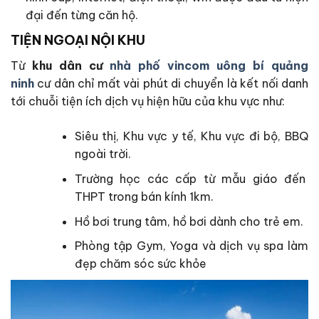
đại đến từng căn hộ.
TIỆN NGOẠI NỘI KHU
Từ
khu dân cư
nhà phố vincom uông bí quảng
ninh
cư dân chỉ mất vài phút di chuyển là kết nối danh
tới chuỗi tiện ích dịch vụ hiện hữu của khu vực như:
Siêu thị, Khu vực y tế, Khu vực đi bộ, BBQ
ngoài trời.
Trường học các cấp từ mẫu giáo đến
THPT trong bán kính 1km.
Hồ bơi trung tâm, hồ bơi dành cho trẻ em.
Phòng tập Gym, Yoga và dịch vụ spa làm
đẹp chăm sóc sức khỏe