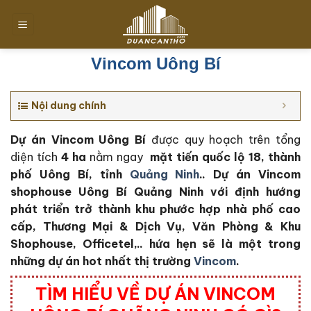
Chuyển
đến
nội
dung
Vincom Uông Bí
Nội dung chính
Dự án Vincom Uông Bí
được quy hoạch trên tổng
diện tích
4
ha
nằm ngay
mặt tiến quốc lộ 18, thành
phố Uông Bí, tỉnh
Quảng Ninh
.. Dự án Vincom
shophouse Uông Bí Quảng Ninh với định hướng
phát triển trở thành khu phước hợp nhà phố cao
cấp, Thương Mại & Dịch Vụ, Văn Phòng & Khu
Shophouse, Officetel,.. hứa hẹn sẽ là một trong
những dự án hot nhất thị trường
Vincom
.
TÌM HIỂU VỀ DỰ ÁN VINCOM