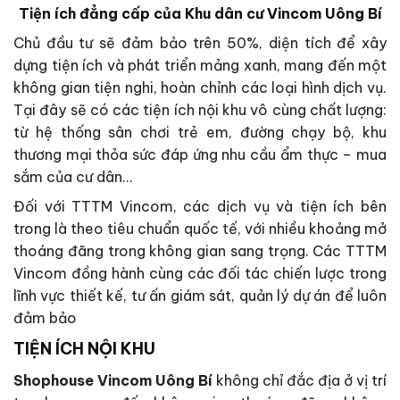
Tiện ích đẳng cấp của Khu dân cư Vincom Uông Bí
Chủ đầu tư sẽ đảm bảo trên 50%, diện tích để xây
dựng tiện ích và phát triển mảng xanh, mang đến một
không gian tiện nghi, hoàn chỉnh các loại hình dịch vụ.
Tại đây sẽ có các tiện ích nội khu vô cùng chất lượng:
từ hệ thống sân chơi trẻ em, đường chạy bộ, khu
thương mại thỏa sức đáp ứng nhu cầu ẩm thực – mua
sắm của cư dân…
Đối với TTTM Vincom, các dịch vụ và tiện ích bên
trong là theo tiêu chuẩn quốc tế, với nhiều khoảng mở
thoáng đãng trong không gian sang trọng. Các TTTM
Vincom đồng hành cùng các đối tác chiến lược trong
lĩnh vực thiết kế, tư ấn giám sát, quản lý dự án để luôn
đảm bảo
TIỆN ÍCH NỘI KHU
Shophouse Vincom Uông Bí
không chỉ đắc địa ở vị trí