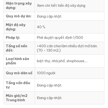
Hiện trạng xây
Xem chi tiết tiến độ xây dựng
dựng:
Quy mô dự án:
Đang cập nhật
Mật độ xây
40 %
dựng:
Pháp lý:
Phê duyệt quyết định 1/500
Tổng số nền
>400 căn chia làm nhiều đợt mở bán.
đất:
(70 – 130 m2.)
Loại hình sản
biệt thự, nhà phố, shophouse,…
phẩm
Quy mô dân số
1000 người
Tổng vốn đầu
Đang cập nhật
tư
Mức giá/m2
.
Đang cập nhật
Trung bình