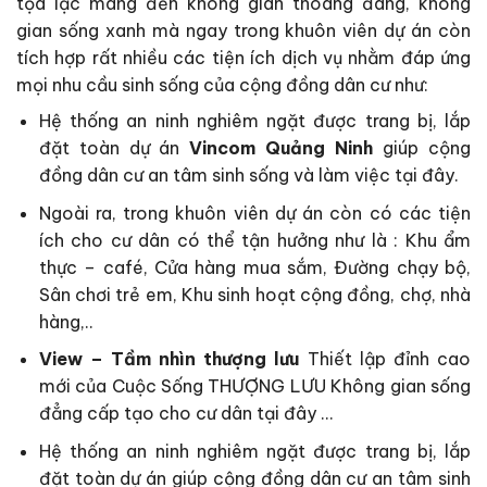
tọa lạc mang đến không gian thoáng đãng, không
gian sống xanh mà ngay trong khuôn viên dự án còn
tích hợp rất nhiều các tiện ích dịch vụ nhằm đáp ứng
mọi nhu cầu sinh sống của cộng đồng dân cư như:
Hệ thống an ninh nghiêm ngặt được trang bị, lắp
đặt toàn dự án
Vincom Quảng Ninh
giúp cộng
đồng dân cư an tâm sinh sống và làm việc tại đây.
Ngoài ra, trong khuôn viên dự án còn có các tiện
ích cho cư dân có thể tận hưởng như là : Khu ẩm
thực – café, Cửa hàng mua sắm, Đường chạy bộ,
Sân chơi trẻ em, Khu sinh hoạt cộng đồng, chợ, nhà
hàng,..
View – Tầm nhìn thượng lưu
Thiết lập đỉnh cao
mới của Cuộc Sống THƯỢNG LƯU Không gian sống
đẳng cấp tạo cho cư dân tại đây …
Hệ thống an ninh nghiêm ngặt được trang bị, lắp
đặt toàn dự án giúp cộng đồng dân cư an tâm sinh