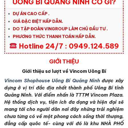
UÔNG BÍ QUÃNG NINH CÓ GÌ?
DỰ ÁN CAO CẤP .
GIÁ ĐẶC BIỆT HẤP DẪN.
DO TẬP ĐOÀN VINGROUP LÀM CHỦ ĐẦU TƯ .
PHƯƠNG THỨC THANH TOÁN HẤP DẪN.
Hotline 24/7 : 0949.124.589
GIỚI THIỆU
Giới thiệu sơ lượt về Vincom Uông Bí
Vincom Shophouse Uông Bí Quảng Ninh
được xây
dựng ở vị trí đắc địa nhất thành phố Uông Bí tỉnh
Quảng Ninh. Với điểm nhấn là TTTM Vincom Plaza.
Hệ thống dịch vụ, tiện ích đa dạng và hiện đại sẽ
mang tới cho người dân nơi đây những trải nghiệm
chưa từng có về một phong cách sống thời thượng,
đẳng cấp quôc tế- cùng với đó là khu NHÀ PHỐ