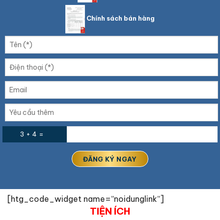
Chính sách bán hàng
3 + 4 =
[htg_code_widget name=”noidunglink”]
TIỆN ÍCH