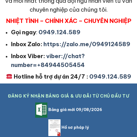
và mới nhất thông qua đội ngũ nhân viên tư vấn
chuyên nghiệp của chúng tôi.
NHIỆT TÌNH – CHÍNH XÁC – CHUYÊN NGHIỆP
Gọi ngay
:
0949.124.589
Inbox Zalo:
https://zalo.me/0949124589
Inbox Viber:
viber://chat?
number=+84944505454
Hotline hỗ trợ dự án 24/7 :
0949.124.589
ĐĂNG KÝ NHẬN BẢNG GIÁ & ƯU ĐÃI TỪ CHỦ ĐẦU TƯ
Bảng giá mới 09/08/2026
Hồ sơ pháp lý