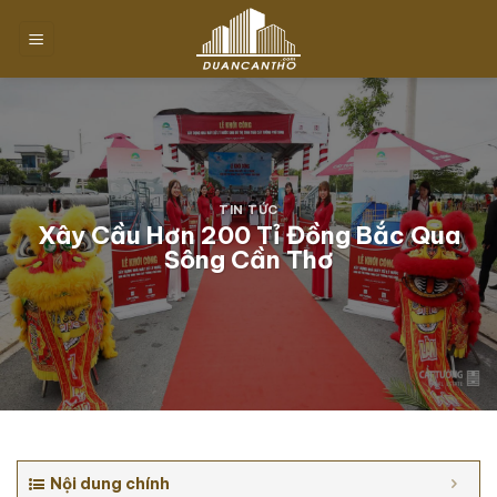
Chuyển
đến
nội
dung
TIN TỨC
Xây Cầu Hơn 200 Tỉ Đồng Bắc Qua
Sông Cần Thơ
Nội dung chính