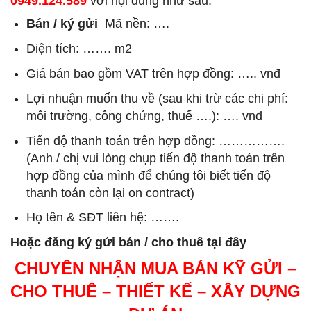
0949.124.589
với nội dung như sau:
Bán / ký gửi
Mã nền: ….
Diện tích: ……. m2
Giá bán bao gồm VAT trên hợp đồng: ….. vnđ
Lợi nhuận muốn thu về (sau khi trừ các chi phí:
môi trường, công chứng, thuế ….): …. vnđ
Tiến độ thanh toán trên hợp đồng: …………….
(Anh / chị vui lòng chụp tiến độ thanh toán trên
hợp đồng của mình để chúng tôi biết tiến độ
thanh toán còn lại on contract)
Họ tên & SĐT liên hệ: …….
Hoặc đăng ký gửi bán / cho thuê tại đây
CHUYÊN NHẬN MUA BÁN KỸ GỬI –
CHO THUÊ – THIẾT KẾ – XÂY DỰNG