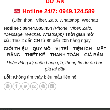
DỰ ÁN
Hotline 24/7: 0949.124.589
(Điện thoại, Viber, Zalo, Whatsapp, Wechat)
Hotline : 09444.505.454
(Phone, Viber, Zalo,
iMessage, Wechat, Whatsapp)
Thời gian mở
cử
:
Thứ 2 đến CN từ 8h đến 20h hàng ngày.
GIỚI THIỆU – QUY MÔ – VỊ TRÍ – TIỆN ÍCH – MẶT
BẰNG – THIẾT KẾ – THANH TOÁN – GIÁ BÁN
Hoặc đăng ký nhận bảng giá, thông tin dự án báo
giá tại đây
Lỗi:
Không tìm thấy biểu mẫu liên hệ.