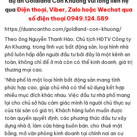
dự án Goldland Cồn Khương vui lòng liên hệ
qua
Điện thoại, Viber, Zalo hoặc Wechat qua
số điện thoại 0949.124.589
https://duancantho.com/goldland-con-khuong/
Theo ông Nguyễn Thanh Hào, Chủ tịch HĐTV Công ty
An Khương, trong lĩnh vực bất động sản, loại hình nhà
phố luôn hấp dẫn người đầu tư bởi đây là một kênh an
toàn, không chỉ để ở mà còn có thể kinh doanh, giá trị
thương mại cao.
“Nhà phố là một loại hình bất động sản mang tính
phức hợp cao, giúp chủ nhà có thể sử dụng kết hợp
nhiều mục đích khác nhau. Việc đầu tư nhà phố mang
lại cho chủ sở hữu cảm giác mình là người chủ thực sự
của tài sản có giá trị. Khách hàng luôn muốn được
toàn quyền quyết định, các phương thức đầu tư xây
dựng nhà ở, làm cửa hàng buôn bán, cho thuê mặt
bằng, mở văn phòng kinh doanh tại chính nơi an cư