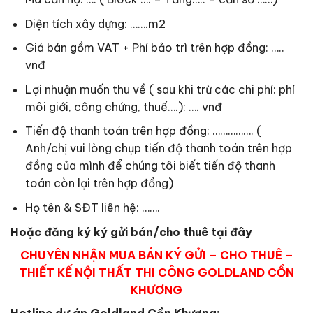
Diện tích xây dựng: …….m2
Giá bán gồm VAT + Phí bảo trì trên hợp đồng: …..
vnđ
Lợi nhuận muốn thu về ( sau khi trừ các chi phí: phí
môi giới, công chứng, thuế….): …. vnđ
Tiến độ thanh toán trên hợp đồng: ……………. (
Anh/chị vui lòng chụp tiến độ thanh toán trên hợp
đồng của mình để chúng tôi biết tiến độ thanh
toán còn lại trên hợp đồng)
Họ tên & SĐT liên hệ: …….
Hoặc đăng ký ký gửi bán/cho thuê tại đây
CHUYÊN NHẬN MUA BÁN KÝ GỬI – CHO THUÊ –
THIẾT KẾ NỘI THẤT THI CÔNG GOLDLAND CỒN
KHƯƠNG
Hotline dự án Goldland Cồn Khương: