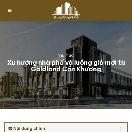
Chuyển
đến
nội
dung
TIN TỨC
Xu hướng nhà phố và luồng gió mới từ
Goldland Cồn Khương
Nội dung chính