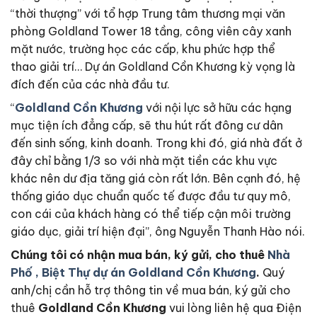
“thời thượng” với tổ hợp Trung tâm thương mại văn
phòng Goldland Tower 18 tầng, công viên cây xanh
mặt nước, trường học các cấp, khu phức hợp thể
thao giải trí… Dự án Goldland Cồn Khương kỳ vọng là
đích đến của các nhà đầu tư.
“
Goldland Cồn Khương
với nội lực sở hữu các hạng
mục tiện ích đẳng cấp, sẽ thu hút rất đông cư dân
đến sinh sống, kinh doanh. Trong khi đó, giá nhà đất ở
đây chỉ bằng 1/3 so với nhà mặt tiền các khu vực
khác nên dư địa tăng giá còn rất lớn. Bên cạnh đó, hệ
thống giáo dục chuẩn quốc tế được đầu tư quy mô,
con cái của khách hàng có thể tiếp cận môi trường
giáo dục, giải trí hiện đại”, ông Nguyễn Thanh Hào nói.
Chúng tôi có nhận mua bán, ký gửi, cho thuê
Nhà
Phố , Biệt Thự dự án Goldland Cồn Khương
.
Quý
anh/chị cần hỗ trợ thông tin về mua bán, ký gửi cho
thuê
Goldland Cồn Khương
vui lòng liên hệ qua Điện