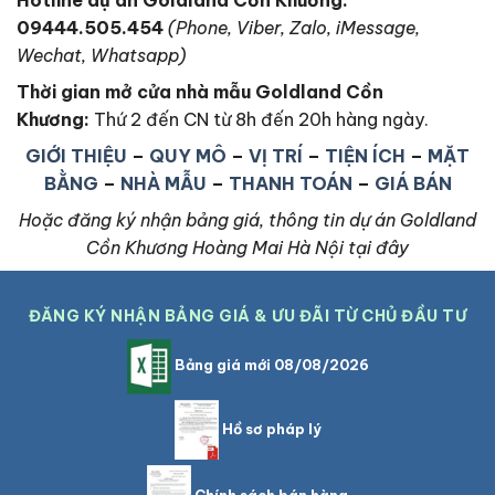
09444.505.454
(Phone, Viber, Zalo, iMessage,
Wechat, Whatsapp)
Thời gian mở cửa nhà mẫu Goldland Cồn
Khương
:
Thứ 2 đến CN từ 8h đến 20h hàng ngày.
GIỚI THIỆU
–
QUY MÔ
–
VỊ TRÍ
–
TIỆN ÍCH
–
MẶT
BẰNG
–
NHÀ MẪU
–
THANH TOÁN
–
GIÁ BÁN
Hoặc đăng ký nhận bảng giá, thông tin dự án Goldland
Cồn Khương Hoàng Mai Hà Nội tại đây
ĐĂNG KÝ NHẬN BẢNG GIÁ & ƯU ĐÃI TỪ CHỦ ĐẦU TƯ
Bảng giá mới 08/08/2026
Hồ sơ pháp lý