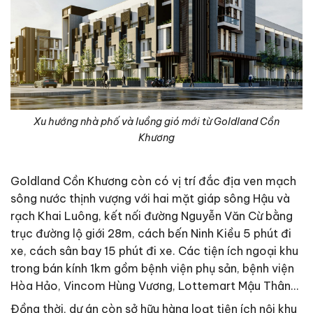
Xu hướng nhà phố và luồng gió mới từ Goldland Cồn
Khương
Goldland Cồn Khương còn có vị trí đắc địa ven mạch
sông nước thịnh vượng với hai mặt giáp sông Hậu và
rạch Khai Luông, kết nối đường Nguyễn Văn Cừ bằng
trục đường lộ giới 28m, cách bến Ninh Kiều 5 phút đi
xe, cách sân bay 15 phút đi xe. Các tiện ích ngoại khu
trong bán kính 1km gồm bệnh viện phụ sản, bệnh viện
Hòa Hảo, Vincom Hùng Vương, Lottemart Mậu Thân…
Đồng thời, dự án còn sở hữu hàng loạt tiện ích nội khu