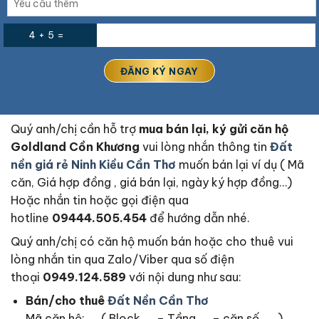
4 + 5 =
Quý anh/chị cần hỗ trợ
mua bán lại, ký gửi căn hộ
Goldland Cồn Khương
vui lòng nhắn thông tin
Đất
nền giá rẻ Ninh Kiều Cần Thơ
muốn bán lại ví dụ ( Mã
căn, Giá hợp đồng , giá bán lại, ngày ký hợp đồng…)
Hoặc nhắn tin hoặc gọi điện qua
hotline
09444.505.454
để hướng dẫn nhé.
Quý anh/chị có căn hộ muốn bán hoặc cho thuê vui
lòng nhắn tin qua Zalo/Viber qua số điện
thoại
0949.124.589
với nội dung như sau:
Bán/cho thuê
Đất Nền Cần Thơ
Mã căn hộ: …. ( Block …. – Tầng….. – căn số ……)