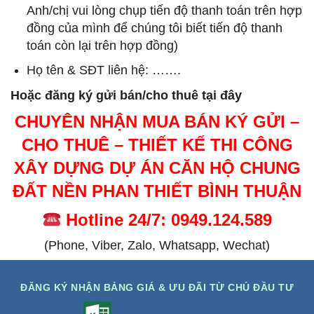
Anh/chị vui lòng chụp tiến độ thanh toán trên hợp
đồng của mình để chúng tôi biết tiến độ thanh
toán còn lại trên hợp đồng)
Họ tên & SĐT liên hệ: …….
Hoặc đăng ký gửi bán/cho thuê tại đây
CHUYÊN NHẬN MUA BÁN KÝ GỬI –
CHO THUÊ – THIẾT KẾ THI CÔNG
XÂY DỰNG DỰ ÁN CĂN HỘ CHUNG
ĐẤT NỀN PHAN THIẾT BÌNH THUẬN
Hotline 24/7: 0949.124.589
(Phone, Viber, Zalo, Whatsapp, Wechat)
ĐĂNG KÝ NHẬN BẢNG GIÁ & ƯU ĐÃI TỪ CHỦ ĐẦU TƯ