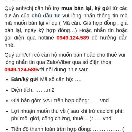
Quý anh/chị cần hỗ trợ
mua bán lại, ký gửi
từ các
dự án của
chủ đầu tư
vui lòng nhắn thông tin mã
mã muốn bán lại ví dụ ( Mã căn, Giá hợp đồng , giá
bán lại, ngày ký hợp đồng…) Hoặc nhắn tin hoặc
gọi điện qua hotline
0949.124.589
để hướng dẫn
nhé.
Quý anh/chị có căn hộ muốn bán hoặc cho thuê vui
lòng nhắn tin qua Zalo/Viber qua số điện thoại
0949.124.589
với nội dung như sau:
Bán/ký gửi
Mã số căn hộ: ….
Diện tích: …….m2
Giá bán gồm VAT trên hợp đồng: ….. vnđ
Lợi nhuận muốn thu về ( sau khi trừ các chi phí:
phí môi giới, công chứng, thuế….): …. vnđ
Tiến độ thanh toán trên hợp đồng: ……………. (