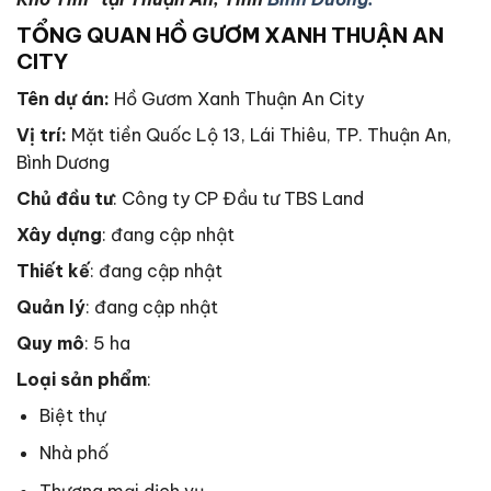
TỔNG QUAN HỒ GƯƠM XANH THUẬN AN
CITY
Tên dự án:
Hồ Gươm Xanh Thuận An City
Vị trí:
Mặt tiền Quốc Lộ 13, Lái Thiêu, TP. Thuận An,
Bình Dương
Chủ đầu tư
: Công ty CP Đầu tư TBS Land
Xây dựng
: đang cập nhật
Thiết kế
: đang cập nhật
Quản lý
: đang cập nhật
Quy mô
: 5 ha
Loại sản phẩm
:
Biệt thự
Nhà phố
Thương mại dịch vụ