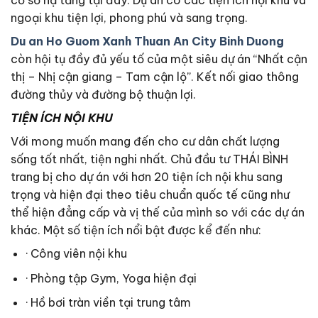
cơ sở hạ tầng tại đây. Dự án có các tiện ích nội khu và
ngoại khu tiện lợi, phong phú và sang trọng.
Du an Ho Guom Xanh Thuan An City Binh Duong
còn hội tụ đầy đủ yếu tố của một siêu dự án “Nhất cận
thị – Nhị cận giang – Tam cận lộ”. Kết nối giao thông
đường thủy và đường bộ thuận lợi.
TIỆN ÍCH NỘI KHU
Với mong muốn mang đến cho cư dân chất lượng
sống tốt nhất, tiện nghi nhất. Chủ đầu tư THÁI BÌNH
trang bị cho dự án với hơn 20 tiện ích nội khu sang
trọng và hiện đại theo tiêu chuẩn quốc tế cũng như
thể hiện đẳng cấp và vị thế của mình so với các dự án
khác. Một số tiện ích nổi bật được kể đến như:
· Công viên nội khu
· Phòng tập Gym, Yoga hiện đại
· Hồ bơi tràn viền tại trung tâm