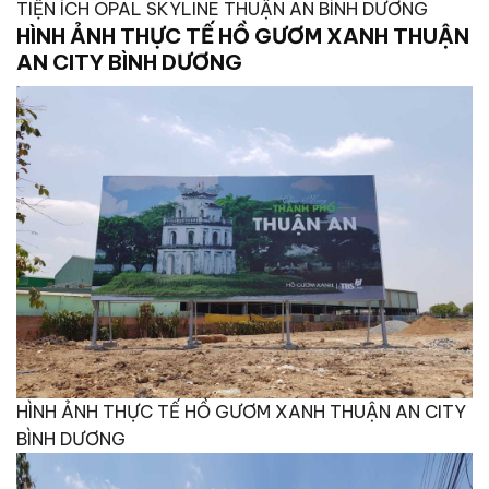
TIỆN ÍCH OPAL SKYLINE THUẬN AN BÌNH DƯƠNG
HÌNH ẢNH THỰC TẾ HỒ GƯƠM XANH THUẬN
AN CITY BÌNH DƯƠNG
HÌNH ẢNH THỰC TẾ HỒ GƯƠM XANH THUẬN AN CITY
BÌNH DƯƠNG