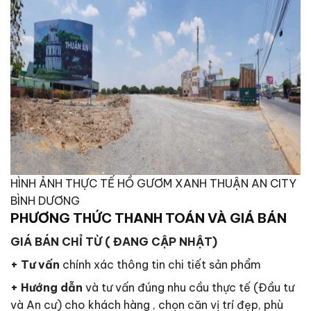
HÌNH ẢNH THỰC TẾ HỒ GƯƠM XANH THUẬN AN CITY
BÌNH DƯƠNG
PHƯƠNG THỨC THANH TOÁN VÀ GIÁ BÁN
GIÁ BÁN CHỈ TỪ ( ĐANG CẬP NHẬT)
+ Tư vấn
chính xác thông tin chi tiết sản phẩm
+ Hướng dẫn
và tư vấn đúng nhu cầu thực tế (Đầu tư
và An cư) cho khách hàng , chọn căn vị trí đẹp, phù