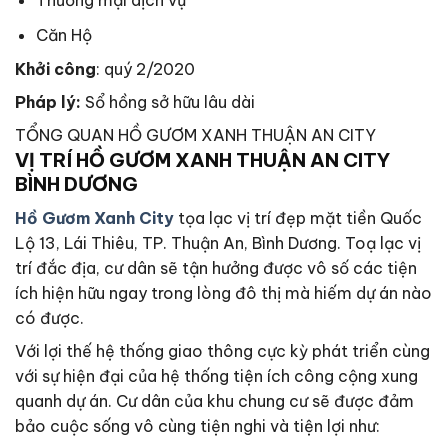
Căn Hộ
Khởi công
: quý 2/2020
Pháp lý:
Sổ hồng sở hữu lâu dài
TỔNG QUAN HỒ GƯƠM XANH THUẬN AN CITY
VỊ TRÍ HỒ GƯƠM XANH THUẬN AN CITY
BÌNH DƯƠNG
Hồ Gươm Xanh City
tọa lạc vị trí đẹp mặt tiền Quốc
Lộ 13, Lái Thiêu, TP. Thuận An, Bình Dương. Toạ lạc vị
trí đắc địa, cư dân sẽ tận hưởng được vô số các tiện
ích hiện hữu ngay trong lòng đô thị mà hiếm dự án nào
có được.
Với lợi thế hệ thống giao thông cực kỳ phát triển cùng
với sự hiện đại của hệ thống tiện ích công cộng xung
quanh dự án. Cư dân của khu chung cư sẽ được đảm
bảo cuộc sống vô cùng tiện nghi và tiện lợi như: