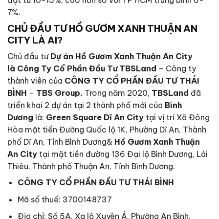
7%.
CHỦ ĐẦU TƯ HỒ GƯƠM XANH THUẬN AN
CITY LÀ AI?
Chủ đầu tư
Dự án Hồ Gươm Xanh Thuận An City
là
Công Ty Cổ Phần Đầu Tư TBSLand
– Công ty
thành viên của
CÔNG TY CỔ PHẦN ĐẦU TƯ THÁI
BÌNH
–
TBS Group.
Trong năm 2020,
TBSLand
đã
triển khai 2 dự án tại 2 thành phố mới của
Bình
Dương
là:
Green Square Dĩ An City
tại vị trí Xã Đông
Hòa mặt tiền Đường Quốc lộ 1K, Phường Dĩ An, Thành
phố Dĩ An, Tỉnh Bình Dương&
Hồ Gươm Xanh Thuận
An City
tại mặt tiền đường 136 Đại lộ Bình Dương, Lái
Thiêu, Thành phố Thuận An, Tỉnh Bình Dương.
CÔNG TY CỔ PHẦN ĐẦU TƯ THÁI BÌNH
Mã số thuế: 3700148737
Địa chỉ: Số 5A, Xa lộ Xuyên Á, Phường An Bình,