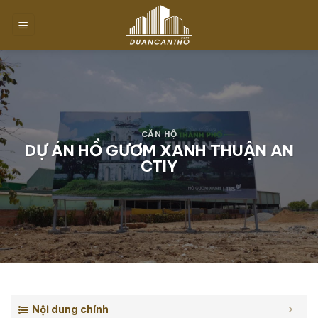
Chuyển
đến
nội
dung
CĂN HỘ
DỰ ÁN HỒ GƯƠM XANH THUẬN AN
CTIY
Nội dung chính