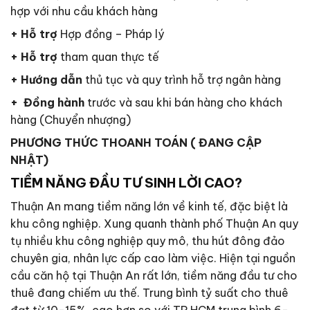
hợp với nhu cầu khách hàng
+ Hỗ trợ
Hợp đồng – Pháp lý
+ Hỗ trợ
tham quan thực tế
+ Hướng dẫn
thủ tục và quy trình hỗ trợ ngân hàng
+ Đồng hành
trước và sau khi bán hàng cho khách
hàng (Chuyển nhượng)
PHƯƠNG THỨC THOANH TOÁN ( ĐANG CẬP
NHẬT)
TIỀM NĂNG ĐẦU TƯ SINH LỜI CAO?
Thuận An mang tiềm năng lớn về kinh tế, đặc biệt là
khu công nghiệp. Xung quanh thành phố Thuận An quy
tụ nhiều khu công nghiệp quy mô, thu hút đông đảo
chuyên gia, nhân lực cấp cao làm việc. Hiện tại nguồn
cầu căn hộ tại Thuận An rất lớn, tiềm năng đầu tư cho
thuê đang chiếm ưu thế. Trung bình tỷ suất cho thuê
đạt từ 10-15%, cao hơn so với TP HCM trung bình 6-