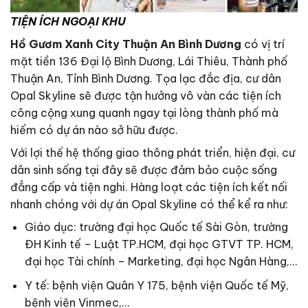
TIỆN ÍCH NGOẠI KHU
Hồ Gươm Xanh City Thuận An Bình Dương
có vị trí
mặt tiền 136 Đại lộ Bình Dương, Lái Thiêu, Thành phố
Thuận An, Tỉnh Bình Dương. Tọa lạc đắc địa, cư dân
Opal Skyline sẽ được tận hưởng vô vàn các tiện ích
công cộng xung quanh ngay tại lòng thành phố mà
hiếm có dự án nào sở hữu được.
Với lợi thế hệ thống giao thông phát triển, hiện đại, cư
dân sinh sống tại đây sẽ được đảm bảo cuộc sống
đẳng cấp và tiện nghi. Hàng loạt các tiện ích kết nối
nhanh chóng với dự án Opal Skyline có thể kể ra như:
Giáo dục: trường đại học Quốc tế Sài Gòn, trường
ĐH Kinh tế – Luật TP.HCM, đại học GTVT TP. HCM,
đại học Tài chính – Marketing, đại học Ngân Hàng,…
Y tế: bệnh viện Quân Y 175, bệnh viện Quốc tế Mỹ,
bệnh viện Vinmec,…