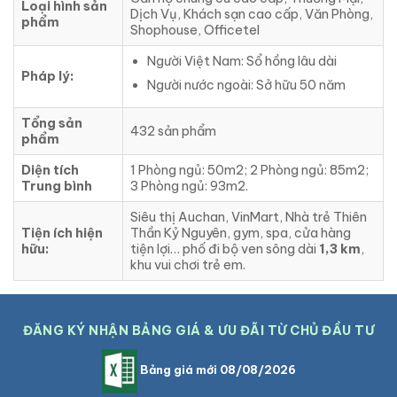
Loại hình sản
Dịch Vụ, Khách sạn cao cấp, Văn Phòng,
phẩm
Shophouse, Officetel
Người Việt Nam: Sổ hồng lâu dài
Pháp lý:
Người nước ngoài: Sở hữu 50 năm
Tổng sản
432 sản phẩm
phẩm
Diện tích
1 Phòng ngủ: 50m2; 2 Phòng ngủ: 85m2;
Trung bình
3 Phòng ngủ: 93m2.
Siêu thị Auchan, VinMart, Nhà trẻ Thiên
Tiện ích hiện
Thần Kỷ Nguyên, gym, spa, cửa hàng
hữu:
tiện lợi… phố đi bộ ven sông dài
1,3 km
,
khu vui chơi trẻ em.
ĐĂNG KÝ NHẬN BẢNG GIÁ & ƯU ĐÃI TỪ CHỦ ĐẦU TƯ
Bảng giá mới 08/08/2026