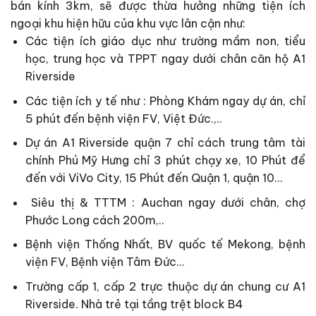
bán kính 3km, sẽ được thừa hưởng những tiện ích
ngoại khu hiện hữu của khu vực lân cận như:
Các tiện ích giáo dục như trường mầm non, tiểu
học, trung học và TPPT ngay dưới chân căn hộ A1
Riverside
Các tiện ích y tế như : Phòng Khám ngay dự án, chỉ
5 phút đến bệnh viện FV, Việt Đức.,..
Dự án A1 Riverside quận 7 chỉ cách trung tâm tài
chính Phú Mỹ Hưng chỉ 3 phút chạy xe, 10 Phút để
đến với ViVo City, 15 Phút đến Quận 1, quận 10…
Siêu thị & TTTM : Auchan ngay dưới chân, chợ
Phước Long cách 200m,..
Bệnh viện Thống Nhất, BV quốc tế Mekong, bệnh
viện FV, Bệnh viện Tâm Đức…
Trường cấp 1, cấp 2 trực thuộc dự án chung cư A1
Riverside. Nhà trẻ tại tầng trệt block B4