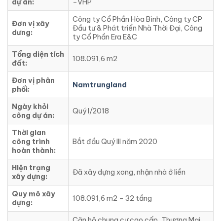
dự án:
–VHP
Công ty Cổ Phần Hòa Bình, Công ty CP
Đơn vị xây
Đầu tư & Phát triển Nhà Thời Đại, Công
dưng:
ty Cổ Phần Era E&C
Tổng diện tích
108.091,6 m2
đất:
Đơn vị phân
Namtrungland
phối:
Ngày khỏi
Quý I/2018
công dự án:
Thời gian
công trình
Bắt đầu Quý III năm 2020
hoàn thành:
Hiện trạng
Đã xây dựng xong, nhận nhà ở liền
xây dựng:
Quy mô xây
108.091,6 m2 – 32 tầng
dựng:
Căn hộ chung cư cao cấp, Thương Mại,