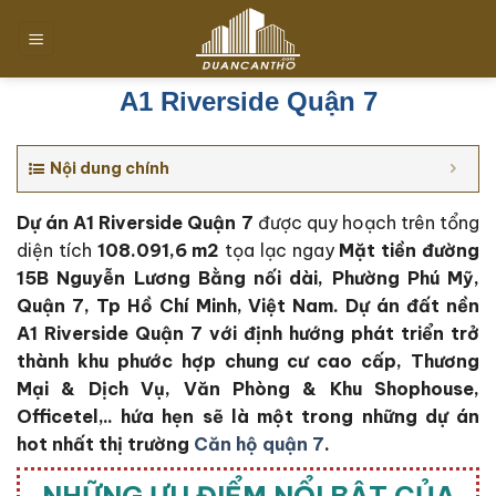
Chuyển
đến
nội
dung
A1 Riverside Quận 7
Nội dung chính
Dự án A1 Riverside Quận 7
được quy hoạch trên tổng
diện tích
108.091,6 m2
tọa lạc ngay
Mặt tiền đường
15B Nguyễn Lương Bằng nối dài, Phường Phú Mỹ,
Quận 7, Tp Hồ Chí Minh, Việt Nam. Dự án đất nền
A1 Riverside Quận 7 với định hướng phát triển trở
thành khu phước hợp chung cư cao cấp, Thương
Mại & Dịch Vụ, Văn Phòng & Khu Shophouse,
Officetel,.. hứa hẹn sẽ là một trong những dự án
hot nhất thị trường
Căn hộ quận 7
.