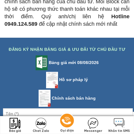
chính sách bán hàng của chủ đầu tư. Mỗi Block căn
hộ sẽ có phương thức thanh toán khác nhau tại mỗi
thời điểm. Quý anh/chị liên hệ
Hotline
0949.124.589
để cập nhật chính sách mới nhất
ĐĂNG KÝ NHẬN BẢNG GIÁ & ƯU ĐÃI TỪ CHỦ ĐẦU TƯ
Bảng giá mới 08/08/2026
Hồ sơ pháp lý
Chính sách bán hàng
Gọi điện
Gọi điện
Báo giá
Báo giá
Chat Zalo
Chat Zalo
Messenger
Messenger
Nhắn tin SMS
Nhắn tin SMS