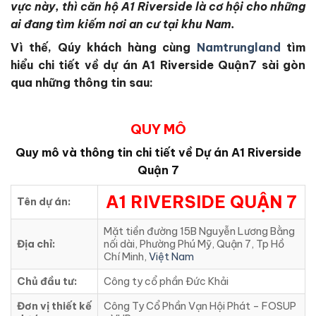
vực này, thì căn hộ A1 Riverside là cơ hội cho những
ai đang tìm kiếm nơi an cư tại khu Nam.
Vì thế, Qúy khách hàng cùng
Namtrungland
tìm
hiểu chi tiết về dự án A1 Riverside Quận7 sài gòn
qua những thông tin sau:
QUY MÔ
Quy mô và thông tin chi tiết về Dự án A1 Riverside
Quận 7
A1 RIVERSIDE QUẬN 7
Tên dự án:
Mặt tiền đường 15B Nguyễn Lương Bằng
Địa chỉ:
nối dài, Phường Phú Mỹ, Quận 7, Tp Hồ
Chí Minh,
Việt Nam
Chủ đầu tư:
Công ty cổ phần Đức Khải
Đơn vị thiết kế
Công Ty Cổ Phần Vạn Hội Phát – FOSUP