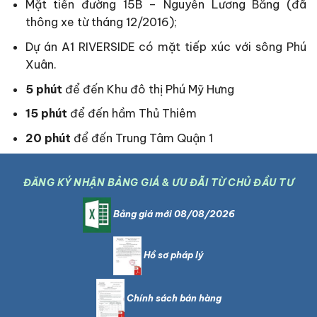
Mặt tiền đường 15B – Nguyễn Lương Bằng (đã
thông xe từ tháng 12/2016);
Dự án A1 RIVERSIDE có mặt tiếp xúc với sông Phú
Xuân.
5 phút
để đến Khu đô thị Phú Mỹ Hưng
15 phút
để đến hầm Thủ Thiêm
20 phút
để đến Trung Tâm Quận 1
ĐĂNG KÝ NHẬN BẢNG GIÁ & ƯU ĐÃI TỪ CHỦ ĐẦU TƯ
Bảng giá mới 08/08/2026
Hồ sơ pháp lý
Chính sách bán hàng