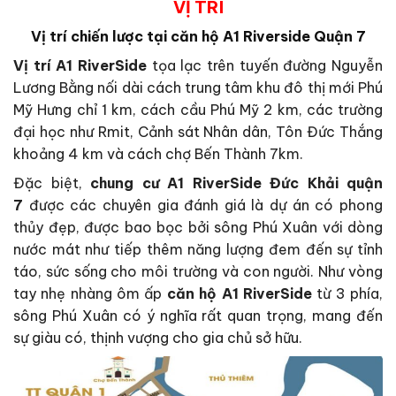
VỊ TRÍ
Vị trí chiến lược tại căn hộ A1 Riverside Quận 7
Vị trí A1 RiverSide
tọa lạc trên tuyến đường Nguyễn
Lương Bằng nối dài cách trung tâm khu đô thị mới Phú
Mỹ Hưng chỉ 1 km, cách cầu Phú Mỹ 2 km, các trường
đại học như Rmit, Cảnh sát Nhân dân, Tôn Đức Thắng
khoảng 4 km và cách chợ Bến Thành 7km.
Đặc biệt,
chung cư A1 RiverSide Đức Khải quận
7
được các chuyên gia đánh giá là dự án có phong
thủy đẹp, được bao bọc bởi sông Phú Xuân với dòng
nước mát như tiếp thêm năng lượng đem đến sự tỉnh
táo, sức sống cho môi trường và con người. Như vòng
tay nhẹ nhàng ôm ấp
căn hộ A1 RiverSide
từ 3 phía,
sông Phú Xuân có ý nghĩa rất quan trọng, mang đến
sự giàu có, thịnh vượng cho gia chủ sở hữu.