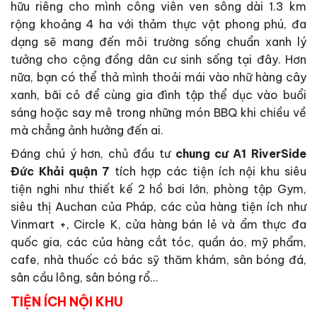
hữu riêng cho mình công viên ven sông dài 1.3 km
rộng khoảng 4 ha với thảm thực vật phong phú, đa
dạng sẽ mang đến môi trường sống chuẩn xanh lý
tưởng cho cộng đồng dân cư sinh sống tại đây. Hơn
nữa, bạn có thể thả mình thoải mái vào nhữ hàng cây
xanh, bãi cỏ để cùng gia đình tập thể dục vào buổi
sáng hoặc say mê trong những món BBQ khi chiều về
mà chẳng ảnh hưởng đến ai.
Đáng chú ý hơn, chủ đầu tư
chung cư A1 RiverSide
Đức Khải quận 7
tích hợp các tiện ích nội khu siêu
tiện nghi như thiết kế 2 hồ bơi lớn, phòng tập Gym,
siêu thị Auchan của Pháp, các của hàng tiện ích như
Vinmart +, Circle K, cửa hàng bán lẻ và ẩm thực đa
quốc gia, các của hàng cắt tóc, quần áo, mỹ phẩm,
cafe, nhà thuốc có bác sỹ thăm khám, sân bóng đá,
sân cầu lông, sân bóng rổ…
TIỆN ÍCH NỘI KHU