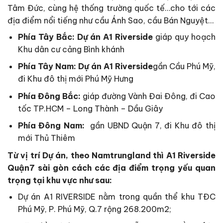
Tâm Đức, cùng hệ thống trường quốc tế…cho tới các
địa điểm nổi tiếng như cầu Ánh Sao, cầu Bán Nguyệt…
Phía Tây Bắc: Dự án A1 Riverside
giáp quy hoạch
Khu dân cư cảng Bình khánh
Phía Tây Nam:
Dự án A1 Riverside
gần Cầu Phú Mỹ,
đi Khu đô thị mới Phú Mỹ Hưng
Phía Đông Bắc:
giáp đường Vành Đai Đông, đi Cao
tốc TP.HCM – Long Thành – Dầu Giây
Phía Đông Nam:
gần UBND Quận 7, đi Khu đô thị
mới Thủ Thiêm
Từ vị trí Dự án, theo Namtrungland thì A1 Riverside
Quận7 sài gòn cách các địa điểm trọng yếu quan
trọng tại khu vực như sau:
Dự án A1 RIVERSIDE nằm trong quần thể khu TĐC
Phú Mỹ, P. Phú Mỹ, Q.7 rộng 268.200m2;