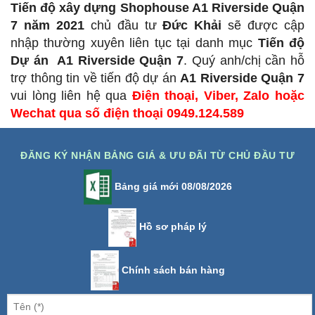
Tiến độ xây dựng Shophouse A1 Riverside Quận
7 năm 2021
chủ đầu tư
Đức Khải
sẽ được cập
nhập thường xuyên liên tục tại danh mục
Tiến độ
Dự án A1 Riverside Quận 7
. Quý anh/chị cần hỗ
trợ thông tin về tiến độ dự án
A1 Riverside Quận 7
vui lòng liên hệ qua
Điện thoại, Viber, Zalo hoặc
Wechat qua số điện thoại 0949.124.589
ĐĂNG KÝ NHẬN BẢNG GIÁ & ƯU ĐÃI TỪ CHỦ ĐẦU TƯ
Bảng giá mới 08/08/2026
Hồ sơ pháp lý
Chính sách bán hàng