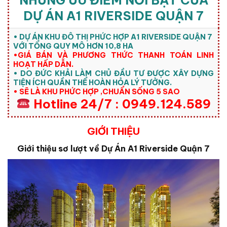
NHỮNG ƯU ĐIỂM NỔI BẬT CỦA
DỰ ÁN A1 RIVERSIDE QUẬN 7
• DỰ ÁN KHU ĐÔ THỊ PHỨC HỢP A1 RIVERSIDE QUẬN 7
VỚI TỔNG QUY MÔ HƠN 10,8 HA
•GIÁ BÁN VÀ PHƯƠNG THỨC THANH TOÁN LINH
HOẠT HẤP DẪN.
• DO ĐỨC KHẢI LÀM CHỦ ĐẦU TƯ ĐƯỢC XÂY DỰNG
TIỆN ÍCH QUẦN THỂ HOÀN HỎA LÝ TƯỞNG.
• SẼ LÀ KHU PHỨC HỢP ,CHUẨN SỐNG 5 SAO
Hotline 24/7 : 0949.124.589
GIỚI THIỆU
Giới thiệu sơ lượt về Dự Án A1 Riverside Quận 7