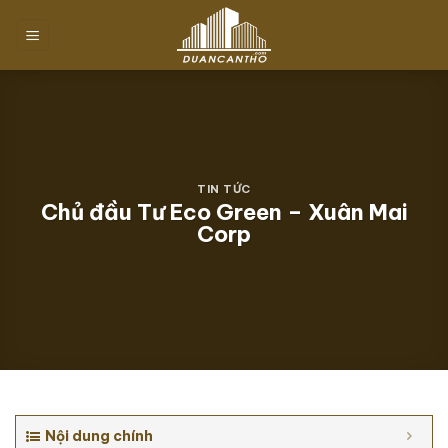
Chuyển
đến
nội
dung
TIN TỨC
Chủ đầu Tư Eco Green – Xuân Mai
Corp
Nội dung chính