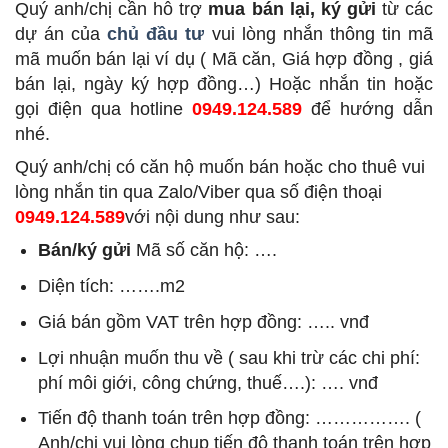
Quý anh/chị cần hỗ trợ
mua bán lại, ký gửi
từ các
dự án của
chủ đầu tư
vui lòng nhắn thông tin mã
mã muốn bán lại ví dụ ( Mã căn, Giá hợp đồng , giá
bán lại, ngày ký hợp đồng…) Hoặc nhắn tin hoặc
gọi điện qua hotline
0949.124.589
để hướng dẫn
nhé.
Quý anh/chị có căn hộ muốn bán hoặc cho thuê vui
lòng nhắn tin qua Zalo/Viber qua số điện thoại
0949.124.589
với nội dung như sau:
Bán/ký gửi
Mã số căn hộ: ….
Diện tích: …….m2
Giá bán gồm VAT trên hợp đồng: ….. vnđ
Lợi nhuận muốn thu về ( sau khi trừ các chi phí:
phí môi giới, công chứng, thuế….): …. vnđ
Tiến độ thanh toán trên hợp đồng: ……………. (
Anh/chị vui lòng chụp tiến độ thanh toán trên hợp