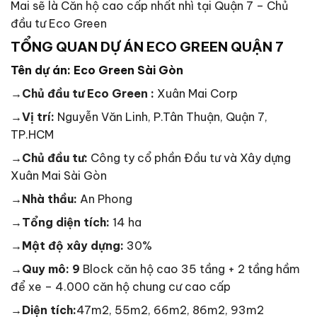
Mai sẽ là Căn hộ cao cấp nhất nhì tại Quận 7 – Chủ
đầu tư Eco Green
TỔNG QUAN DỰ ÁN ECO GREEN QUẬN 7
Tên dự án:
Eco Green Sài Gòn
→Chủ đầu tư Eco Green :
Xuân Mai Corp
→Vị trí:
Nguyễn Văn Linh, P.Tân Thuận, Quận 7,
TP.HCM
→Chủ đầu tư:
Công ty cổ phần Đầu tư và Xây dựng
Xuân Mai Sài Gòn
→Nhà thầu:
An Phong
→Tổng diện tích:
14 ha
→Mật độ xây dựng:
30%
→Quy mô: 9
Block căn hộ cao 35 tầng + 2 tầng hầm
để xe – 4.000 căn hộ chung cư cao cấp
→Diện tích:
47m2, 55m2, 66m2, 86m2, 93m2