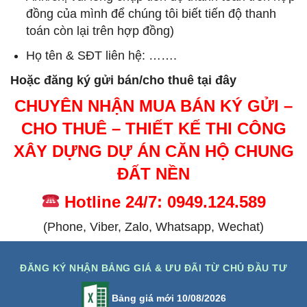
đồng của mình để chúng tôi biết tiến độ thanh
toán còn lại trên hợp đồng)
Họ tên & SĐT liên hệ: …….
Hoặc đăng ký gửi bán/cho thuê tại đây
CHUYÊN NHẬN MUA BÁN KÝ GỬI –
CHO THUÊ – THIẾT KẾ THI CÔNG
XÂY DỰNG DỰ ÁN CĂN HỘ CHUNG
ĐẤT NỀN
Hotline 24/7: 0949.124.589
(Phone, Viber, Zalo, Whatsapp, Wechat)
ĐĂNG KÝ NHẬN BẢNG GIÁ & ƯU ĐÃI TỪ CHỦ ĐẦU TƯ
Bảng giá mới 10/08/2026