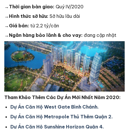
→Thời gian bàn giao:
Quý IV/2020
→Hình thức sỡ hữu:
Sỡ hữu lâu dài
→Giá bán:
từ 2,2 tỷ/căn
→Ngân hàng bảo lãnh & cho vay:
đang cập nhật
Tham Khảo Thêm Các Dự Án Mới Nhất Năm 2020:
Dự Án Căn Hộ West Gate Bình Chánh.
Dự Án Căn Hộ Metropole Thủ Thêm Quận 2.
Dự Án Căn Hộ Sunshine Horizon Quận 4.