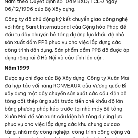
Nam theo Quyết định số 1049 BXD/TCLĐ ngày
06/12/1996 của Bộ Xây dựng.
Công ty đã chủ động ký kết chuyển giao công nghệ
với hãng Saret International của Cộng hòa Pháp để
đầu tư dây chuyền bê tông dự ứng lực khẩu độ nhỏ
sản xuất dầm PPB phục vụ cho việc lắp dựng các
công trình dân dụng. Sản phẩm dầm PPB đã được áp
dụng rộng rãi ở Hà Nội và các tỉnh lân cận.
Năm 1999
Được sự chỉ đạo của Bộ Xây dựng, Công ty Xuân Mai
đã hợp tác với hãng RONVEAUX của Vương quốc Bỉ
xây dựng một dây chuyền sản xuất các cấu kiện bê
tông cốt thép ứng suất trước tiền chế khẩu độ lớn
bằng phương pháp kéo trước tại nhà máy Bê tông
Xuân Mai để sản xuất cấu kiện bê tông dự ứng lực
phục vụ cho việc lắp dựng các khu chung cư cao
tầng, nhà máy công nghiệp, công trình công cộng và