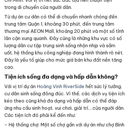
Chí Minh. Với vị trí hết sức đắc địa nên thuận tiện
trong di chuyển của người dân.
Từ dự án cư dân có thể di chuyển nhanh chóng đến
trung tâm Quận 1, khoảng 30 phút, đến trung tâm
thương mại AEON Mall, khoảng 20 phút và một số tỉnh
lân cận xung quanh. Đây cũng là những khu vực có số
lượng dân cư tập trung sinh sống nhộn nhịp và sầm
uất, hệ thống khu công nghiệp đang hình thành rõ nét.
Đây là yếu tố giúp cho mức giá bán khu đất nền tăng
cao.
Tiện ích sống đa dạng và hấp dẫn không?
Với vị trí dự án
Hoàng Vinh RiverSide
hết sức lý tưởng,
cư dân sinh sống đông đúc. Vì thế, các dịch vụ tiện ích
kéo theo cũng khá đa dạng và hấp dẫn có thể đáp
ứng nhu cầu sinh hoạt, vui chơi, giải trí… của người dân.
Các tiện ích đó phải kể đến như:
– Hệ thống chợ: Một số chợ gần với dự án như chợ Bình