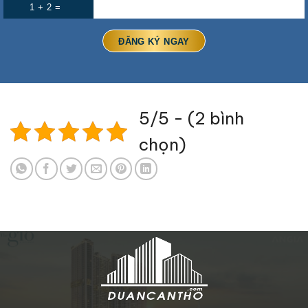
1 + 2 =
5/5 - (2 bình
chọn)