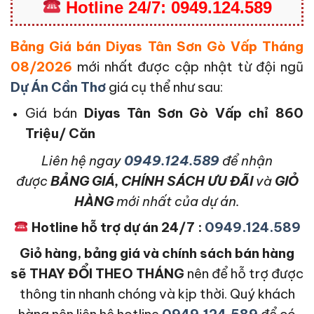
Hotline
24/7:
0949.124.589
Bảng Giá bán Diyas Tân Sơn Gò Vấp Tháng
08/2026
mới nhất được cập nhật từ đội ngũ
Dự Án Cần Thơ
giá cụ thể như sau:
Giá bán
Diyas Tân Sơn Gò Vấp
chỉ 860
Triệu/ Căn
L
iên hệ ngay
0949.124.589
để nhận
được
BẢNG GIÁ, CHÍNH SÁCH ƯU ĐÃI
và
GIỎ
HÀNG
mới nhất của dự án.
Hotline hỗ trợ dự án 24/7 :
0949.124.589
Giỏ hàng, bảng giá và chính sách bán hàng
sẽ THAY ĐỔI THEO THÁNG
nên để hỗ trợ được
thông tin nhanh chóng và kịp thời. Quý khách
hàng nên liên hệ hotline
0949.124.589
để có