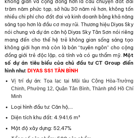
không gian và cộng đồng hơn là câu chuyện đất đai
trăm năm phức tạp, sở hữu 30 năm rẻ hơn, không tốn
nhiều chi phí cho đất đai và kinh doanh bằng khả năng
sáng tạo hơn là đầu cơ may rủi. Thương hiệu Diyas Sky
nói chung và dự án căn hộ Diyas Sky Tân Sơn nói riêng
mang đến cho thế hệ trẻ không gian sống sáng tạo
không giới hạn mà còn là bản “tuyên ngôn” cho cộng
đồng giới trẻ độc lập, cá tính và có gu thẩm mỹ.
Một
số dự án tiêu biểu của chủ đầu tư CT Group điển
hình như:
DIYAS SS1 TÂN BÌNH
Vị trí dự án:
Tọa lạc tại
Mũi tàu Cộng Hòa-Trường
Chinh, Phường 12, Quận Tân Bình, Thành phố Hồ Chí
Minh
Loại hình đầu tư: Căn hộ,…
Diện tích khu đất: 4.941,6 m²
Mật độ xây dựng: 52,47%