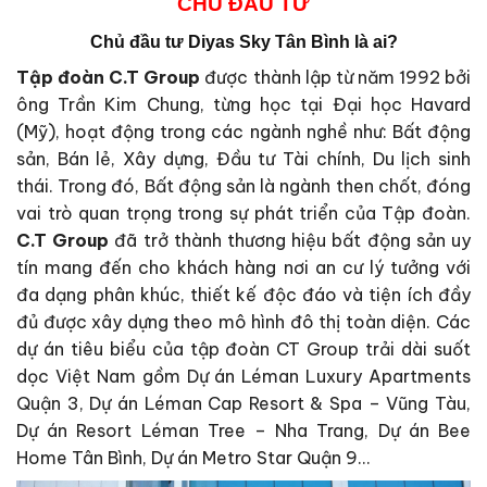
CHỦ ĐẦU TƯ
Chủ đầu tư Diyas Sky Tân Bình là ai?
Tập đoàn C.T Group
được thành lập từ năm 1992 bởi
ông Trần Kim Chung, từng học tại Đại học Havard
(Mỹ), hoạt động trong các ngành nghề như: Bất động
sản, Bán lẻ, Xây dựng, Đầu tư Tài chính, Du lịch sinh
thái. Trong đó, Bất động sản là ngành then chốt, đóng
vai trò quan trọng trong sự phát triển của Tập đoàn.
C.T Group
đã trở thành thương hiệu bất động sản uy
tín mang đến cho khách hàng nơi an cư lý tưởng với
đa dạng phân khúc, thiết kế độc đáo và tiện ích đầy
đủ được xây dựng theo mô hình đô thị toàn diện. Các
dự án tiêu biểu của tập đoàn CT Group trải dài suốt
dọc Việt Nam gồm Dự án Léman Luxury Apartments
Quận 3, Dự án Léman Cap Resort & Spa – Vũng Tàu,
Dự án Resort Léman Tree – Nha Trang, Dự án Bee
Home Tân Bình, Dự án Metro Star Quận 9…