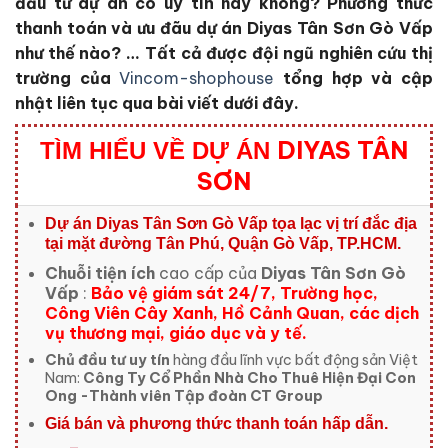
đầu tư dự án có uy tín hay không? Phương thức
thanh toán và ưu đãu dự án Diyas Tân Sơn Gò Vấp
như thế nào?
… Tất cả được đội ngũ nghiên cứu thị
trường của
Vincom-shophouse
tổng hợp và cập
nhật liên tục qua bài viết dưới đây.
DIYAS TÂN
TÌM HIỂU VỀ DỰ ÁN
SƠN
Dự án Diyas Tân Sơn Gò Vấp tọa lạc
vị trí đắc địa
tại mặt đường Tân Phú, Quận Gò Vấp, TP.HCM.
Chuỗi tiện ích
cao cấp của
Diyas Tân Sơn Gò
Vấp
:
Bảo vệ giám sát 24/7, Trường học,
Công Viên Cây Xanh, Hồ Cảnh Quan, các dịch
vụ thương mại, giáo dục và y tế.
Chủ đầu tư uy tín
hàng đầu lĩnh vực bất động sản Việt
Nam:
Công Ty Cổ Phần Nhà Cho Thuê Hiện Đại Con
Ong -Thành viên Tập đoàn CT Group
Giá bán và phương thức thanh toán hấp dẫn.