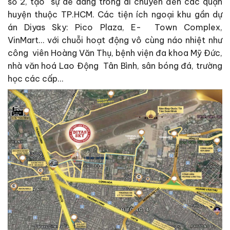
số 2, tạo sự dễ dàng trong di chuyển đến các quận
huyện thuộc TP.HCM. Các tiện ích ngoại khu gần dự
án Diyas Sky: Pico Plaza, E- Town Complex,
VinMart… với chuỗi hoạt động vô cùng náo nhiệt như
công viên Hoàng Văn Thụ, bệnh viện đa khoa Mỹ Đức,
nhà văn hoá Lao Động Tân Bình, sân bóng đá, trường
học các cấp…