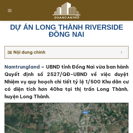
Chuyển
đến
nội
dung
DỰ ÁN LONG THÀNH RIVERSIDE
ĐỒNG NAI
Nội dung chính
Namtrungland
– UBND tỉnh Đồng Nai vừa ban hành
Quyết định số 2527/QĐ-UBND về việc duyệt
Nhiệm vụ quy hoạch chi tiết tỷ lệ 1/500 Khu dân cư
có diện tích hơn 40ha tại thị trấn Long Thành,
huyện Long Thành.