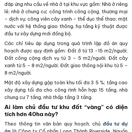
đáp ứng nhu cầu về nhà ở tại khu vực gồm: Nhà ở riêng
lẻ; nhà ở chung cư; công trình công cộng, thương mại
– dịch vụ; công viên cây xanh – thể dục thể thao; mặt
nước với hệ thống giao thông, hạ tầng kỹ thuật được
đầu tư xây dựng mới đồng bộ.
Các chỉ tiêu áp dụng trong quá trình lập đồ án quy
hoạch được quy định gồm: Đất ở từ 13 -15 m2/người;
Đất công cộng dịch vụ từ 3 – 5 m2/người; Đất cây
xanh từ 5 – 8 m2/người; Đất giao thông nội khu từ 5 –
8 m2/người.
Mật độ xây dựng gộp toàn khu tối đa 3 5 %; tầng cao
xây dựng tối đa cho công rình hỗn hợp 15 tầng, nhà
chung cư 7 tầng, nhà thấp tầng 3 tầng.
Ai làm chủ đầu tư khu đất “vàng” có diện
tích hơn 40ha này?
Theo thông tin văn bản quy hoạch, chủ
đầu tư dự
án
là Công ty Cổ phần Long Thành Riverside. Nguồn