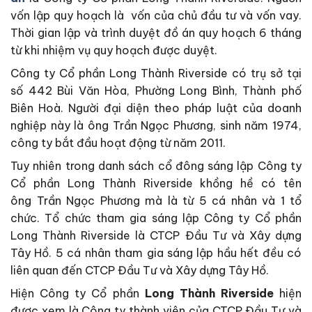
vốn lập quy hoạch là vốn của chủ đầu tư và vốn vay.
Thời gian lập và trình duyệt đồ án quy hoạch 6 tháng
từ khi nhiệm vụ quy hoạch được duyệt.
Công ty Cổ phần Long Thành Riverside có trụ sở tại
số 442 Bùi Văn Hòa, Phường Long Bình, Thành phố
Biên Hoà. Người đại diện theo pháp luật của doanh
nghiệp này là ông Trần Ngọc Phương, sinh năm 1974,
công ty bắt đầu hoạt động từ năm 2011.
Tuy nhiên trong danh sách cổ đông sáng lập Công ty
Cổ phần Long Thành Riverside khồng hề có tên
ông Trần Ngọc Phương mà là từ 5 cá nhân và 1 tổ
chức. Tổ chức tham gia sáng lập Công ty Cổ phần
Long Thành Riverside là CTCP Đầu Tư và Xây dựng
Tây Hồ. 5 cá nhân tham gia sáng lập hầu hết đều có
liên quan đến CTCP Đầu Tư và Xây dựng Tây Hồ.
Hiện Công ty Cổ phần
Long Thành Riverside
hiện
được xem là Công ty thành viên của CTCP Đầu Tư và