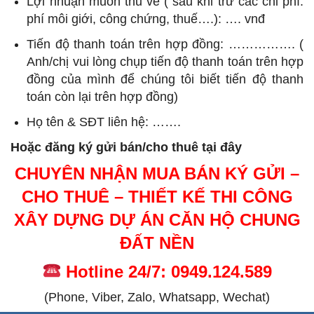
Lợi nhuận muốn thu về ( sau khi trừ các chi phí:
phí môi giới, công chứng, thuế….): …. vnđ
Tiến độ thanh toán trên hợp đồng: ……………. (
Anh/chị vui lòng chụp tiến độ thanh toán trên hợp
đồng của mình để chúng tôi biết tiến độ thanh
toán còn lại trên hợp đồng)
Họ tên & SĐT liên hệ: …….
Hoặc đăng ký gửi bán/cho thuê tại đây
CHUYÊN NHẬN MUA BÁN KÝ GỬI –
CHO THUÊ – THIẾT KẾ THI CÔNG
XÂY DỰNG DỰ ÁN CĂN HỘ CHUNG
ĐẤT NỀN
Hotline 24/7: 0949.124.589
(Phone, Viber, Zalo, Whatsapp, Wechat)