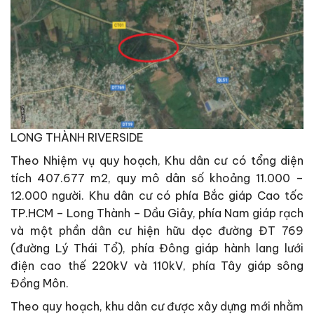
LONG THÀNH RIVERSIDE
Theo Nhiệm vụ quy hoạch, Khu dân cư có tổng diện
tích 407.677 m2, quy mô dân số khoảng 11.000 –
12.000 người. Khu dân cư có phía Bắc giáp Cao tốc
TP.HCM – Long Thành – Dầu Giây, phía Nam giáp rạch
và một phần dân cư hiện hữu dọc đường ĐT 769
(đường Lý Thái Tổ), phía Đông giáp hành lang lưới
điện cao thế 220kV và 110kV, phía Tây giáp sông
Đồng Môn.
Theo quy hoạch, khu dân cư được xây dựng mới nhằm