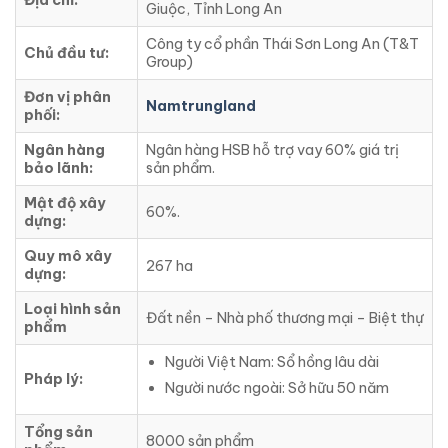
Giuộc, Tỉnh Long An
Công ty cổ phần Thái Sơn Long An (T&T
Chủ đầu tư:
Group)
Đơn vị phân
Namtrungland
phối:
Ngân hàng
Ngân hàng HSB hỗ trợ vay 60% giá trị
bảo lãnh:
sản phẩm.
Mật độ xây
60%.
dựng:
Quy mô xây
267 ha
dựng:
Loại hình sản
Đất nền – Nhà phố thương mại – Biệt thự
phẩm
Người Việt Nam: Sổ hồng lâu dài
Pháp lý:
Người nước ngoài: Sở hữu 50 năm
Tổng sản
8000 sản phẩm