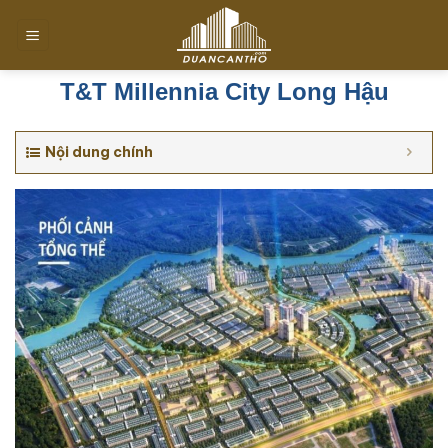
Chuyển
đến
nội
dung
T&T Millennia City Long Hậu
Nội dung chính