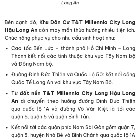
Long An
Bên cạnh đó,
Khu Dân Cư T&T Millennia City Long
Hậu Long An
còn may mắn thừa hưởng nhiều tiện ích.
Chức năng phục vụ cho nhu cầu sinh hoạt như:
Cao tốc Bến Lức – thành phố Hồ Chí Minh – Long
Thành kết nối các tỉnh thuộc khu vực Tây Nam bộ
và Đông Nam bộ.
Đường Đinh Đức Thiện và Quốc Lộ 50: kết nối cảng
Quốc Tế Long An với khu vực Tây Nam Bộ.
Từ
đất nền T&T Millennia City Long Hậu Long
An
di chuyển theo hướng đường Đinh Đức Thiện
qua quốc lộ 1A và đường Võ Văn Kiệt là tới các
quận 5, quận 6 và quận Bình Tân.
Kết nối tới các quận phía Nam Sài Gòn gồm quận 7,
quận 8, huyện Nhà Bè và Bình Chánh qua quốc lộ 1A