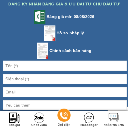
ĐĂNG KÝ NHẬN BẢNG GIÁ & ƯU ĐÃI TỪ CHỦ ĐẦU TƯ
Bảng giá mới 08/08/2026
Hồ sơ pháp lý
Chính sách bán hàng
2 + 3 =
Gọi điện
Gọi điện
Báo giá
Báo giá
Chat Zalo
Chat Zalo
Messenger
Messenger
Nhắn tin SMS
Nhắn tin SMS