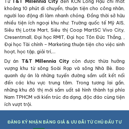
Từ
T&T Millennia City
đến KCN Long Hậu chỉ mất
khoảng 10 phút di chuyển, thuận tiện cho công nhân,
người lao động đi làm nhanh chóng. Đồng thời sở hữu
nhiều tiện ích ngoại khu như: Trường quốc tế Mỹ AIS,
Siêu thị Lotte Mart, Siêu thị Coop MartSC Vivo City,
Cresentmall, Đại học RMIT, Đại học Tôn Đức Thắng, ,
Đại học Tài chính – Marketing thuận tiện cho việc sinh
hoạt, học tập, giải trí,…
Dự án
T&T Millennia City
còn được thừa hưởng
vượng khu từ sông Soài Rạp và sông Nhà Bè. Bao
quanh dự án là những tuyến đường sầm uất kết nối
đến các khu vực trung tâm. Trong tương lai gần,
những khu đô thị mới sầm uất sẽ hình thành tại phía
Nam TPHCM với kiến trúc đa dạng, độc đáo cùng tiện
ích vượt trội.
ĐĂNG KÝ NHẬN BẢNG GIÁ & ƯU ĐÃI TỪ CHỦ ĐẦU TƯ