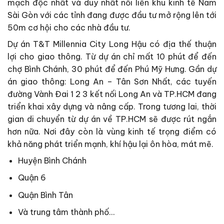
mạch độc nhất và duy nhất nối liền khu kinh tế Nam
Sài Gòn với các tỉnh đang được đầu tư mở rộng lên tới
50m cơ hội cho các nhà đầu tư.
Dự án T&T Millennia City Long Hậu có địa thế thuận
lợi cho giao thông. Từ dự án chỉ mất 10 phút để đến
chợ Bình Chánh, 30 phút để đến Phú Mỹ Hưng. Gần dự
án giao thông: Long An – Tân Sơn Nhất, các tuyến
đường Vành Đai 1 2 3 kết nối Long An và TP.HCM đang
triển khai xây dựng và nâng cấp. Trong tương lai, thời
gian di chuyển từ dự án về TP.HCM sẽ được rút ngắn
hơn nữa. Nơi đây còn là vùng kinh tế trọng điểm có
khả năng phát triển mạnh, khí hậu lại ôn hòa, mát mẽ.
Huyện Bình Chánh
Quận 6
Quận Bình Tân
Và trung tâm thành phố…