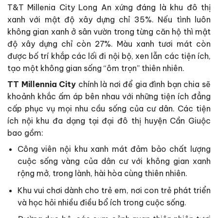
T&T Millenia City Long An xứng đáng là khu đô thị
xanh với mật độ xây dựng chỉ 35%. Nếu tình luôn
không gian xanh ở sân vườn trong từng căn hộ thì mật
độ xây dựng chỉ còn 27%. Màu xanh tươi mát còn
được bố trí khắp các lối đi nội bộ, xen lẫn các tiện ích,
tạo một không gian sống “ôm trọn” thiên nhiên.
TT Millennia City
chính là nơi để gia đình bạn chia sẽ
khoảnh khắc ấm áp bên nhau với những tiện ích đẳng
cấp phục vụ mọi nhu cầu sống của cư dân. Các tiện
ích nội khu đa dạng tại đại đô thị huyện Cần Giuộc
bao gồm:
Công viên nội khu xanh mát đảm bảo chất lượng
cuộc sống vàng của dân cư với không gian xanh
rộng mở, trong lành, hài hòa cùng thiên nhiên.
Khu vui chơi dành cho trẻ em, nơi con trẻ phát triển
và học hỏi nhiều điều bổ ích trong cuộc sống.