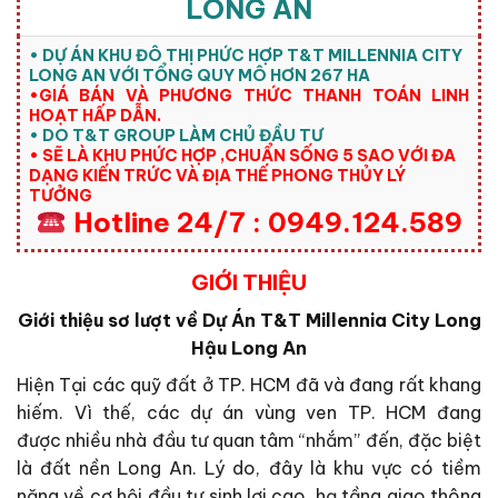
LONG AN
• DỰ ÁN KHU ĐÔ THỊ PHỨC HỢP T&T MILLENNIA CITY
LONG AN VỚI TỔNG QUY MÔ HƠN 267 HA
•GIÁ BÁN VÀ PHƯƠNG THỨC THANH TOÁN LINH
HOẠT HẤP DẪN.
• DO T&T GROUP LÀM CHỦ ĐẦU TƯ
• SẼ LÀ KHU PHỨC HỢP ,CHUẨN SỐNG 5 SAO VỚI ĐA
DẠNG KIẾN TRỨC VÀ ĐỊA THẾ PHONG THỦY LÝ
TƯỞNG
Hotline 24/7 : 0949.124.589
GIỚI THIỆU
Giới thiệu sơ lượt về Dự Án T&T Millennia City Long
Hậu Long An
Hiện Tại các quỹ đất ở TP. HCM đã và đang rất khang
hiếm. Vì thế, các dự án vùng ven TP. HCM đang
được nhiều nhà đầu tư quan tâm “nhắm” đến, đặc biệt
là đất nền Long An. Lý do, đây là khu vực có tiềm
năng về cơ hội đầu tư sinh lợi cao, hạ tầng giao thông