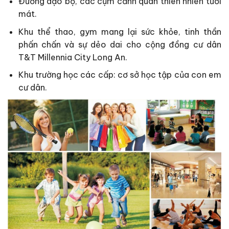
Đường dạo bộ, các cụm cảnh quan thiên nhiên tươi
mát.
Khu thể thao, gym mang lại sức khỏe, tinh thần
phấn chấn và sự dẻo dai cho cộng đồng cư dân
T&T Millennia City Long An.
Khu trường học các cấp: cơ sở học tập của con em
cư dân.