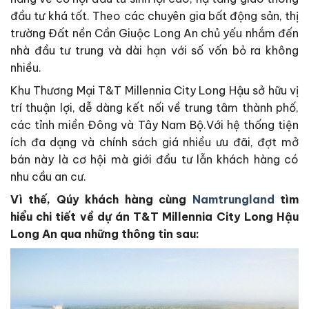
đầu tư khá tốt. Theo các chuyên gia bất động sản, thị
trường Đất nền Cần Giuộc Long An chủ yếu nhắm đến
nhà đầu tư trung và dài hạn với số vốn bỏ ra không
nhiều.
Khu Thương Mại T&T Millennia City Long Hậu sở hữu vị
trí thuận lợi, dễ dàng kết nối về trung tâm thành phố,
các tỉnh miền Đông và Tây Nam Bộ.Với hệ thống tiện
ích đa dạng và chính sách giá nhiều ưu đãi, đợt mở
bán này là cơ hội mà giới đầu tư lẫn khách hàng có
nhu cầu an cư.
Vì thế, Qúy khách hàng cùng
Namtrungland
tìm
hiểu chi tiết về dự án T&T Millennia City Long Hậu
Long An qua những thông tin sau: