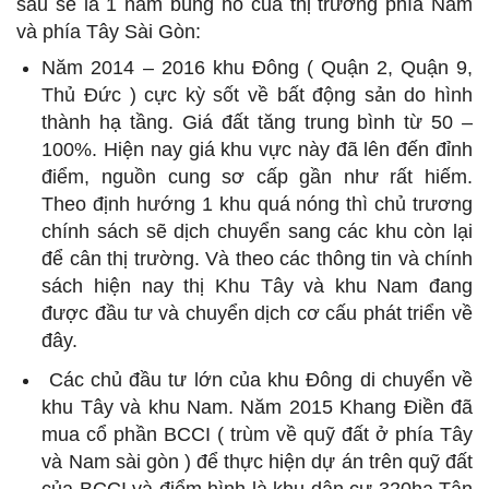
sau sẽ là 1 năm bùng nổ của thị trường phía Nam
và phía Tây Sài Gòn:
Năm 2014 – 2016 khu Đông ( Quận 2, Quận 9,
Thủ Đức ) cực kỳ sốt về bất động sản do hình
thành hạ tầng. Giá đất tăng trung bình từ 50 –
100%. Hiện nay giá khu vực này đã lên đến đỉnh
điểm, nguồn cung sơ cấp gần như rất hiếm.
Theo định hướng 1 khu quá nóng thì chủ trương
chính sách sẽ dịch chuyển sang các khu còn lại
để cân thị trường. Và theo các thông tin và chính
sách hiện nay thị Khu Tây và khu Nam đang
được đầu tư và chuyển dịch cơ cấu phát triển về
đây.
Các chủ đầu tư lớn của khu Đông di chuyển về
khu Tây và khu Nam. Năm 2015 Khang Điền đã
mua cổ phần BCCI ( trùm về quỹ đất ở phía Tây
và Nam sài gòn ) để thực hiện dự án trên quỹ đất
của BCCI và điểm hình là khu dân cư 320ha Tân