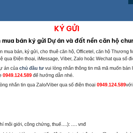
KÝ GỬI
 mua bán ký gửi Dự án và đất nền căn hộ chu
n mua bán, ký gửi, cho thuê căn hộ, Officetel, căn hộ Thương
n hệ qua Điện thoại, iMessage, Viber, Zalo hoặc Wechat qua số đ
dự án của
chủ đầu tư
vui lòng nhắn thông tin mã mã muốn bán lại
ne
0949.124.589
để hướng dẫn nhé.
òng nhắn tin qua Zalo/Viber qua số điện thoại
0949.124.589
với
phí môi giới, công chứng, thuế….): …. vnđ