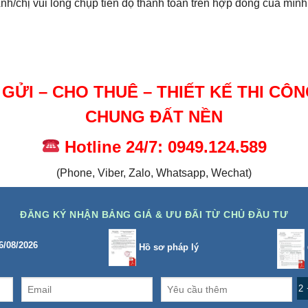
hị vui lòng chụp tiến độ thanh toán trên hợp đồng của mình để
GỬI – CHO THUÊ – THIẾT KẾ THI CÔ
CHUNG ĐẤT NỀN
Hotline 24/7: 0949.124.589
(Phone, Viber, Zalo, Whatsapp, Wechat)
ĐĂNG KÝ NHẬN BẢNG GIÁ & ƯU ĐÃI TỪ CHỦ ĐẦU TƯ
6/08/2026
Hồ sơ pháp lý
2 