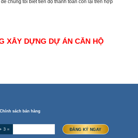
 chúng tôi biết tiến độ thanh toán còn lại trên hợp
NG XÂY DỰNG DỰ ÁN CĂN HỘ
Chính sách bán hàng
+ 3 =