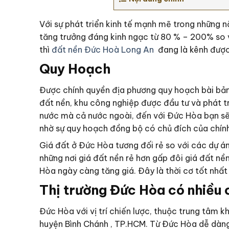
Với sự phát triển kinh tế mạnh mẽ trong những 
tăng trưởng đáng kinh ngạc từ 80 % – 200% so với
thì
đất nền Đức Hoà Long An
đang là kênh được 
Quy Hoạch
Được chính quyền địa phương quy hoạch bài bản,
đất nền, khu công nghiệp được đầu tư và phát t
nước mà cả nước ngoài, đến với Đức Hòa bạn sẽ t
nhờ sự quy hoạch đồng bộ có chủ đích của chín
Giá đất ở Đức Hòa tương đối rẻ so với các dự á
những nơi giá đất nền rẻ hơn gấp đôi giá đất nền
Hòa ngày càng tăng giá. Đây là thời cơ tốt nhất
Thị trường Đức Hòa có nhiều c
Đức Hòa với vị trí chiến lược, thuộc trung tâm
huyện Bình Chánh , TP.HCM. Từ Đức Hòa dễ dàng