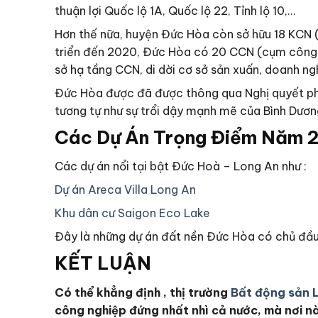
thuận lợi Quốc lộ 1A, Quốc lộ 22, Tỉnh lộ 10,…
Hơn thế nữa, huyện Đức Hòa còn sở hữu 18 KCN 
triển đến 2020, Đức Hòa có 20 CCN (cụm công ng
sở hạ tầng CCN, di dời cơ sở sản xuấn, doanh ng
Đức Hòa được đã được thông qua Nghị quyết phê 
tương tự như sự trổi dậy mạnh mẽ của Bình Dươn
Các Dự Án Trọng Điểm Năm 
Các dự án nổi tại bật Đức Hoà – Long An như :
Dự án Areca Villa Long An
Khu dân cư Saigon Eco Lake
Đây là những dự án đất nền Đức Hòa có chủ đầu 
KẾT LUẬN
Có thể khẳng định , thị trường
Bất động sản 
công nghiệp đứng nhất nhì cả nước, mà nơi nào