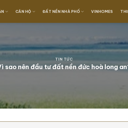
ÁN
CĂN HỘ
ĐẤT NỀN NHÀ PHỐ
VINHOMES
THI
TIN TỨC
Vì sao nên đầu tư đất nền đức hoà long an