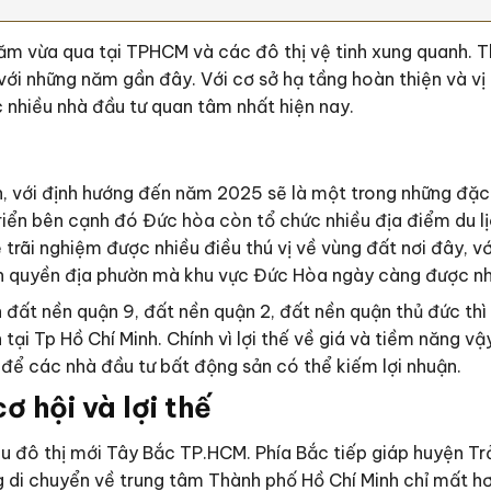
năm vừa qua tại TPHCM và các đô thị vệ tinh xung quanh. T
 những năm gần đây. Với cơ sở hạ tầng hoàn thiện và vị trí
nhiều nhà đầu tư quan tâm nhất hiện nay.
 với định hướng đến năm 2025 sẽ là một trong những đặc k
riển bên cạnh đó Đức hòa còn tổ chức nhiều địa điểm du l
rãi nghiệm được nhiều điều thú vị về vùng đất nơi đây, vớ
h quyền địa phườn mà khu vực Đức Hòa ngày càng được nh
n đất nền quận 9, đất nền quận 2, đất nền quận thủ đức th
 tại Tp Hồ Chí Minh. Chính vì lợi thế về giá và tiềm năng 
 để các nhà đầu tư bất động sản có thể kiếm lợi nhuận.
ơ hội và lợi thế
 khu đô thị mới Tây Bắc TP.HCM. Phía Bắc tiếp giáp huyện 
 di chuyển về trung tâm Thành phố Hồ Chí Minh chỉ mất hơ