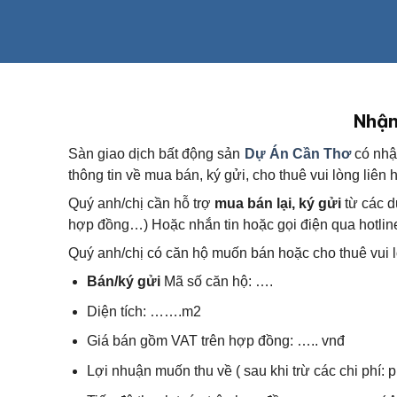
Nhận
Sàn giao dịch bất động sản
Dự Án Cần Thơ
có nhậ
thông tin về mua bán, ký gửi, cho thuê vui lòng liê
Quý anh/chị cần hỗ trợ
mua bán lại, ký gửi
từ các 
hợp đồng…) Hoặc nhắn tin hoặc gọi điện qua hotli
Quý anh/chị có căn hộ muốn bán hoặc cho thuê vui l
Bán/ký gửi
Mã số căn hộ: ….
Diện tích: …….m2
Giá bán gồm VAT trên hợp đồng: ….. vnđ
Lợi nhuận muốn thu về ( sau khi trừ các chi phí: 