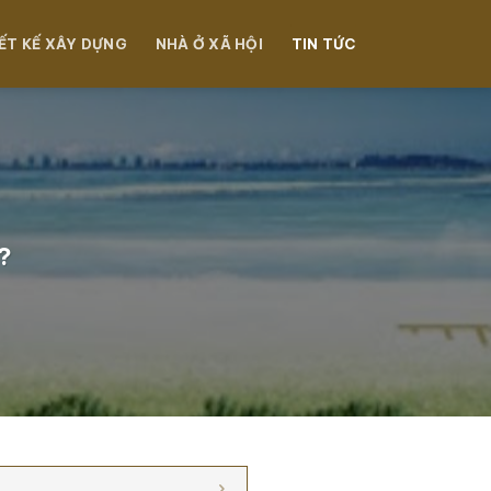
ẾT KẾ XÂY DỰNG
NHÀ Ở XÃ HỘI
TIN TỨC
?