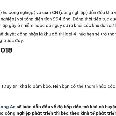
(khu công nghiệp) và cụm CN (công nghiệp) dẫn đầu khu vự
hiệp) với tổng diện tích 994,6ha. Đồng thời tiếp tục qu
hiệp gây ô nhiễm hoặc có nguy cơ ra khỏi các khu dân cư 
duyệt công nhận là khu đô thị loại 4, hứa hẹn sẽ trở thàn
g trước đây.
2018
tư uy tín, khá là đảm bảo. Nên bạn có thể tham khảo các 
Long An
sẽ luôn dẫn đầu về độ hấp dẫn mà khó có huyện
 công nghiệp phát triển thì kéo theo kinh tế phát triển,