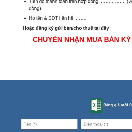
Tiến độ thanh toán trên hợp đồng: ……………. ( Anh/c
đồng)
Họ tên & SĐT liên hệ: …….
Hoặc đăng ký gửi bán/cho thuê tại đây
CHUYÊN NHẬN MUA BÁN KÝ 
Bảng giá mới 0